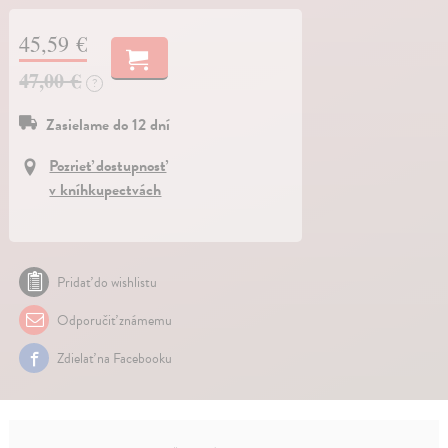
45,59 €
47,00 €
?
Zasielame do 12 dní
Pozrieť dostupnosť
v kníhkupectvách
Pridať do wishlistu
Odporučiť známemu
Zdielať na Facebooku