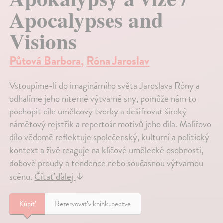
Apocalypses and
Visions
Půtová Barbora
,
Róna Jaroslav
Vstoupíme-li do imaginárního světa Jaroslava Róny a
odhalíme jeho niterné výtvarné sny, pomůže nám to
pochopit cíle umělcovy tvorby a dešifrovat široký
námětový rejstřík a repertoár motivů jeho díla. Malířovo
dílo vědomě reflektuje společenský, kulturní a politický
kontext a živě reaguje na klíčové umělecké osobnosti,
dobové proudy a tendence nebo současnou výtvarnou
scénu.
Čítať ďalej
↓
Kúpiť
Rezervovať v kníhkupectve