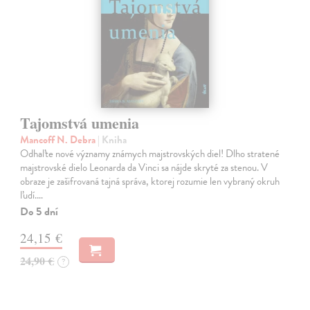
Tajomstvá umenia
Mancoff N. Debra
| Kniha
Odhaľte nové významy známych majstrovských diel! Dlho stratené
majstrovské dielo Leonarda da Vinci sa nájde skryté za stenou. V
obraze je zašifrovaná tajná správa, ktorej rozumie len vybraný okruh
ľudí.…
Do 5 dní
24,15 €
24,90 €
?