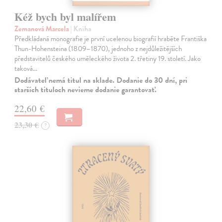
Kéž bych byl malířem
Zemanová Marcela
| Kniha
Předkládaná monografie je první ucelenou biografií hraběte Františka
Thun-Hohensteina (1809–1870), jednoho z nejdůležitějších
představitelů českého uměleckého života 2. třetiny 19. století. Jako
taková…
Dodávateľ nemá titul na sklade. Dodanie do 30 dní, pri
starších tituloch nevieme dodanie garantovať.
22,60 €
23,30 €
?