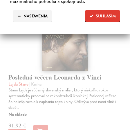
maximálneho pohodlia a spokojnosti.
NASTAVENIA
SÚHLASÍM
na sklade
Posledná večera Leonarda z Vinci
Lajda Stano
| Kniha
Stano Lajda je súčasný slovenský maliar, ktorý niekoľko rokov
systematicky pracoval na rekonštrukcii ikonickej Poslednej večere,
čo ho inšpirovalo k napísaniu tejto knihy. Odkrýva pred nami silné i
slabé…
Na sklade
31,92 €