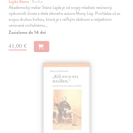
Lajda Stano
| Kniha
Akademický maliar Stano Lajda je od svojej mladosti neúnavný
výskumník života a diela slávneho autora Mony Lisy. Prichádza už so
svojou druhou knihou, ktorá je s veľkým obdivom a rešpektom
venovaná vrcholnému…
Zasielame do 14 dní
41,00 €