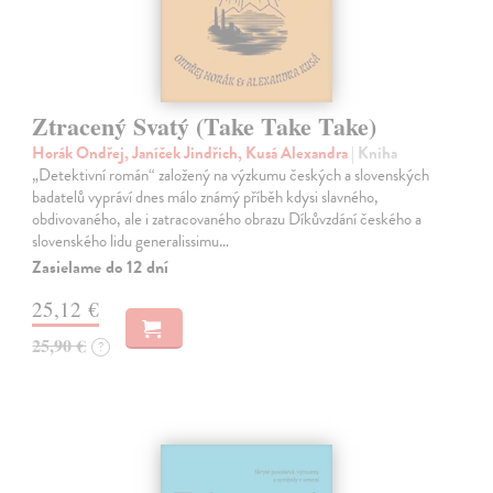
Ztracený Svatý (Take Take Take)
Horák Ondřej, Janíček Jindřich, Kusá Alexandra
| Kniha
„Detektivní román“ založený na výzkumu českých a slovenských
badatelů vypráví dnes málo známý příběh kdysi slavného,
obdivovaného, ale i zatracovaného obrazu Díkůvzdání českého a
slovenského lidu generalissimu…
Zasielame do 12 dní
25,12 €
25,90 €
?