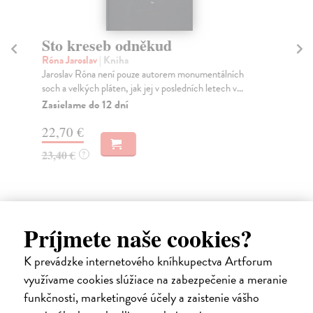
Sto kreseb odněkud
Fé
d
Róna Jaroslav
| Kniha
Jaroslav Róna není pouze autorem monumentálních
Pů
soch a velkých pláten, jak jej v posledních letech v...
Výp
ter
Zasielame do 12 dní
Na
22,70 €
30
23,40 €
?
31
Príjmete naše cookies?
Ďalšie z kategórie výtvarné
K prevádzke internetového kníhkupectva Artforum
umenie
využívame cookies slúžiace na zabezpečenie a meranie
funkčnosti, marketingové účely a zaistenie vášho