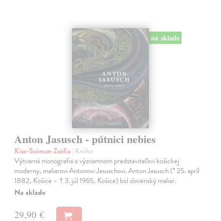
na sklade
Anton Jasusch - pútnici nebies
Kiss-Széman Zsófia
| Kniha
Výtvarná monografia o významnom predstaviteľovi košickej
moderny, maliarovi Antonovi Jasuschovi. Anton Jasusch (* 25. apríl
1882, Košice – † 3. júl 1965, Košice) bol slovenský maliar.
Na sklade
29,90 €