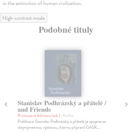
in the extinction of human civilization.
High-contrast mode
Podobné tituly
Stanislav Podhrázský a přátelé /
M
and Friends
R
Primusová Adriana (ed.)
| Kniha
Gar
Publikace Stanislav Podhrázský a přátelé je spojena se
“My
stejnojmennou výstavou, kterou připravil GASK...
bor