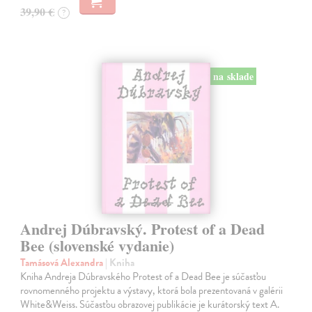
39,90 €
?
na sklade
Andrej Dúbravský. Protest of a Dead
Bee (slovenské vydanie)
Tamásová Alexandra
| Kniha
Kniha Andreja Dúbravského Protest of a Dead Bee je súčasťou
rovnomenného projektu a výstavy, ktorá bola prezentovaná v galérii
White&Weiss. Súčasťou obrazovej publikácie je kurátorský text A.