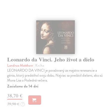
Leonardo da Vinci. Jeho život a dielo
Landrus Matthew
| Kniha
LEONARDO DA VINCI je považovaný za majstra renesancie a
génia, ktorý predstihol svoju dobu. Najviac sa preslávil dielami, ako sú
Mona Lisa a Posledná večera.
Zasielame do 14 dní
38,70 €
39,90 €
?