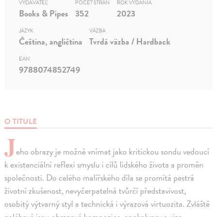
VYDAVATEĽ
POČET STRÁN
ROK VYDANIA
Books & Pipes
352
2023
JAZYK
VÄZBA
Čeština, angličtina
Tvrdá väzba / Hardback
EAN
9788074852749
O TITULE
J
eho obrazy je možné vnímat jako kritickou sondu vedoucí
k existenciální reflexi smyslu i cílů lidského života a proměn
společnosti. Do celého malířského díla se promítá pestrá
životní zkušenost, nevyčerpatelná tvůrčí představivost,
osobitý výtvarný styl a technická i výrazová virtuozita. Zvláště
naléhavé jsou obrazové kompozice, apokalypsy a vize,