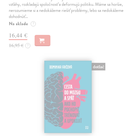
vzťahy, rozkladajú spoločnosť a deformujú politiku. Máme sa horšie,
nerozumieme si a nedokážeme riešiť problémy, lebo sa nedokážeme
dohodnúť…
Na sklade
?
16,44 €
16,95 €
?
dotlač