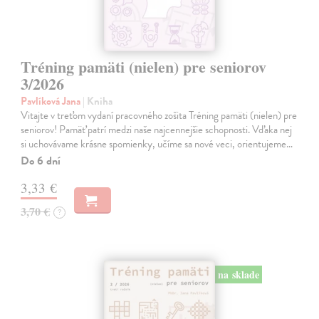
Tréning pamäti (nielen) pre seniorov
3/2026
Pavlíková Jana
| Kniha
Vitajte v treťom vydaní pracovného zošita Tréning pamäti (nielen) pre
seniorov! Pamäť patrí medzi naše najcennejšie schopnosti. Vďaka nej
si uchovávame krásne spomienky, učíme sa nové veci, orientujeme…
Do 6 dní
3,33 €
3,70 €
?
na sklade