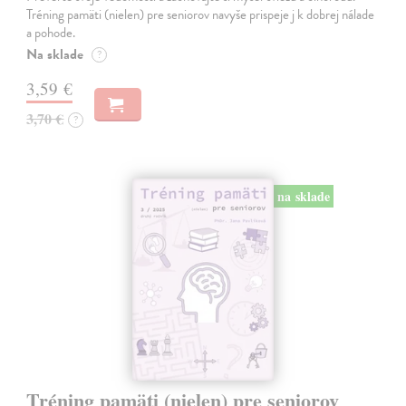
Tréning pamäti (nielen) pre seniorov navyše prispeje j k dobrej nálade
a pohode.
Na sklade
?
3,59 €
3,70 €
?
na sklade
Tréning pamäti (nielen) pre seniorov