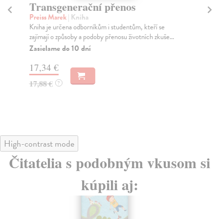
Transgenerační přenos
M
Preiss Marek
| Kniha
Ka
Kniha je určena odborníkům i studentům, kteří se
Dan
zajímají o způsoby a podoby přenosu životních zkuše...
za 
Zasielame do 10 dní
Do
17,34 €
26
17,88 €
27
?
High-contrast mode
Čitatelia s podobným vkusom si
kúpili aj: