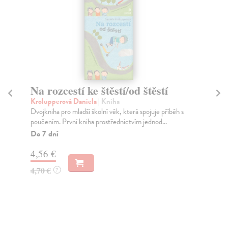
Na rozcestí ke štěstí/od štěstí
Vz
mi
Krolupperová Daniela
| Kniha
Dvojkniha pro mladší školní věk, která spojuje příběh s
Sch
poučením. První kniha prostřednictvím jednod...
Naš
pro
Do 7 dní
dob
4,56 €
Za
4,70 €
?
35
37