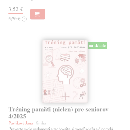
3,52 €
3,70 €
?
na sklade
Tréning pamäti (nielen) pre seniorov
4/2025
Pavlíková Jana
| Kniha
Preverte svoje vedomosti a zachovajte si myseľ sviežu a činorodú.