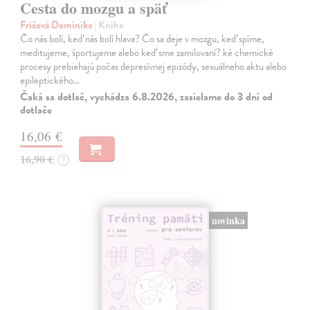
Cesta do mozgu a späť
Fričová Dominika
| Kniha
Čo nás bolí, keď nás bolí hlava? Čo sa deje v mozgu, keď spíme,
meditujeme, športujeme alebo keď sme zamilovaní? ké chemické
procesy prebiehajú počas depresívnej epizódy, sexuálneho aktu alebo
epileptického…
Čaká sa dotlač, vychádza 6.8.2026, zasielame do 3 dní od
dotlače
16,06 €
16,90 €
?
novinka