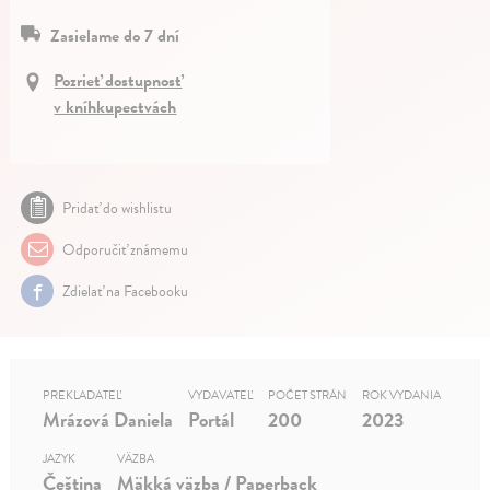
Zasielame do 7 dní
Pozrieť dostupnosť
v kníhkupectvách
Pridať do wishlistu
Odporučiť známemu
Zdielať na Facebooku
PREKLADATEĽ
VYDAVATEĽ
POČET STRÁN
ROK VYDANIA
Mrázová Daniela
Portál
200
2023
JAZYK
VÄZBA
Čeština
Mäkká väzba / Paperback