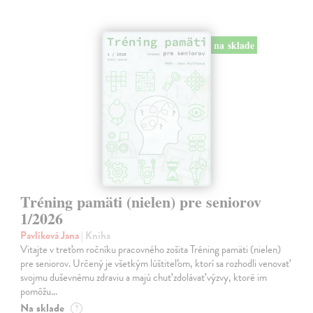
na sklade
Tréning pamäti (nielen) pre seniorov
1/2026
Pavlíková Jana
| Kniha
Vitajte v treťom ročníku pracovného zošita Tréning pamäti (nielen)
pre seniorov. Určený je všetkým lúštiteľom, ktorí sa rozhodli venovať
svojmu duševnému zdraviu a majú chuť zdolávať výzvy, ktoré im
pomôžu…
Na sklade
?