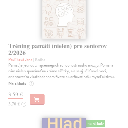
Tréning pamäti (nielen) pre seniorov
2/2026
Pavlíková Jana
| Kniha
Pamäť je jednou z najcennejších schopností nášho mozgu. Pomáha
nám nielen spomínať na krásne zážitky, ale sa aj učiť nové veci,
orientovať sa v každodennom živote a udržiavať našu myseľ aktívnu.
Na sklade
?
3,59 €
3,70 €
?
na sklade