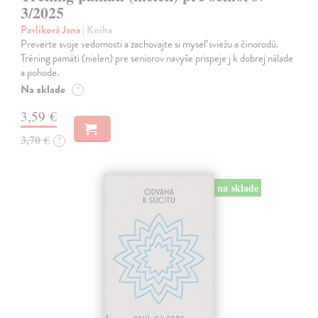
3/2025
Pavlíková Jana
| Kniha
Preverte svoje vedomosti a zachovajte si myseľ sviežu a činorodú.
Tréning pamäti (nielen) pre seniorov navyše prispeje j k dobrej nálade
a pohode.
Na sklade
?
3,59 €
3,70 €
?
na sklade