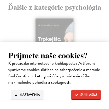
Ďalšie z kategórie psychológia
Príjmete naše cookies?
K prevádzke internetového kníhkupectva Artforum
využívame cookies slúžiace na zabezpečenie a meranie
funkčnosti, marketingové účely a zaistenie vášho
Trpkejšia ako smrť je žena
maximálneho pohodlia a spokojnosti.
Marneros Andreas
| Kniha
JE TO MOŽNO NAJVÄČŠIA REVOLÚCIA NAŠICH DNÍ:
NASTAVENIA
SÚHLASÍM
rovnocennosť a rovnoprávnosť ženy a muža. Vojna a mier medzi
pohlaviami sa však nezačali feminizmom 20. storočia, ale ich
spolužitím.