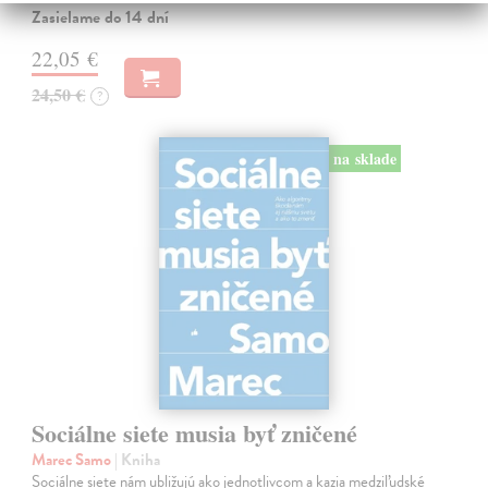
Zasielame do 14 dní
22,05 €
24,50 €
?
na sklade
Sociálne siete musia byť zničené
Marec Samo
| Kniha
Sociálne siete nám ubližujú ako jednotlivcom a kazia medziľudské