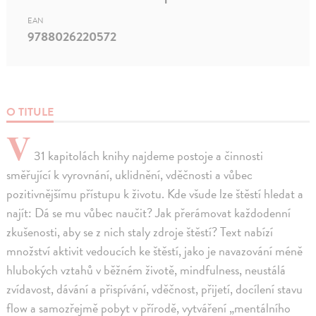
EAN
9788026220572
O TITULE
V
31 kapitolách knihy najdeme postoje a činnosti
směřující k vyrovnání, uklidnění, vděčnosti a vůbec
pozitivnějšímu přístupu k životu. Kde všude lze štěstí hledat a
najít: Dá se mu vůbec naučit? Jak přerámovat každodenní
zkušenosti, aby se z nich staly zdroje štěstí? Text nabízí
množství aktivit vedoucích ke štěstí, jako je navazování méně
hlubokých vztahů v běžném životě, mindfulness, neustálá
zvídavost, dávání a přispívání, vděčnost, přijetí, docílení stavu
flow a samozřejmě pobyt v přírodě, vytváření „mentálního