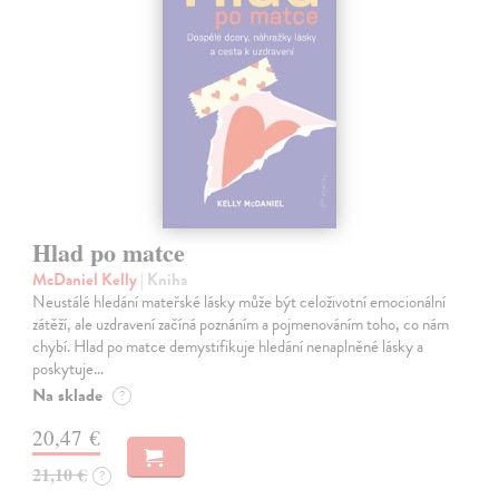
Hlad po matce
McDaniel Kelly
| Kniha
Neustálé hledání mateřské lásky může být celoživotní emocionální
zátěží, ale uzdravení začíná poznáním a pojmenováním toho, co nám
chybí. Hlad po matce demystifikuje hledání nenaplněné lásky a
poskytuje…
Na sklade
?
20,47 €
21,10 €
?