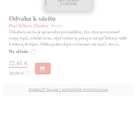
Odvaha k súcitu
Paul Gilbert, Choden
| Kniha
Odvaha k súcitu je sprievodca pre každého, kto chce porozumieť
svojej mysli, zvládať stres, nájsť vnútorný pokoj a rozvíjať láskavý vzťah
k sebe aj druhým. Vďaka praktickým cvičeniam vás naučí, ako si…
Na sklade
?
22,41 €
24,90 €
?
ZOBRAZIŤ ĎALŠIE Z KATEGÓRIE PSYCHOLÓGIA