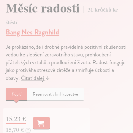
Měsíc radosti
31 krůčků ke
štěstí
Bang Nes Ragnhild
Je prokázáno, že i drobné pravidelné pozitivní zkušenosti
vedou ke zlepšení zdravotního stavu, prohloubení
přátelských vztahů a prodloužení života. Radost funguje
jako protiváha stresové zátěže a zmírňuje úzkosti a
obavy.
Čítať ďalej
↓
Kúpiť
Rezervovať v kníhkupectve
15,23 €
15,70 €
?