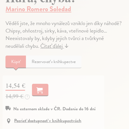
Marino Romero Soledad
Věděli jste, že mnoho vynálezů vzniklo jen díky náhodě?
Chipsy, ohňostroj, sirky, káva, vteřinové lepidlo…
Neexistovaly by, kdyby jejich tvůrci a tvůrkyně
neudělali chybu.
Čítať ďalej
↓
Kúpiť
Rezervovať v kníhkupectve
14,54 €
14,99 €
?
Na externom sklade v ČR. Dodanie do 16 dní
Pozrieť dostupnosť v kníhkupectvách