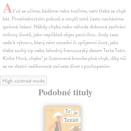
A
ť už se učíme, bádáme nebo tvoříme, není třeba se chyb
bát. Prostřednictvím pokusů a omylů totiž často nacházíme
správné řešení. Někdy chyba nebo náhoda dokonce zachrání
miliony životů, jako například objev penicilinu. Jindy zase
vede k výtvoru, který nám usnadní či zpříjemní život, jako
třeba suchý zip nebo lahodný francouzský dezert Tarte Tatin.
Kniha Hurá, chyba! je ilustrovaná kronika plná chyb, díky níž
se na vlastní nešikovnost začnete dívat s pochopením.
High-contrast mode
Podobné tituly