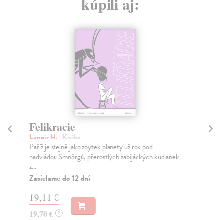
kúpili aj:
Felikracie
He
Lenoir H.
| Kniha
Sp
Paříž je stejně jako zbytek planety už rok pod
Hei
nadvládou Smnörgů, přerostlých zabijáckých kudlanek
poš
z...
Na
Zasielame do 12 dní
11
19,11 €
11
19,70 €
?