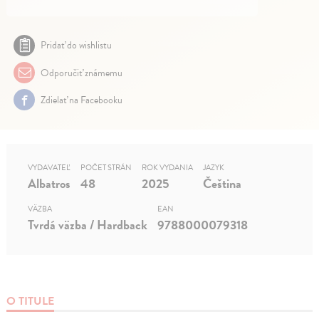
Pridať do wishlistu
Odporučiť známemu
Zdielať na Facebooku
VYDAVATEĽ
POČET STRÁN
ROK VYDANIA
JAZYK
Albatros
48
2025
Čeština
VÄZBA
EAN
Tvrdá väzba / Hardback
9788000079318
O TITULE