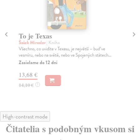
To je Texas
T
Šašek Miroslav
| Kniha
Šaš
Všechno, co uvidíte v Texasu, je největší – buď ve
Obr
vesmíru, nebo na světě, nebo ve Spojených státech...
Mir
Nik
Zasielame do 12 dní
Za
13,68 €
13
14,10 €
?
14
High-contrast mode
Čitatelia s podobným vkusom si