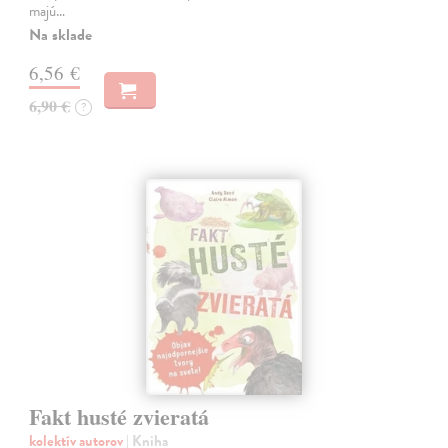
majú…
Na sklade
6,56 €
6,90 €
?
Fakt husté zvieratá
kolektív autorov
| Kniha