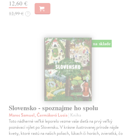
12,60 €
12,99 €
?
na sklade
Slovensko - spoznajme ho spolu
Marec Samuel, Čermáková Lucia
| Kniha
Toto nádherné veľké leporelo vezme vaše dieťa na prvý veľký
poznávací výlet po Slovensku. V krásne ilustrovanej prírode nájde
kvety, ktoré rastú na našich poliach, lúkach či horách, zvieratká, čo