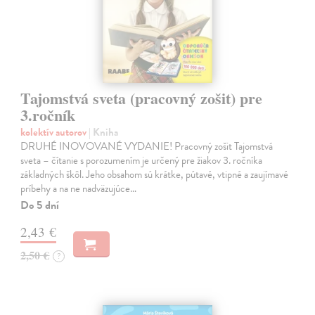
Tajomstvá sveta (pracovný zošit) pre
3.ročník
kolektív autorov
| Kniha
DRUHÉ INOVOVANÉ VYDANIE! Pracovný zošit Tajomstvá
sveta – čítanie s porozumením je určený pre žiakov 3. ročníka
základných škôl. Jeho obsahom sú krátke, pútavé, vtipné a zaujímavé
príbehy a na ne nadväzujúce…
Do 5 dní
2,43 €
2,50 €
?