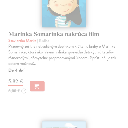
Marínka Somarinka nakrúca film
Staviarska Marka
| Kniha
Pracovný zošit je netradičným doplnkom k čítaniu knihy o Marínke
Somarinke, ktorá ako hlavná hrdinka sprevádza detských čitateľov
rôznorodými, dômyselne prepracovanými úlohami. Sprístupňuje tak
deťom možnosť…
Do 4 dní
5,82 €
6,00 €
?