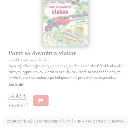
Pozri sa dovnútra vlakov
kolektív autorov
| Kniha
Spoznaj vďaka tejto encyklopedickej knižke s viac ako 60 okienkami s
rôznymi typmi vlakov. Zoznám sa s vlakmi, ktoré za slnečného dňa, za
dažďa či v snehu rachotia po koľajniciach a prevážajú cestujúcich…
Do 5 dní
14,45 €
14,90 €
?
ZOBRAZIŤ ĎALŠIE Z KATEGÓRIE NÁUČNÉ KNIHY PRE DETI DO 10 ROKOV