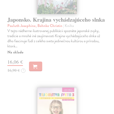
Japonsko. Krajina vychádzajúceho slnka
Pauluth Josephine, Bohnke Christin
| Kniha
V tejto nádherne ilustrovanej publikácii spoznáte japonské zvyky,
tradície a mnohé iné zaujímavosti Krajina vychádzajúceho slnka už
dlho fascinuje ľudí z celého sveta jedinečnou kultúrou a prírodou,
ktorá…
Na sklade
16,06 €
16,90 €
?