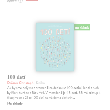
5,60 €
?
na sklade
100 detí
Drösser Christoph
| Kniha
Ak by sme celý svet premenili na dedinu so 100 deťmi, len 6 z nich
by žilo v Európe a 56 v Ázii. V mestách žije 48 detí, 85 má prístup k
čistej vode a 21 zo 100 detí nemá doma elektrinu.
Na sklade