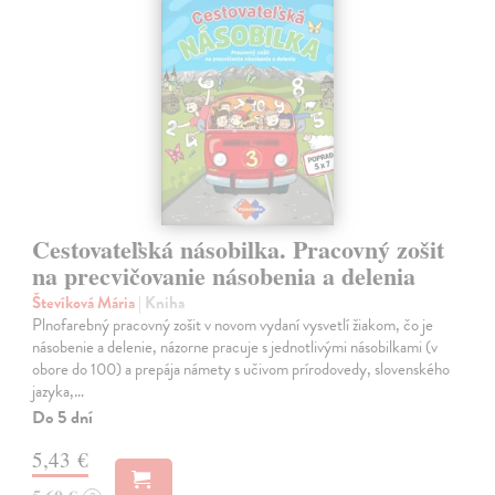
Cestovateľská násobilka. Pracovný zošit
na precvičovanie násobenia a delenia
Števíková Mária
| Kniha
Plnofarebný pracovný zošit v novom vydaní vysvetlí žiakom, čo je
násobenie a delenie, názorne pracuje s jednotlivými násobilkami (v
obore do 100) a prepája námety s učivom prírodovedy, slovenského
jazyka,…
Do 5 dní
5,43 €