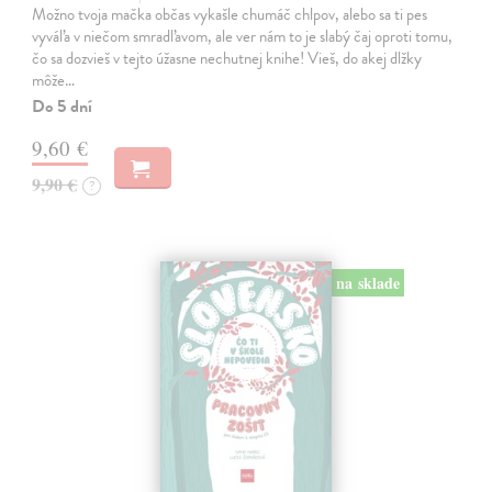
Možno tvoja mačka občas vykašle chumáč chlpov, alebo sa ti pes
vyváľa v niečom smradľavom, ale ver nám to je slabý čaj oproti tomu,
čo sa dozvieš v tejto úžasne nechutnej knihe! Vieš, do akej dlžky
môže…
Do 5 dní
9,60 €
9,90 €
?
na sklade