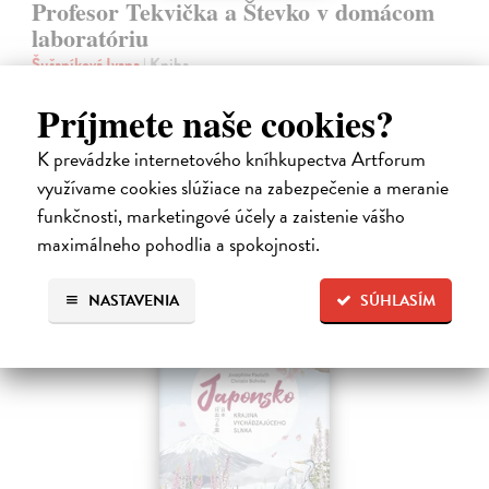
Profesor Tekvička a Števko v domácom
laboratóriu
Šušaníková Ivana
| Kniha
Vedeli ste, že si doma môžete vyrobiť soľné šperky, vlastné jogurty,
Príjmete naše cookies?
recyklovaný papier aj dúhu? Vyskúšajte so svojimi deťmi tridsať
jednoduchých pokusov s bežnými predmetmi a materiálmi.
Na sklade
K prevádzke internetového kníhkupectva Artforum
využívame cookies slúžiace na zabezpečenie a meranie
14,20 €
funkčnosti, marketingové účely a zaistenie vášho
14,95 €
?
maximálneho pohodlia a spokojnosti.
NASTAVENIA
SÚHLASÍM
na sklade