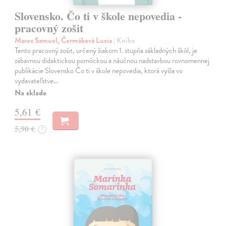
Slovensko. Čo ti v škole nepovedia -
pracovný zošit
Marec Samuel, Čermáková Lucia
| Kniha
Tento pracovný zošit, určený žiakom 1. stupňa základných škôl, je
zábavnou didaktickou pomôckou a náučnou nadstavbou rovnomennej
publikácie Slovensko Čo ti v škole nepovedia, ktorá vyšla vo
vydavateľstve…
Na sklade
5,61 €
5,90 €
?