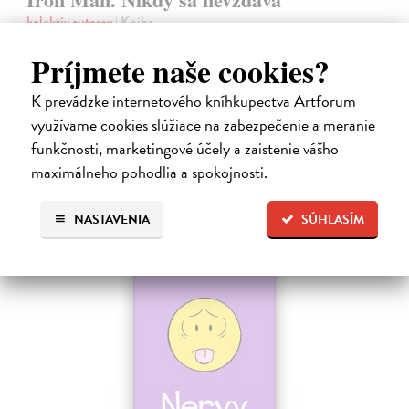
kolektív autorov
| Kniha
Tony Stark - či už ako miliardár a vynálezca, alebo ako oceľový
Príjmete naše cookies?
bojovník Iron Man - má jediný cieľ: Urobiť zo sveta lepšie a
bezpečnejšie miesto. Aby to dosiahol, nebojí sa vydať ani do tých
najnebezpečnejších…
K prevádzke internetového kníhkupectva Artforum
Na sklade
využívame cookies slúžiace na zabezpečenie a meranie
funkčnosti, marketingové účely a zaistenie vášho
9,45 €
maximálneho pohodlia a spokojnosti.
9,95 €
?
NASTAVENIA
SÚHLASÍM
na sklade