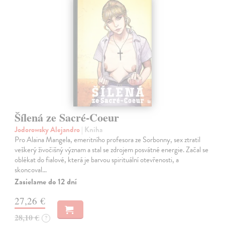
Šílená ze Sacré-Coeur
Jodorowsky Alejandro
| Kniha
Pro Alaina Mangela, emeritního profesora ze Sorbonny, sex ztratil
veškerý živočišný význam a stal se zdrojem posvátné energie. Začal se
oblékat do fialové, která je barvou spirituální otevřenosti, a
skoncoval…
Zasielame do 12 dní
27,26 €
28,10 €
?