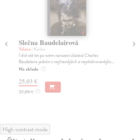
Slečna Baudelairová
A
H
Yslaire
| Kniha
I dvě stě let po svém narození zůstává Charles
Ko
Baudelaire jedním z nejčtenějších a nejobdivovanějšíc...
Tvů
kom
Na sklade
?
...
25,03 €
Za
25,80 €
?
24
25
High-contrast mode