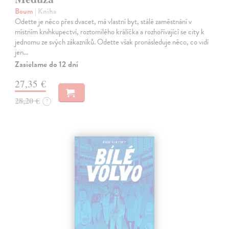
Boum
| Kniha
Odette je něco přes dvacet, má vlastní byt, stálé zaměstnání v
místním knihkupectví, roztomilého králíčka a rozhořívající se city k
jednomu ze svých zákazníků. Odette však pronásleduje něco, co vidí
jen…
Zasielame do 12 dní
27,35 €
28,20 €
?