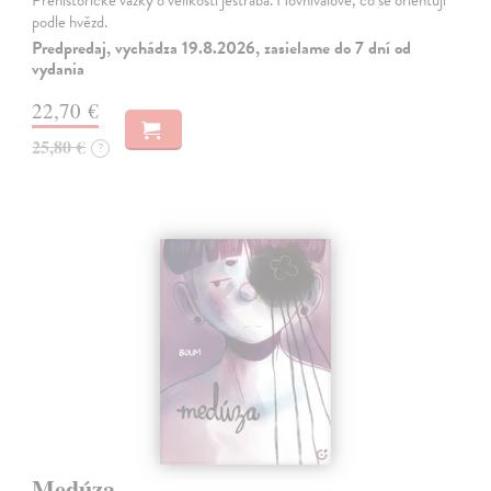
Prehistorické vážky o velikosti jestřába. Hovniválové, co se orientují
podle hvězd.
Predpredaj, vychádza 19.8.2026, zasielame do 7 dní od
vydania
22,70 €
25,80 €
?
Medúza