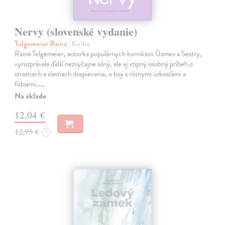
Nervy (slovenské vydanie)
Telgemeier Raina
| Kniha
Raina Telgemeier, autorka populárnych komiksov Úsmev a Sestry,
vyrozprávala ďalší nezvyčajne silný, ale aj vtipný osobný príbeh o
strastiach a slastiach dospievania, o boji s rôznymi úzkosťami a
fóbiami...…
Na sklade
12,04 €
12,95 €
?