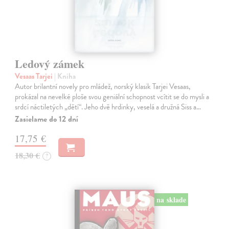
Ledový zámek
Vesaas Tarjei
| Kniha
Autor brilantní novely pro mládež, norský klasik Tarjei Vesaas,
prokázal na nevelké ploše svou geniální schopnost vcítit se do mysli a
srdcí náctiletých „dětí“. Jeho dvě hrdinky, veselá a družná Siss a…
Zasielame do 12 dní
17,75 €
18,30 €
?
na sklade