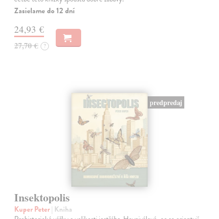
Zasielame do 12 dní
24,93 €
27,70 €
?
predpredaj
Insektopolis
Kuper Peter
| Kniha