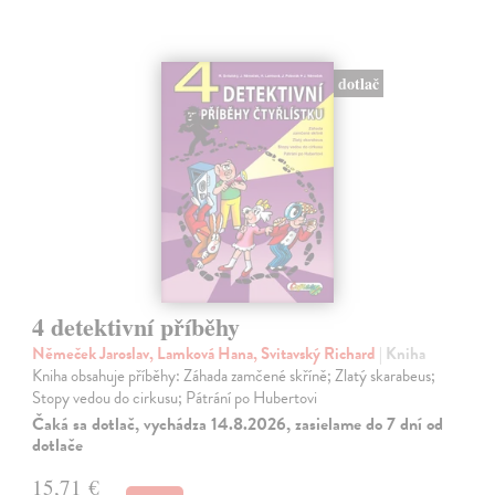
dotlač
4 detektivní příběhy
Němeček Jaroslav, Lamková Hana, Svitavský Richard
| Kniha
Kniha obsahuje příběhy: Záhada zamčené skříně; Zlatý skarabeus;
Stopy vedou do cirkusu; Pátrání po Hubertovi
Čaká sa dotlač, vychádza 14.8.2026, zasielame do 7 dní od
dotlače
15,71 €