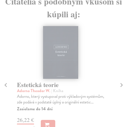
Čitatelia s podobným vkusom si
kúpili aj:
Estetická teorie
Adorno Theodor W.
| Kniha
C
Adorno, který vystupoval proti výkladovým systémům,
Sk
zde podává v podstatě úplný a originální estetic...
Pov
Zasielame do 14 dní
pov
pro
26,22 €