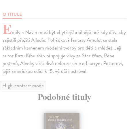
O TITULE
E
mily a Navin musí být chytřejší a silnější než kdy dřív, aby
zajistili přežití Alledie. Pohádková fantasy Amulet se stala
základním kamenem moderní tvorby pro děti a mládež. Její
autor Kazu Kibuishi v ní spojuje vlivy ze Star Wars, Pána
prstenů, Alenky v říši divů nebo ze série o Harrym Potterovi,
jejíž americkou edici k 15. výročí ilustroval.
High-contrast mode
Podobné tituly