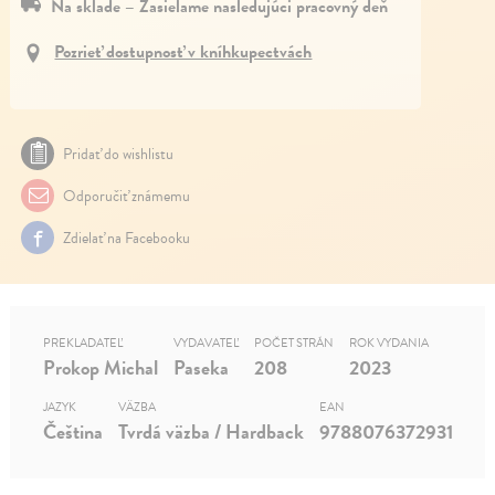
Na sklade – Zasielame nasledujúci pracovný deň
Pozrieť dostupnosť v kníhkupectvách
Pridať do wishlistu
Odporučiť známemu
Zdielať na Facebooku
PREKLADATEĽ
VYDAVATEĽ
POČET STRÁN
ROK VYDANIA
Prokop Michal
Paseka
208
2023
JAZYK
VÄZBA
EAN
Čeština
Tvrdá väzba / Hardback
9788076372931