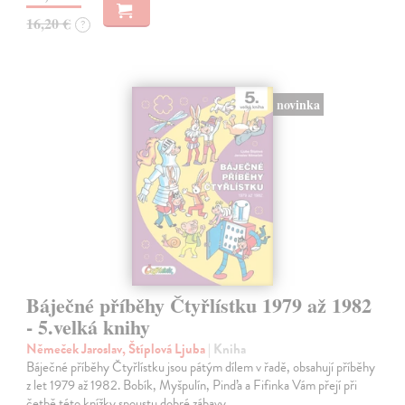
16,20 €
?
novinka
Báječné příběhy Čtyřlístku 1979 až 1982
- 5.velká knihy
Němeček Jaroslav, Štíplová Ljuba
| Kniha
Báječné příběhy Čtyřlístku jsou pátým dílem v řadě, obsahují příběhy
z let 1979 až 1982. Bobík, Myšpulín, Pinďa a Fifinka Vám přejí při
četbě této knížky spoustu dobré zábavy.