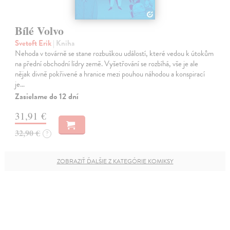
Bílé Volvo
Svetoft Erik
| Kniha
Nehoda v továrně se stane rozbuškou událostí, které vedou k útokům
na přední obchodní lídry země. Vyšetřování se rozbíhá, vše je ale
nějak divně pokřivené a hranice mezi pouhou náhodou a konspirací
je…
Zasielame do 12 dní
31,91 €
32,90 €
?
ZOBRAZIŤ ĎALŠIE Z KATEGÓRIE KOMIKSY