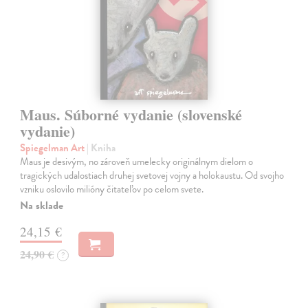
Maus. Súborné vydanie (slovenské
vydanie)
Spiegelman Art
| Kniha
Maus je desivým, no zároveň umelecky originálnym dielom o
tragických udalostiach druhej svetovej vojny a holokaustu. Od svojho
vzniku oslovilo milióny čitateľov po celom svete.
Na sklade
24,15 €
24,90 €
?