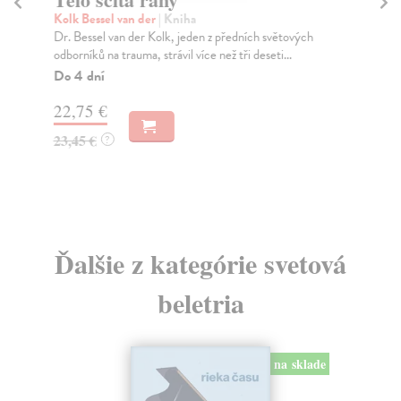
Kolk Bessel van der
| Kniha
Va
Dr. Bessel van der Kolk, jeden z předních světových
Kni
odborníků na trauma, strávil více než tři deseti...
a u
Do 4 dní
Za
22,75 €
20
23,45 €
20
?
Ďalšie z kategórie svetová
beletria
na sklade