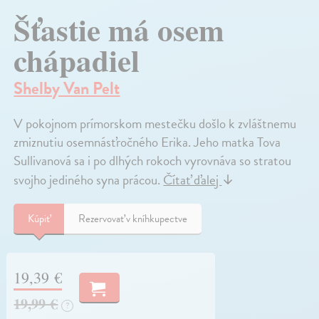
Šťastie má osem
chápadiel
Shelby Van Pelt
V pokojnom prímorskom mestečku došlo k zvláštnemu
zmiznutiu osemnásťročného Erika. Jeho matka Tova
Sullivanová sa i po dlhých rokoch vyrovnáva so stratou
svojho jediného syna prácou.
Čítať ďalej
↓
Kúpiť
Rezervovať v kníhkupectve
19,39 €
19,99 €
?