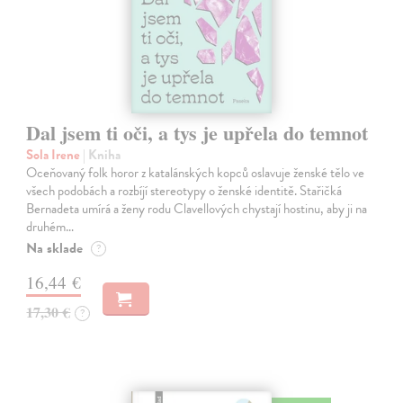
Dal jsem ti oči, a tys je upřela do temnot
Sola Irene
| Kniha
Oceňovaný folk horor z katalánských kopců oslavuje ženské tělo ve
všech podobách a rozbíjí stereotypy o ženské identitě. Stařičká
Bernadeta umírá a ženy rodu Clavellových chystají hostinu, aby ji na
druhém…
Na sklade
?
16,44 €
17,30 €
?