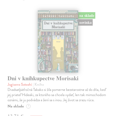
na sklade
novinka
Dni v kníhkupectve Morisaki
Jagisawa Satoshi
| Kniha
Dvadsaťpäťročná Takako si žila pomerne bezstarostne až do dňa, keď
jej priateľ Hideaki, za ktorého sa chcela vydať, len tak mimochodom
oznámi, že ju podvádza a žení sa s inou. Jej život sa zrazu rúca.
Na sklade
?
13,71 €