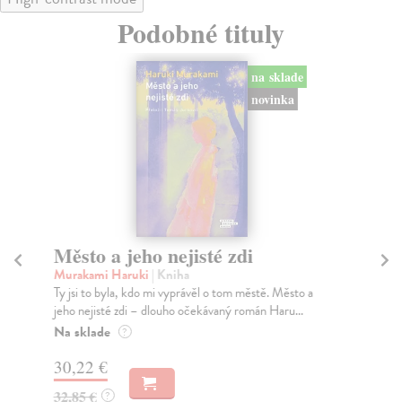
Podobné tituly
na sklade
novinka
Město a jeho nejisté zdi
M
Murakami Haruki
| Kniha
He
Ty jsi to byla, kdo mi vyprávěl o tom městě. Město a
Maš
jeho nejisté zdi – dlouho očekávaný román Haru...
Fri
Na sklade
Na
?
30,22 €
22
32,85 €
23
?