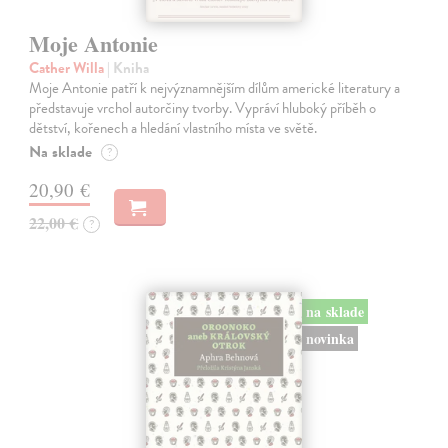
Moje Antonie
Cather Willa
| Kniha
Moje Antonie patří k nejvýznamnějším dílům americké literatury a
představuje vrchol autorčiny tvorby. Vypráví hluboký příběh o
dětství, kořenech a hledání vlastního místa ve světě.
Na sklade
?
20,90 €
22,00 €
?
na sklade
novinka