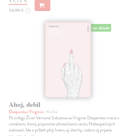
14,90 €
?
na sklade
Ahoj, debil
Despentes Virginie
| Kniha
Po trilógii Život Vernona Subutexa sa Virginie Despentes vracia s
románom, ktorý pripomína ultrasúčasnú verziu Nebezpečných
známostí. Ide o príbeh plný hnevu aj útechy, vzdoru aj prijatia.