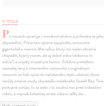
O TITULE
P
o nociach upratuje v morskom akváriu a prihovára sa jeho
obyvateľom. Práve tam spozná tajuplného osmonoha
gigantického menom Marcellus, ktorý má nielen obratné
chápadlá, bystrý rozum, ale aj dobré srdce (dokonca tri
srdcia!) a svojský zmysel pre humor. Zvláštne priateľstvo
osamelej ženy a uväzneného osmonoha s originálnym
názorom na ľudí vyústi do nečakaného sledu udalostí, ktoré
navždy zmenia osudy obyvateľov malebného Sowell Bay. Tova
postupne zisťuje, čo sa stalo v tú osudnú noc pred tridsiatimi
rokmi, a napriek bolestivej strate získava veľký dar…
High-contrast mode