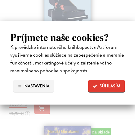
Príjmete naše cookies?
K prevádzke internetového kníhkupectva Artforum
využívame cookies slúžiace na zabezpečenie a meranie
Rieka času
funkčnosti, marketingové účely a zaistenie vášho
Mercier Pascal
| Kniha
maximálneho pohodlia a spokojnosti.
Pascal Mercier bol vždy majstrom filozofického rozprávania. Romány
Nočný vlak do Lisabonu či Váha slov podnietili milióny čitateľov k
zamysleniu sa nad veľkými témami, ako sú identita, sloboda, čas či…
NASTAVENIA
SÚHLASÍM
Na sklade
?
12,30 €
12,95 €
?
na sklade