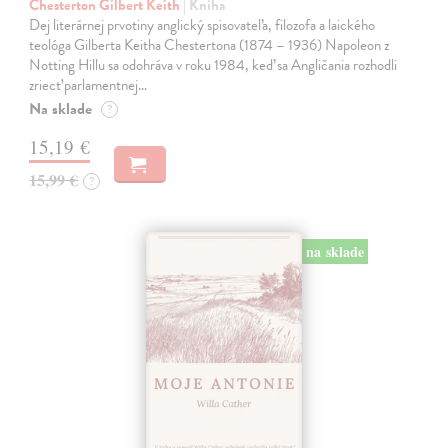
Chesterton Gilbert Keith
| Kniha
Dej literárnej prvotiny anglický spisovateľa, filozofa a laického
teológa Gilberta Keitha Chestertona (1874 – 1936) Napoleon z
Notting Hillu sa odohráva v roku 1984, keď sa Angličania rozhodli
zriecť parlamentnej…
Na sklade
?
15,19 €
15,99 €
?
na sklade