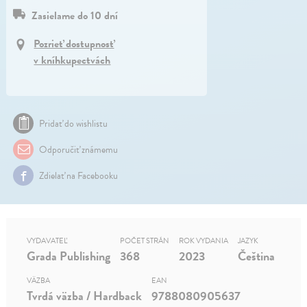
Zasielame do 10 dní
Pozrieť dostupnosť
v kníhkupectvách
Pridať do wishlistu
Odporučiť známemu
Zdielať na Facebooku
VYDAVATEĽ
POČET STRÁN
ROK VYDANIA
JAZYK
Grada Publishing
368
2023
Čeština
VÄZBA
EAN
Tvrdá väzba / Hardback
9788080905637