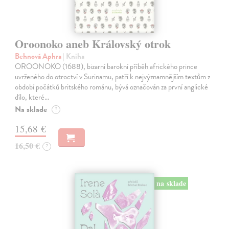
Oroonoko aneb Královský otrok
Behnová Aphra
| Kniha
OROONOKO (1688), bizarní barokní příběh afrického prince
uvrženého do otroctví v Surinamu, patří k nejvýznamnějším textům z
období počátků britského románu, bývá označován za první anglické
dílo, které…
Na sklade
?
15,68 €
16,50 €
?
na sklade