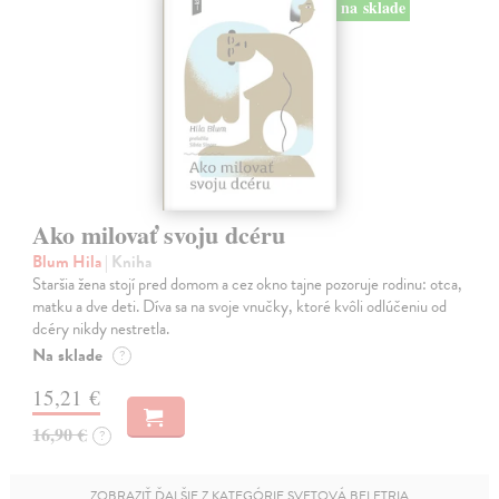
na sklade
Ako milovať svoju dcéru
Blum Hila
| Kniha
Staršia žena stojí pred domom a cez okno tajne pozoruje rodinu: otca,
matku a dve deti. Díva sa na svoje vnučky, ktoré kvôli odlúčeniu od
dcéry nikdy nestretla.
Na sklade
?
15,21 €
16,90 €
?
ZOBRAZIŤ ĎALŠIE Z KATEGÓRIE SVETOVÁ BELETRIA