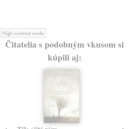
High-contrast mode
Čitatelia s podobným vkusom si
kúpili aj:
Tělo sčítá rány
D