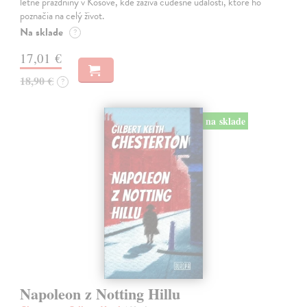
letné prázdniny v Kosove, kde zažíva čudesné udalosti, ktoré ho
poznačia na celý život.
Na sklade
?
17,01 €
18,90 €
?
na sklade
Napoleon z Notting Hillu