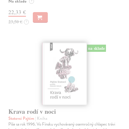
Na sklade
?
22,33 €
23,50 €
?
na sklade
Krava rodí v noci
Statovci Pajtim
| Kniha
Píše sa rok 1996. Vo Fínsku vychovávaný osemročný chlapec trávi