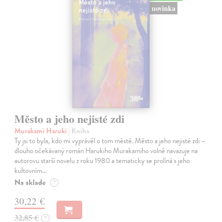
novinka
Město a jeho nejisté zdi
Murakami Haruki
| Kniha
Ty jsi to byla, kdo mi vyprávěl o tom městě. Město a jeho nejisté zdi –
dlouho očekávaný román Harukiho Murakamiho volně navazuje na
autorovu starší novelu z roku 1980 a tematicky se prolíná s jeho
kultovním…
Na sklade
?
30,22 €
32,85 €
?