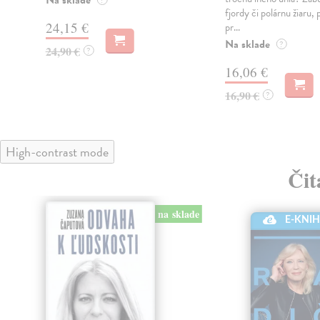
fjordy či polárnu žiaru, 
24,15 €
pr...
Na sklade
?
24,90 €
?
16,06 €
16,90 €
?
High-contrast mode
Čit
klade
na sklade
E-KNI