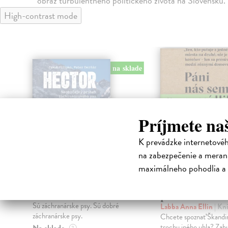
obraz turbulentného politického života na Slovensku.
High-contrast mode
na sklade
Príjmete na
K prevádzke internetové
na zabezpečenie a merani
maximálneho pohodlia a 
Hector
Páni nás sem
presídlili
Derňár Peter
| Kniha
Sú záchranárske psy. Sú dobré
Labba Anna Ellin
| Kn
záchranárske psy.
Chcete spoznať Škandin
trochu iného uhla? Zab
Na sklade
?