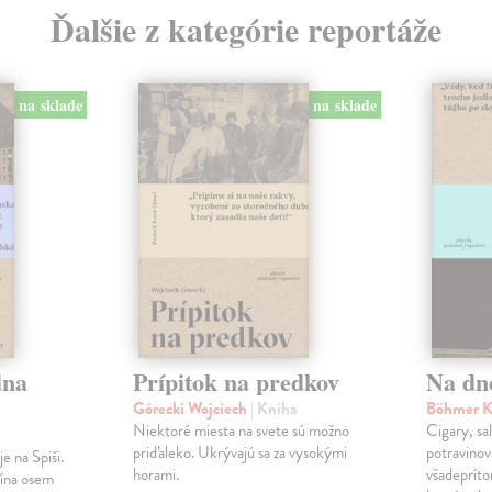
Ďalšie z kategórie reportáže
na sklade
na sklade
dna
Prípitok na predkov
Na dn
Górecki Wojciech
| Kniha
Böhmer K
Niektoré miesta na svete sú možno
Cigary, sal
priďaleko. Ukrývajú sa za vysokými
potravinová
e na Spiši.
horami.
všadepríto
lína osem