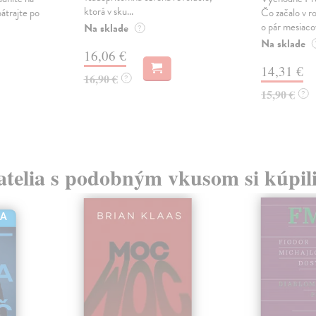
ktorá v sku...
pátrajte po
Čo začalo v r
o pár mesiaco
Na sklade
?
Na sklade
16,06 €
14,31 €
16,90 €
?
15,90 €
?
atelia s podobným vkusom si kúpili
HA