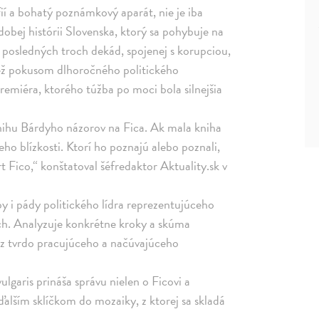
fií a bohatý poznámkový aparát, nie je iba
obej histórii Slovenska, ktorý sa pohybuje na
 posledných troch dekád, spojenej s korupciou,
ež pokusom dlhoročného politického
emiéra, ktorého túžba po moci bola silnejšia
nihu Bárdyho názorov na Fica. Ak mala kniha
jeho blízkosti. Ktorí ho poznajú alebo poznali,
t Fico,“ konštatoval šéfredaktor Aktuality.sk v
i pády politického lídra reprezentujúceho
ch. Analyzuje konkrétne kroky a skúma
 z tvrdo pracujúceho a načúvajúceho
aris prináša správu nielen o Ficovi a
ďalším sklíčkom do mozaiky, z ktorej sa skladá