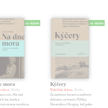
na sklade
na sklade
e mora
Kýčery
ristína
| Kniha
Robiński Adam
| Kniha
sa a rum. Ale tiež
Za siedmimi horami a siedmimi
 kríza, bieda a
dolinami, na hranici Poľska,
mná ozvena revolúcie,
Slovenska a Ukrajiny, leží jeden