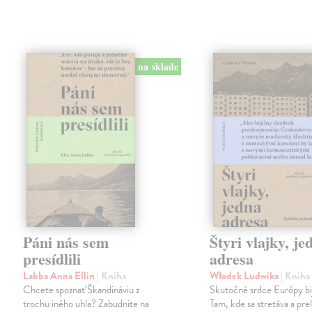
na sklade
Páni nás sem
Štyri vlajky, je
presídlili
adresa
Labba Anna Ellin
| Kniha
Włodek Ludwika
| Kniha
Chcete spoznať Škandináviu z
Skutočné srdce Európy bij
trochu iného uhla? Zabudnite na
Tam, kde sa stretáva a pre