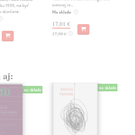
svetovej re...
nezv
oku 1939, má byť
v skončené.
Na sklade
Na 
?
?
17,01 €
17
17,90 €
17,
?
 aj:
na sklade
na sklade