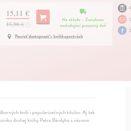
P
15,11 €
Na sklade – Zasielame
O
15,90 €
nasledujúci pracovný deň
?
Z
Pozrieť dostupnosť v kníhkupectvách
dborných kníh i popularizačných titulov. Aj tak
a vzniku druhej knihy Petra Bárdyho s názvom