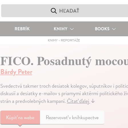
REBRÍK
KNIHY
BOOKS
KNIHY
-
REPORTÁŽE
FICO. Posadnutý moco
Bárdy Peter
Svedectvá takmer troch desiatok kolegov, súputníkov i politi
diskusií a desiatky e-mailov s priamymi aktérmi politického živ
strán a predvolebných kampaní.
Čítať ďalej
↓
Kúpiť
na webe
Rezervovať v kníhkupectve