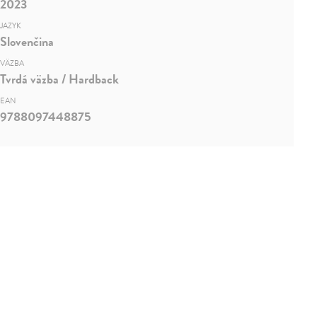
2023
JAZYK
Slovenčina
VÄZBA
Tvrdá väzba / Hardback
EAN
9788097448875