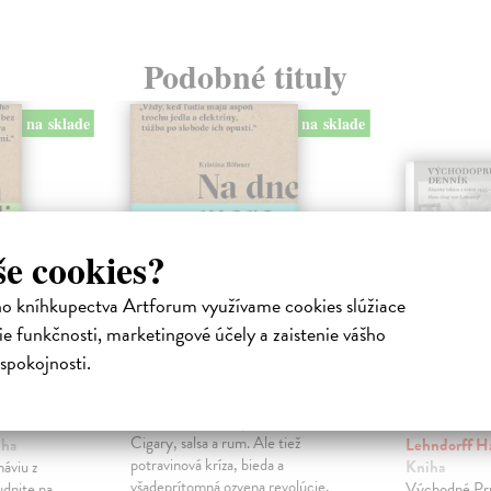
Podobné tituly
na sklade
na sklade
še cookies?
ho kníhkupectva Artforum využívame cookies slúžiace
e funkčnosti, marketingové účely a zaistenie vášho
spokojnosti.
Na dne mora
Východ
denník
Böhmer Kristína
| Kniha
Cigary, salsa a rum. Ale tiež
iha
Lehndorff H
potravinová kríza, bieda a
áviu z
Kniha
všadeprítomná ozvena revolúcie,
udnite na
Východné Prus