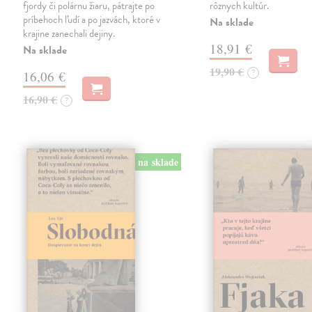
fjordy či polárnu žiaru, pátrajte po
rôznych kultúr.
príbehoch ľudí a po jazvách, ktoré v
Na sklade
krajine zanechali dejiny.
18,91 €
Na sklade
19,90 €
?
16,06 €
16,90 €
?
na sklade