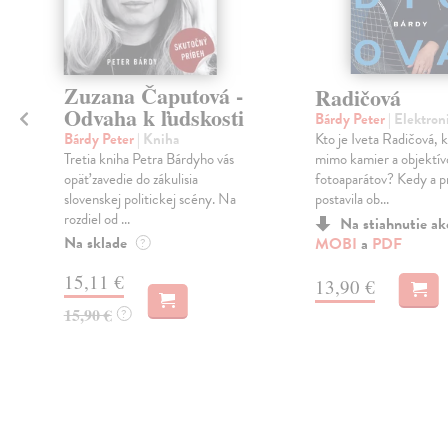
Zuzana Čaputová -
Radičová
Odvaha k ľudskosti
Bárdy Peter
| Elektron
Kto je Iveta Radičová, k
Bárdy Peter
| Kniha
mimo kamier a objektív
Tretia kniha Petra Bárdyho vás
u
fotoaparátov? Kedy a p
opäť zavedie do zákulisia
postavila ob...
slovenskej politickej scény. Na
rozdiel od ...
Na stiahnutie a
Na sklade
MOBI
a
PDF
?
15,11 €
13,90 €
15,90 €
?