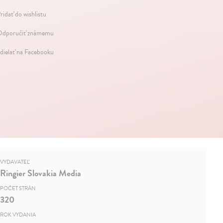
ridať do wishlistu
dporučiť známemu
dielať na Facebooku
VYDAVATEĽ
Ringier Slovakia Media
POČET STRÁN
320
ROK VYDANIA