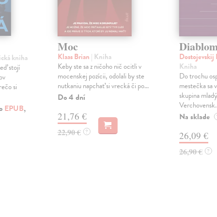
Moc
Diablom
Klaas Brian
| Kniha
Dostojevskij
ická kniha
Keby ste sa z ničoho nič ocitli v
Kniha
eď stojí
mocenskej pozícii, odolali by ste
Do trochu os
ov
nutkaniu napchať si vrecká či po...
mestečka sa v
rečo si
skupina mladý
Do 4 dní
Verchovensk..
ko
EPUB
,
21,76 €
Na sklade
22,90 €
?
26,09 €
26,90 €
?