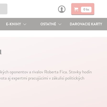
0 ks
E-KNIHY
OSTATNÉ
DAROVACIE KARTY
u
ckých oponentov a rivalov Roberta Fica. Stovky hodín
ota aj expertmi pracujúcimi v zákulisí politických