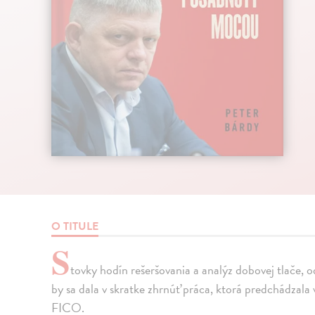
O TITULE
S
tovky hodín rešeršovania a analýz dobovej tlače, o
by sa dala v skratke zhrnúť práca, ktorá predchádzal
FICO.