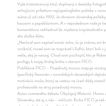
Vyše tristostranový titul, doplnený o desiatky fotogra
strhujúcim príbehom najúspešnejšieho politika v novod
scéne už od roku 1992. Je obrazom slovenskej politiky
kauzami a papalášizmom. A v neposlednom rade je ti
komentátora nahliadnuť do myslenia trojnásobného pr
ako služba štátu.
„Nechcel som napísať sumár toho, čo je známe, ani k
vzniknúť, musel som sa rozprávať s ľuďmi, ktorí boli v 
vedia, aký je naozaj. Chcel som pochopiť, kto je Rober
prológu k svojej druhej knihe s názvom FICO.
Publikácia FICO – Posadnutý mocou mapuje vzostupy 
špecifický fenomén v novodobých slovenských dejiná
motiváciu muža, ktorý sa cestou na úrad vlády zmenil
profesionála na stroj posadnutý mocou.
Autor oceneného debutu Obyčajný Matovič. Homo vulg
Slovensku, ale aj o nás – voličoch. Kniha FICO je tak 