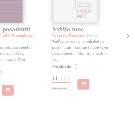
 posadnutí
Vyššia moc
Pr
 Fiodor Michajlovič
|
Fedorová Katarína
| Kniha
Krč
Keď sa do rodiny narodí dieťa s
Sku
palého zastrčeného
postihnutím, zatrasie to všetkými
Solž
racia z cudziny
zúčastnenými. Ako rôzne sa dá k
naj
ch mužov. Piotr
to...
komu
.
Na sklade
Do 
?
?
11,11 €
15
11,95 €
15,
?