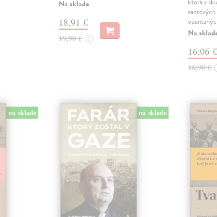
ktorá v sku
Na sklade
sadrových 
18,91 €
opantanýc
Na sklad
19,90 €
?
16,06 
16,90 €
na sklade
na sklade