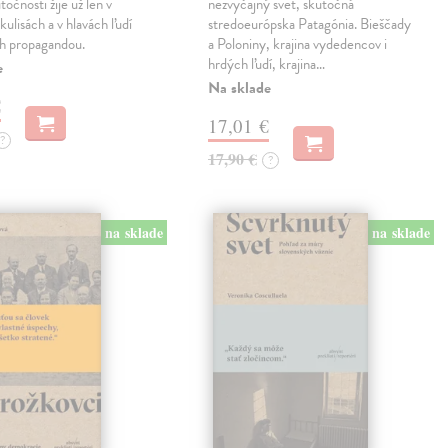
točnosti žije už len v
nezvyčajný svet, skutočná
kulisách a v hlavách ľudí
stredoeurópska Patagónia. Bieščady
h propagandou.
a Poloniny, krajina vydedencov i
hrdých ľudí, krajina…
e
Na sklade
€
17,01 €
?
17,90 €
?
na sklade
na sklade