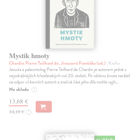
Mystik hmoty
Chardin Pierre Teilhard de, Jirousová Františka (ed.)
| Kniha
Jezuita a paleontolog Pierre Teilhard de Chardin je autorem jedné z
nejodvážnějších křesťanských vizí 20. století. Po většinu života narážel
na odpor církevních autorit a značná část jeho díla mohla vyjít…
Na sklade
?
13,68 €
14,10 €
?
na sklade