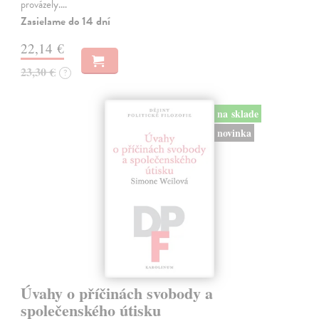
provázely.…
Zasielame do 14 dní
22,14 €
23,30 €
?
na sklade
novinka
Úvahy o příčinách svobody a
společenského útisku