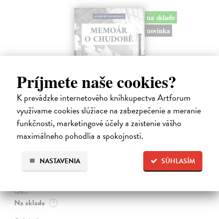
na sklade
novinka
Príjmete naše cookies?
K prevádzke internetového kníhkupectva Artforum
využívame cookies slúžiace na zabezpečenie a meranie
funkčnosti, marketingové účely a zaistenie vášho
maximálneho pohodlia a spokojnosti.
Memoár o chudobě
Tocqueville Alexis de
| Kniha
NASTAVENIA
SÚHLASÍM
První český překlad méně známého díla jedné z nejvýznamnějších
osobností evropské politické filosofie 19. století je doplněn obšírnými
komentáři Ivo Budila, Jana Kellera a Gertrudy Himmelfalberové.
Od…
Na sklade
?