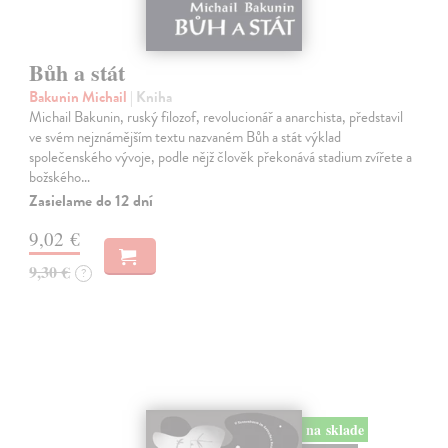
Bůh a stát
Bakunin Michail
| Kniha
Michail Bakunin, ruský filozof, revolucionář a anarchista, představil
ve svém nejznámějším textu nazvaném Bůh a stát výklad
společenského vývoje, podle nějž člověk překonává stadium zvířete a
božského…
Zasielame do 12 dní
9,02 €
9,30 €
?
na sklade