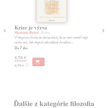
Krize je výzva
J
Wardetzki Bärbel
| Kniha
Ru
V labyrintu života se občas stává, že se nám nedaří najít
„Kd
cestu ven. Jak objevit zakutálené Ariadnin...
není
Do 7 dní
Na
4,56 €
21
4,70 €
23
?
Ďalšie z kategórie filozofia