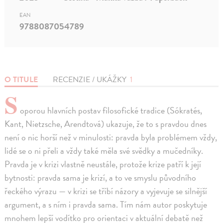
EAN
9788087054789
O TITULE
RECENZIE / UKÁŽKY
1
S
oporou hlavních postav filosofické tradice (Sókratés,
Kant, Nietzsche, Arendtová) ukazuje, že to s pravdou dnes
není o nic horší než v minulosti: pravda byla problémem vždy,
lidé se o ni přeli a vždy také měla své svědky a mučedníky.
Pravda je v krizi vlastně neustále, protože krize patří k její
bytnosti: pravda sama je krizí, a to ve smyslu původního
řeckého výrazu — v krizi se tříbí názory a vyjevuje se silnější
argument, a s ním i pravda sama. Tím nám autor poskytuje
mnohem lepší vodítko pro orientaci v aktuální debatě než