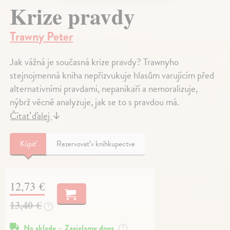
Krize pravdy
Trawny Peter
Jak vážná je současná krize pravdy? Trawnyho
stejnojmenná kniha nepřizvukuje hlasům varujícím před
alternativními pravdami, nepanikaří a nemoralizuje,
nýbrž věcně analyzuje, jak se to s pravdou má.
Čítať ďalej
↓
Kúpiť
Rezervovať v kníhkupectve
12,73 €
13,40 €
?
Na sklade – Zasielame dnes
?