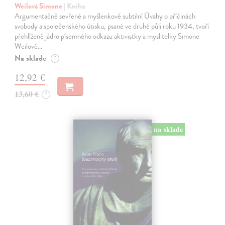
Weilová Simone
| Kniha
Argumentačně sevřené a myšlenkově subtilní Úvahy o příčinách
svobody a společenského útisku, psané ve druhé půli roku 1934, tvoří
přehlížené jádro písemného odkazu aktivistky a myslitelky Simone
Weilové…
Na sklade
?
12,92 €
13,60 €
?
na sklade