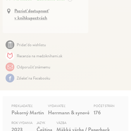
Pozrieť dostupnosť
v kníhkupectvách
Pridať do wishlistu
Recenzia na medziknihami.sk
Odporučiť známemu
Zdielať na Facebooku
PREKLADATEĽ
VYDAVATEĽ
POČET STRÁN
Pokorný Martin
Herrmann & synové
176
ROK VYDANIA
JAZYK
VÄZBA
2023
Čeština
Mäkká väzba / Paperback