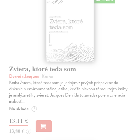
Zviera, ktoré teda som
Derrida Jacques
| Kniha
Kniha Zviera, ktoré teda som je jedným z prvých príspevkov do
diskusie o environmentálnej etike, keďže hlavnou témou tejto knihy
je analýza etiky zvierat. Jacques Derrida tu zavádza pojem zvieracia
inakosť.…
Na sklade
?
13,11 €
13,80 €
?