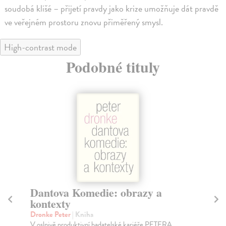
soudobá klišé – přijetí pravdy jako krize umožňuje dát pravdě
ve veřejném prostoru znovu přiměřený smysl.
High-contrast mode
Podobné tituly
Dantova Komedie: obrazy a
O
kontexty
We
Ten
Dronke Peter
| Kniha
fil
V oslnivě produktivní badatelské kariéře PETERA