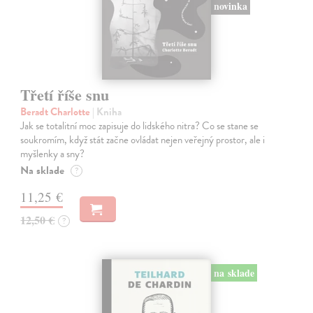
novinka
Třetí říše snu
Beradt Charlotte
| Kniha
Jak se totalitní moc zapisuje do lidského nitra? Co se stane se
soukromím, když stát začne ovládat nejen veřejný prostor, ale i
myšlenky a sny?
Na sklade
?
11,25 €
12,50 €
?
na sklade