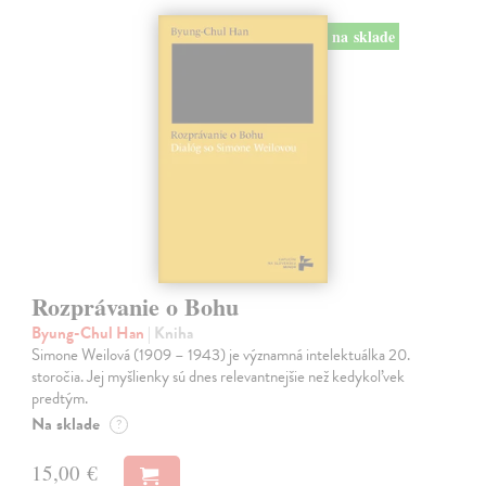
na sklade
Rozprávanie o Bohu
Byung-Chul Han
| Kniha
Simone Weilová (1909 – 1943) je významná intelektuálka 20.
storočia. Jej myšlienky sú dnes relevantnejšie než kedykoľvek
predtým.
Na sklade
?
15,00 €