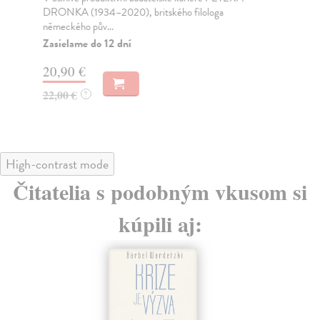
DRONKA (1934–2020), britského filologa
Na
německého pův...
13
Zasielame do 12 dní
14
20,90 €
22,00 €
?
High-contrast mode
Čitatelia s podobným vkusom si
kúpili aj: