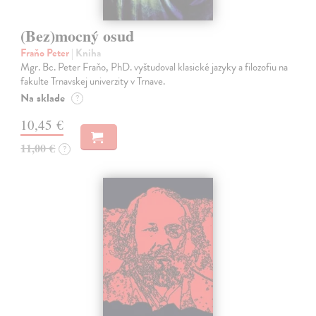
(Bez)mocný osud
Fraňo Peter
| Kniha
Mgr. Bc. Peter Fraňo, PhD. vyštudoval klasické jazyky a filozofiu na
fakulte Trnavskej univerzity v Trnave.
Na sklade
?
10,45 €
11,00 €
?