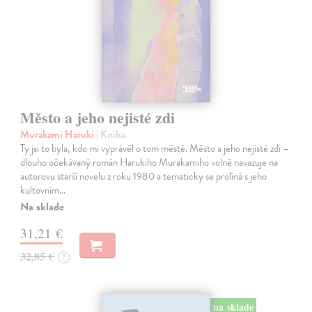
Město a jeho nejisté zdi
Murakami Haruki
| Kniha
Ty jsi to byla, kdo mi vyprávěl o tom městě. Město a jeho nejisté zdi –
dlouho očekávaný román Harukiho Murakamiho volně navazuje na
autorovu starší novelu z roku 1980 a tematicky se prolíná s jeho
kultovním…
Na sklade
31,21 €
32,85 €
?
na sklade