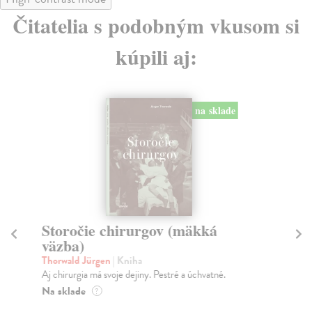
Čitatelia s podobným vkusom si
kúpili aj:
na sklade
Storočie chirurgov (mäkká
Ľ
väzba)
Rak
Zbi
Thorwald Jürgen
| Kniha
dop
Aj chirurgia má svoje dejiny. Pestré a úchvatné.
ide 
Na sklade
?
Do