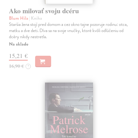
Ako milovať svoju dcéru
Blum Hila
| Kniha
Staršia žena stojí pred domom a cez okno tajne pozoruje rodinu: otca,
matku a dve deti. Díva sa na svoje vnučky, ktoré kvôli odlúčeniu od
dcéry nikdy nestretla.
Na sklade
15,21 €
16,90 €
?