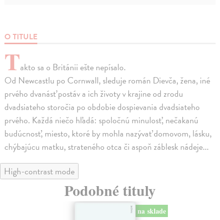
O TITULE
T
akto sa o Británii ešte nepísalo.
Od Newcastlu po Cornwall, sleduje román Dievča, žena, iné
prvého dvanásť postáv a ich životy v krajine od zrodu
dvadsiateho storočia po obdobie dospievania dvadsiateho
prvého. Každá niečo hľadá: spoločnú minulosť, nečakanú
budúcnosť, miesto, ktoré by mohla nazývať domovom, lásku,
chýbajúcu matku, strateného otca či aspoň záblesk nádeje...
High-contrast mode
Podobné tituly
na sklade