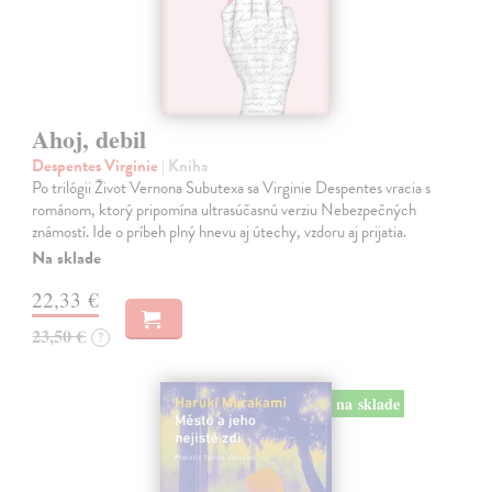
Ahoj, debil
Despentes Virginie
| Kniha
Po trilógii Život Vernona Subutexa sa Virginie Despentes vracia s
románom, ktorý pripomína ultrasúčasnú verziu Nebezpečných
známostí. Ide o príbeh plný hnevu aj útechy, vzdoru aj prijatia.
Na sklade
22,33 €
23,50 €
?
na sklade