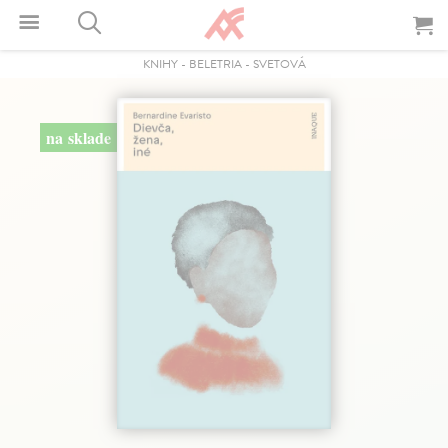
KNIHY
-
BELETRIA
-
SVETOVÁ
na sklade