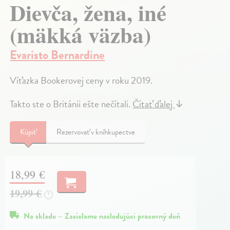
Dievča, žena, iné
(mäkká väzba)
Evaristo Bernardine
Víťazka Bookerovej ceny v roku 2019.
Takto ste o Británii ešte nečítali.
Čítať ďalej
↓
Kúpiť
Rezervovať v kníhkupectve
18,99 €
19,99 €
?
Na sklade – Zasielame nasledujúci pracovný deň