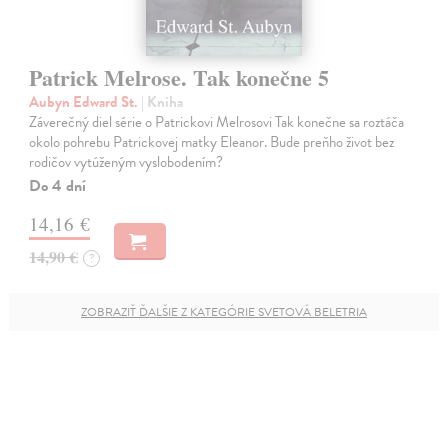
Patrick Melrose. Tak konečne 5
Aubyn Edward St.
| Kniha
Záverečný diel série o Patrickovi Melrosovi Tak konečne sa roztáča
okolo pohrebu Patrickovej matky Eleanor. Bude preňho život bez
rodičov vytúženým vyslobodením?
Do 4 dní
14,16 €
14,90 €
?
ZOBRAZIŤ ĎALŠIE Z KATEGÓRIE SVETOVÁ BELETRIA