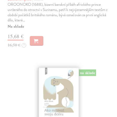
OROONOKO (1688), bizarní barokní příběh afrického prince
uvrženého do otroctví v Surinamu, patří k nejvýznamnějším textům z
období počátků britského románu, bývá označován za první anglické
dílo, které…
Na sklade
15,68 €
16,50 €
?
na sklade