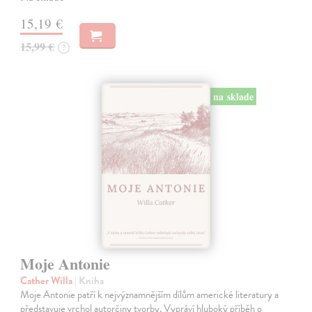
15,19 €
15,99 €
?
na sklade
Moje Antonie
Cather Willa
| Kniha
Moje Antonie patří k nejvýznamnějším dílům americké literatury a
představuje vrchol autorčiny tvorby. Vypráví hluboký příběh o