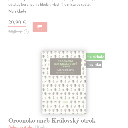
dětství, kořenech a hledání vlastního místa ve světě.
Na sklade
20,90 €
22,00 €
?
na sklade
novinka
Oroonoko aneb Královský otrok
Behnová Aphra
| Kniha