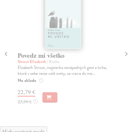
Povedz mi všetko
V
Strout Elizabeth
| Kniha
Str
Elizabeth Strout, majsterka nenápadných gest a ticha,
Rom
ktoré v sebe nesie celé svety, sa vracia do me...
a k
Na sklade
Na
?
22,79 €
18
23,99 €
19
?
High-contrast mode