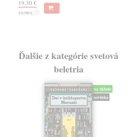
19,30 €
9,
19,90 €
?
10
Ďalšie z kategórie svetová
beletria
na sklade
novinka