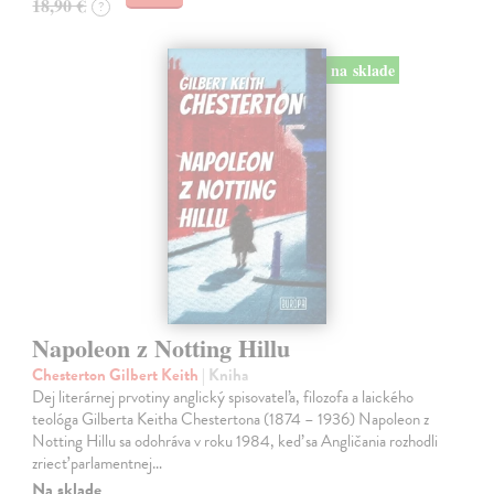
18,90 €
?
na sklade
Napoleon z Notting Hillu
Chesterton Gilbert Keith
| Kniha
Dej literárnej prvotiny anglický spisovateľa, filozofa a laického
teológa Gilberta Keitha Chestertona (1874 – 1936) Napoleon z
Notting Hillu sa odohráva v roku 1984, keď sa Angličania rozhodli
zriecť parlamentnej…
Na sklade