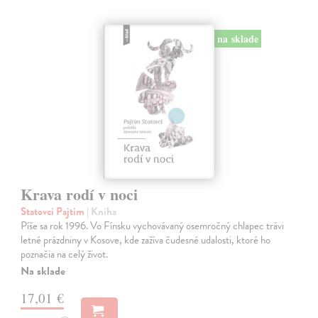
na sklade
Krava rodí v noci
Statovci Pajtim
| Kniha
Píše sa rok 1996. Vo Fínsku vychovávaný osemročný chlapec trávi
letné prázdniny v Kosove, kde zažíva čudesné udalosti, ktoré ho
poznačia na celý život.
Na sklade
17,01 €