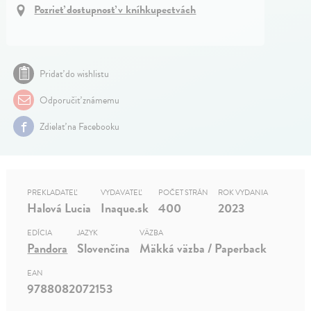
Pozrieť dostupnosť v kníhkupectvách
Pridať do wishlistu
Odporučiť známemu
Zdielať na Facebooku
PREKLADATEĽ
VYDAVATEĽ
POČET STRÁN
ROK VYDANIA
Halová Lucia
Inaque.sk
400
2023
EDÍCIA
JAZYK
VÄZBA
Pandora
Slovenčina
Mäkká väzba / Paperback
EAN
9788082072153