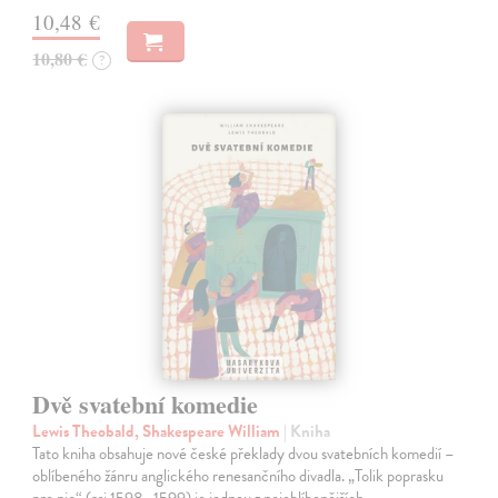
10,48 €
10,80 €
?
Dvě svatební komedie
Lewis Theobald, Shakespeare William
| Kniha
Tato kniha obsahuje nové české překlady dvou svatebních komedií –
oblíbeného žánru anglického renesančního divadla. „Tolik poprasku