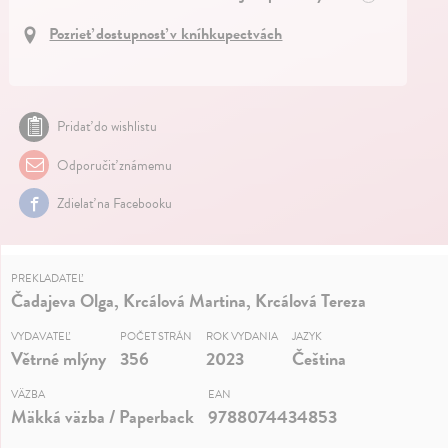
Pozrieť dostupnosť v kníhkupectvách
Pridať do wishlistu
Odporučiť známemu
Zdielať na Facebooku
PREKLADATEĽ
Čadajeva Olga, Krcálová Martina, Krcálová Tereza
VYDAVATEĽ
POČET STRÁN
ROK VYDANIA
JAZYK
Větrné mlýny
356
2023
Čeština
VÄZBA
EAN
Mäkká väzba / Paperback
9788074434853