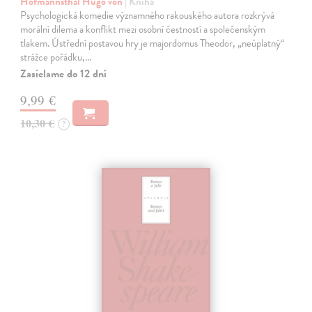
Hofmannsthal Hugo von
| Kniha
Psychologická komedie významného rakouského autora rozkrývá
morální dilema a konflikt mezi osobní čestností a společenským
tlakem. Ústřední postavou hry je majordomus Theodor, „neúplatný“
strážce pořádku,…
Zasielame do 12 dní
9,99 €
10,30 €
?