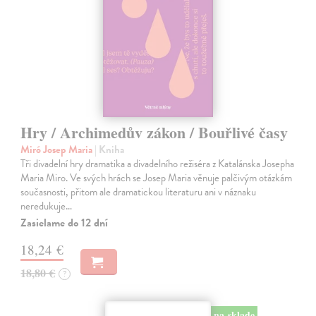
Hry / Archimedův zákon / Bouřlivé časy
Miró Josep Maria
| Kniha
Tři divadelní hry dramatika a divadelního režiséra z Katalánska Josepha
Maria Miro. Ve svých hrách se Josep Maria věnuje palčivým otázkám
současnosti, přitom ale dramatickou literaturu ani v náznaku
neredukuje…
Zasielame do 12 dní
18,24 €
18,80 €
?
na sklade