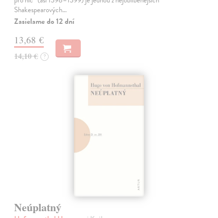
pro nic“ (asi 1598–1599) je jednou z nejoblíbenějších
Shakespearových…
Zasielame do 12 dní
13,68 €
14,10 €
?
Neúplatný