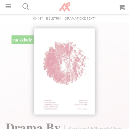
KNIHY
-
BELETRIA
-
DRAMATICKÉ TEXTY
na sklade
Drama.By