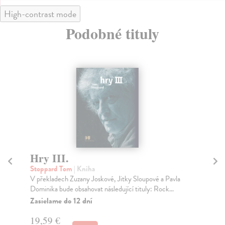
High-contrast mode
Podobné tituly
Hry III.
S
Stoppard Tom
| Kniha
Fu
V překladech Zuzany Joskové, Jitky Sloupové a Pavla
Kni
Dominika bude obsahovat následující tituly: Rock...
při
Zasielame do 12 dní
Na
19,59 €
19