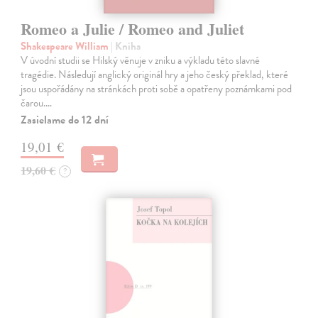
Romeo a Julie / Romeo and Juliet
Shakespeare William
| Kniha
V úvodní studii se Hilský věnuje v zniku a výkladu této slavné
tragédie. Následují anglický originál hry a jeho český překlad, které
jsou uspořádány na stránkách proti sobě a opatřeny poznámkami pod
čarou.…
Zasielame do 12 dní
19,01 €
19,60 €
?