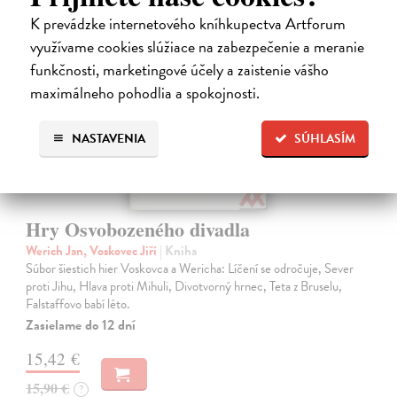
K prevádzke internetového kníhkupectva Artforum
využívame cookies slúžiace na zabezpečenie a meranie
funkčnosti, marketingové účely a zaistenie vášho
maximálneho pohodlia a spokojnosti.
NASTAVENIA
SÚHLASÍM
Hry Osvobozeného divadla
Werich Jan, Voskovec Jiří
| Kniha
Súbor šiestich hier Voskovca a Wericha: Líčení se odročuje, Sever
proti Jihu, Hlava proti Mihuli, Divotvorný hrnec, Teta z Bruselu,
Falstaffovo babí léto.
Zasielame do 12 dní
15,42 €
15,90 €
?