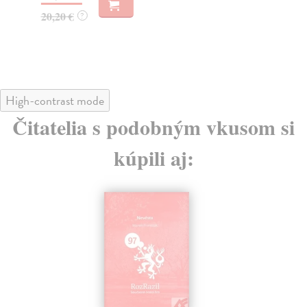
20,20 €
19
?
High-contrast mode
Čitatelia s podobným vkusom si
kúpili aj: