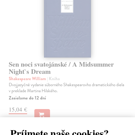
Sen noci svatojánské / A Midsummer
Night`s Dream
Shakespeare William
| Kniha
Dvojjazyčné vydanie súborného Shakespearovho dramatického diela
v preklade Martina Hilského.
Zasielame do 12 dní
15,04 €
15,50 €
?
Príjmete naše cookies?