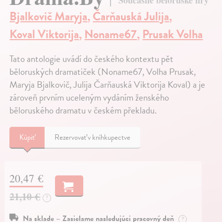
Současné běloruské hry
Bjalkovič Maryja
,
Čarňauská Julija
,
Koval Viktorija
,
Noname67
,
Prusak Volha
Tato antologie uvádí do českého kontextu pět
běloruských dramatiček (Noname67, Volha Prusak,
Maryja Bjalkovič, Julija Čarňauská Viktorija Koval) a je
zároveň prvním uceleným vydáním ženského
běloruského dramatu v českém překladu.
Kúpiť
Rezervovať v kníhkupectve
20,47 €
21,10 €
?
Na sklade – Zasielame nasledujúci pracovný deň
?