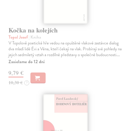
Kočka na kolejích
Topol Josef
| Kniha
V Topolově poetické hře vedou na opuštěné vlakové zastávce dialog
dva mladí lidé Évi a Véna, kteří čekají na vlak. Probírají své pohledy na
jejich sedmiletý vztah a rozdílné představy o společné budoucnosti.…
Zasielame do 12 dní
9,79 €
10,30 €
?