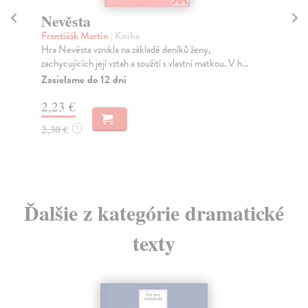
Nevěsta
M
Františák Martin
| Kniha
Sh
Hra Nevěsta vznikla na základě deníků ženy,
Mac
zachycujících její vztah a soužití s vlastní matkou. V h...
obd
cti
Zasielame do 12 dní
Za
2,23 €
9,
2,30 €
?
10
Ďalšie z kategórie dramatické
texty