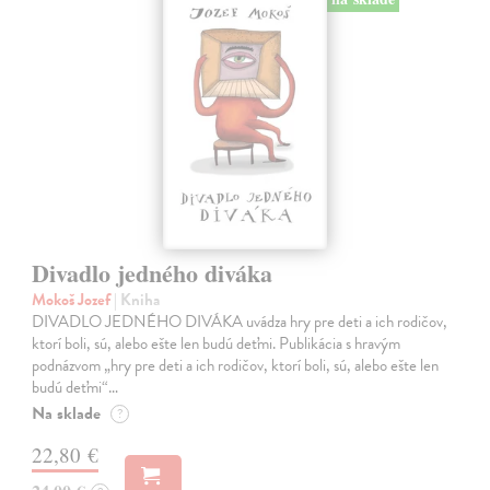
Divadlo jedného diváka
Mokoš Jozef
| Kniha
DIVADLO JEDNÉHO DIVÁKA uvádza hry pre deti a ich rodičov,
ktorí boli, sú, alebo ešte len budú deťmi. Publikácia s hravým
podnázvom „hry pre deti a ich rodičov, ktorí boli, sú, alebo ešte len
budú deťmi“…
Na sklade
?
22,80 €