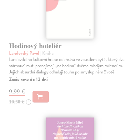
Hodinový hoteliér
Landovský Pavel
| Kniha
Landovského kultovní hra se odehrává ve zpustlém bytě, který dva
stárnoucí muži pronajímají „na hodinu“ dvěma mladým milencům.
Jejich absurdní dialogy odhalují touhu po smysluplném životě.
Zasielame do 12 dní
9,99 €
10,30 €
?