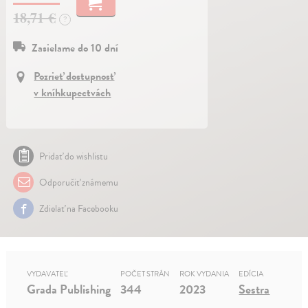
18,71 €
?
Zasielame do 10 dní
Pozrieť dostupnosť
v kníhkupectvách
Pridať do wishlistu
Odporučiť známemu
Zdielať na Facebooku
VYDAVATEĽ
POČET STRÁN
ROK VYDANIA
EDÍCIA
Grada Publishing
344
2023
Sestra