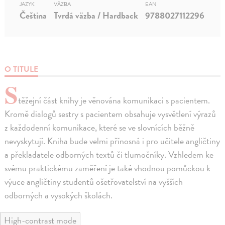
JAZYK
VÄZBA
EAN
Čeština
Tvrdá väzba / Hardback
9788027112296
O TITULE
S
těžejní část knihy je věnována komunikaci s pacientem.
Kromě dialogů sestry s pacientem obsahuje vysvětlení výrazů
z každodenní komunikace, které se ve slovnících běžně
nevyskytují. Kniha bude velmi přínosná i pro učitele angličtiny
a překladatele odborných textů či tlumočníky. Vzhledem ke
svému praktickému zaměření je také vhodnou pomůckou k
výuce angličtiny studentů ošetřovatelství na vyšších
odborných a vysokých školách.
High-contrast mode