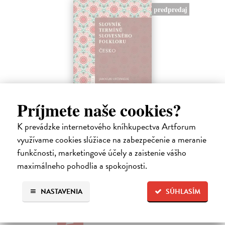
predpredaj
Príjmete naše cookies?
Slovník termínů slovesného folkloru.
K prevádzke internetového kníhkupectva Artforum
Česko
využívame cookies slúžiace na zabezpečenie a meranie
Otčenášek Jaroslav
| Kniha
funkčnosti, marketingové účely a zaistenie vášho
Nový specializovaný folkloristický slovník přináší aktuální vědecký
pohled na terminologické uchopení české lidové slovesnosti. Zahrnuje
maximálneho pohodlia a spokojnosti.
i folklor českých Němců, jenž je v podstatě součástí společného…
Predpredaj, vychádza 10.8.2026, zasielame do 7 dní od
NASTAVENIA
SÚHLASÍM
vydania
14,48 €