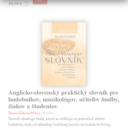
18,10 €
?
Anglicko-slovenský praktický slovník pre
hudobníkov, muzikológov, učiteľov hudby,
žiakov a študentov
Strenáčiková Mária
| Kniha
Slovník obsahuje heslá, ktoré sa vzťahujú na jednotlivé oblasti
hudobnej vedy od základnej hudobnej teórie cez hudobné formy,