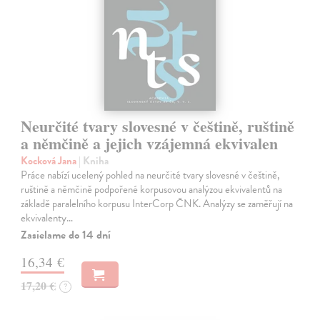
Neurčité tvary slovesné v češtině, ruštině
a němčině a jejich vzájemná ekvivalen
Kocková Jana
| Kniha
Práce nabízí ucelený pohled na neurčité tvary slovesné v češtině,
ruštině a němčině podpořené korpusovou analýzou ekvivalentů na
základě paralelního korpusu InterCorp ČNK. Analýzy se zaměřují na
ekvivalenty…
Zasielame do 14 dní
16,34 €
17,20 €
?