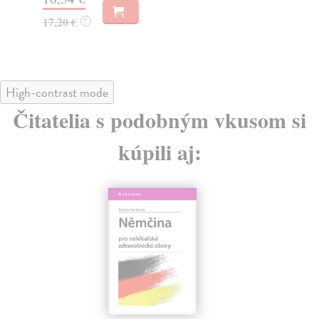
23,00 €
32
?
High-contrast mode
Čitatelia s podobným vkusom si
kúpili aj: