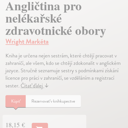
Angličtina pro
nelékařské
zdravotnické obory
Wright Markéta
Kniha je určena nejen sestrám, které chtějí pracovat v
zahraničí, ale všem, kdo se chtějí zdokonalit v anglickém
jazyce. Stručně seznamuje sestry s podmínkami získání
licence pro práci v zahraničí, se vzděláním a registrací
sester.
Čítať ďalej
↓
Kúpiť
Rezervovať v kníhkupectve
18,15 €