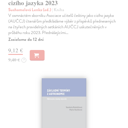
cizího jazyka 2023
Suchomelová Lenka (ed.)
| Kniha
V osmnáctém sborníku Asociace učitelů češtiny jako cizího jazyka
(AUČCJ) čtenářům předkládáme výběr z příspěvků přednesených
na čtyřech pravidelných setkáních AUČCJ uskutečněných v
průběhu roku 2023. Přednášejícími…
Zasielame do 12 dní
9,12 €
9,40 €
?