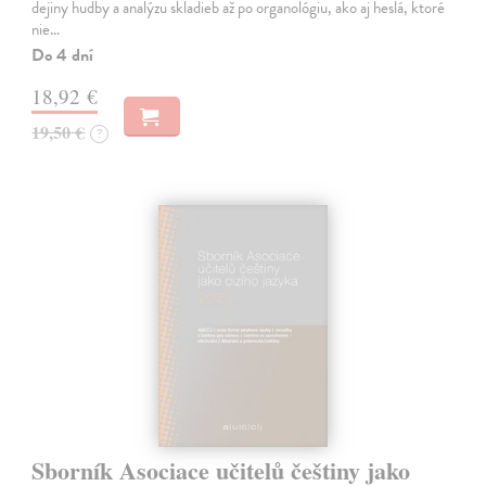
dejiny hudby a analýzu skladieb až po organológiu, ako aj heslá, ktoré
nie…
Do 4 dní
18,92 €
19,50 €
?
Sborník Asociace učitelů češtiny jako