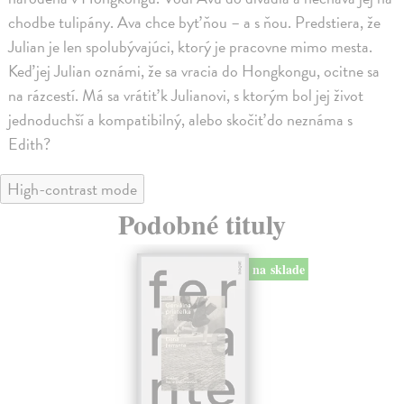
chodbe tulipány. Ava chce byť ňou – a s ňou. Predstiera, že
Julian je len spolubývajúci, ktorý je pracovne mimo mesta.
Keď jej Julian oznámi, že sa vracia do Hongkongu, ocitne sa
na rázcestí. Má sa vrátiť k Julianovi, s ktorým bol jej život
jednoduchší a kompatibilný, alebo skočiť do neznáma s
Edith?
High-contrast mode
Podobné tituly
na sklade