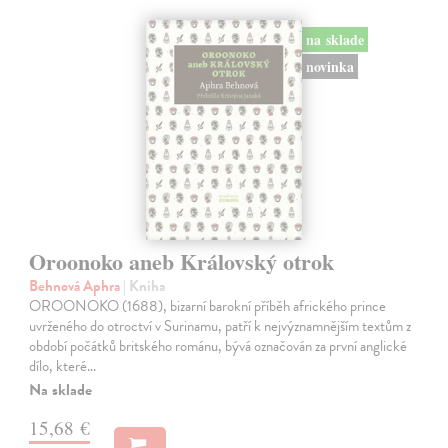
na sklade
novinka
Oroonoko aneb Královský otrok
Behnová Aphra
| Kniha
OROONOKO (1688), bizarní barokní příběh afrického prince
uvrženého do otroctví v Surinamu, patří k nejvýznamnějším textům z
období počátků britského románu, bývá označován za první anglické
dílo, které…
Na sklade
15,68 €