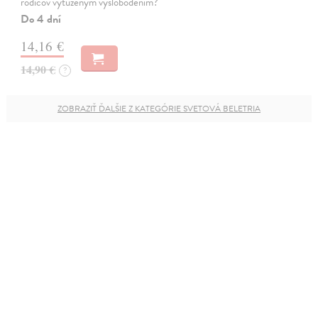
rodičov vytúženým vyslobodením?
Do 4 dní
14,16 €
14,90 €
?
ZOBRAZIŤ ĎALŠIE Z KATEGÓRIE SVETOVÁ BELETRIA