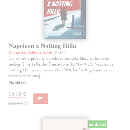
Napoleon z Notting Hillu
Chesterton Gilbert Keith
| Kniha
Dej literárnej prvotiny anglický spisovateľa, filozofa a laického
teológa Gilberta Keitha Chestertona (1874 – 1936) Napoleon z
Notting Hillu sa odohráva v roku 1984, keď sa Angličania rozhodli
zriecť parlamentnej…
Na sklade
15,19 €
15,99 €
?
na sklade