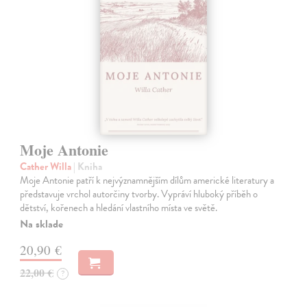
Moje Antonie
Cather Willa
| Kniha
Moje Antonie patří k nejvýznamnějším dílům americké literatury a
představuje vrchol autorčiny tvorby. Vypráví hluboký příběh o
dětství, kořenech a hledání vlastního místa ve světě.
Na sklade
20,90 €
22,00 €
?