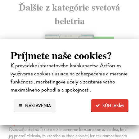
Ďalšie z kategórie svetová
beletria
na sklade
novinka
Príjmete naše cookies?
K prevádzke internetového kníhkupectva Artforum
využívame cookies slúžiace na zabezpečenie a meranie
funkčnosti, marketingové účely a zaistenie vášho
maximálneho pohodlia a spokojnosti.
NASTAVENIA
SÚHLASÍM
Dni v kníhkupectve Morisaki
Jagisawa Satoshi
| Kniha
Dvadsaťpäťročná Takako si žila pomerne bezstarostne až do dňa, keď
jej priateľ Hideaki, za ktorého sa chcela vydať, len tak mimochodom