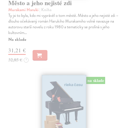
Město a jeho nejisté zdi
Murakami Haruki
| Kniha
Ty jsi to byla, kdo mi vyprávěl o tom městě. Město a jeho nejisté zdi –
dlouho očekávaný román Harukiho Murakamiho volně navazuje na
autorovu starší novelu z roku 1980 a tematicky se prolíná s jeho
kultovním…
Na sklade
31,21 €
32,85 €
?
na sklade