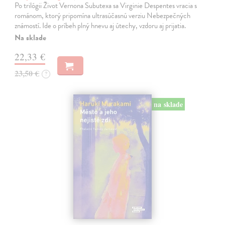
Po trilógii Život Vernona Subutexa sa Virginie Despentes vracia s
románom, ktorý pripomína ultrasúčasnú verziu Nebezpečných
známostí. Ide o príbeh plný hnevu aj útechy, vzdoru aj prijatia.
Na sklade
22,33 €
23,50 €
?
na sklade