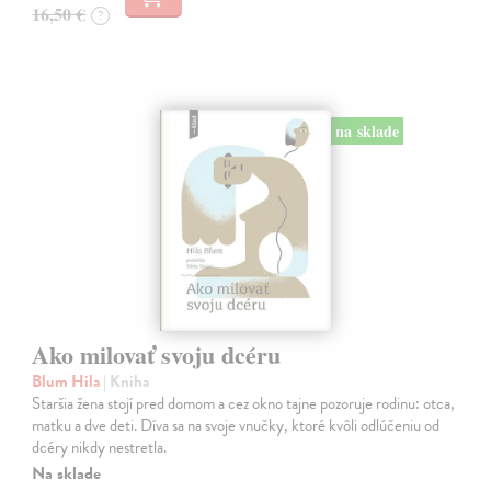
16,50 €
?
na sklade
Ako milovať svoju dcéru
Blum Hila
| Kniha
Staršia žena stojí pred domom a cez okno tajne pozoruje rodinu: otca,
matku a dve deti. Díva sa na svoje vnučky, ktoré kvôli odlúčeniu od
dcéry nikdy nestretla.
Na sklade