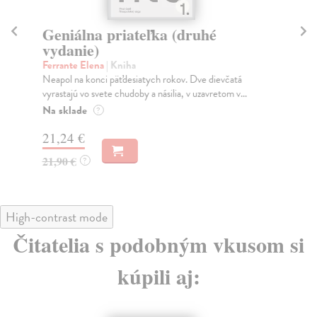
Geniálna priateľka (druhé
Od
vydanie)
Ava
Ade
Ferrante Elena
| Kniha
rok
Neapol na konci päťdesiatych rokov. Dve dievčatá
vyrastajú vo svete chudoby a násilia, v uzavretom v...
Do
Na sklade
?
17
21,24 €
17
21,90 €
?
High-contrast mode
Čitatelia s podobným vkusom si
kúpili aj: