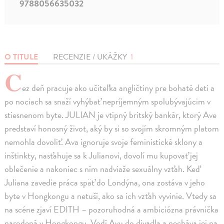
9788056635032
O TITULE
RECENZIE / UKÁŽKY
1
C
ez deň pracuje ako učiteľka angličtiny pre bohaté deti a
po nociach sa snaží vyhýbať nepríjemným spolubývajúcim v
stiesnenom byte. JULIAN je vtipný britský bankár, ktorý Ave
predstaví honosný život, aký by si so svojím skromným platom
nemohla dovoliť. Ava ignoruje svoje feministické sklony a
inštinkty, nasťahuje sa k Julianovi, dovolí mu kupovať jej
oblečenie a nakoniec s ním nadviaže sexuálny vzťah. Keď
Juliana zavedie práca späť do Londýna, ona zostáva v jeho
byte v Hongkongu a netuší, ako sa ich vzťah vyvinie. Vtedy sa
na scéne zjaví EDITH – pozoruhodná a ambiciózna právnička
narodená v Hongkongu. Vodí Avu do divadla a necháva jej na