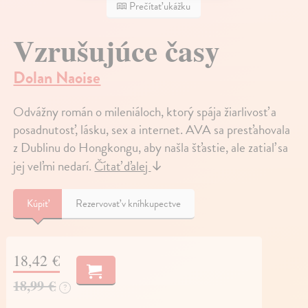
Prečítať ukážku
Vzrušujúce časy
Dolan Naoise
Odvážny román o mileniáloch, ktorý spája žiarlivosť a
posadnutosť, lásku, sex a internet. AVA sa presťahovala
z Dublinu do Hongkongu, aby našla šťastie, ale zatiaľ sa
jej veľmi nedarí.
Čítať ďalej
↓
Kúpiť
Rezervovať v kníhkupectve
18,42 €
18,99 €
?