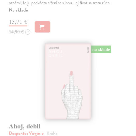
oznámi, že ju podvádza a žení sa s inou. Jej život sa zrazu rúca.
Na sklade
13,71 €
14,90 €
?
na sklade
Ahoj, debil
Despentes Virginie
| Kniha