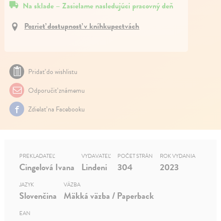
Na sklade – Zasielame nasledujúci pracovný deň
Pozrieť dostupnosť v kníhkupectvách
Pridať do wishlistu
Odporučiť známemu
Zdielať na Facebooku
PREKLADATEĽ
VYDAVATEĽ
POČET STRÁN
ROK VYDANIA
Cingelová Ivana
Lindeni
304
2023
JAZYK
VÄZBA
Slovenčina
Mäkká väzba / Paperback
EAN