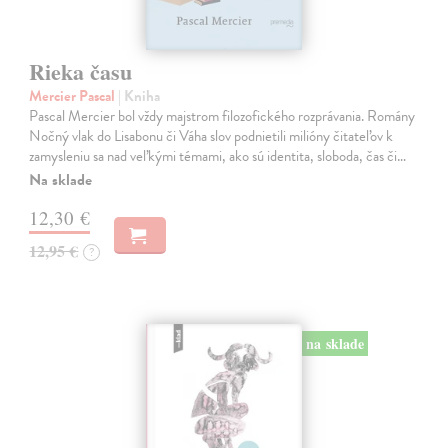
Rieka času
Mercier Pascal
| Kniha
Pascal Mercier bol vždy majstrom filozofického rozprávania. Romány
Nočný vlak do Lisabonu či Váha slov podnietili milióny čitateľov k
zamysleniu sa nad veľkými témami, ako sú identita, sloboda, čas či…
Na sklade
12,30 €
12,95 €
?
na sklade