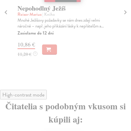
Nepohodlný Ježíš
Bo
ne
Reiser Marius
| Kniha
Mnohé Ježíšovy požadavky se nám dnes zdají velmi
Alt
náročné – např. jeho přikázání lásky k nepřátelům a...
Pal
dob
Zasielame do 12 dní
Na
10,86 €
11
11,20 €
?
12
High-contrast mode
Čitatelia s podobným vkusom si
kúpili aj: