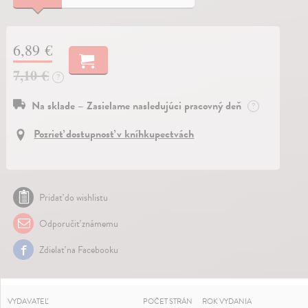
6,89 €
7,10 €
?
Na sklade – Zasielame nasledujúci pracovný deň
?
Pozrieť dostupnosť v kníhkupectvách
Pridať do wishlistu
Odporučiť známemu
Zdielať na Facebooku
VYDAVATEĽ
POČET STRÁN
ROK VYDANIA