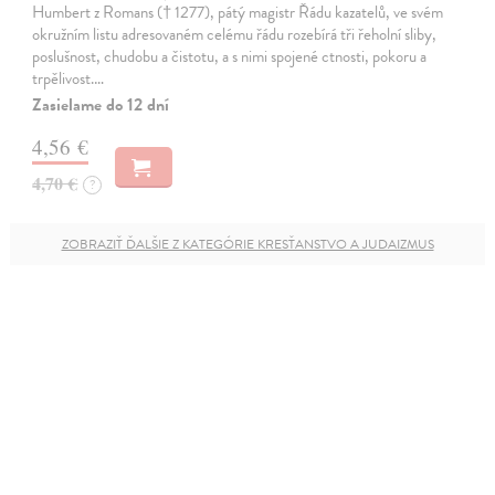
Humbert z Romans († 1277), pátý magistr Řádu kazatelů, ve svém
okružním listu adresovaném celému řádu rozebírá tři řeholní sliby,
poslušnost, chudobu a čistotu, a s nimi spojené ctnosti, pokoru a
trpělivost.…
Zasielame do 12 dní
4,56 €
4,70 €
?
ZOBRAZIŤ ĎALŠIE Z KATEGÓRIE KRESŤANSTVO A JUDAIZMUS