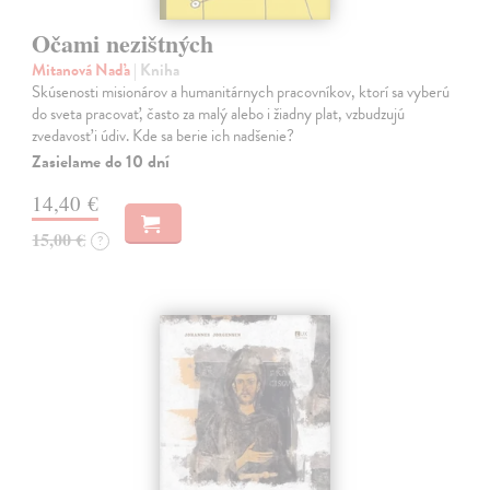
Očami nezištných
Mitanová Naďa
| Kniha
Skúsenosti misionárov a humanitárnych pracovníkov, ktorí sa vyberú
do sveta pracovať, často za malý alebo i žiadny plat, vzbudzujú
zvedavosť i údiv. Kde sa berie ich nadšenie?
Zasielame do 10 dní
14,40 €
15,00 €
?