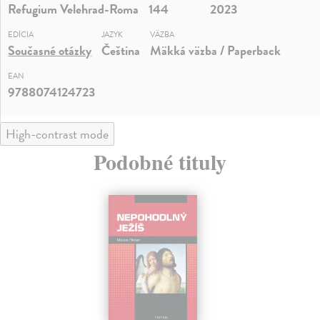
Refugium Velehrad-Roma
144
2023
EDÍCIA
JAZYK
VÄZBA
Současné otázky
Čeština
Mäkká väzba / Paperback
EAN
9788074124723
High-contrast mode
Podobné tituly