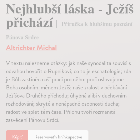
Nejhlubší láska - Ježíš
přichází
Příručka k hlubšímu poznání
Pánova Srdce
Altrichter Michal
V textu nalezneme otázky: jak naše synodalita souvisí s
odvahou hovořit o Rupnikovi; co to je eschatologie; zda
je Bůh zastíněn naší prací pro něho; proč oslovujeme
Boha osobním jménem Ježíš; naše zralost v očekávání
Ježíšova Druhého příchodu; úhybná alibi v duchovním
rozhodování; skryté a nenápadné osobnosti ducha;
radost ve spletitém čase. Přílohu tvoří rozmanitá
zasvěcení Pánovu Srdci.
Kúpiť
Rezervovať v kníhkupectve