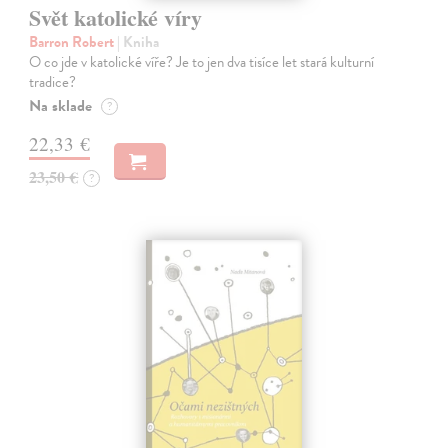
Svět katolické víry
Barron Robert
| Kniha
O co jde v katolické víře? Je to jen dva tisíce let stará kulturní
tradice?
Na sklade
?
22,33 €
23,50 €
?