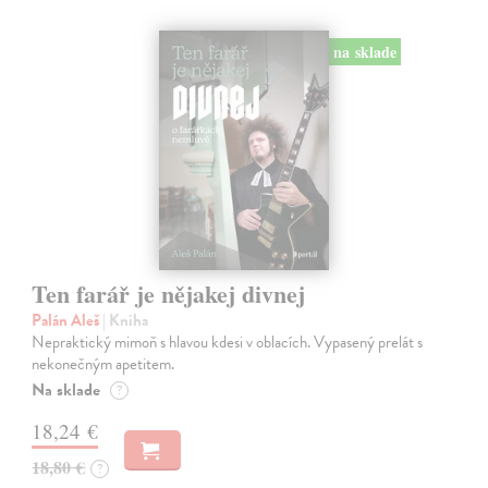
na sklade
Ten farář je nějakej divnej
Palán Aleš
| Kniha
Nepraktický mimoň s hlavou kdesi v oblacích. Vypasený prelát s
nekonečným apetitem.
Na sklade
?
18,24 €
18,80 €
?