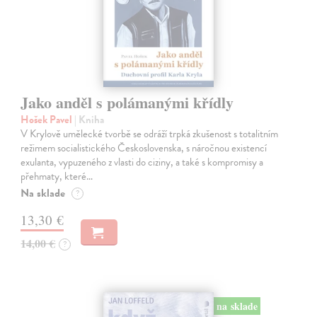
Jako anděl s polámanými křídly
Hošek Pavel
| Kniha
V Krylově umělecké tvorbě se odráží trpká zkušenost s totalitním
režimem socialistického Československa, s náročnou existencí
exulanta, vypuzeného z vlasti do ciziny, a také s kompromisy a
přehmaty, které…
Na sklade
?
13,30 €
14,00 €
?
na sklade