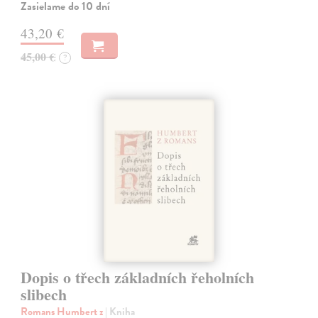
Zasielame do 10 dní
43,20 €
45,00 €
?
Dopis o třech základních řeholních
slibech
Romans Humbert z
| Kniha