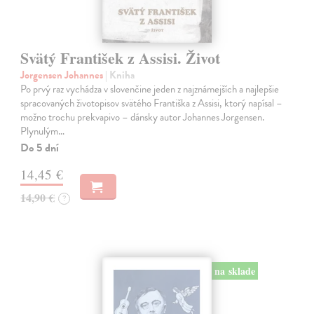
Svätý František z Assisi. Život
Jorgensen Johannes
| Kniha
Po prvý raz vychádza v slovenčine jeden z najznámejších a najlepšie
spracovaných životopisov svätého Františka z Assisi, ktorý napísal –
možno trochu prekvapivo – dánsky autor Johannes Jorgensen.
Plynulým…
Do 5 dní
14,45 €
14,90 €
?
na sklade