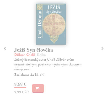
Ježíš Syn člověka
V
l
Džibrán Chalíl
| Kniha
Známý libanonský autor Chalíl Džibrán svým
Tal
nezaměnitelným, poeticko-mystickým rukopisem
Dvě
oživuje osob...
int
Zasielame do 14 dní
Za
9,69 €
15
9,99 €
?
15