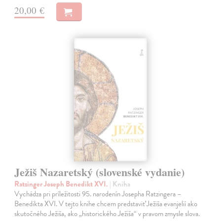
20,00 €
Ježiš Nazaretský (slovenské vydanie)
Ratzinger Joseph Benedikt XVI.
| Kniha
Vychádza pri príležitosti 95. narodenín Josepha Ratzingera –
Benedikta XVI. V tejto knihe chcem predstaviť Ježiša evanjelií ako
skutočného Ježiša, ako „historického Ježiša“ v pravom zmysle slova.