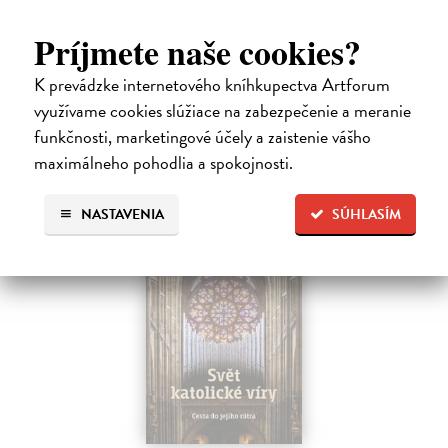
Ide o titul, ktorým naše vydavateľstvo pokračuje v mapovaní
františkánskeho príspevku k našej kultúre. Františkán Dominik
Príjmete naše cookies?
Mokoš patril medzi najplodnejších a najpozoruhodnejších slovenských
autorov homiletickej…
K prevádzke internetového kníhkupectva Artforum
Zasielame do 14 dní
využívame cookies slúžiace na zabezpečenie a meranie
funkčnosti, marketingové účely a zaistenie vášho
18,00 €
maximálneho pohodlia a spokojnosti.
NASTAVENIA
SÚHLASÍM
na sklade