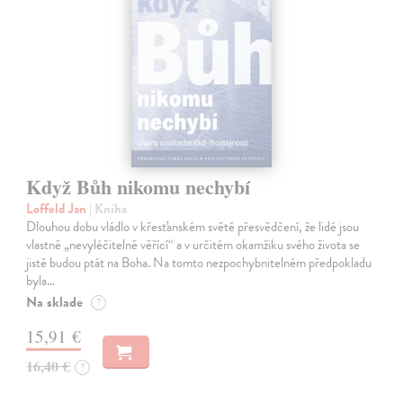
Když Bůh nikomu nechybí
Loffeld Jan
| Kniha
Dlouhou dobu vládlo v křesťanském světě přesvědčení, že lidé jsou
vlastně „nevyléčitelně věřící“ a v určitém okamžiku svého života se
jistě budou ptát na Boha. Na tomto nezpochybnitelném předpokladu
byla…
Na sklade
?
15,91 €
16,40 €
?