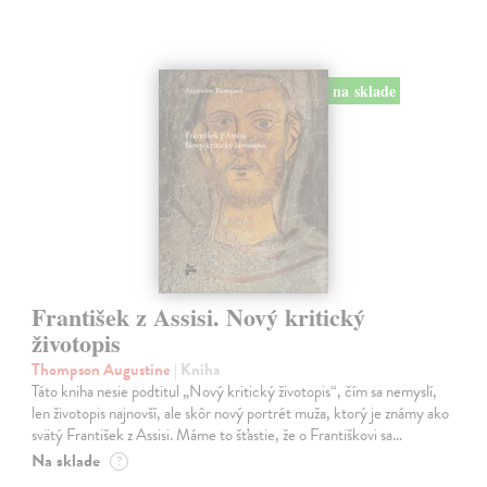
na sklade
František z Assisi. Nový kritický
životopis
Thompson Augustine
| Kniha
Táto kniha nesie podtitul „Nový kritický životopis“, čím sa nemyslí,
len životopis najnovší, ale skôr nový portrét muža, ktorý je známy ako
svätý František z Assisi. Máme to šťastie, že o Františkovi sa…
Na sklade
?