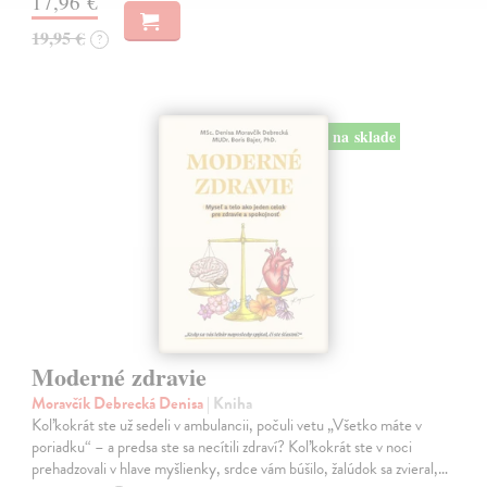
17,96 €
19,95 €
?
na sklade
Moderné zdravie
Moravčík Debrecká Denisa
| Kniha
Koľkokrát ste už sedeli v ambulancii, počuli vetu „Všetko máte v
poriadku“ – a predsa ste sa necítili zdraví? Koľkokrát ste v noci
prehadzovali v hlave myšlienky, srdce vám búšilo, žalúdok sa zvieral,…