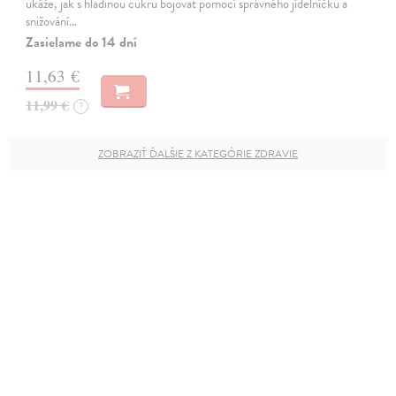
ukáže, jak s hladinou cukru bojovat pomocí správného jídelníčku a
snižování…
Zasielame do 14 dní
11,63 €
11,99 €
?
ZOBRAZIŤ ĎALŠIE Z KATEGÓRIE ZDRAVIE