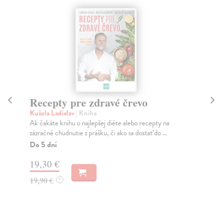
Recepty pre zdravé črevo
Ak
Kužela Ladislav
| Kniha
Ok
Ak čakáte knihu o najlepšej diéte alebo recepty na
Kni
zázračné chudnutie z prášku, či ako sa dostať do ...
od 
Do 5 dní
Do
19,30 €
17
19,90 €
17
?