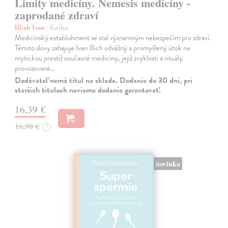
Limity medicíny. Nemesis medicíny -
zaprodané zdraví
Illich Ivan
| Kniha
Medicínský establishment se stal významným nebezpečím pro zdraví.
Těmito slovy zahajuje Ivan Illich odvážný a promyšlený útok na
mytickou prestiž současné medicíny, jejíž zvyklosti a rituály
provozované…
Dodávateľ nemá titul na sklade. Dodanie do 30 dní, pri
starších tituloch nevieme dodanie garantovať.
16,39 €
16,90 €
?
novinka