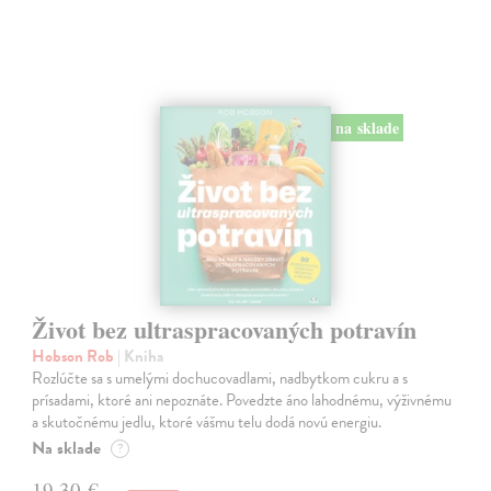
na sklade
Život bez ultraspracovaných potravín
Hobson Rob
| Kniha
Rozlúčte sa s umelými dochucovadlami, nadbytkom cukru a s
prísadami, ktoré ani nepoznáte. Povedzte áno lahodnému, výživnému
a skutočnému jedlu, ktoré vášmu telu dodá novú energiu.
Na sklade
?
19,30 €