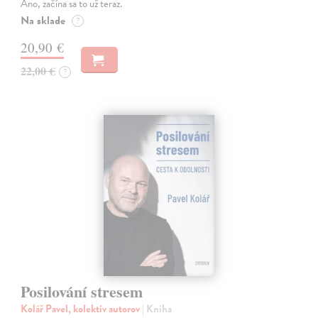
Áno, začína sa to už teraz.
Na sklade
?
20,90 €
22,00 €
?
Posilování stresem
Kolář Pavel, kolektív autorov
| Kniha