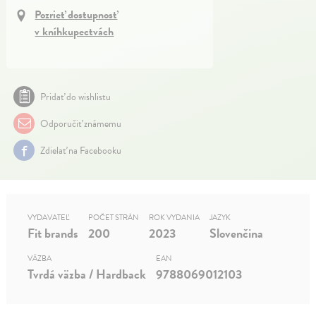
Pozrieť dostupnosť
v kníhkupectvách
Pridať do wishlistu
Odporučiť známemu
Zdielať na Facebooku
VYDAVATEĽ
POČET STRÁN
ROK VYDANIA
JAZYK
Fit brands
200
2023
Slovenčina
VÄZBA
EAN
Tvrdá väzba / Hardback
9788069012103