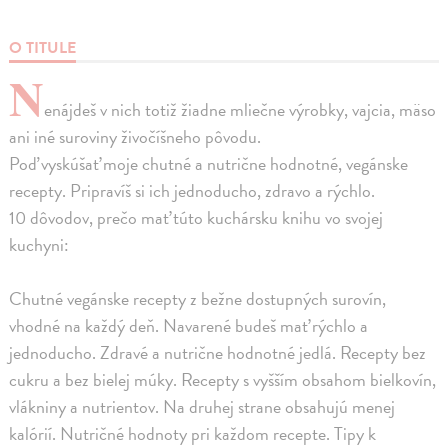
O TITULE
N
enájdeš v nich totiž žiadne mliečne výrobky, vajcia, mäso
ani iné suroviny živočíšneho pôvodu.
Poď vyskúšať moje chutné a nutrične hodnotné, vegánske
recepty. Pripravíš si ich jednoducho, zdravo a rýchlo.
10 dôvodov, prečo mať túto kuchársku knihu vo svojej
kuchyni:
Chutné vegánske recepty z bežne dostupných surovín,
vhodné na každý deň. Navarené budeš mať rýchlo a
jednoducho. Zdravé a nutrične hodnotné jedlá. Recepty bez
cukru a bez bielej múky. Recepty s vyšším obsahom bielkovín,
vlákniny a nutrientov. Na druhej strane obsahujú menej
kalórií. Nutričné hodnoty pri každom recepte. Tipy k