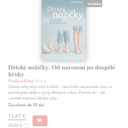
novinka
Dětské nožičky. Od narození po dospělé
kroky
Prošková Edita
| Kniha
Zdravé nohy od prvních krůčků – tato kniha vás provede vším, co
potřebujete vědět o vývoji dětských nohou. Dozvíte se: - Jak
rozumět anatomii dětské nohy.
Zasielame do 10 dní
11,67 €
12,55 €
?