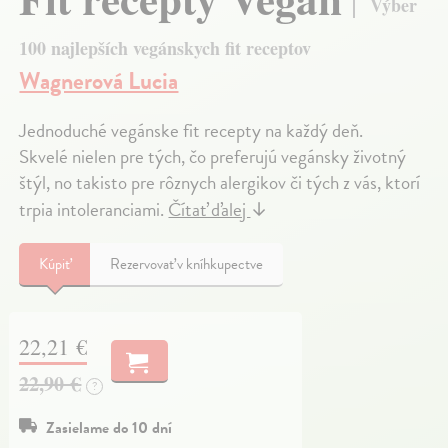
Výber
100 najlepších vegánskych fit receptov
Wagnerová Lucia
Jednoduché vegánske fit recepty na každý deň.
Skvelé nielen pre tých, čo preferujú vegánsky životný
štýl, no takisto pre rôznych alergikov či tých z vás, ktorí
trpia intoleranciami.
Čítať ďalej
↓
Kúpiť
Rezervovať v kníhkupectve
22,21 €
22,90 €
?
Zasielame do 10 dní