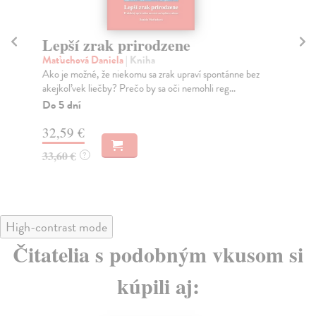
Lepší zrak prirodzene
Zd
Maťuchová Daniela
| Kniha
Ko
Ako je možné, že niekomu sa zrak upraví spontánne bez
Zdr
akejkoľvek liečby? Prečo by sa oči nemohli reg...
dlh
Do 5 dní
Do
32,59 €
22
33,60 €
22
?
High-contrast mode
Čitatelia s podobným vkusom si
kúpili aj: