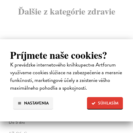
Ďalšie z kategórie zdravie
Príjmete naše cookies?
novinka
K prevádzke internetového kníhkupectva Artforum
využívame cookies slúžiace na zabezpečenie a meranie
funkčnosti, marketingové účely a zaistenie vášho
maximálneho pohodlia a spokojnosti.
Kód zad
NASTAVENIA
SÚHLASÍM
Novotný Michal
| Kniha
Co dělat, když vás bolí záda? Cvičit?
Do 5 dní