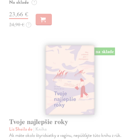
Na sklade
?
23,66 €
24,90 €
?
na sklade
Tvoje najlepšie roky
Liz Sheila de
| Kniha
Ak máte okolo štyridsiatky a vagínu, nepúšťajte túto knihu z rúk.