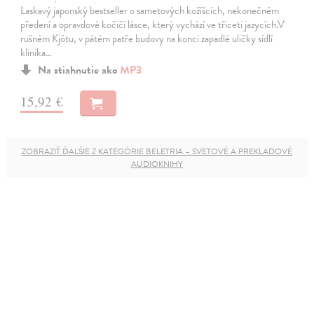
Laskavý japonský bestseller o sametových kožíšcích, nekonečném
předení a opravdové kočičí lásce, který vychází ve třiceti jazycích.V
rušném Kjótu, v pátém patře budovy na konci zapadlé uličky sídlí
klinika…
Na stiahnutie ako
MP3
15,92 €
ZOBRAZIŤ ĎALŠIE Z KATEGÓRIE BELETRIA – SVETOVÉ A PREKLADOVÉ
AUDIOKNIHY