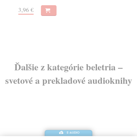
3,96 €
11
Ďalšie z kategórie beletria –
svetové a prekladové audioknihy
E-AUDIO