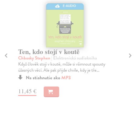
E-AUDIO
Ten, kdo stojí v koutě
Č
(
Chbosky Stephen
| Elektronická audiokniha
Když člověk stojí v koutě, může si všimnout spousty
Ru
úžasných věcí. Ale pak přijde chvíle, kdy je tře...
Kni
oso
Na stiahnutie ako
MP3
Za
11,45 €
15
16