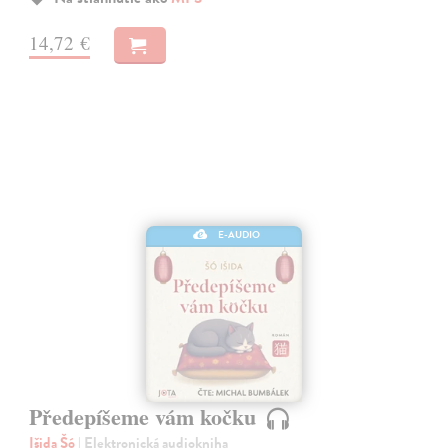
14,72 €
E-AUDIO
Předepíšeme vám kočku
Išida Šó
| Elektronická audiokniha