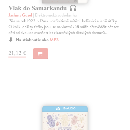
Vlak do Samarkandu
Jachina Guzel
| Elektronická audiokniha
Píše se rok 1923, v Rusku definitivně zvítězili bolševici a lepší zítřky.
O kolik lepší ty zítřky jsou, se na vlastní kůži může přesvědčit pět set
dětí od dvou do dvanácti let z kazaňských dětských domovů…
Na stiahnutie ako
MP3
21,12 €
E-AUDIO