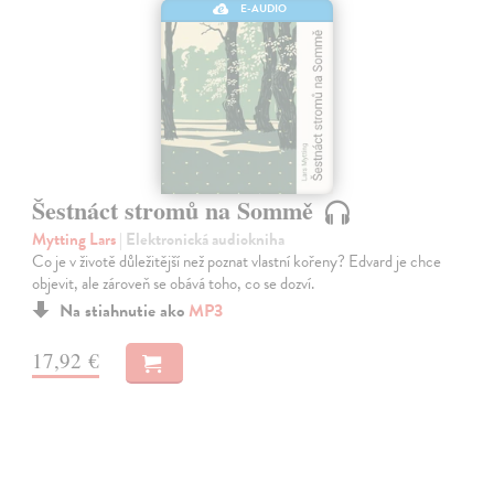
E-AUDIO
Šestnáct stromů na Sommě
Mytting Lars
| Elektronická audiokniha
Co je v životě důležitější než poznat vlastní kořeny? Edvard je chce
objevit, ale zároveň se obává toho, co se dozví.
Na stiahnutie ako
MP3
17,92 €