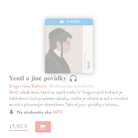
E-AUDIO
Yentl a jiné povídky
Singer Isaac Bashevis
| Elektronická audiokniha
Yentl, mladá žena, která se vzpírá tradici.V Singerových knihách je
každodenní život propleten zázraky, realita je utkaná ze snů a minulost
se mísí s přítomným okamžikem. Takové jsou i povídky z tohoto…
Na stiahnutie ako
MP3
15,92 €