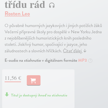
třídu rád
Rosten Leo
O půvabně humorných jazykových i jiných potížích žáků
Večerní přípravné školy pro dospělé v New Yorku Jedna
z nejoblíbenějších humoristických knih posledního
století. Jiskřivý humor, spočívající v jazyce, jeho
záludnostech a slovních hříčkách.
Čítať ďalej
↓
E-audio na stiahnutie v digitálnom formáte
MP3
?
11,56 €
Titul je dostupný ihneď na stiahnutie