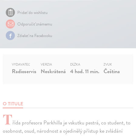
Pridať do wishlistu
Odporučiť známemu
Zdielať na Facebooku
VYDAVATEĽ
VERZIA
DĹŽKA
ZVUK
Radioservis
Neskrátená
4 hod. 11 min.
Čeština
O TITULE
T
řída profesora Parkhilla je vskutku pestrá, co student, to
osobnost, osud, národnost a ojedinělý přístup ke zvládání