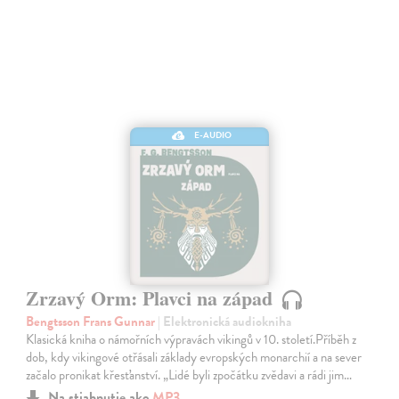
E-AUDIO
Zrzavý Orm: Plavci na západ
Bengtsson Frans Gunnar
| Elektronická audiokniha
Klasická kniha o námořních výpravách vikingů v 10. století.Příběh z
dob, kdy vikingové otřásali základy evropských monarchií a na sever
začalo pronikat křesťanství. „Lidé byli zpočátku zvědavi a rádi jim…
Na stiahnutie ako
MP3