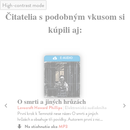
High-contrast mode
Čitatelia s podobným vkusom si
kúpili aj:
E-AUDIO
O smrti a jiných hrůzách
Te
Lovecraft Howard Phillips
| Elektronická audiokniha
Ch
První krok k Temnotě nese název O smrti a jiných
Kdy
hrůzách a obsahuje tři povídky. Autorem první z nic...
úža
Na stiahnutie ako
MP3