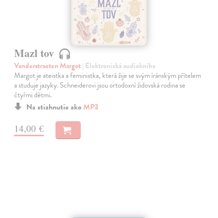
Mazl tov
Vanderstraeten Margot
| Elektronická audiokniha
Margot je ateistka a feministka, která žije se svým íránským přítelem
a studuje jazyky. Schneiderovi jsou ortodoxní židovská rodina se
čtyřmi dětmi.
Na stiahnutie ako
MP3
14,00 €