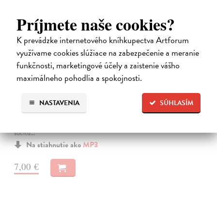
Príjmete naše cookies?
K prevádzke internetového kníhkupectva Artforum
využívame cookies slúžiace na zabezpečenie a meranie
funkčnosti, marketingové účely a zaistenie vášho
maximálneho pohodlia a spokojnosti.
Premena
Franz Kafka
| Elektronická audiokniha
NASTAVENIA
SÚHLASÍM
Notoricky známa poviedka Franza Kafku z roku 1915, v ktorej sa
obchodný cestujúci Gregor Samsa jedného rána prebudí v posteli ako
„odporný hmyz“.Je to príbeh premeny bez zľutovania či prílišného
súcitu…
Na stiahnutie ako
MP3
7,00 €