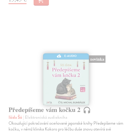
E-AUDIO
novinka
Předepíšeme vám kočku 2
Išida Šó
| Elektronická audiokniha
Okouzlující pokračování oceňované japonské knihy Předepíšeme vám
kočku, v němž klinika Kokoro pro léčbu duše znovu otevírá své