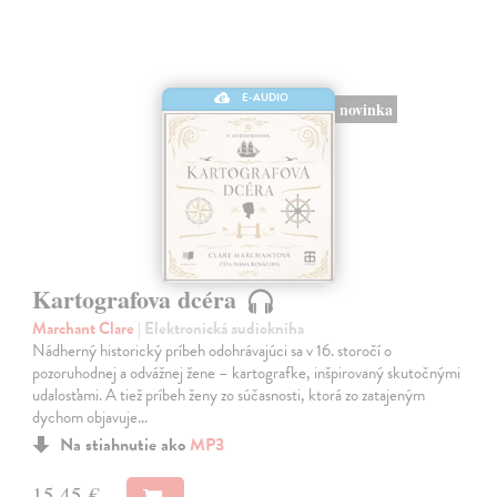
E-AUDIO
novinka
Kartografova dcéra
Marchant Clare
| Elektronická audiokniha
Nádherný historický príbeh odohrávajúci sa v 16. storočí o
pozoruhodnej a odvážnej žene – kartografke, inšpirovaný skutočnými
udalosťami. A tiež príbeh ženy zo súčasnosti, ktorá zo zatajeným
dychom objavuje…
Na stiahnutie ako
MP3
15,45 €