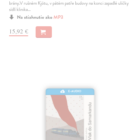
brány.V rušném Kjótu, v pátém patře budovy na konci zapadlé uličky
sídlí klinika…
Na stiahnutie ako
MP3
15,92 €
E-AUDIO