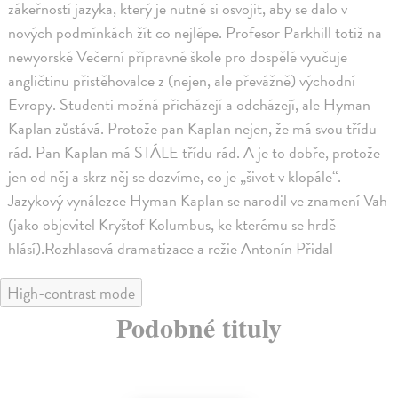
zákeřností jazyka, který je nutné si osvojit, aby se dalo v
nových podmínkách žít co nejlépe. Profesor Parkhill totiž na
newyorské Večerní přípravné škole pro dospělé vyučuje
angličtinu přistěhovalce z (nejen, ale převážně) východní
Evropy. Studenti možná přicházejí a odcházejí, ale Hyman
Kaplan zůstává. Protože pan Kaplan nejen, že má svou třídu
rád. Pan Kaplan má STÁLE třídu rád. A je to dobře, protože
jen od něj a skrz něj se dozvíme, co je „šivot v klopále“.
Jazykový vynálezce Hyman Kaplan se narodil ve znamení Vah
(jako objevitel Kryštof Kolumbus, ke kterému se hrdě
hlásí).Rozhlasová dramatizace a režie Antonín Přidal
High-contrast mode
Podobné tituly