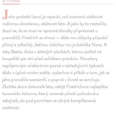
O TITULE
J
eho poslední šancí je reparát, což znamená obětovat
rodinnou dovolenou, obětovat léto. A jako by to nestačilo,
dozví se, že se musí na opravné zkoušky připravovat u
prarodičů. Friedrich se zhrozí — děda mu vždycky připadal
přísný a odtažitý. Jedinou útěchou mu je babička Nana. A
taky Beate, dívka v zelených plavkách, kterou potkal na
koupališti pár dní před začátkem prázdnin. Navzdory
nepříjemným očekáváním pozná v následujících týdnech
dědu v úplně novém světle, vyslechne si příběh o tom, jak se
jeho prarodiče seznámili, a poprvé v životě se zamiluje.
Zkrátka skoro dokonalé léto, nebýt Friedrichova nejlepšího
kamaráda Johanna, který navenek působí pohodově a
sebejistě, ale pod povrchem se ukrývá komplikovaná
osobnost.