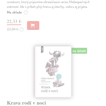
románom, ktorý pripomína ultrasúčasnú verziu Nebezpečných
známostí. Ide o príbeh plný hnevu aj útechy, vzdoru aj prijatia.
Na sklade
?
22,33 €
23,50 €
?
na sklade
Krava rodí v noci