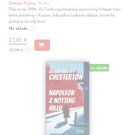
Statovci Pajtim
| Kniha
Píše sa rok 1996. Vo Fínsku vychovávaný osemročný chlapec trávi
letné prázdniny v Kosove, kde zažíva čudesné udalosti, ktoré ho
poznačia na celý život.
Na sklade
?
17,01 €
18,90 €
?
na sklade