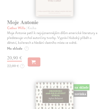
Moje Antonie
Cather Willa
| Kniha
Moje Antonie patří k nejvýznamnějším dílům americké literatury a
představuje vrchol autorčiny tvorby. Vypráví hluboký příběh o
dětství, kořenech a hledání vlastního místa ve světě.
Na sklade
?
20,90 €
22,00 €
?
na sklade
novinka