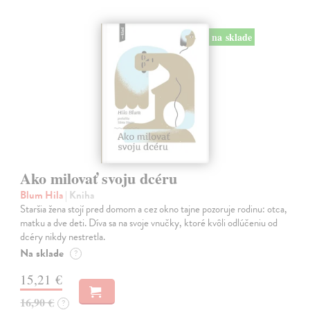
na sklade
Ako milovať svoju dcéru
Blum Hila
| Kniha
Staršia žena stojí pred domom a cez okno tajne pozoruje rodinu: otca,
matku a dve deti. Díva sa na svoje vnučky, ktoré kvôli odlúčeniu od
dcéry nikdy nestretla.
Na sklade
?
15,21 €
16,90 €
?