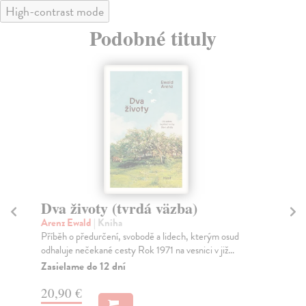
High-contrast mode
Podobné tituly
Dva životy (tvrdá väzba)
S
Arenz Ewald
| Kniha
Ar
Příběh o předurčení, svobodě a lidech, kterým osud
Rom
odhaluje nečekané cesty Rok 1971 na vesnici v již...
živo
Zasielame do 12 dní
Za
20,90 €
18