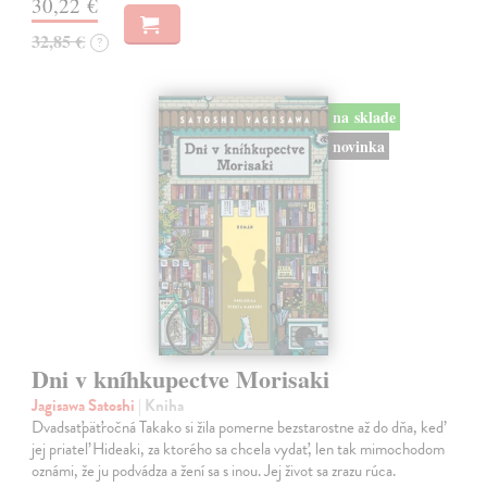
30,22 €
32,85 €
?
na sklade
novinka
Dni v kníhkupectve Morisaki
Jagisawa Satoshi
| Kniha
Dvadsaťpäťročná Takako si žila pomerne bezstarostne až do dňa, keď
jej priateľ Hideaki, za ktorého sa chcela vydať, len tak mimochodom
oznámi, že ju podvádza a žení sa s inou. Jej život sa zrazu rúca.