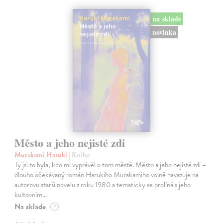
na sklade
novinka
Město a jeho nejisté zdi
Murakami Haruki
| Kniha
Ty jsi to byla, kdo mi vyprávěl o tom městě. Město a jeho nejisté zdi –
dlouho očekávaný román Harukiho Murakamiho volně navazuje na
autorovu starší novelu z roku 1980 a tematicky se prolíná s jeho
kultovním…
Na sklade
?