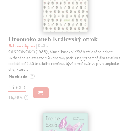
Oroonoko aneb Královský otrok
Behnová Aphra
| Kniha
OROONOKO (1688), bizarní barokní příběh afrického prince
uvrženého do otroctví v Surinamu, patří k nejvýznamnějším textům z
období počátků britského románu, bývá označován za první anglické
dílo, které…
Na sklade
?
15,68 €
16,50 €
?