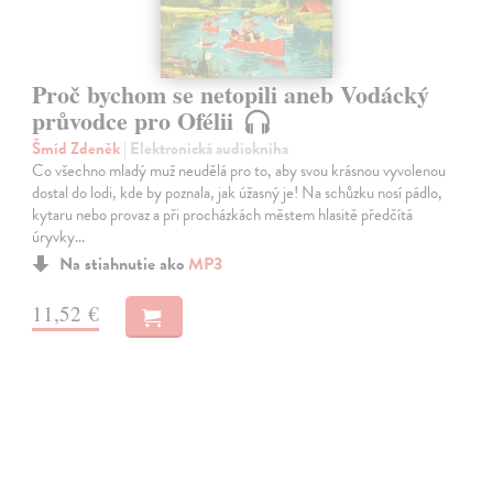
Proč bychom se netopili aneb Vodácký
průvodce pro Ofélii
Šmíd Zdeněk
| Elektronická audiokniha
Co všechno mladý muž neudělá pro to, aby svou krásnou vyvolenou
dostal do lodi, kde by poznala, jak úžasný je! Na schůzku nosí pádlo,
kytaru nebo provaz a při procházkách městem hlasitě předčítá
úryvky…
Na stiahnutie ako
MP3
11,52 €