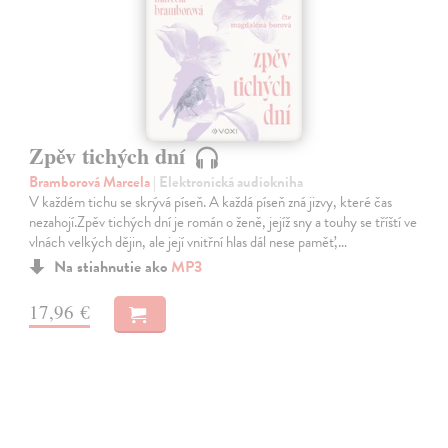
Zpěv tichých dní
Bramborová Marcela
| Elektronická audiokniha
V každém tichu se skrývá píseň. A každá píseň zná jizvy, které čas
nezahojí.Zpěv tichých dní je román o ženě, jejíž sny a touhy se tříští ve
vlnách velkých dějin, ale její vnitřní hlas dál nese paměť,…
Na stiahnutie ako
MP3
17,96 €