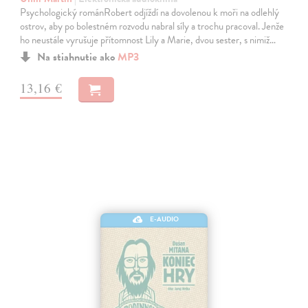
Psychologický románRobert odjíždí na dovolenou k moři na odlehlý
ostrov, aby po bolestném rozvodu nabral síly a trochu pracoval. Jenže
ho neustále vyrušuje přítomnost Lily a Marie, dvou sester, s nimiž…
Na stiahnutie ako
MP3
13,16 €
E-AUDIO