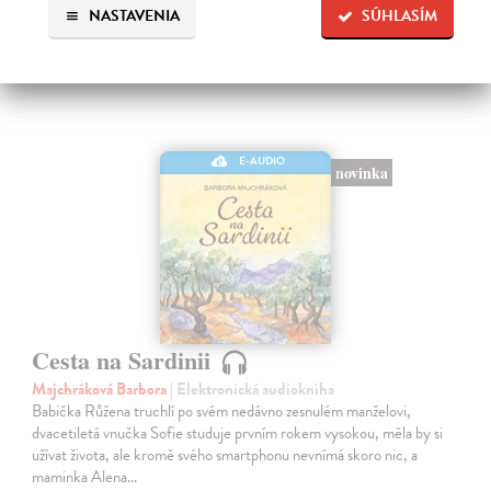
NASTAVENIA
SÚHLASÍM
E-AUDIO
novinka
Cesta na Sardinii
Majchráková Barbora
| Elektronická audiokniha
Babička Růžena truchlí po svém nedávno zesnulém manželovi,
dvacetiletá vnučka Sofie studuje prvním rokem vysokou, měla by si
užívat života, ale kromě svého smartphonu nevnímá skoro nic, a
maminka Alena…