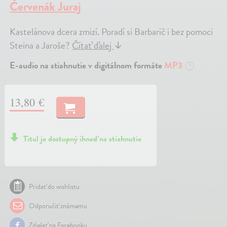
Červenák Juraj
Kastelánova dcera zmizí. Poradí si Barbarič i bez pomoci
Steina a Jaroše?
Čítať ďalej
↓
E-audio na stiahnutie v digitálnom formáte
MP3
?
13,80 €
Titul je dostupný ihneď na stiahnutie
Pridať do wishlistu
Odporučiť známemu
Zdielať na Facebooku