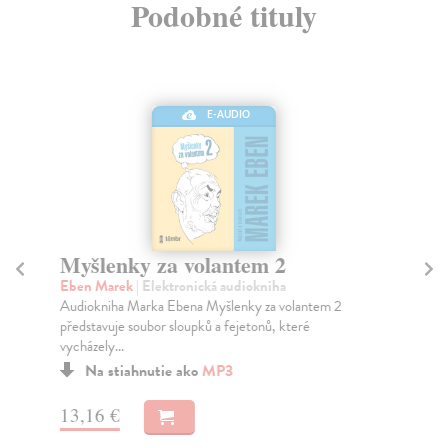
Podobné tituly
E-AUDIO
Myšlenky za volantem 2
K
Eben Marek
| Elektronická audiokniha
Ča
Audiokniha Marka Ebena Myšlenky za volantem 2
„Je
představuje soubor sloupků a fejetonů, které
a o
vycházely...
Na stiahnutie ako
MP3
13
13,16 €