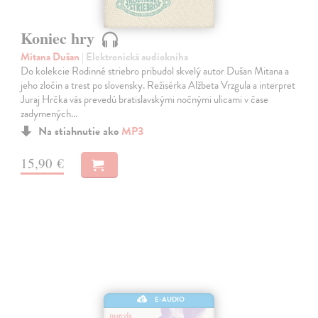
Koniec hry
Mitana Dušan
| Elektronická audiokniha
Do kolekcie Rodinné striebro pribudol skvelý autor Dušan Mitana a
jeho zločin a trest po slovensky. Režisérka Alžbeta Vrzgula a interpret
Juraj Hrčka vás prevedú bratislavskými nočnými ulicami v čase
zadymených…
Na stiahnutie ako
MP3
15,90 €
E-AUDIO