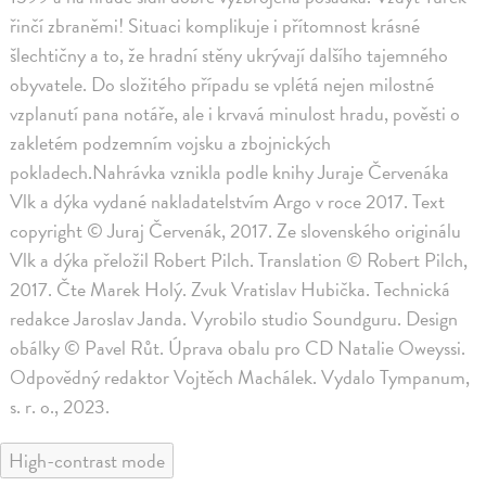
řinčí zbraněmi! Situaci komplikuje i přítomnost krásné
šlechtičny a to, že hradní stěny ukrývají dalšího tajemného
obyvatele. Do složitého případu se vplétá nejen milostné
vzplanutí pana notáře, ale i krvavá minulost hradu, pověsti o
zakletém podzemním vojsku a zbojnických
pokladech.Nahrávka vznikla podle knihy Juraje Červenáka
Vlk a dýka vydané nakladatelstvím Argo v roce 2017. Text
copyright © Juraj Červenák, 2017. Ze slovenského originálu
Vlk a dýka přeložil Robert Pilch. Translation © Robert Pilch,
2017. Čte Marek Holý. Zvuk Vratislav Hubička. Technická
redakce Jaroslav Janda. Vyrobilo studio Soundguru. Design
obálky © Pavel Růt. Úprava obalu pro CD Natalie Oweyssi.
Odpovědný redaktor Vojtěch Machálek. Vydalo Tympanum,
s. r. o., 2023.
High-contrast mode