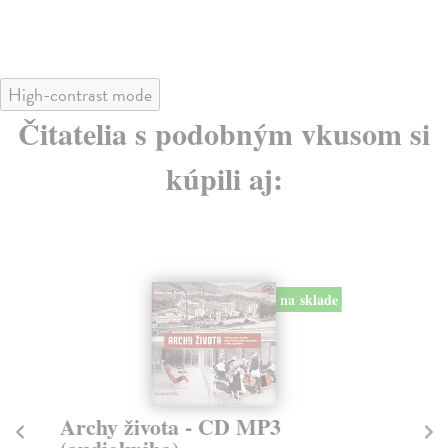
High-contrast mode
Čitatelia s podobným vkusom si
kúpili aj:
na sklade
Archy života - CD MP3
M