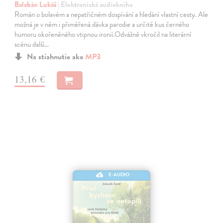
Balabán Lukáš
| Elektronická audiokniha
Román o bolavém a nepatřičném dospívání a hledání vlastní cesty. Ale
možná je v něm i přiměřená dávka parodie a určitě kus černého
humoru okořeněného vtipnou ironií.Odvážně vkročil na literární
scénu další…
Na stiahnutie ako
MP3
13,16 €
E-AUDIO