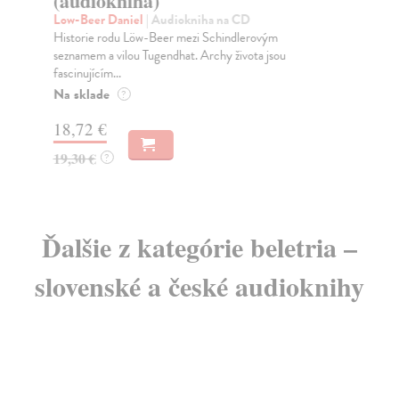
(audiokniha)
Eb
Aud
Low-Beer Daniel
| Audiokniha na CD
pře
Historie rodu Löw-Beer mezi Schindlerovým
vyc
seznamem a vilou Tugendhat. Archy života jsou
fascinujícím...
Na sklade
?
13
18,72 €
19,30 €
?
Ďalšie z kategórie beletria –
slovenské a české audioknihy