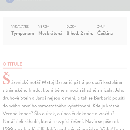
VYDAVATEĽ
VERZIA
DĹŽKA
ZVUK
Tympanum
Neskrátená
8 hod. 2 min.
Čeština
O TITULE
Š
tiavnický notář Matej Barbarič pátrá po dceři kastelána
sitnianského hradu, která během noci záhadně zmizela. Jeho
druhové Stein a Jaroš nejsou k mání, a tak se Barbarič pouští
do svého prvního samostatného vyšetřování. Kde je krásné
Veroně konec? Šlo o útěk, o únos či dokonce o vraždu?
Notář čelí záhadě, která se vzpírá řešení. Navíc se píše rok
1599 a na hradě sídlí dobře vyzbrojená posádka. Vždyť Turek