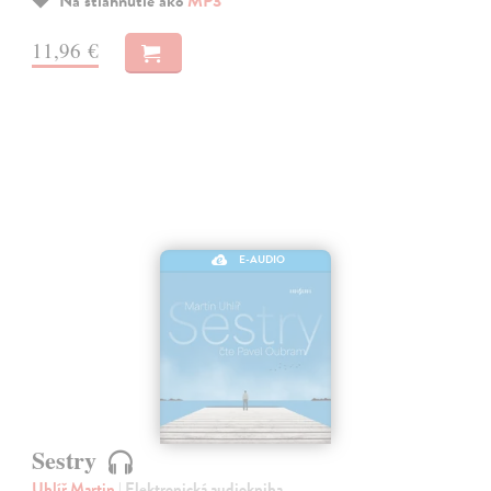
Na stiahnutie ako
MP3
11,96 €
E-AUDIO
Sestry
Uhlíř Martin
| Elektronická audiokniha