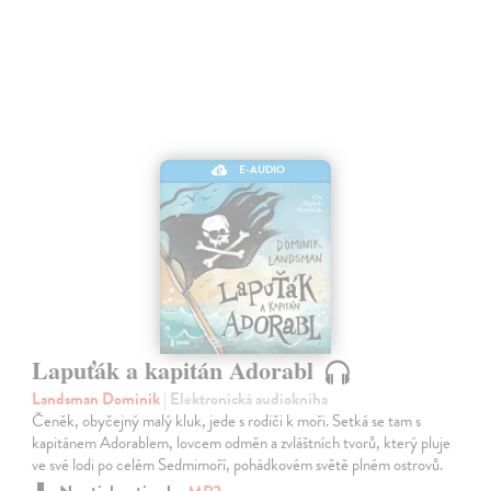
E-AUDIO
Lapuťák a kapitán Adorabl
Landsman Dominik
| Elektronická audiokniha
Čeněk, obyčejný malý kluk, jede s rodiči k moři. Setká se tam s
kapitánem Adorablem, lovcem odměn a zvláštních tvorů, který pluje
ve své lodi po celém Sedmimoří, pohádkovém světě plném ostrovů.