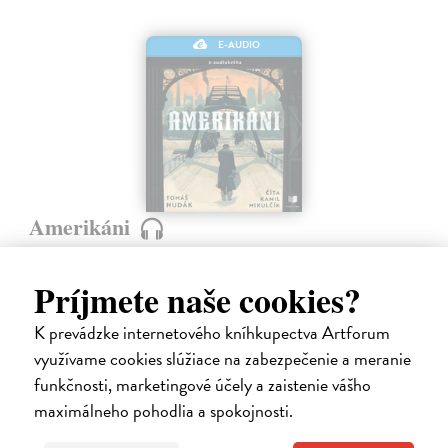
E-AUDIO
Amerikáni
Hudák Tomáš
| Elektronická audiokniha
Niektoré príbehy nám pripomenú, aké drahé môže byť slovo „nový
Príjmete naše cookies?
začiatok“ o ktorý sa v našej najväčšej vysťahovaleckej vlne na prelome
19. a 20. storočia pokúsilo približne 600 000 ľudí. Príbehy
K prevádzke internetového kníhkupectva Artforum
vysťahovalectva,…
využívame cookies slúžiace na zabezpečenie a meranie
Na stiahnutie ako
MP3
funkčnosti, marketingové účely a zaistenie vášho
15,95 €
maximálneho pohodlia a spokojnosti.