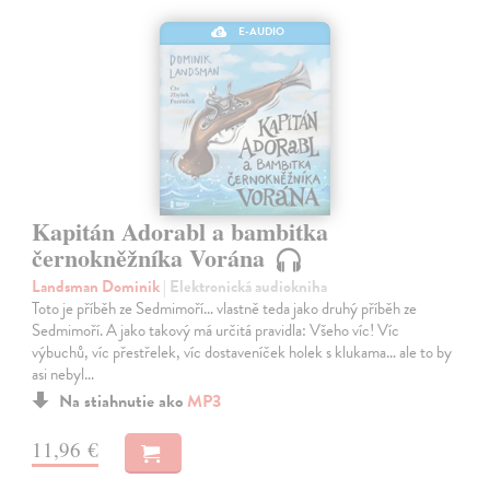
E-AUDIO
Kapitán Adorabl a bambitka
černokněžníka Vorána
Landsman Dominik
| Elektronická audiokniha
Toto je příběh ze Sedmimoří… vlastně teda jako druhý příběh ze
Sedmimoří. A jako takový má určitá pravidla: Všeho víc! Víc
výbuchů, víc přestřelek, víc dostaveníček holek s klukama… ale to by
asi nebyl…
Na stiahnutie ako
MP3
11,96 €