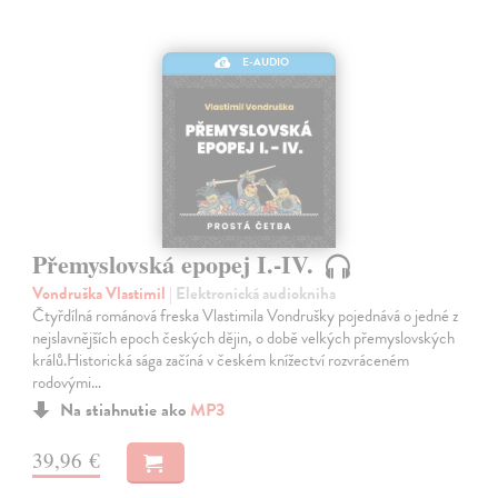
E-AUDIO
Přemyslovská epopej I.-IV.
Vondruška Vlastimil
| Elektronická audiokniha
Čtyřdílná románová freska Vlastimila Vondrušky pojednává o jedné z
nejslavnějších epoch českých dějin, o době velkých přemyslovských
králů.Historická sága začíná v českém knížectví rozvráceném
rodovými…
Na stiahnutie ako
MP3
39,96 €