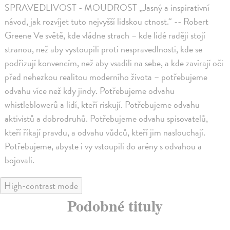
SPRAVEDLIVOST - MOUDROST „Jasný a inspirativní
návod, jak rozvíjet tuto nejvyšší lidskou ctnost.“ -- Robert
Greene Ve světě, kde vládne strach – kde lidé raději stojí
stranou, než aby vystoupili proti nespravedlnosti, kde se
podřizují konvencím, než aby vsadili na sebe, a kde zavírají oči
před nehezkou realitou moderního života – potřebujeme
odvahu více než kdy jindy. Potřebujeme odvahu
whistleblowerů a lidí, kteří riskují. Potřebujeme odvahu
aktivistů a dobrodruhů. Potřebujeme odvahu spisovatelů,
kteří říkají pravdu, a odvahu vůdců, kteří jim naslouchají.
Potřebujeme, abyste i vy vstoupili do arény s odvahou a
bojovali.
High-contrast mode
Podobné tituly