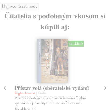
High-contrast mode
Čitatelia s podobným vkusom si
kúpili aj:
na sklade
Přístav volá (sběratelské vydání)
K
Foglar Jaroslav
| Kniha
Vor
V rámci sběratelské edice románů Jaroslava Foglara
Kni
vychází další jedinečný titul – román Přístav vol...
se 
Na sklade
Za
?