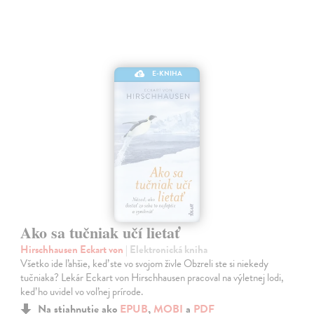
E-KNIHA
Ako sa tučniak učí lietať
Hirschhausen Eckart von
| Elektronická kniha
Všetko ide ľahšie, keď ste vo svojom živle Obzreli ste si niekedy
tučniaka? Lekár Eckart von Hirschhausen pracoval na výletnej lodi,
keď ho uvidel vo voľnej prírode.
Na stiahnutie ako
EPUB
,
MOBI
a
PDF