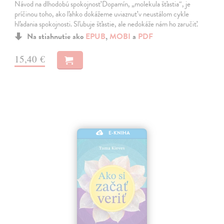
Návod na dlhodobú spokojnosť Dopamín, „molekula šťastia“, je
príčinou toho, ako ľahko dokážeme uviaznuť v neustálom cykle
hľadania spokojnosti. Sľubuje šťastie, ale nedokáže nám ho zaručiť.
Na stiahnutie ako
EPUB
,
MOBI
a
PDF
15,40 €
E-KNIHA