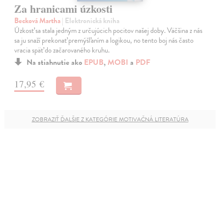
Za hranicami úzkosti
Becková Martha
| Elektronická kniha
Úzkosť sa stala jedným z určujúcich pocitov našej doby. Väčšina z nás
sa ju snaží prekonať premýšľaním a logikou, no tento boj nás často
vracia späť do začarovaného kruhu.
Na stiahnutie ako
EPUB
,
MOBI
a
PDF
17,95 €
ZOBRAZIŤ ĎALŠIE Z KATEGÓRIE MOTIVAČNÁ LITERATÚRA