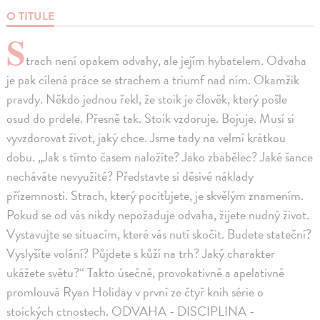
O TITULE
S
trach není opakem odvahy, ale jejím hybatelem. Odvaha
je pak cílená práce se strachem a triumf nad ním. Okamžik
pravdy. Někdo jednou řekl, že stoik je člověk, který pošle
osud do prdele. Přesně tak. Stoik vzdoruje. Bojuje. Musí si
vyvzdorovat život, jaký chce. Jsme tady na velmi krátkou
dobu. „Jak s tímto časem naložíte? Jako zbabělec? Jaké šance
necháváte nevyužité? Představte si děsivé náklady
přízemnosti. Strach, který pociťujete, je skvělým znamením.
Pokud se od vás nikdy nepožaduje odvaha, žijete nudný život.
Vystavujte se situacím, které vás nutí skočit. Budete stateční?
Vyslyšíte volání? Půjdete s kůží na trh? Jaký charakter
ukážete světu?“ Takto úsečně, provokativně a apelativně
promlouvá Ryan Holiday v první ze čtyř knih série o
stoických ctnostech. ODVAHA - DISCIPLINA -