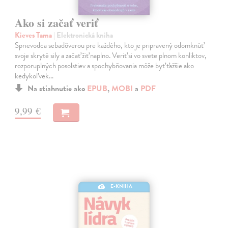
Ako si začať veriť
Kieves Tama
| Elektronická kniha
Sprievodca sebadôverou pre každého, kto je pripravený odomknúť
svoje skryté sily a začať žiť naplno. Veriť si vo svete plnom konliktov,
rozporuplných posolstiev a spochybňovania môže byť ťažšie ako
kedykoľvek…
Na stiahnutie ako
EPUB
,
MOBI
a
PDF
9,99 €
E-KNIHA