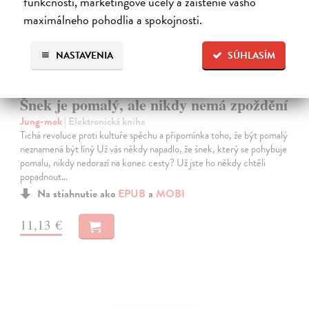
funkčnosti, marketingové účely a zaistenie vášho
maximálneho pohodlia a spokojnosti.
NASTAVENIA
SÚHLASÍM
Šnek je pomalý, ale nikdy nemá zpoždění
Jung-mok
| Elektronická kniha
Tichá revoluce proti kultuře spěchu a připomínka toho, že být pomalý
neznamená být líný Už vás někdy napadlo, že šnek, který se pohybuje
pomalu, nikdy nedorazí na konec cesty? Už jste ho někdy chtěli
popadnout…
Na stiahnutie ako
EPUB
a
MOBI
11,13 €