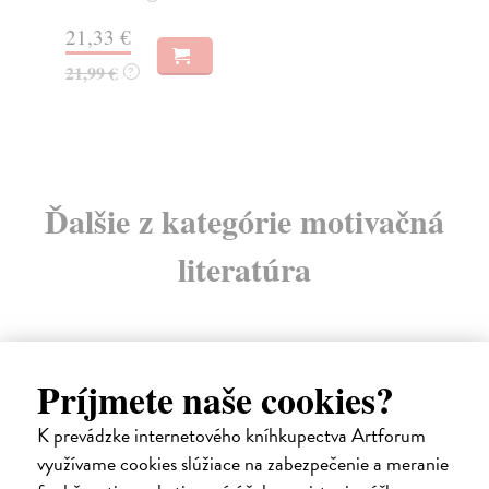
21,33 €
12
21,99 €
12
?
Ďalšie z kategórie motivačná
literatúra
Príjmete naše cookies?
E-KNIHA
K prevádzke internetového kníhkupectva Artforum
využívame cookies slúžiace na zabezpečenie a meranie