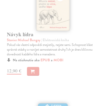
Návyk lídra
Stanier Michael Bungay
| Elektronická kniha
Pokud vás vlastní odpovědi znejistily, nejste sami. Schopnost klást
správné otázky a rozvíjet samostatnost druhy?ch je dnes klíčovou
dovedností každého lídra a manažera.
Na stiahnutie ako
EPUB
a
MOBI
12,90 €
E-KNIHA