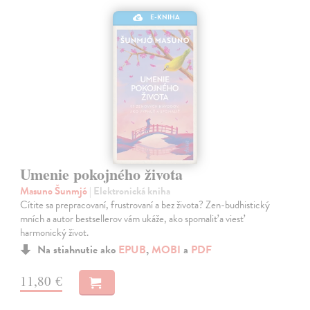
E-KNIHA
Umenie pokojného života
Masuno Šunmjó
| Elektronická kniha
Cítite sa prepracovaní, frustrovaní a bez života? Zen-budhistický
mních a autor bestsellerov vám ukáže, ako spomaliť a viesť
harmonický život.
Na stiahnutie ako
EPUB
,
MOBI
a
PDF
11,80 €