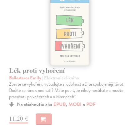
Lék proti vyhoření
Ballesteros Emily
| Elektronická kniha
Zbavte se vyhoření, vybudujte si odolnost a žijte spokojenější život
Budíte se ráno s nechutí? Máte pocit, že nikdy nestíháte a musíte
pracovat i po večerech a o víkendech?
Na stiahnutie ako
EPUB
,
MOBI
a
PDF
11,20 €