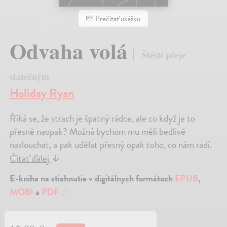
Prečítať ukážku
Odvaha volá
Štěstí přeje
statečným
Holiday Ryan
Říká se, že strach je špatný rádce, ale co když je to
přesně naopak? Možná bychom mu měli bedlivě
naslouchat, a pak udělat přesný opak toho, co nám radí.
Čítať ďalej
↓
E-kniha na stiahnutie v digitálnych formátoch
EPUB
,
MOBI
a
PDF
?