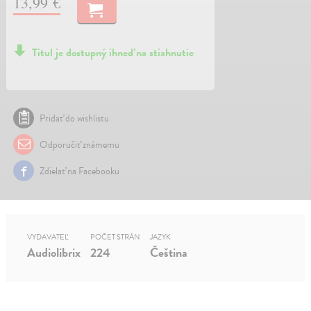
13,99 €
Titul je dostupný ihneď na stiahnutie
Pridať do wishlistu
Odporučiť známemu
Zdielať na Facebooku
VYDAVATEĽ
POČET STRÁN
JAZYK
Audiolibrix
224
Čeština