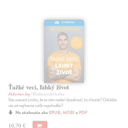
E-KNIHA
Ťažké veci, ľahký život
Alderton Jay
| Elektronická kniha
Ste unavení z toho, že sa vám nedarí dosiahnuť, čo chcete? Odrádza
vás od naplnenia cieľa nepohodlie?
Na stiahnutie ako
EPUB
,
MOBI
a
PDF
10,70 €