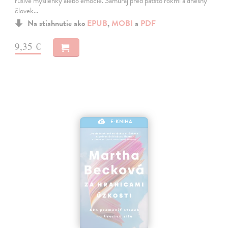
rušivé myšlienky alebo emócie. Samuraj pred päťsto rokmi a dnešný
človek…
Na stiahnutie ako
EPUB
,
MOBI
a
PDF
9,35 €
E-KNIHA