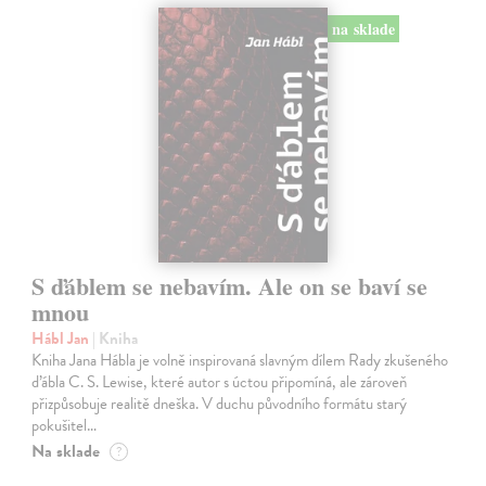
na sklade
S ďáblem se nebavím. Ale on se baví se
mnou
Hábl Jan
| Kniha
Kniha Jana Hábla je volně inspirovaná slavným dílem Rady zkušeného
ďábla C. S. Lewise, které autor s úctou připomíná, ale zároveň
přizpůsobuje realitě dneška. V duchu původního formátu starý
pokušitel…
Na sklade
?