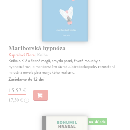
Mariborská hypnóza
Kaprálová Dora
| Kniha
Kniha o bílé a černé magii, smyslu psaní, životě mouchy a
hypnotizérovi, o mariborském zázraku. Stroboskopicky rozostřená
milostná novela plná magického realismu.
Zasielame do 12 dní
15,57 €
17,30 €
?
na sklade