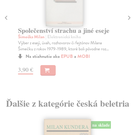
D
Ná
Společenství strachu a jiné eseje
Dům
Šimečka Milan
| Elektronická kniha
pra
Výber z esejí, úvah, rozhovorov či fejtónov Milana
Za
Šimečku z rokov 1979-1989, ktoré boli pôvodne roz...
9,
Na stiahnutie ako
EPUB
a
MOBI
10
3,90 €
Ďalšie z kategórie česká beletria
na sklade