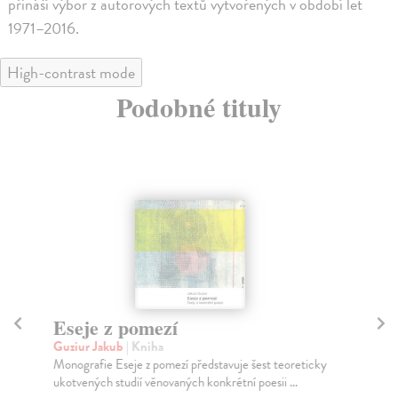
přináší výbor z autorových textů vytvořených v období let
1971–2016.
High-contrast mode
Podobné tituly
Eseje z pomezí
St
Guziur Jakub
| Kniha
Čer
Monografie Eseje z pomezí představuje šest teoreticky
Kni
ukotvených studií věnovaných konkrétní poesii ...
tex