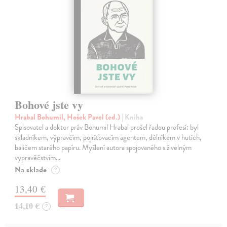
Bohové jste vy
Hrabal Bohumil, Hošek Pavel (ed.)
| Kniha
Spisovatel a doktor práv Bohumil Hrabal prošel řadou profesí: byl
skladníkem, výpravčím, pojišťovacím agentem, dělníkem v hutích,
baličem starého papíru. Myšlení autora spojovaného s živelným
vypravěčstvím…
Na sklade
?
13,40 €
14,10 €
?