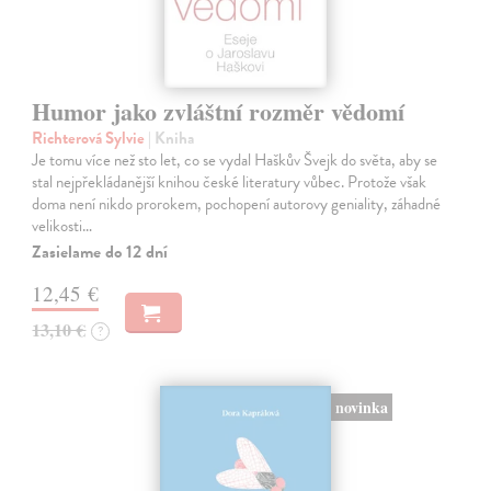
Humor jako zvláštní rozměr vědomí
Richterová Sylvie
| Kniha
Je tomu více než sto let, co se vydal Haškův Švejk do světa, aby se
stal nejpřekládanější knihou české literatury vůbec. Protože však
doma není nikdo prorokem, pochopení autorovy geniality, záhadné
velikosti…
Zasielame do 12 dní
12,45 €
13,10 €
?
novinka