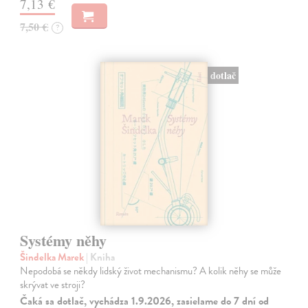
7,13 €
7,50 €
?
dotlač
Systémy něhy
Šindelka Marek
| Kniha
Nepodobá se někdy lidský život mechanismu? A kolik něhy se může
skrývat ve stroji?
Čaká sa dotlač, vychádza 1.9.2026, zasielame do 7 dní od