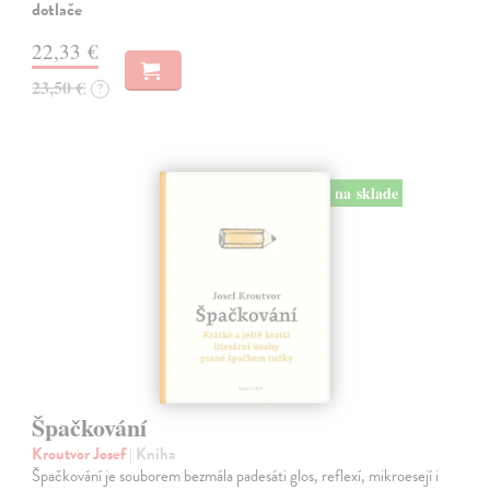
dotlače
22,33 €
23,50 €
?
na sklade
Špačkování
Kroutvor Josef
| Kniha
Špačkování je souborem bezmála padesáti glos, reflexí, mikroesejí i