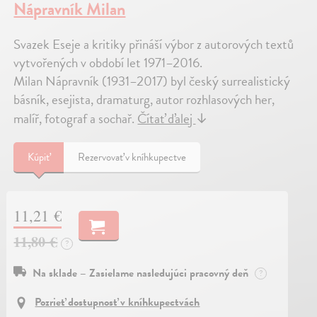
Nápravník Milan
Svazek Eseje a kritiky přináší výbor z autorových textů
vytvořených v období let 1971–2016.
Milan Nápravník (1931–2017) byl český surrealistický
básník, esejista, dramaturg, autor rozhlasových her,
malíř, fotograf a sochař.
Čítať ďalej
↓
Kúpiť
Rezervovať v kníhkupectve
11,21 €
11,80 €
?
Na sklade – Zasielame nasledujúci pracovný deň
?
Pozrieť dostupnosť v kníhkupectvách