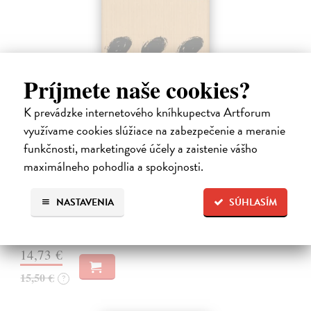
Príjmete naše cookies?
K prevádzke internetového kníhkupectva Artforum
využívame cookies slúžiace na zabezpečenie a meranie
Pomalost
funkčnosti, marketingové účely a zaistenie vášho
Kundera Milan
| Kniha
maximálneho pohodlia a spokojnosti.
Pomalost, chronologicky první ze čtyř románů Milana Kundery
napsaných francouzsky, vychází v českém překladu Anny
Kareninové. Vydávání Kunderových románů v českém jazyce se
NASTAVENIA
SÚHLASÍM
uzavírá.
Na sklade
?
14,73 €
15,50 €
?