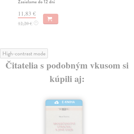
Zasielame do 12 dní
Za
11,83 €
19
12,20 €
20
?
High-contrast mode
Čitatelia s podobným vkusom si
kúpili aj:
E-KNIHA