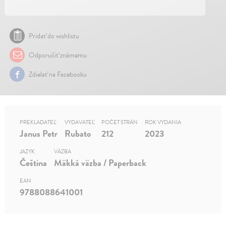
Pridať do wishlistu
Odporučiť známemu
Zdielať na Facebooku
PREKLADATEĽ
VYDAVATEĽ
POČET STRÁN
ROK VYDANIA
Janus Petr
Rubato
212
2023
JAZYK
VÄZBA
Čeština
Mäkká väzba / Paperback
EAN
9788088641001