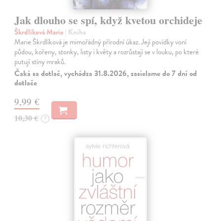
Jak dlouho se spí, když kvetou orchideje
Škrdlíková Marie
| Kniha
Marie Škrdlíková je mimořádný přírodní úkaz. Její povídky voní
půdou, kořeny, stonky, listy i květy a rozrůstají se v louku, po které
putují stíny mraků.
Čaká sa dotlač, vychádza 31.8.2026, zasielame do 7 dní od
dotlače
9,99 €
10,30 €
?