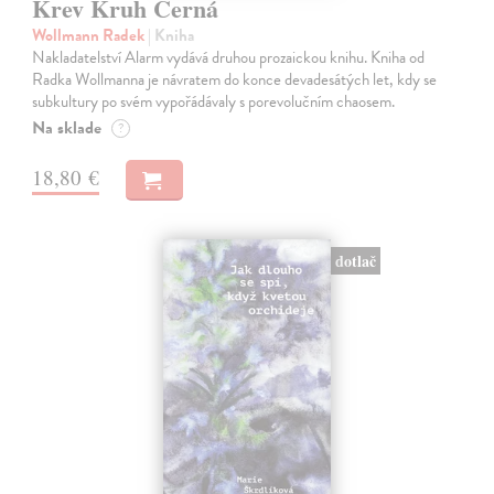
Krev Kruh Černá
Wollmann Radek
| Kniha
Nakladatelství Alarm vydává druhou prozaickou knihu. Kniha od
Radka Wollmanna je návratem do konce devadesátých let, kdy se
subkultury po svém vypořádávaly s porevolučním chaosem.
Na sklade
?
18,80 €
dotlač