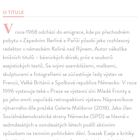
O TITULE
V
roce 1968 odchází do emigrace, kde po přechodném
pobytu v Západním Berlíně a Paříži působí jako rozhlasový
redaktor v německém Kolíně nad Rýnem. Autor několika
knižních titulů – básnických sbírek, próz a souborů
esejistických textů. Se svými asamblážemi, malbami,
skulpturami a fotografiemi se zúčastňuje řady výstav ve
Francii, Velké Británii a Spolkové republice Německo. V roce
1996 vystavuje také v Praze ve výstavní síni Mladé Fronty a
po jeho smrti uspořádá retrospektivní výstavu Nápravníkova
výtvarného díla pražská Galerie Maldoror (2018). Jako člen
Sociálnědemokratické strany Německa (SPD) se hlavně v
sedmdesátých a osmdesátých létech podílí aktivním
způsobem na tamním politickém dění. Svazek Eseje a kritiky