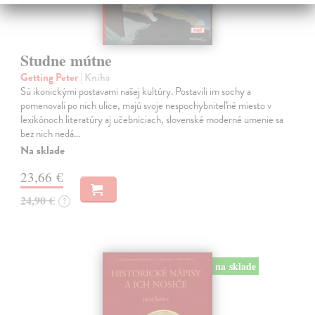
Studne mútne
Getting Peter
| Kniha
Sú ikonickými postavami našej kultúry. Postavili im sochy a
pomenovali po nich ulice, majú svoje nespochybniteľné miesto v
lexikónoch literatúry aj učebniciach, slovenské moderné umenie sa
bez nich nedá…
Na sklade
23,66 €
24,90 €
?
na sklade