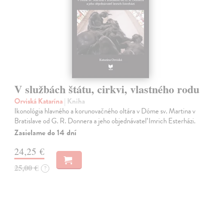
V službách štátu, cirkvi, vlastného rodu
Orviská Katarína
| Kniha
Ikonológia hlavného a korunovačného oltára v Dóme sv. Martina v
Bratislave od G. R. Donnera a jeho objednávateľ Imrich Esterházi.
Zasielame do 14 dní
24,25 €
25,00 €
?