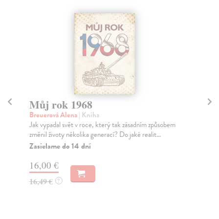
Můj rok 1968
M
Breuerová Alena
| Kniha
Fre
Jak vypadal svět v roce, který tak zásadním způsobem
Vít
změnil životy několika generací? Do jaké realit...
195
Zasielame do 14 dní
Za
16,00 €
16
16,49 €
16
?