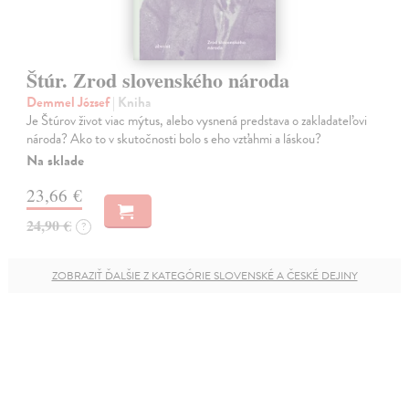
Štúr. Zrod slovenského národa
Demmel József
| Kniha
Je Štúrov život viac mýtus, alebo vysnená predstava o zakladateľovi
národa? Ako to v skutočnosti bolo s eho vzťahmi a láskou?
Na sklade
23,66 €
24,90 €
?
ZOBRAZIŤ ĎALŠIE Z KATEGÓRIE SLOVENSKÉ A ČESKÉ DEJINY