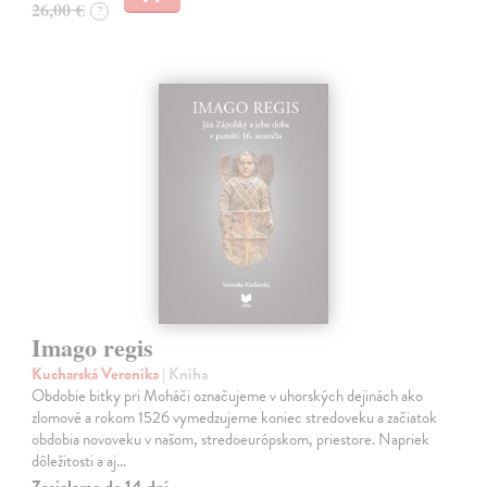
26,00 €
?
Imago regis
Kucharská Veronika
| Kniha
Obdobie bitky pri Moháči označujeme v uhorských dejinách ako
zlomové a rokom 1526 vymedzujeme koniec stredoveku a začiatok
obdobia novoveku v našom, stredoeurópskom, priestore. Napriek
dôležitosti a aj…