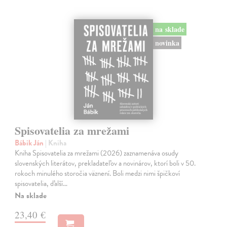
na sklade
novinka
Spisovatelia za mrežami
Bábik Ján
| Kniha
Kniha Spisovatelia za mrežami (2026) zaznamenáva osudy
slovenských literátov, prekladateľov a novinárov, ktorí boli v 50.
rokoch minulého storočia väznení. Boli medzi nimi špičkoví
spisovatelia, ďalší…
Na sklade
23,40 €