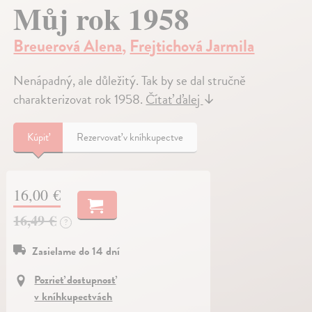
Můj rok 1958
Breuerová Alena
,
Frejtichová Jarmila
Nenápadný, ale důležitý. Tak by se dal stručně
charakterizovat rok 1958.
Čítať ďalej
↓
Kúpiť
Rezervovať v kníhkupectve
16,00 €
16,49 €
?
Zasielame do 14 dní
Pozrieť dostupnosť
v kníhkupectvách