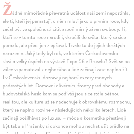
Ž
ádná mimořádně převratná událost naši zemi nepostihla,
ale ti, kteří jej pamatují, o něm mluví jako o prvním roce, kdy
začal být ve společnosti cítit aspoň mírný závan svobody. Ti,
kteří se v tomto roce narodili, vkročili do světa, který se sice
pomalu, ale přeci jen zlepšoval. Trvalo to do jejich desátých
narozenin. Jaký tedy byl rok, ve kterém Československo
slavilo velký úspěch na výstavě Expo 58 v Bruselu? Svět se po
válce vzpamatoval z nejhoršího a lidé začínají zase naplno žít.
I v Československu doznívají nejhorší excesy ranných
padesátých let. Domovní důvěrníci, fronty před obchody a
budovatelská hesla kam se podíváš jsou sice stále běžnou
realitou, ale kultura už se nadechuje k obrovskému rozmachu,
který se naplno rozvine v následujících několika letech. Lidé
začínají pošilhávat po luxusu – móda a kosmetika přestávají
být tabu a Pražanky si dokonce mohou nechat ušít prádlo na
míru. Prodej fotografií spoře oděné Giny Lollobrigidy či