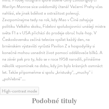
Marilyn Monroe sice uvědomělý čtenář Večerní Prahy včas
nahlásí, ale jinak bdělost a ostražitost polevují.
Zavzpomínejme tedy na rok, kdy Mao v Číně zahajuje
politiku Velkého skoku, Fidelovi spolubojovníci unášejí mistra
světa F1 a v USA přichází do prodeje obruč hula-hop. V
Československu začíná televize vysílat každý den, na
brněnském výstavišti vyrůstá Pavilon Z a hospodyňky si
konečně mohou usnadnit život pomocí oddělovače bílků. A
na závěr pak pro ty, kdo se v roce 1958 narodili, přinášíme
několik vzpomínek na dobu, kdy jim bylo krásných osmnáct
let. Takže připomeňme si spolu „kristusky“, „muchy“ i
„pohřebné“….
High-contrast mode
Podobné tituly