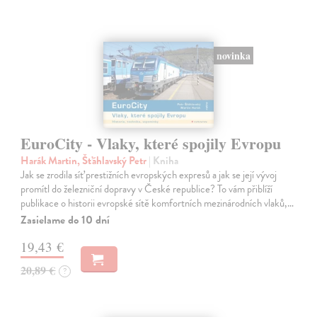
novinka
EuroCity - Vlaky, které spojily Evropu
Harák Martin, Šťáhlavský Petr
| Kniha
Jak se zrodila síť prestižních evropských expresů a jak se její vývoj
promítl do železniční dopravy v České republice? To vám přiblíží
publikace o historii evropské sítě komfortních mezinárodních vlaků,…
Zasielame do 10 dní
19,43 €
20,89 €
?