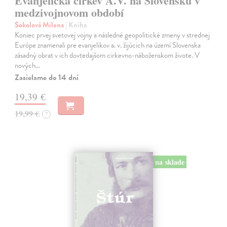
Evanjelická cirkev A.V. na Slovensku v
medzivojnovom období
Sokolová Milena
| Kniha
Koniec prvej svetovej vojny a následné geopolitické zmeny v strednej
Európe znamenali pre evanjelikov a. v. žijúcich na území Slovenska
zásadný obrat v ich dovtedajšom cirkevno-náboženskom živote. V
nových…
Zasielame do 14 dní
19,39 €
19,99 €
?
na sklade