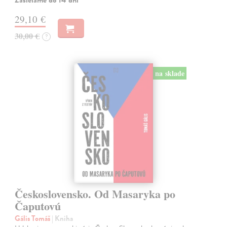
Zasielame do 14 dní
29,10 €
30,00 €
?
na sklade
Československo. Od Masaryka po
Čaputovú
Gális Tomáš
| Kniha