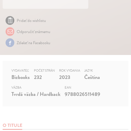
Pridať do wishlistu
Odporučiť známemu
Zdielať na Facebooku
VYDAVATEĽ
POČET STRÁN
ROK VYDANIA
JAZYK
Bizbooks
232
2023
Čeština
VÄZBA
EAN
Tvrdá väzba / Hardback
9788026511489
O TITULE