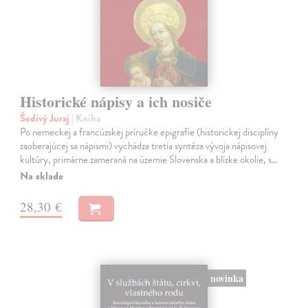
Historické nápisy a ich nosiče
Šedivý Juraj
| Kniha
Po nemeckej a francúzskej príručke epigrafie (historickej disciplíny
zaoberajúcej sa nápismi) vychádza tretia syntéza vývoja nápisovej
kultúry, primárne zameraná na územie Slovenska a blízke okolie, s…
Na sklade
28,30 €
novinka