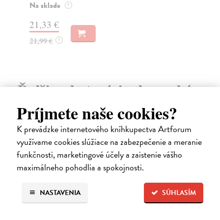
10,47 €
14
10,79 €
14
?
Ďalšie z kategórie slovenské a
české dejiny
Príjmete naše cookies?
K prevádzke internetového kníhkupectva Artforum
využívame cookies slúžiace na zabezpečenie a meranie
na sklade
funkčnosti, marketingové účely a zaistenie vášho
maximálneho pohodlia a spokojnosti.
NASTAVENIA
SÚHLASÍM