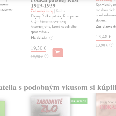
1919-1939
 území
Spomienky na 
a autorov
mekkou nielen
Žadanský Juraj
| Kniha
i českosloven
Dejiny Podkarpatskej Rusi patria
sloven...
k tým témam slovenskej
Zasielame d
historiografie, ktoré neboli dlho
spracováva...
13,48 €
Na sklade
?
13,90 €
?
19,30 €
19,90 €
?
atelia s podobným vkusom si kúpili
na sklade