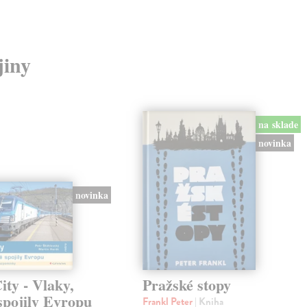
jiny
na sklade
novinka
novinka
ty - Vlaky,
Pražské stopy
spojily Evropu
Frankl Peter
| Kniha