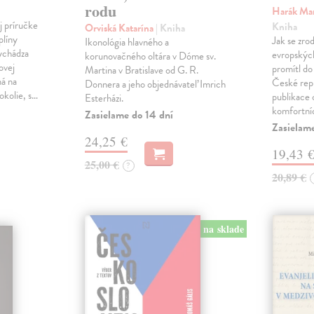
rodu
Harák Mar
j príručke
Kniha
Orviská Katarína
| Kniha
plíny
Jak se zrod
Ikonológia hlavného a
vychádza
evropských 
korunovačného oltára v Dóme sv.
ovej
promítl do
Martina v Bratislave od G. R.
ná na
České repu
Donnera a jeho objednávateľ Imrich
okolie, s…
publikace o
Esterházi.
komfortní
Zasielame do 14 dní
Zasielam
24,25 €
19,43 
25,00 €
?
20,89 €
na sklade