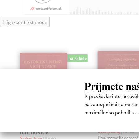
High-contrast mode
klade
na sklade
Príjmete na
K prevádzke internetové
na zabezpečenie a merani
maximálneho pohodlia a 
Historické nápisy a
Latinská epig
ich nosiče
Šedivý Juraj
| Kniha
Prvá metodika odborné
Šedivý Juraj
| Kniha