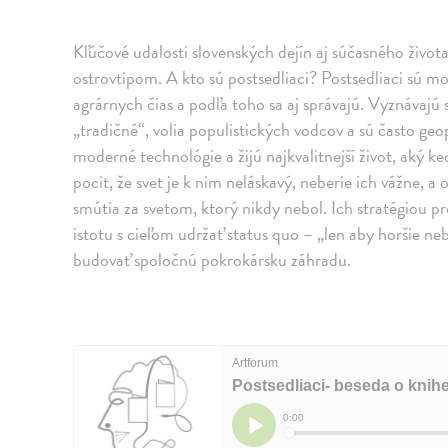
Kľúčové udalosti slovenských dejín aj súčasného živo
ostrovtipom. A kto sú postsedliaci? Postsedliaci sú mo
agrárnych čias a podľa toho sa aj správajú. Vyznávajú 
„tradičné“, volia populistických vodcov a sú často geo
moderné technológie a žijú najkvalitnejší život, aký ke
pocit, že svet je k nim neláskavý, neberie ich vážne,
smútia za svetom, ktorý nikdy nebol. Ich stratégiou p
istotu s cieľom udržať status quo – „len aby horšie ne
budovať spoločnú pokrokársku záhradu.