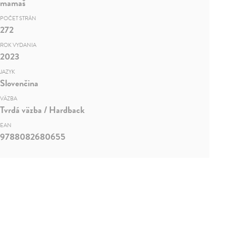
mamaš
POČET STRÁN
272
ROK VYDANIA
2023
JAZYK
Slovenčina
VÄZBA
Tvrdá väzba / Hardback
EAN
9788082680655