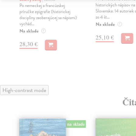
historických nápisov na
Po nemeckej a francúzskej
Slovenska. 14 autoriek 
príručke epigrafie (historickej
zo 4 št...
disciplíny zaoberajúcej sa nápismi)
vychád...
Na sklade
?
Na sklade
?
25,10 €
28,30 €
High-contrast mode
Čit
na sklade
klade