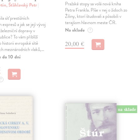
Pražské stopy sa volá nová kniha
tin, Šťáhlavský Petr
|
Petra Frankla. Píše v nej o židoch zo
Žiliny, ktorí študovali a pôsobili v
ila síť prestižních
terajšom hlavnom meste ČR.
expresů a jak se její vývoj
Na sklade
 železniční dopravy v
?
blice? To vám přiblíží
20,00 €
 historii evropské sítě
ch mezinárodních vlaků,…
e do 10 dní
€
?
na sklade