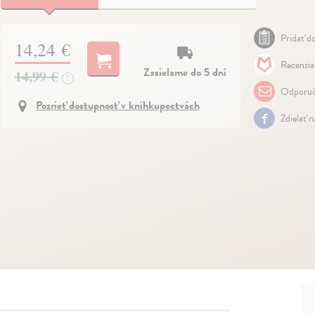
Pridať do
14,24 €
Recenzia
Zasielame do 5 dní
14,99 €
?
Odporuč
Pozrieť dostupnosť v kníhkupectvách
Zdielať 