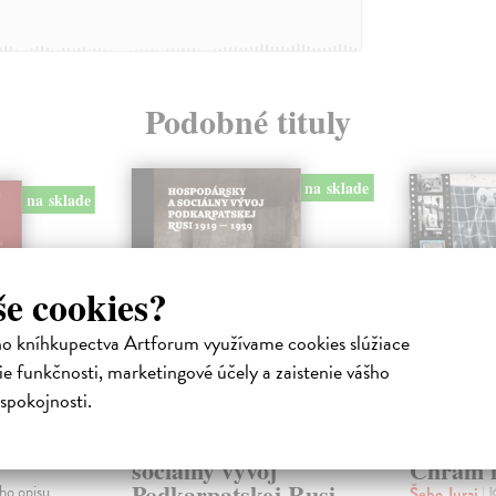
Podobné tituly
na sklade
na sklade
še cookies?
ho kníhkupectva Artforum využívame cookies slúžiace
e funkčnosti, marketingové účely a zaistenie vášho
spokojnosti.
rafia
Hospodársky a
Tehelné 
sociálny vývoj
Chrám f
Podkarpatskej Rusi
ho opisu
Šebo Juraj
| 