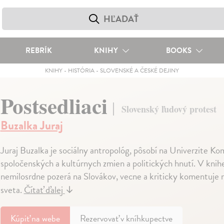
REBRÍK
KNIHY
BOOKS
KNIHY
-
HISTÓRIA
-
SLOVENSKÉ A ČESKÉ DEJINY
Postsedliaci
Slovenský ľudový protest
Buzalka Juraj
Juraj Buzalka je sociálny antropológ, pôsobí na Univerzite K
spoločenských a kultúrnych zmien a politických hnutí. V knihe
nemilosrdne pozerá na Slovákov, vecne a kriticky komentuje na
sveta.
Čítať ďalej
↓
Kúpiť
na webe
Rezervovať v kníhkupectve