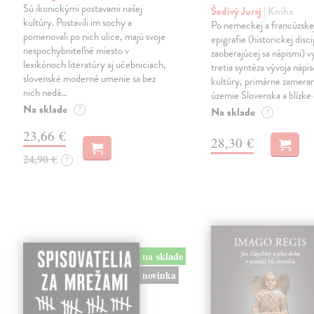
Sú ikonickými postavami našej
Šedivý Juraj
| Kniha
kultúry. Postavili im sochy a
Po nemeckej a francúzske
pomenovali po nich ulice, majú svoje
epigrafie (historickej disci
nespochybniteľné miesto v
zaoberajúcej sa nápismi) 
lexikónoch literatúry aj učebniciach,
tretia syntéza vývoja nápis
slovenské moderné umenie sa bez
kultúry, primárne zamera
nich nedá…
územie Slovenska a blízke 
Na sklade
?
Na sklade
?
23,66 €
28,30 €
24,90 €
?
na sklade
novinka