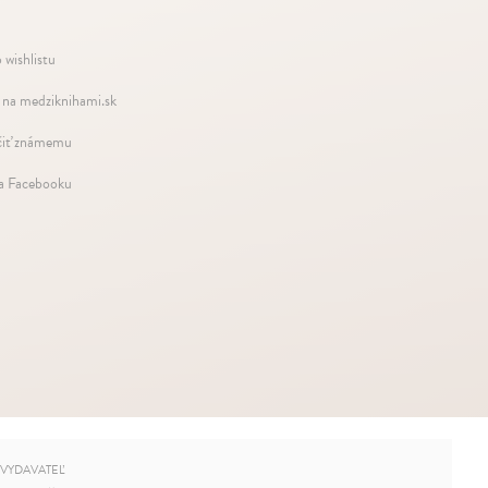
 wishlistu
 na medziknihami.sk
iť známemu
na Facebooku
VYDAVATEĽ