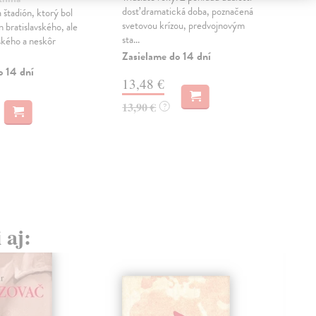
dosť dramatická doba, poznačená
štadión, ktorý bol
Pub
svetovou krízou, predvojnovým
 bratislavského, ale
pod
sta...
ského a neskôr
poz
Slov
Zasielame do 14 dní
o 14 dní
Do 
13,48 €
13
13,90 €
?
14,
 aj: