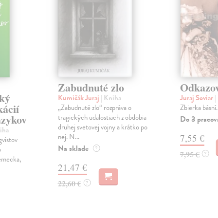
Zabudnuté zlo
Odkazo
cký
Kumičák Juraj
| Kniha
Juraj Soviar
|
kácií
„Zabudnuté zlo“ rozpráva o
Zbierka básní.
azykov
tragických udalostiach z obdobia
Do 3 pracov
druhej svetovej vojny a krátko po
iha
nej. N...
7,55 €
gvistov
Na sklade
o
?
7,95 €
?
Nemecka,
21,47 €
22,60 €
?