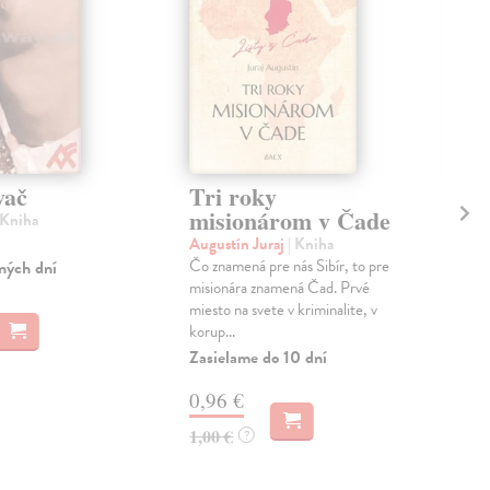
vač
Tri roky
M
misionárom v Čade
 Kniha
Sza
Nie
Augustín Juraj
| Kniha
inak
Čo znamená pre nás Sibír, to pre
ných dní
desa
misionára znamená Čad. Prvé
patr.
miesto na svete v kriminalite, v
korup...
Na 
Zasielame do 10 dní
17
0,96 €
17,
1,00 €
?