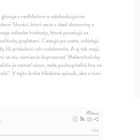
ta glosuje s nadhľadom a oslobodzujúcim
derní Slováci, ktorí veria v ideál domoviny z
svoje vidiecke hodnoty, ktoré považujú za
politicky popletení. Cestujú po svete, ovládajú
dy žili príslušníci ich rodokmeňa. A aj tak majú
 a oni sa mu nemienia doprosovať. Melancholicky
režitia je nemať názor, teda pochopiteľná hra na
bolo“. V tejto knihe hľadáme spôsob, ako s nimi