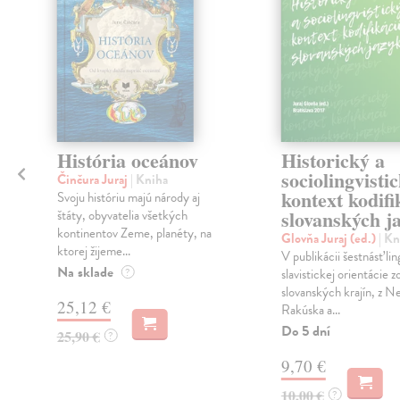
História oceánov
Historický a
sociolingvisti
Činčura Juraj
| Kniha
kontext kodifi
Svoju históriu majú národy aj
slovanských j
štáty, obyvatelia všetkých
kontinentov Zeme, planéty, na
Glovňa Juraj (ed.)
| Kn
ktorej žijeme...
j
V publikácii šestnásť lin
Na sklade
?
slavistickej orientácie z
slovanských krajín, z 
25,12 €
Rakúska a...
Do 5 dní
25,90 €
?
9,70 €
10,00 €
?