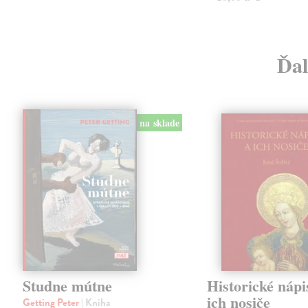
Ďal
na sklade
Studne mútne
Historické nápi
ich nosiče
Getting Peter
| Kniha