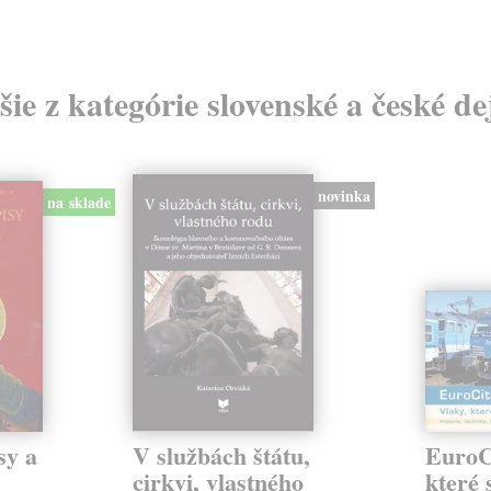
šie z kategórie slovenské a české de
novinka
na sklade
sy a
V službách štátu,
EuroCi
cirkvi, vlastného
které 