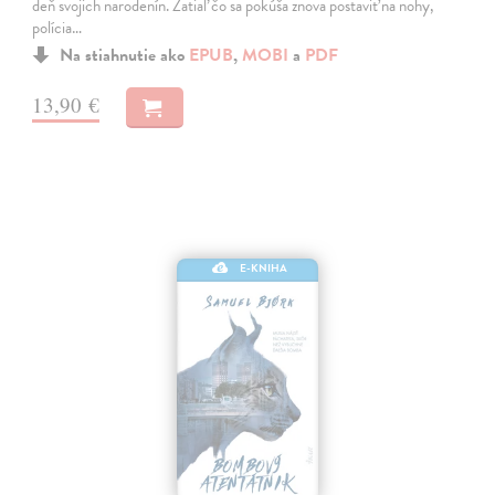
deň svojich narodenín. Zatiaľ čo sa pokúša znova postaviť na nohy,
polícia…
Na stiahnutie ako
EPUB
,
MOBI
a
PDF
13,90 €
E-KNIHA