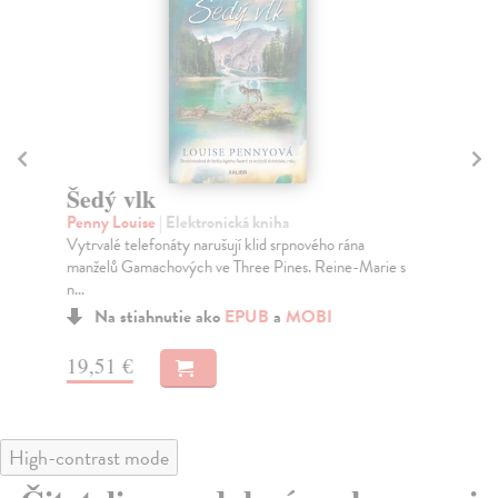
Šedý vlk
P
Penny Louise
| Elektronická kniha
Fit
Vytrvalé telefonáty narušují klid srpnového rána
Poz
manželů Gamachových ve Three Pines. Reine-Marie s
se 
n...
Na stiahnutie ako
EPUB
a
MOBI
27
19,51 €
High-contrast mode