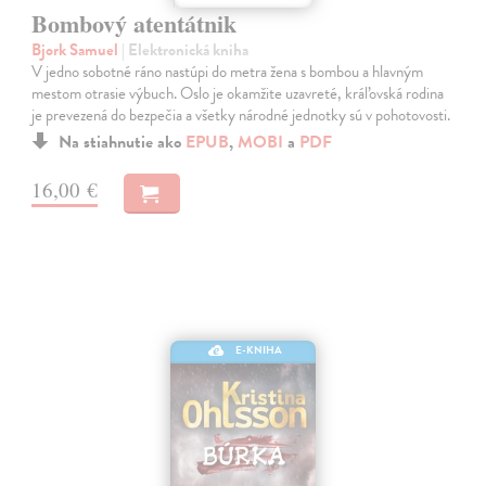
Bombový atentátnik
Bjork Samuel
| Elektronická kniha
V jedno sobotné ráno nastúpi do metra žena s bombou a hlavným
mestom otrasie výbuch. Oslo je okamžite uzavreté, kráľovská rodina
je prevezená do bezpečia a všetky národné jednotky sú v pohotovosti.
Na stiahnutie ako
EPUB
,
MOBI
a
PDF
16,00 €
E-KNIHA