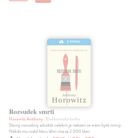
E-KNIHA
Rozsudek smrti
Horowitz Anthony
| Elektronická kniha
Slavný rozvodový advokát celebrit je nalezen ve svém bytě mrtvý.
Někdo mu rozbil hlavu láhví vína za 2 000 liber.