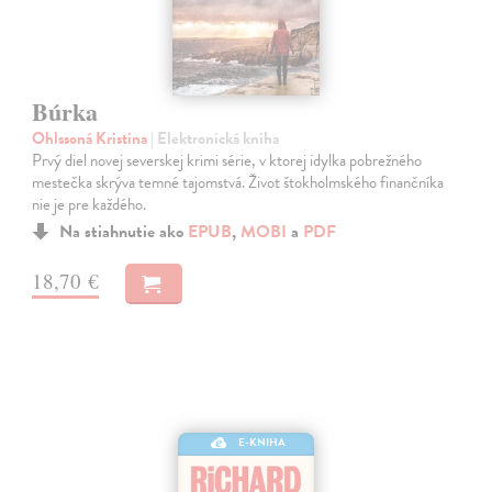
Búrka
Ohlssoná Kristina
| Elektronická kniha
Prvý diel novej severskej krimi série, v ktorej idylka pobrežného
mestečka skrýva temné tajomstvá. Život štokholmského finančníka
nie je pre každého.
Na stiahnutie ako
EPUB
,
MOBI
a
PDF
18,70 €
E-KNIHA