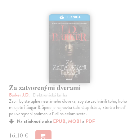
E-KNIHA
Za zatvorenými dverami
Barker J.D.
| Elektronická kniha
Zabili by ste úplne neznámeho človeka, aby ste zachránili toho, koho
milujete? Sugar & Spice je najnovšia šialená aplikácia, ktorá si hneď
po uverejnení podmanila ľudí na celom svete.
Na stiahnutie ako
EPUB
,
MOBI
a
PDF
16,10 €