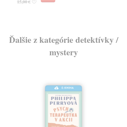
15,00 €
7,
?
Ďalšie z kategórie detektívky /
mystery
E-KNIHA