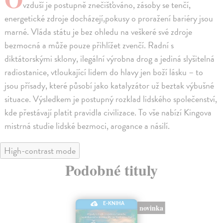
vzduší je postupně znečišťováno, zásoby se tenčí,
energetické zdroje docházejí,pokusy o proražení bariéry jsou
marné. Vláda státu je bez ohledu na veškeré své zdroje
bezmocná a může pouze přihlížet zvenčí. Radní s
diktátorskými sklony, ilegální výrobna drog a jediná slyšitelná
radiostanice, vtloukající lidem do hlavy jen boží lásku – to
jsou přísady, které působí jako katalyzátor už beztak výbušné
situace. Výsledkem je postupný rozklad lidského společenství,
kde přestávají platit pravidla civilizace. To vše nabízí Kingova
mistrná studie lidské bezmoci, arogance a násilí.
High-contrast mode
Podobné tituly
E-KNIHA
novinka