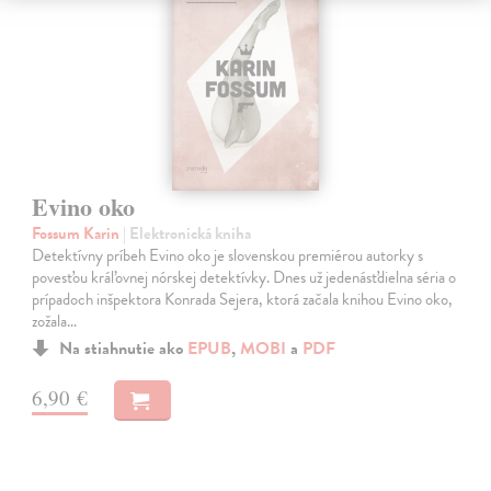
Evino oko
Fossum Karin
| Elektronická kniha
Detektívny príbeh Evino oko je slovenskou premiérou autorky s
povesťou kráľovnej nórskej detektívky. Dnes už jedenásťdielna séria o
prípadoch inšpektora Konrada Sejera, ktorá začala knihou Evino oko,
zožala…
Na stiahnutie ako
EPUB
,
MOBI
a
PDF
6,90 €