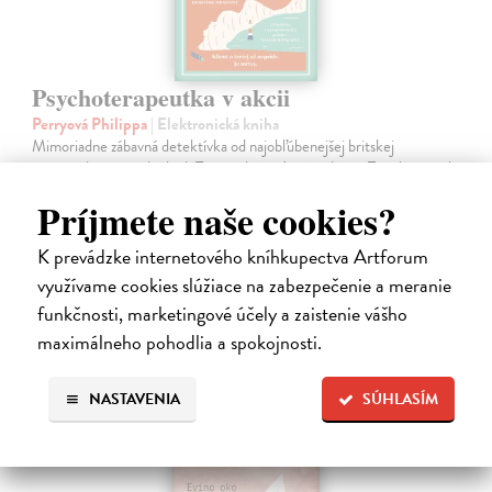
Psychoterapeutka v akcii
Perryová Philippa
| Elektronická kniha
Mimoriadne zábavná detektívka od najobľúbenejšej britskej
terapeutky a autorky kníh Toto mali čítať naši rodičia a Toto by si mali
prečítať všetci, ktorých máte radi. Keď sa pri útesoch Beachy Head
Príjmete naše cookies?
nájde…
Na stiahnutie ako
EPUB
,
MOBI
a
PDF
K prevádzke internetového kníhkupectva Artforum
využívame cookies slúžiace na zabezpečenie a meranie
16,95 €
funkčnosti, marketingové účely a zaistenie vášho
maximálneho pohodlia a spokojnosti.
NASTAVENIA
SÚHLASÍM
E-KNIHA