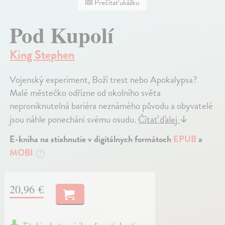
Prečítať ukážku
Pod Kupolí
King Stephen
Vojenský experiment, Boží trest nebo Apokalypsa?
Malé městečko odřízne od okolního světa
neproniknutelná bariéra neznámého původu a obyvatelé
jsou náhle ponecháni svému osudu.
Čítať ďalej
↓
E-kniha na stiahnutie v digitálnych formátoch
EPUB
a
MOBI
?
20,96 €