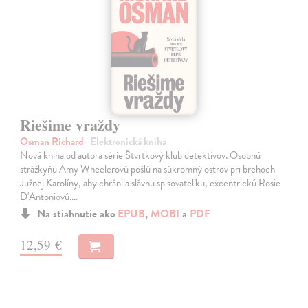
Riešime vraždy
Osman Richard
| Elektronická kniha
Nová kniha od autora série Štvrtkový klub detektívov. Osobnú
strážkyňu Amy Wheelerovú pošlú na súkromný ostrov pri brehoch
Južnej Karolíny, aby chránila slávnu spisovateľku, excentrickú Rosie
D'Antoniovú.…
Na stiahnutie ako
EPUB
,
MOBI
a
PDF
12,59 €