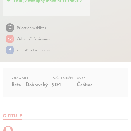
Titul je dostupný ihneď na stiahnutie
Pridať do wishlistu
Odporučiť známemu
Zdielať na Facebooku
VYDAVATEĽ
POČET STRÁN
JAZYK
Beta - Dobrovský
904
Čeština
O TITULE
O