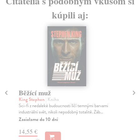
Čitatelia s podobným vkusom si
kúpili aj:
Běžící muž
P
King Stephen
| Kniha
Šk
Sci-fi z nedaleké budoucnosti líčí temnými barvami
Bás
industriální svět, nikoli nepodobný totalitě. Záb...
kře
Zasielame do 10 dní
Za
14,55 €
7,