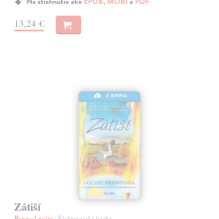
Na stiahnutie ako
EPUB
,
MOBI
a
PDF
13,24 €
E-KNIHA
Zátiší
Penny Louise
| Elektronická kniha