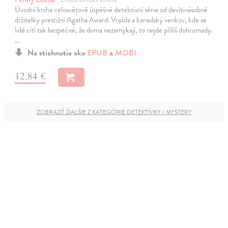
Úvodní kniha celosvětově úspěšné detektivní série od devítinásobné
držitelky prestižní Agatha Award. Vražda a kanadský venkov, kde se
lidé cítí tak bezpečně, že doma nezamykají, to nejde příliš dohromady.
…
Na stiahnutie ako
EPUB
a
MOBI
12,84 €
ZOBRAZIŤ ĎALŠIE Z KATEGÓRIE DETEKTÍVKY / MYSTERY