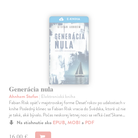
E-KNIHA
Generácia nula
Ahnhem Stefan
| Elektronická kniha
Fabian Risk opäť v majstrovskej forme Desať rokov po udalostiach v
knihe Posledný klinec sa Fabian Risk vracia do Švédska, ktoré už nie
je také, aké bývalo. Počas neskorej letnej noci sa veľká časť Skane…
Na stiahnutie ako
EPUB
,
MOBI
a
PDF
16,00 €