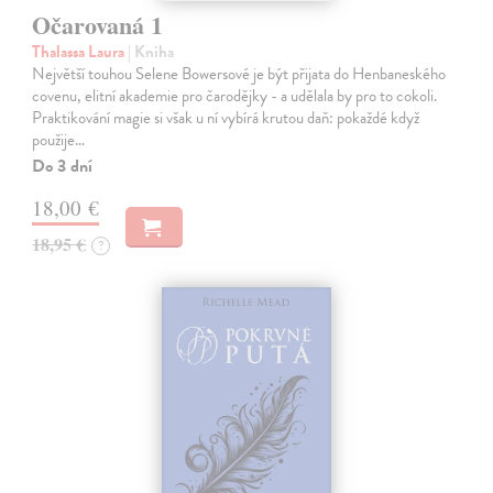
Očarovaná 1
Thalassa Laura
| Kniha
Největší touhou Selene Bowersové je být přijata do Henbaneského
covenu, elitní akademie pro čarodějky - a udělala by pro to cokoli.
Praktikování magie si však u ní vybírá krutou daň: pokaždé když
použije…
Do 3 dní
18,00 €
18,95 €
?