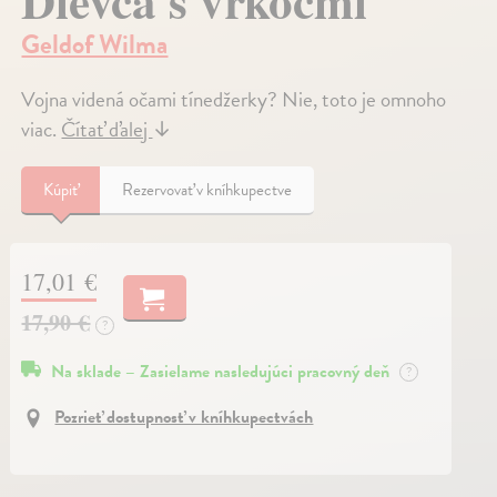
Dievča s vrkočmi
Geldof Wilma
Vojna videná očami tínedžerky? Nie, toto je omnoho
viac.
Čítať ďalej
↓
Kúpiť
Rezervovať v kníhkupectve
17,01 €
17,90 €
?
Na sklade – Zasielame nasledujúci pracovný deň
?
Pozrieť dostupnosť v kníhkupectvách