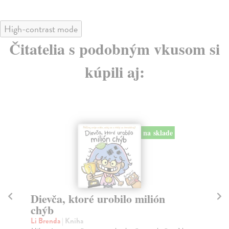
High-contrast mode
Čitatelia s podobným vkusom si
kúpili aj:
na sklade
Dievča, ktoré urobilo milión
Gr
chýb
Var
Táň
Li Brenda
| Kniha