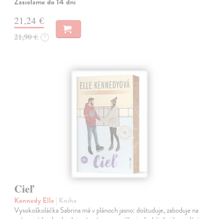
Zasielame do 14 dní
21,24 €
21,90 €
?
Cieľ
Kennedy Elle
| Kniha
Vysokoškoláčka Sabrina má v plánoch jasno: doštuduje, zaboduje na