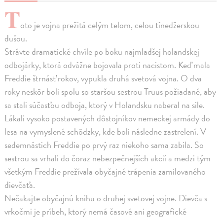
T
oto je vojna prežitá celým telom, celou tínedžerskou
dušou.
Strávte dramatické chvíle po boku najmladšej holandskej
odbojárky, ktorá odvážne bojovala proti nacistom. Keď mala
Freddie štrnásť rokov, vypukla druhá svetová vojna. O dva
roky neskôr boli spolu so staršou sestrou Truus požiadané, aby
sa stali súčasťou odboja, ktorý v Holandsku naberal na sile.
Lákali vysoko postavených dôstojníkov nemeckej armády do
lesa na vymyslené schôdzky, kde boli následne zastrelení. V
sedemnástich Freddie po prvý raz niekoho sama zabila. So
sestrou sa vrhali do čoraz nebezpečnejších akcií a medzi tým
všetkým Freddie prežívala obyčajné trápenia zamilovaného
dievčaťa.
Nečakajte obyčajnú knihu o druhej svetovej vojne. Dievča s
vrkočmi je príbeh, ktorý nemá časové ani geografické