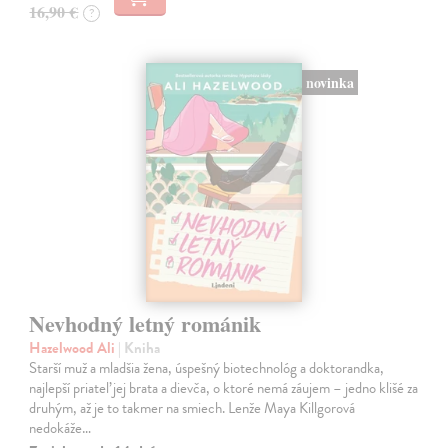
16,90 €
?
novinka
Nevhodný letný románik
Hazelwood Ali
| Kniha
Starší muž a mladšia žena, úspešný biotechnológ a doktorandka,
najlepší priateľ jej brata a dievča, o ktoré nemá záujem – jedno klišé za
druhým, až je to takmer na smiech. Lenže Maya Killgorová
nedokáže…