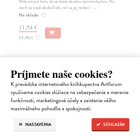
doš
Mila sníva o tom, že sa stane skvelou športovkyňou. No
p...
nech sa snaží akokoľvek, nič sa jej nedarí – ...
Do
Na sklade
?
11
11,54 €
11
11,90 €
?
Ďalšie z kategórie knihy pre deti
Príjmete naše cookies?
od 14 rokov
K prevádzke internetového kníhkupectva Artforum
využívame cookies slúžiace na zabezpečenie a meranie
funkčnosti, marketingové účely a zaistenie vášho
maximálneho pohodlia a spokojnosti.
NASTAVENIA
SÚHLASÍM