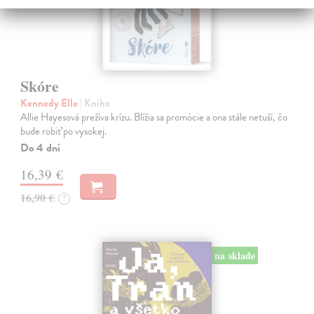
Skóre
Kennedy Elle
| Kniha
Allie Hayesová prežíva krízu. Blížia sa promócie a ona stále netuší, čo
bude robiť po vysokej.
Do 4 dní
16,39 €
16,90 €
?
na sklade