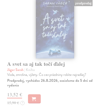
predpredaj
A svet sa aj tak točí ďalej
Jäger Sarah
| Kniha
Voda, zmrzlina, výlety. Čo cez prázdniny robíte najradšej?
Predpredaj, vychádza 26.8.2026, zasielame do 5 dní od
vydania
13,52 €
15,90 €
?