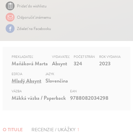
Pridať do wishlistu
Odporučiť známemu
Zdielať na Facebooku
PREKLADATEĽ
VYDAVATEĽ
POČET STRÁN
ROK VYDANIA
Maňáková Marta
Absynt
324
2023
EDÍCIA
JAZYK
Mladý Absynt
Slovenčina
VÄZBA
EAN
Mäkká väzba / Paperback
9788082034298
O TITULE
RECENZIE / UKÁŽKY
1