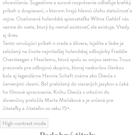
ohraničenie. Sugestívne a surové rozprávanie odhaľuje krehký
príbeh o dospievaní, v ktorom hrajú hlavnú úlohu statočnosť a
vojna. Oceňovaná holandská spisovateľka Wilma Geldof nás
vezme do sveta, ktorý by nemal existovať, ale existuje. Vtedy
aj dnes.
Tento vzrušujúci príbeh o zrade a dôvere, lojalite a láske je
založený na živote najmladšej holandskej odbojárky Freddie
Oversteegen z Haarlemu, ktorá spolu so svojou sestrou Truus
pracovala pre odbojovú skupinu, ktorej neskoršou členkou
bola aj legendárna Hannie Schaft známa ako Dievča s
červenými vlasmi. Bol preložený do viacerých jazykov a čaká
ho filmové spracovanie. Knihu Dievča s vrkočmi do
slovenčiny preložila Marta Maňáková a je určená pre
čitateľky a čitateľov vo veku 15+.
High-contrast mode
Podobné tituly