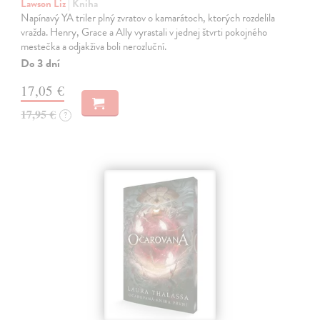
Lawson Liz
| Kniha
Napínavý YA triler plný zvratov o kamarátoch, ktorých rozdelila
vražda. Henry, Grace a Ally vyrastali v jednej štvrti pokojného
mestečka a odjakživa boli nerozluční.
Do 3 dní
17,05 €
17,95 €
?