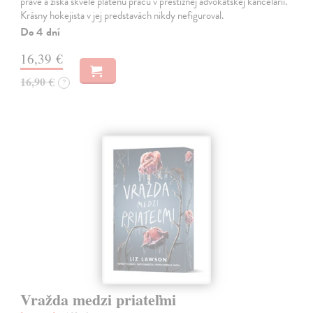
práve a získa skvele platenú prácu v prestížnej advokátskej kancelárii.
Krásny hokejista v jej predstavách nikdy nefiguroval.
Do 4 dní
16,39 €
16,90 €
?
Vražda medzi priateľmi