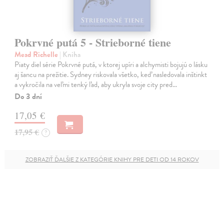
Pokrvné putá 5 - Strieborné tiene
Mead Richelle
| Kniha
Piaty diel série Pokrvné putá, v ktorej upíri a alchymisti bojujú o lásku
aj šancu na prežitie. Sydney riskovala všetko, keď nasledovala inštinkt
a vykročila na veľmi tenký ľad, aby ukryla svoje city pred…
Do 3 dní
17,05 €
17,95 €
?
ZOBRAZIŤ ĎALŠIE Z KATEGÓRIE KNIHY PRE DETI OD 14 ROKOV