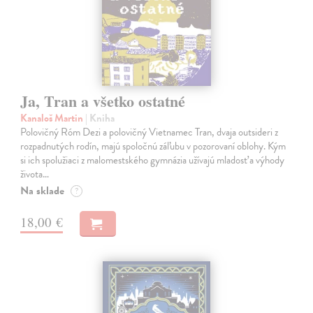
Ja, Tran a všetko ostatné
Kanaloš Martin
| Kniha
Polovičný Róm Dezi a polovičný Vietnamec Tran, dvaja outsideri z
rozpadnutých rodín, majú spoločnú záľubu v pozorovaní oblohy. Kým
si ich spolužiaci z malomestského gymnázia užívajú mladosť a výhody
života…
Na sklade
?
18,00 €