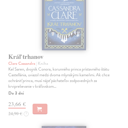
Kráľ trhanov
Clare Cassandra
| Kniha
Kel Saren, dvojník Conora, korunného princa prístavného štátu
Castellánia, uviazol medzi dvoma mlynskými kameňmi. Ak chce
ochrániť princa, musí nájsť páchateľov zodpovedných za
krviprelievanie v kráľovskom…
Do 3 dní
23,66 €
24,90 €
?