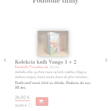
Kolekcia kníh Vango 1 + 2
T
Fombelle Timothée de
| Kniha
Žar
Jedného dňa vyvrhne more na breh malého chlapca.
Dra
Jedinou stopou, ktorá otvára dvere do jeho minulost...
net
Dodávateľ nemá titul na sklade. Dodanie do cca.
Na
30 dní.
16
26,02 €
16
26,82 €
?