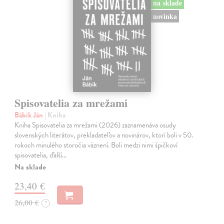
na sklade
novinka
Spisovatelia za mrežami
Bábik Ján
| Kniha
Kniha Spisovatelia za mrežami (2026) zaznamenáva osudy
slovenských literátov, prekladateľov a novinárov, ktorí boli v 50.
rokoch minulého storočia väznení. Boli medzi nimi špičkoví
spisovatelia, ďalší…
Na sklade
23,40 €
26,00 €
?