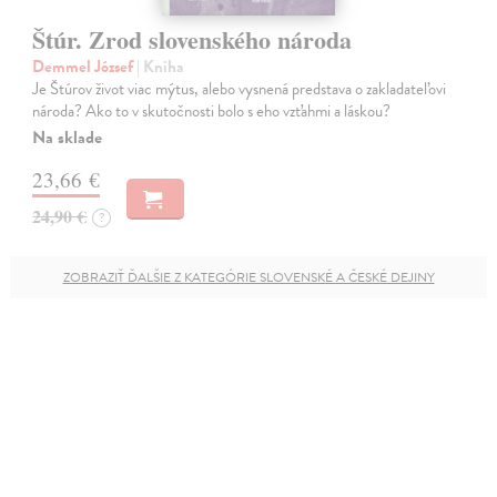
Štúr. Zrod slovenského národa
Demmel József
| Kniha
Je Štúrov život viac mýtus, alebo vysnená predstava o zakladateľovi
národa? Ako to v skutočnosti bolo s eho vzťahmi a láskou?
Na sklade
23,66 €
24,90 €
?
ZOBRAZIŤ ĎALŠIE Z KATEGÓRIE SLOVENSKÉ A ČESKÉ DEJINY