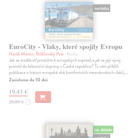
novinka
EuroCity - Vlaky, které spojily Evropu
Harák Martin, Šťáhlavský Petr
| Kniha
Jak se zrodila síť prestižních evropských expresů a jak se její vývoj
promítl do železniční dopravy v České republice? To vám přiblíží
publikace o historii evropské sítě komfortních mezinárodních vlaků,…
Zasielame do 10 dní
19,43 €
20,89 €
?
na sklade
novinka