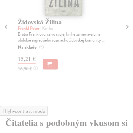
Židovská Žilina
Ž
Frankl Peter
| Kniha
Hr
Bratia Franklovci sa vo svojej knihe zameriavajú na
Spr
obdobie najväčšieho rozmachu židovskej komunity ...
súč
Na sklade
Na
?
15,21 €
13
16,90 €
13
?
High-contrast mode
Čitatelia s podobným vkusom si