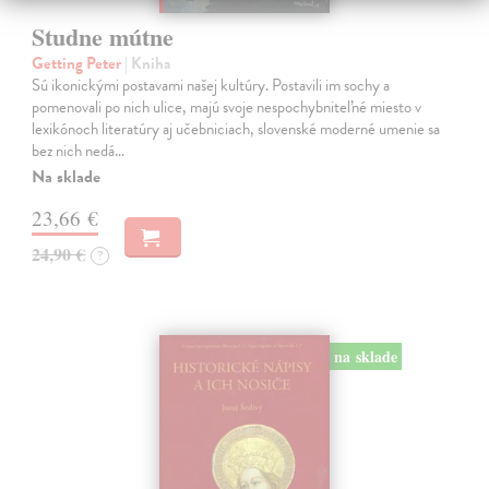
Studne mútne
Getting Peter
| Kniha
Sú ikonickými postavami našej kultúry. Postavili im sochy a
pomenovali po nich ulice, majú svoje nespochybniteľné miesto v
lexikónoch literatúry aj učebniciach, slovenské moderné umenie sa
bez nich nedá…
Na sklade
23,66 €
24,90 €
?
na sklade