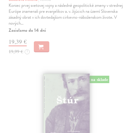
Koniec prvej svetovej vojny a následné geopolitické zmeny v strednej
Európe znamenali pre evanjelikov a. v. žijúcich na území Slovenska
zásadný obrat v ich dovtedajšom cirkevno-náboženskom živote. V
nových…
Zasielame do 14 dní
19,39 €
19,99 €
?
na sklade