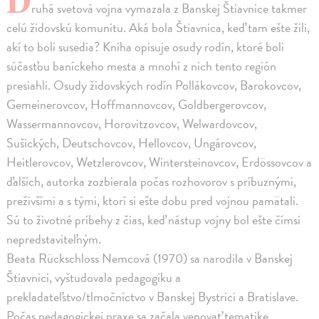
ruhá svetová vojna vymazala z Banskej Štiavnice takmer
celú židovskú komunitu. Aká bola Štiavnica, keď tam ešte žili,
akí to boli susedia? Kniha opisuje osudy rodín, ktoré boli
súčasťou baníckeho mesta a mnohí z nich tento región
presiahli. Osudy židovských rodín Pollákovcov, Barokovcov,
Gemeinerovcov, Hoffmannovcov, Goldbergerovcov,
Wassermannovcov, Horovitzovcov, Welwardovcov,
Sušických, Deutschovcov, Hellovcov, Ungárovcov,
Heitlerovcov, Wetzlerovcov, Wintersteinovcov, Erdössovcov a
ďalších, autorka zozbierala počas rozhovorov s príbuznými,
preživšími a s tými, ktorí si ešte dobu pred vojnou pamätali.
Sú to životné príbehy z čias, keď nástup vojny bol ešte čímsi
nepredstaviteľným.
Beata Rückschloss Nemcová (1970) sa narodila v Banskej
Štiavnici, vyštudovala pedagogiku a
prekladateľstvo/tlmočníctvo v Banskej Bystrici a Bratislave.
Počas pedagogickej praxe sa začala venovať tematike