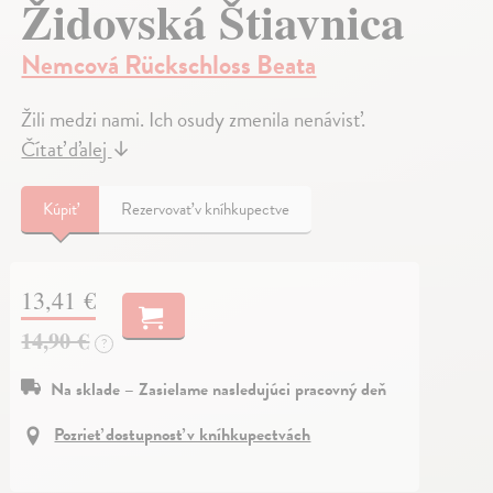
Židovská Štiavnica
Nemcová Rückschloss Beata
Žili medzi nami. Ich osudy zmenila nenávisť.
Čítať ďalej
↓
Kúpiť
Rezervovať v kníhkupectve
13,41 €
14,90 €
?
Na sklade – Zasielame nasledujúci pracovný deň
Pozrieť dostupnosť v kníhkupectvách