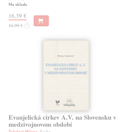
Na sklade
16,39 €
16,90 €
?
Evanjelická cirkev A.V. na Slovensku v
medzivojnovom období
Sokolová Milena
| Kniha