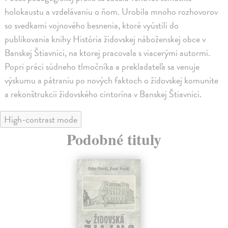
holokaustu a vzdelávaniu o ňom. Urobila mnoho rozhovorov
so svedkami vojnového besnenia, ktoré vyústili do
publikovania knihy História židovskej náboženskej obce v
Banskej Štiavnici, na ktorej pracovala s viacerými autormi.
Popri práci súdneho tlmočníka a prekladateľa sa venuje
výskumu a pátraniu po nových faktoch o židovskej komunite
a rekonštrukcii židovského cintorína v Banskej Štiavnici.
High-contrast mode
Podobné tituly