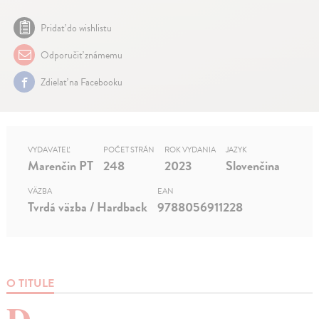
Pridať do wishlistu
Odporučiť známemu
Zdielať na Facebooku
VYDAVATEĽ
POČET STRÁN
ROK VYDANIA
JAZYK
Marenčin PT
248
2023
Slovenčina
VÄZBA
EAN
Tvrdá väzba / Hardback
9788056911228
O TITULE
D