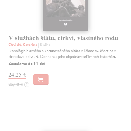
V službách štátu, cirkvi, vlastného rodu
Orviská Katarína
| Kniha
Ikonológia hlavného a korunovačného oltára v Dóme sv. Martina v
Bratislave od G. R. Donnera a jeho objednávateľ Imrich Esterházi.
Zasielame do 14 dní
24,25 €
25,00 €
?