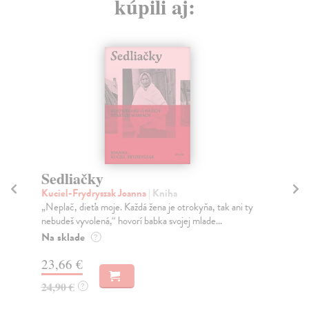
kúpili aj:
Sedliačky
Ž
Št
Kuciel-Frydryszak Joanna
| Kniha
„Neplač, dieťa moje. Každá žena je otrokyňa, tak ani ty
Rü
nebudeš vyvolená,“ hovorí babka svojej mlade...
Kni
Žid
Na sklade
?
Na
23,66 €
14
24,90 €
?
15