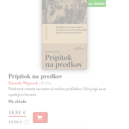
na sklade
Prípitok na predkov
Górecki Wojciech
| Kniha
Niektoré miesta na svete sú možno priďaleko. Ukrývajú sa za
vysokými horami.
Na sklade
18,91 €
19,90 €
?