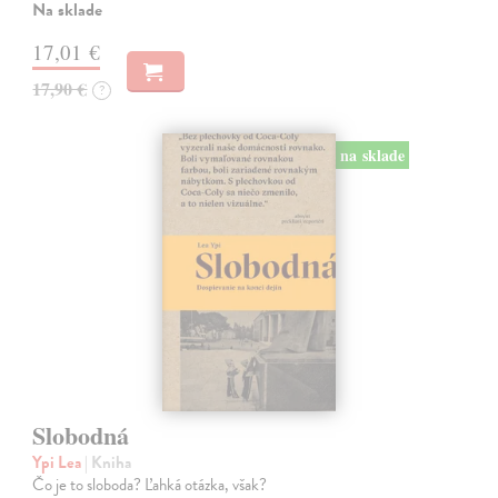
Na sklade
17,01 €
17,90 €
?
na sklade
Slobodná
Ypi Lea
| Kniha
Čo je to sloboda? Ľahká otázka, však?