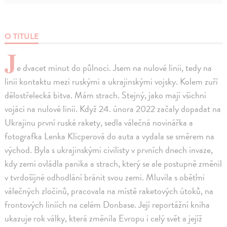
O TITULE
J
e dvacet minut do půlnoci. Jsem na nulové linii, tedy na
linii kontaktu mezi ruskými a ukrajinskými vojsky. Kolem zuří
dělostřelecká bitva. Mám strach. Stejný, jako mají všichni
vojáci na nulové linii. Když 24. února 2022 začaly dopadat na
Ukrajinu první ruské rakety, sedla válečná novinářka a
fotografka Lenka Klicperová do auta a vydala se směrem na
východ. Byla s ukrajinskými civilisty v prvních dnech invaze,
kdy zemi ovládla panika a strach, který se ale postupně změnil
v tvrdošíjné odhodlání bránit svou zemi. Mluvila s oběťmi
válečných zločinů, pracovala na místě raketových útoků, na
frontových liniích na celém Donbase. Její reportážní kniha
ukazuje rok války, která změnila Evropu i celý svět a jejíž