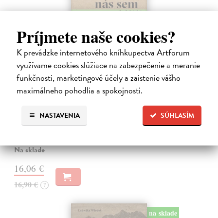
Príjmete naše cookies?
K prevádzke internetového kníhkupectva Artforum
využívame cookies slúžiace na zabezpečenie a meranie
funkčnosti, marketingové účely a zaistenie vášho
maximálneho pohodlia a spokojnosti.
Páni nás sem presídlili
Labba Anna Ellin
| Kniha
NASTAVENIA
SÚHLASÍM
Chcete spoznať Škandináviu z trochu iného uhla? Zabudnite na fjordy
či polárnu žiaru, pátrajte po príbehoch ľudí a po jazvách, ktoré v
krajine zanechali dejiny.
Na sklade
16,06 €
16,90 €
?
na sklade