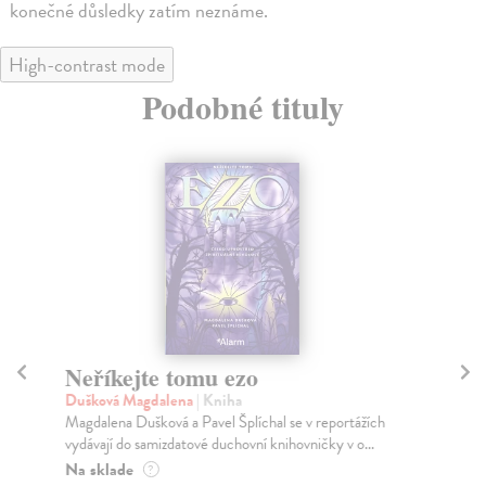
konečné důsledky zatím neznáme.
High-contrast mode
Podobné tituly
Neříkejte tomu ezo
C
Dušková Magdalena
| Kniha
Te
Magdalena Dušková a Pavel Šplíchal se v reportážích
Tat
vydávají do samizdatové duchovní knihovničky v o...
pře
Na sklade
Na
?