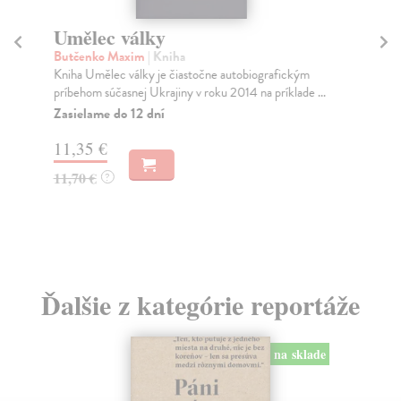
Umělec války
P
Butčenko Maxim
| Kniha
Ga
Kniha Umělec války je čiastočne autobiografickým
Dru
príbehom súčasnej Ukrajiny v roku 2014 na príklade ...
Rus
sou
Zasielame do 12 dní
Za
11,35 €
22
11,70 €
?
23
Ďalšie z kategórie reportáže
na sklade