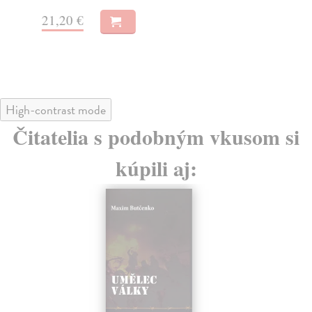
20
21,20 €
22
High-contrast mode
Čitatelia s podobným vkusom si
kúpili aj: