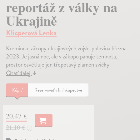
reportáž z války na
Ukrajině
Klicperová Lenka
Kreminna, zákopy ukrajinských vojsk, polovina března
2023. Je jasná noc, ale v zákopu panuje temnota,
prostor osvětluje jen třepotavý plamen svíčky.
Čítať ďalej
↓
Kúpiť
Rezervovať v kníhkupectve
20,47 €
21,10 €
?