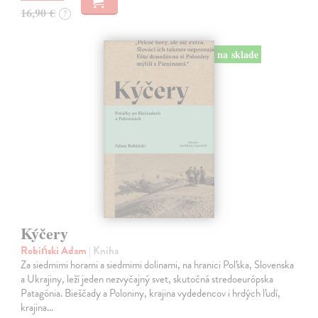
16,90 €
?
na sklade
Kýčery
Robiński Adam
| Kniha
Za siedmimi horami a siedmimi dolinami, na hranici Poľska, Slovenska
a Ukrajiny, leží jeden nezvyčajný svet, skutočná stredoeurópska
Patagónia. Bieščady a Poloniny, krajina vydedencov i hrdých ľudí,
krajina…