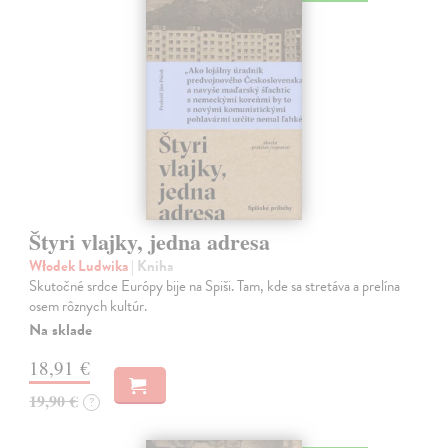
Štyri vlajky, jedna adresa
Włodek Ludwika
| Kniha
Skutočné srdce Európy bije na Spiši. Tam, kde sa stretáva a prelína
osem rôznych kultúr.
Na sklade
18,91 €
19,90 €
?