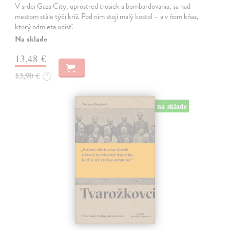
V srdci Gaza City, uprostred trosiek a bombardovania, sa nad
mestom stále týči kríž. Pod ním stojí malý kostol – a v ňom kňaz,
ktorý odmieta odísť.
Na sklade
13,48 €
13,90 €
?
na sklade