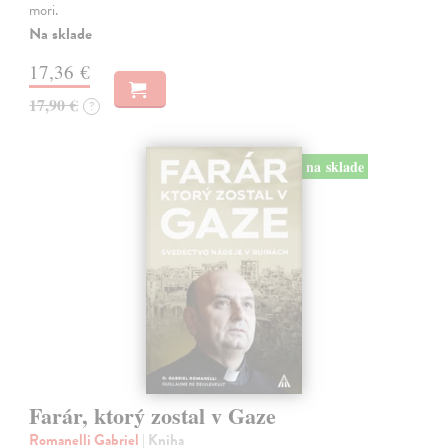
mori.
Na sklade
17,36 €
17,90 €
?
na sklade
Farár, ktorý zostal v Gaze
Romanelli Gabriel
| Kniha