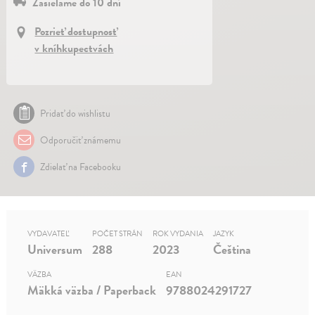
Zasielame do 10 dní
Pozrieť dostupnosť
v kníhkupectvách
Pridať do wishlistu
Odporučiť známemu
Zdielať na Facebooku
VYDAVATEĽ
POČET STRÁN
ROK VYDANIA
JAZYK
Universum
288
2023
Čeština
VÄZBA
EAN
Mäkká väzba / Paperback
9788024291727