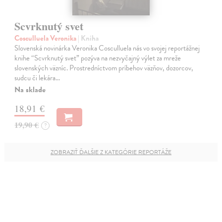
Scvrknutý svet
Cosculluela Veronika
| Kniha
Slovenská novinárka Veronika Cosculluela nás vo svojej reportážnej
knihe “Scvrknutý svet” pozýva na nezvyčajný výlet za mreže
slovenských väzníc. Prostredníctvom príbehov väzňov, dozorcov,
sudcu či lekára…
Na sklade
18,91 €
19,90 €
?
ZOBRAZIŤ ĎALŠIE Z KATEGÓRIE REPORTÁŽE