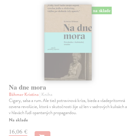
na sklade
Na dne mora
Böhmer Kristína
| Kniha
Cigary, salsa a rum. Ale tiež potravinová kríza, bieda a všadeprítomná
ozvena revolúcie, ktorá v skutočnosti žije už len v sadrových kulisách a
v hlavách ľudí opantaných propagandou.
Na sklade
16,06 €