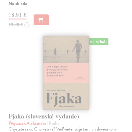
Na sklade
18,91 €
19,90 €
?
na sklade
Fjaka (slovenské vydanie)
Wojtaszek Aleksandra
| Kniha
Chystáte sa do Chorvátska? Veď viete, to je tam, pri slovenskom