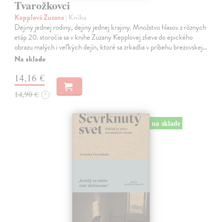
Tvarožkovci
Kepplová Zuzana
| Kniha
Dejiny jednej rodiny, dejiny jednej krajiny. Množstvo hlasov z rôznych
etáp 20. storočia sa v knihe Zuzany Kepplovej zlieva do epického
obrazu malých i veľkých dejín, ktoré sa zrkadlia v príbehu brezovskej…
Na sklade
14,16 €
14,90 €
?
na sklade