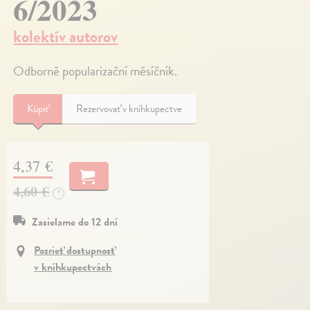
6/2023
kolektív autorov
Odborně popularizační měsíčník.
Kúpiť
Rezervovať v kníhkupectve
4,37 €
4,60 €
?
Zasielame do 12 dní
Pozrieť dostupnosť
v kníhkupectvách