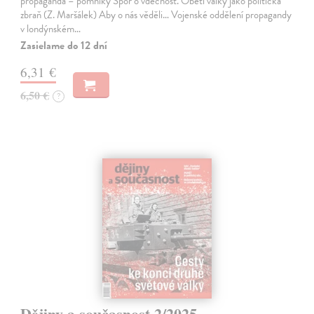
propaganda – pomníky Spor o vděčnost. Oběti války jako politická
zbraň (Z. Maršálek) Aby o nás věděli… Vojenské oddělení propagandy
v londýnském…
Zasielame do 12 dní
6,31 €
6,50 €
?
Dějiny a současnost 2/2025