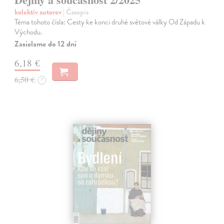
kolektív autorov
| Časopis
Téma tohoto čísla: Cesty ke konci druhé světové války Od Západu k
Východu.
Zasielame do 12 dní
6,18 €
6,50 €
?