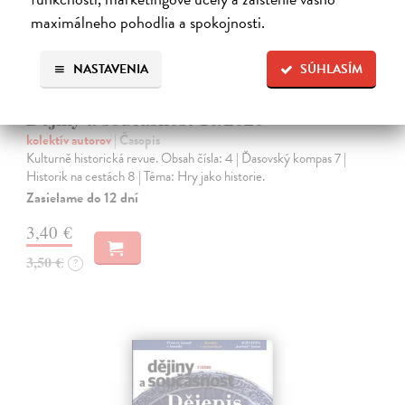
maximálneho pohodlia a spokojnosti.
NASTAVENIA
SÚHLASÍM
Dějiny a současnost 10/2020
kolektív autorov
| Časopis
Kulturně historická revue. Obsah čísla: 4 | Ďasovský kompas 7 |
Historik na cestách 8 | Téma: Hry jako historie.
Zasielame do 12 dní
3,40 €
3,50 €
?