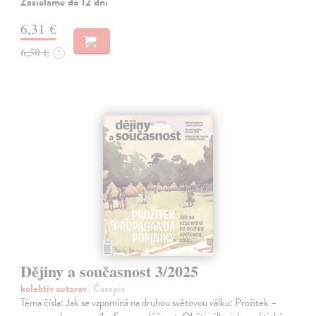
Zasielame do 12 dní
6,31 €
6,50 €
?
Dějiny a současnost 3/2025
kolektív autorov
| Časopis
Téma čísla: Jak se vzpomíná na druhou světovou válku: Prožitek –