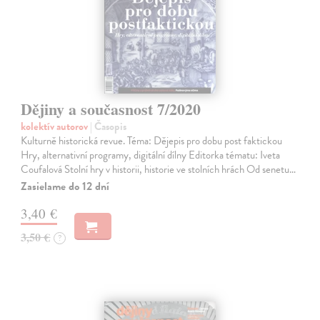
Dějiny a současnost 7/2020
kolektív autorov
| Časopis
Kulturně historická revue. Téma: Dějepis pro dobu post faktickou
Hry, alternativní programy, digitální dílny Editorka tématu: Iveta
Coufalová Stolní hry v historii, historie ve stolních hrách Od senetu…
Zasielame do 12 dní
3,40 €
3,50 €
?