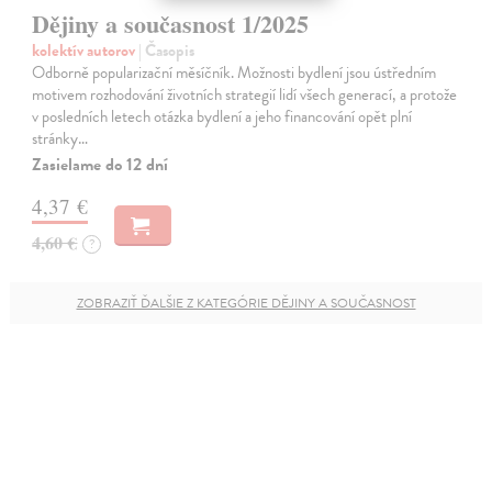
Dějiny a současnost 1/2025
kolektív autorov
| Časopis
Odborně popularizační měsíčník. Možnosti bydlení jsou ústředním
motivem rozhodování životních strategií lidí všech generací, a protože
v posledních letech otázka bydlení a jeho financování opět plní
stránky…
Zasielame do 12 dní
4,37 €
4,60 €
?
ZOBRAZIŤ ĎALŠIE Z KATEGÓRIE DĚJINY A SOUČASNOST