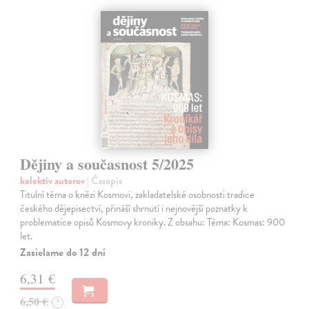
Dějiny a současnost 5/2025
kolektív autorov
| Časopis
Titulní téma o knězi Kosmovi, zakladatelské osobnosti tradice
českého dějepisectví, přináší shrnutí i nejnovější poznatky k
problematice opisů Kosmovy kroniky. Z obsahu: Téma: Kosmas: 900
let.
Zasielame do 12 dní
6,31 €
6,50 €
?