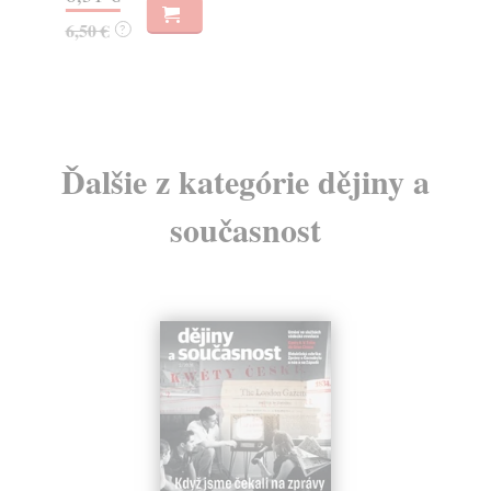
6,
6,50 €
?
6,
Ďalšie z kategórie dějiny a
současnost