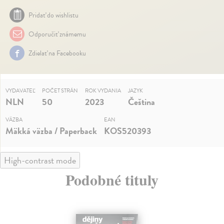
Pridať do wishlistu
Odporučiť známemu
Zdielať na Facebooku
VYDAVATEĽ
POČET STRÁN
ROK VYDANIA
JAZYK
NLN
50
2023
Čeština
VÄZBA
EAN
Mäkká väzba / Paperback
KOS520393
High-contrast mode
Podobné tituly