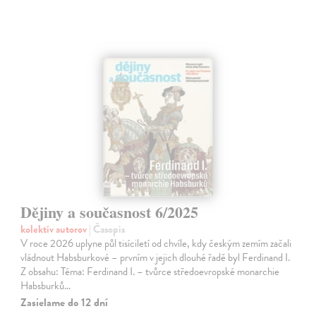
Dějiny a současnost 6/2025
kolektív autorov
| Časopis
V roce 2026 uplyne půl tisíciletí od chvíle, kdy českým zemím začali
vládnout Habsburkové – prvním v jejich dlouhé řadě byl Ferdinand I.
Z obsahu: Téma: Ferdinand I. – tvůrce středoevropské monarchie
Habsburků…
Zasielame do 12 dní