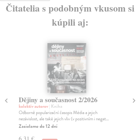
Čitatelia s podobným vkusom si
kúpili aj:
Dějiny a současnost 2/2026
Dě
kolektív autorov
| Kniha
kol
Odborně popularizační časopis Média a jejich
V r
nezávislost, ale také jejich vliv (v pozitivním i negat...
čes
v...
Zasielame do 12 dní
Za
6,31 €