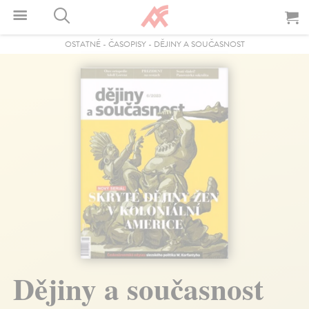
OSTATNÉ
-
ČASOPISY
-
DĚJINY A SOUČASNOST
Dějiny a současnost