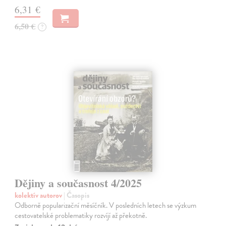
6,31 €
6,50 €
?
Dějiny a současnost 4/2025
kolektív autorov
| Časopis
Odborně popularizační měsíčník. V posledních letech se výzkum
cestovatelské problematiky rozvíjí až překotně.