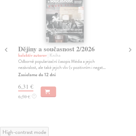
Dějiny a současnost 2/2026
Dě
kolektív autorov
| Kniha
kol
Odborně popularizační časopis Média a jejich
Odb
nezávislost, ale také jejich vliv (v pozitivním i negat...
spo
Zasielame do 12 dní
Za
6,31 €
4,
6,50 €
4,
?
High-contrast mode