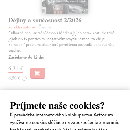
Dějiny a současnost 2/2026
kolektív autorov
| Časopis
Odborně popularizační časopis Média a jejich nezávislost, ale také
jejich vliv (v pozitivním i negativním smyslu) a moc, to vše je
komplexní problematika, která povětšinou postrádá jednoduché a
snadné…
Zasielame do 12 dní
6,31 €
6,50 €
?
Príjmete naše cookies?
K prevádzke internetového kníhkupectva Artforum
využívame cookies slúžiace na zabezpečenie a meranie
funkčnosti, marketingové účely a zaistenie vášho