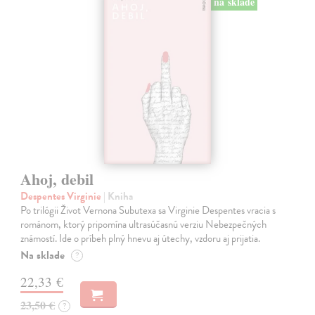
na sklade
Ahoj, debil
Despentes Virginie
| Kniha
Po trilógii Život Vernona Subutexa sa Virginie Despentes vracia s
románom, ktorý pripomína ultrasúčasnú verziu Nebezpečných
známostí. Ide o príbeh plný hnevu aj útechy, vzdoru aj prijatia.
Na sklade
?
22,33 €
23,50 €
?