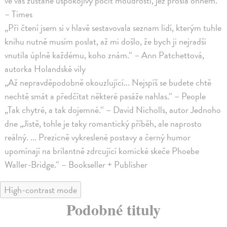
ve vás zůstane uspokojivý pocit moudrosti, jež prošla ohněm.“
– Times
„Při čtení jsem si v hlavě sestavovala seznam lidí, kterým tuhle
knihu nutně musím poslat, až mi došlo, že bych ji nejradši
vnutila úplně každému, koho znám.“ – Ann Patchettová,
autorka Holandské vily
„Až nepravděpodobně okouzlující... Nejspíš se budete chtě
nechtě smát a předčítat některé pasáže nahlas.“ – People
„Tak chytré, a tak dojemné.“ – David Nicholls, autor Jednoho
dne „Jistě, tohle je taky romantický příběh, ale naprosto
reálný. ... Prezicně vykreslené postavy a černý humor
upomínají na brilantně zdrcující komické skeče Phoebe
Waller-Bridge.“ – Bookseller + Publisher
High-contrast mode
Podobné tituly