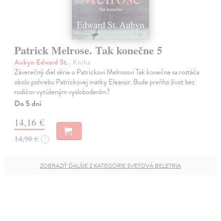
Patrick Melrose. Tak konečne 5
Aubyn Edward St.
| Kniha
Záverečný diel série o Patrickovi Melrosovi Tak konečne sa roztáča
okolo pohrebu Patrickovej matky Eleanor. Bude preňho život bez
rodičov vytúženým vyslobodením?
Do 5 dní
14,16 €
14,90 €
?
ZOBRAZIŤ ĎALŠIE Z KATEGÓRIE SVETOVÁ BELETRIA