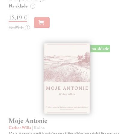
Na sklade
?
15,19 €
15,99 €
?
na sklade
Moje Antonie
Cather Willa
| Kniha
Moje Antonie patří k nejvýznamnějším dílům americké literatury a