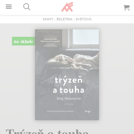
KNIHY
-
BELETRIA
-
SVETOVÁ
na sklade
Trýzeň a touha