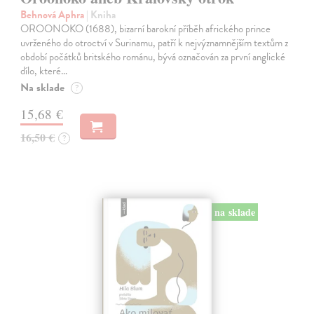
Behnová Aphra
| Kniha
OROONOKO (1688), bizarní barokní příběh afrického prince
uvrženého do otroctví v Surinamu, patří k nejvýznamnějším textům z
období počátků britského románu, bývá označován za první anglické
dílo, které…
Na sklade
?
15,68 €
16,50 €
?
na sklade