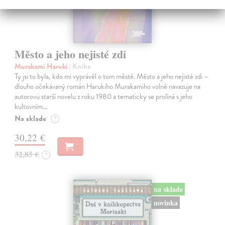
Město a jeho nejisté zdi
Murakami Haruki
| Kniha
Ty jsi to byla, kdo mi vyprávěl o tom městě. Město a jeho nejisté zdi –
dlouho očekávaný román Harukiho Murakamiho volně navazuje na
autorovu starší novelu z roku 1980 a tematicky se prolíná s jeho
kultovním…
Na sklade
?
30,22 €
32,85 €
?
na sklade
novinka