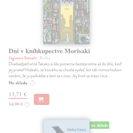
Dni v kníhkupectve Morisaki
Jagisawa Satoshi
| Kniha
Dvadsaťpäťročná Takako si žila pomerne bezstarostne až do dňa, keď
jej priateľ Hideaki, za ktorého sa chcela vydať, len tak mimochodom
oznámi, že ju podvádza a žení sa s inou. Jej život sa zrazu rúca.
Na sklade
?
13,71 €
14,90 €
?
na sklade