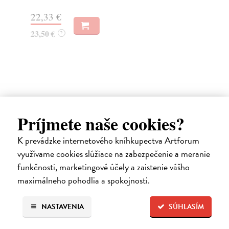
Za
22,33 €
15
23,50 €
?
15
Ďalšie z kategórie svetová
Príjmete naše cookies?
beletria
K prevádzke internetového kníhkupectva Artforum
využívame cookies slúžiace na zabezpečenie a meranie
na sklade
funkčnosti, marketingové účely a zaistenie vášho
novinka
maximálneho pohodlia a spokojnosti.
NASTAVENIA
SÚHLASÍM