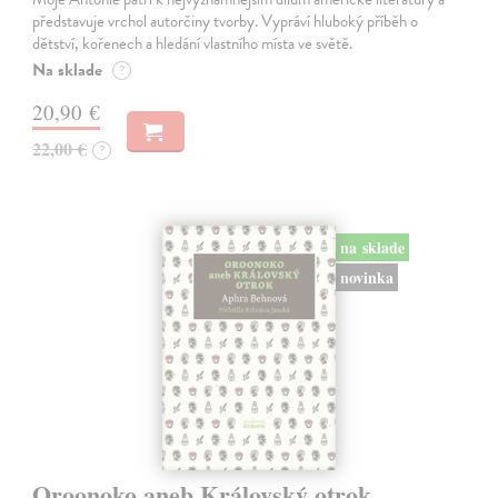
představuje vrchol autorčiny tvorby. Vypráví hluboký příběh o
dětství, kořenech a hledání vlastního místa ve světě.
Na sklade
?
20,90 €
22,00 €
?
na sklade
novinka
Oroonoko aneb Královský otrok