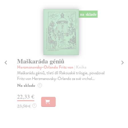
na sklade
Maškaráda géniů
B
Herzmanovsky-Orlando Fritz von
| Kniha
Szp
Maškarádu géniů, třetí díl Rakouské trilogie, považoval
Rom
Fritz von Herzmanovsky-Orlando za své vrchol...
na 
Na sklade
Na
?
22,33 €
22
23,50 €
23
?