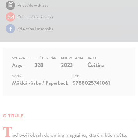
Pridať do wishlistu
Odporučiť známemu
Zdielať na Facebooku
VYDAVATEĽ
POČET STRÁN
ROK VYDANIA
JAZYK
Argo
328
2023
Čeština
VÄZBA
EAN
Mäkká väzba / Paperback
9788025741061
O TITULE
T
eď tvoří obsah do online magazínu, který nikdo nečte.