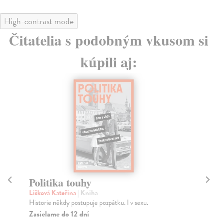
High-contrast mode
Čitatelia s podobným vkusom si
kúpili aj:
Politika touhy
Ša
Lišková Kateřina
| Kniha
Mo
Historie někdy postupuje pozpátku. I v sexu.
Řík
čin
Zasielame do 12 dní