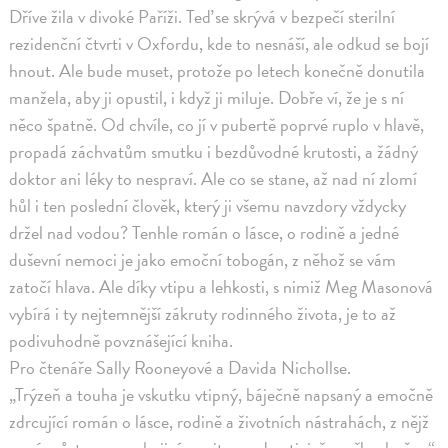
Dříve žila v divoké Paříži. Teď se skrývá v bezpečí sterilní
rezidenční čtvrti v Oxfordu, kde to nesnáší, ale odkud se bojí
hnout. Ale bude muset, protože po letech konečně donutila
manžela, aby ji opustil, i když ji miluje. Dobře ví, že je s ní
něco špatně. Od chvíle, co jí v pubertě poprvé ruplo v hlavě,
propadá záchvatům smutku i bezdůvodné krutosti, a žádný
doktor ani léky to nespraví. Ale co se stane, až nad ní zlomí
hůl i ten poslední člověk, který ji všemu navzdory vždycky
držel nad vodou? Tenhle román o lásce, o rodině a jedné
duševní nemoci je jako emoční tobogán, z něhož se vám
zatočí hlava. Ale díky vtipu a lehkosti, s nimiž Meg Masonová
vybírá i ty nejtemnější zákruty rodinného života, je to až
podivuhodně povznášející kniha.
Pro čtenáře Sally Rooneyové a Davida Nichollse.
„Trýzeň a touha je vskutku vtipný, báječně napsaný a emočně
zdrcující román o lásce, rodině a životních nástrahách, z nějž