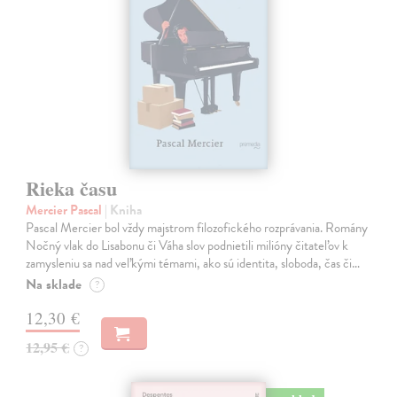
Rieka času
Mercier Pascal
| Kniha
Pascal Mercier bol vždy majstrom filozofického rozprávania. Romány
Nočný vlak do Lisabonu či Váha slov podnietili milióny čitateľov k
zamysleniu sa nad veľkými témami, ako sú identita, sloboda, čas či…
Na sklade
?
12,30 €
12,95 €
?