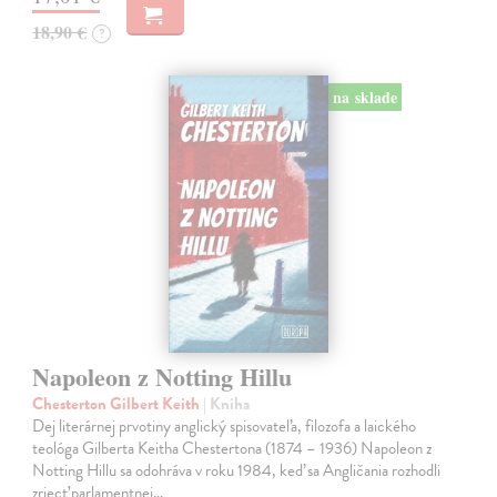
18,90 €
?
na sklade
Napoleon z Notting Hillu
Chesterton Gilbert Keith
| Kniha
Dej literárnej prvotiny anglický spisovateľa, filozofa a laického
teológa Gilberta Keitha Chestertona (1874 – 1936) Napoleon z
Notting Hillu sa odohráva v roku 1984, keď sa Angličania rozhodli
zriecť parlamentnej…