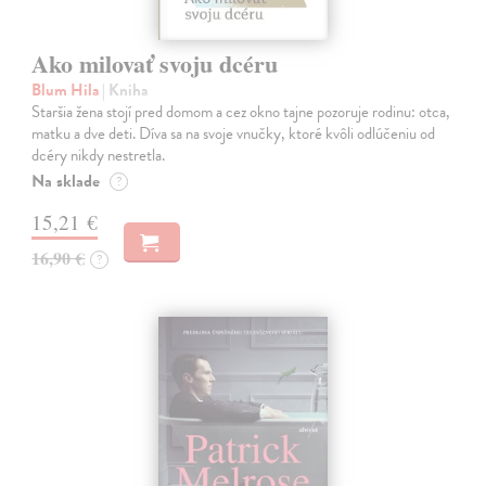
Ako milovať svoju dcéru
Blum Hila
| Kniha
Staršia žena stojí pred domom a cez okno tajne pozoruje rodinu: otca,
matku a dve deti. Díva sa na svoje vnučky, ktoré kvôli odlúčeniu od
dcéry nikdy nestretla.
Na sklade
?
15,21 €
16,90 €
?