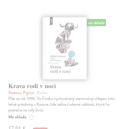
na sklade
Krava rodí v noci
Statovci Pajtim
| Kniha
Píše sa rok 1996. Vo Fínsku vychovávaný osemročný chlapec trávi
letné prázdniny v Kosove, kde zažíva čudesné udalosti, ktoré ho
poznačia na celý život.
Na sklade
?
17,01 €