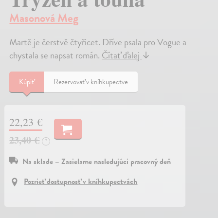
Masonová Meg
Martě je čerstvě čtyřicet. Dříve psala pro Vogue a
chystala se napsat román.
Čítať ďalej
↓
Kúpiť
Rezervovať v kníhkupectve
22,23 €
23,40 €
?
Na sklade – Zasielame nasledujúci pracovný deň
Pozrieť dostupnosť v kníhkupectvách