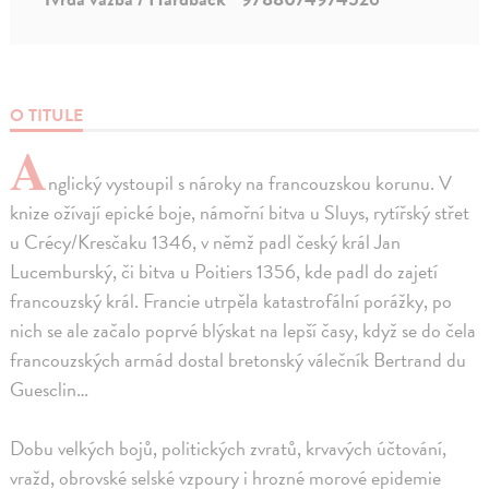
O TITULE
A
nglický vystoupil s nároky na francouzskou korunu. V
knize ožívají epické boje, námořní bitva u Sluys, rytířský střet
u Crécy/Kresčaku 1346, v němž padl český král Jan
Lucemburský, či bitva u Poitiers 1356, kde padl do zajetí
francouzský král. Francie utrpěla katastrofální porážky, po
nich se ale začalo poprvé blýskat na lepší časy, když se do čela
francouzských armád dostal bretonský válečník Bertrand du
Guesclin…
Dobu velkých bojů, politických zvratů, krvavých účtování,
vražd, obrovské selské vzpoury i hrozné morové epidemie