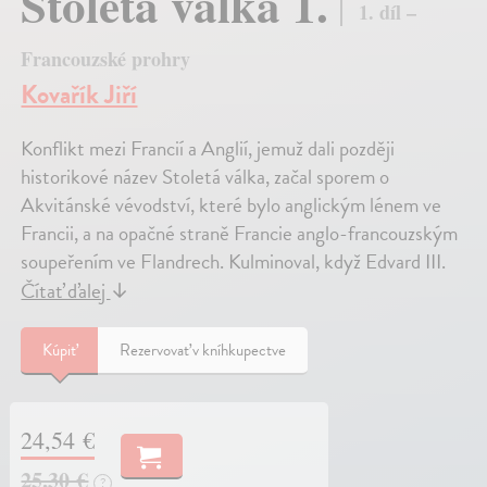
Stoletá válka 1.
1. díl –
Francouzské prohry
Kovařík Jiří
Konflikt mezi Francií a Anglií, jemuž dali později
historikové název Stoletá válka, začal sporem o
Akvitánské vévodství, které bylo anglickým lénem ve
Francii, a na opačné straně Francie anglo-francouzským
soupeřením ve Flandrech. Kulminoval, když Edvard III.
Čítať ďalej
↓
Kúpiť
Rezervovať v kníhkupectve
24,54 €
25,30 €
?