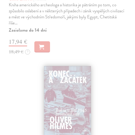
Kniha amerického archeologa a historika je pátráním po tom, co
způsobilo oslabení a v některých případech i zánik vyspělých civilizací
a měst ve východním Středomoří, jakými byly Egypt, Chetitská
říše…
Zasielame do 14 dní
17,94 €
18,49 €
?