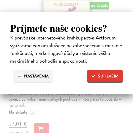
na sklade
Príjmete naše cookies?
K prevádzke internetového kníhkupectva Artforum
využívame cookies slúžiace na zabezpečenie a meranie
funkčnosti, marketingové účely a zaistenie vášho
maximálneho pohodlia a spokojnosti.
10 omylov, ktoré zmenili dejiny
NASTAVENIA
SÚHLASÍM
Coulter Paul
| Kniha
Všetci robíme chyby, no len málokto svojím prešľapom zmení chod
dejín. Kniha 10 omylov, ktoré zmenili dejiny prináša vtipný a
osviežujúci výber neúmyselných pochybení, ktorým sa to podarilo –
raz to bol…
Na sklade
?
17,01 €