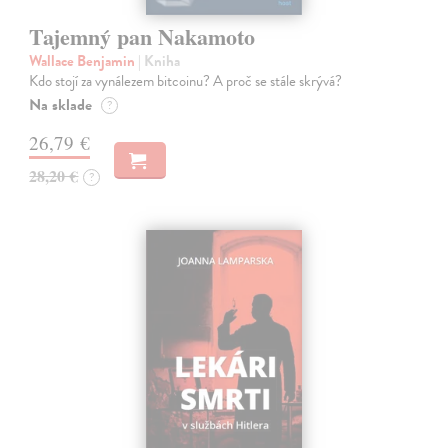
Tajemný pan Nakamoto
Wallace Benjamin
| Kniha
Kdo stojí za vynálezem bitcoinu? A proč se stále skrývá?
Na sklade
?
26,79 €
28,20 €
?