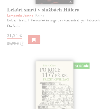
Lekári smrti v službách Hitlera
Lamparska Joanna
| Kniha
Bolo ich tristo. Hitlerova lekárska garda v koncentračných táboroch.
Do 5 dní
21,24 €
21,90 €
?
na sklade