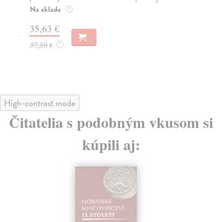
Na sklade
Na
?
35,63 €
25
37,50 €
25
?
High-contrast mode
Čitatelia s podobným vkusom si
kúpili aj: