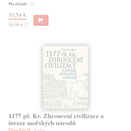
Na sklade
?
33,54 €
35,30 €
?
1177 př. Kr. Zhroucení civilizace a
invaze mořských národů
Cline Eric H.
| Kniha