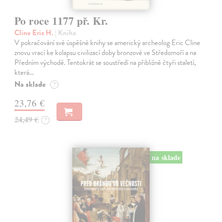
Po roce 1177 př. Kr.
Cline Eric H.
| Kniha
V pokračování své úspěšné knihy se americký archeolog Eric Cline
znovu vrací ke kolapsu civilizací doby bronzové ve Středomoří a na
Předním východě. Tentokrát se soustředí na přibližně čtyři staletí,
která…
Na sklade
?
23,76 €
24,49 €
?
na sklade