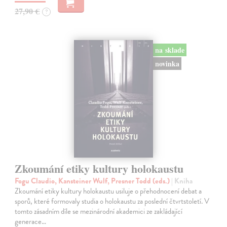
27,90 €
?
na sklade
novinka
Zkoumání etiky kultury holokaustu
Fogu Claudio, Kansteiner Wulf, Presner Todd (eds.)
| Kniha
Zkoumání etiky kultury holokaustu usiluje o přehodnocení debat a
sporů, které formovaly studia o holokaustu za poslední čtvrtstoletí. V
tomto zásadním díle se mezinárodní akademici ze zakládající
generace…