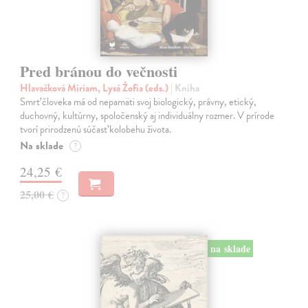
Pred bránou do večnosti
Hlavačková Miriam, Lysá Žofia (eds.)
| Kniha
Smrť človeka má od nepamäti svoj biologický, právny, etický,
duchovný, kultúrny, spoločenský aj individuálny rozmer. V prírode
tvorí prirodzenú súčasť kolobehu života.
Na sklade
?
24,25 €
25,00 €
?
na sklade