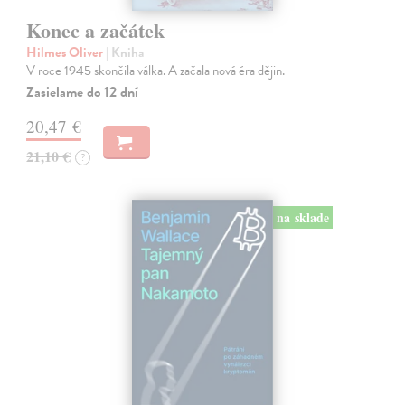
Konec a začátek
Hilmes Oliver
| Kniha
V roce 1945 skončila válka. A začala nová éra dějin.
Zasielame do 12 dní
20,47 €
21,10 €
?
na sklade