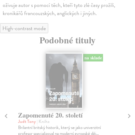
oživuje autor s pomocí těch, kteří tyto zlé časy prožili,
kronikářů francouzských, anglických i jiných.
High-contrast mode
Podobné tituly
na sklade
Zapomenuté 20. století
Z
Judt Tony
| Kniha
Pad
Brilantní britský historik, který se jako univerzitní
Aut
profesor specializoval na moderní evropské děj...
prů