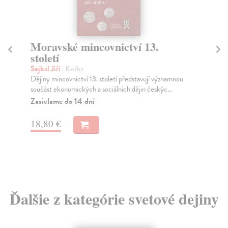
Moravské mincovnictví 13.
N
století
Kov
Pro
Sejbal Jiří
| Kniha
pok
Dějiny mincovnictví 13. století představují významnou
součást ekonomických a sociálních dějin českýc...
Do
Zasielame do 14 dní
23
18,80 €
24
Ďalšie z kategórie svetové dejiny