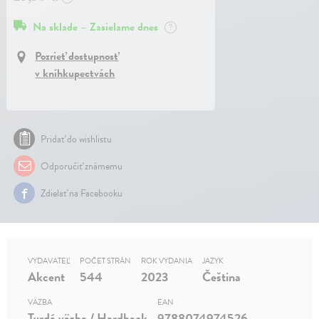
Na sklade – Zasielame dnes
?
Pozrieť dostupnosť
v kníhkupectvách
Pridať do wishlistu
Odporučiť známemu
Zdielať na Facebooku
VYDAVATEĽ
POČET STRÁN
ROK VYDANIA
JAZYK
Akcent
544
2023
Čeština
VÄZBA
EAN
Tvrdá väzba / Hardback
9788074974526