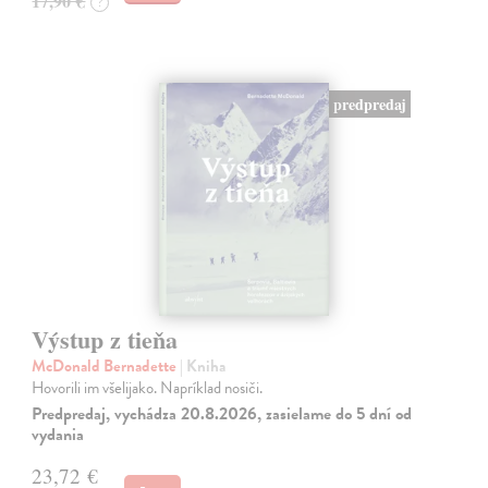
17,90 €
?
predpredaj
Výstup z tieňa
McDonald Bernadette
| Kniha
Hovorili im všelijako. Napríklad nosiči.
Predpredaj, vychádza 20.8.2026, zasielame do 5 dní od
vydania
23,72 €