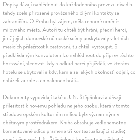
Dopisy dávají nahlédnout do každodenního provozu divadla,
tehdy zcela přirozeně provázaného čilými kontakty se
zahraničím. O Prahu byl zájem, měla renomé umění-
milovného města. Autoři tu chtěli být hráni, přední herci,
jimž jejich domovské německé scény poskytovaly v letních
měsících přiležitost k cestování, tu chtěli vystoupit. S
předkládaným konvolutem lze nahlédnout do příprav těchto
hostování, sledovat, kdy a odkud herci přijížděli, ve kterém
hotelu se ubytovali a kdy, kam a za jakých okolností odjeli, co
nabízeli za role a co nakonec hráli…
Dokumenty vypovídají také o J. N. Štěpánkovi a dávají
příležitost k novému pohledu na jeho osobu, která v tomto
středoevropském kulturním milieu byla významným a
obětavým prostředníkem. Kniha obsahuje vedle samotné
komentované edice pramene tři kontextualizující studie;
první, věnovaná J. N. Štěpánkovi, konfrontuje svědectví