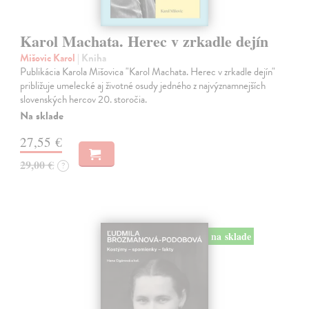
Karol Machata. Herec v zrkadle dejín
Mišovic Karol
| Kniha
Publikácia Karola Mišovica "Karol Machata. Herec v zrkadle dejín"
približuje umelecké aj životné osudy jedného z najvýznamnejších
slovenských hercov 20. storočia.
Na sklade
27,55 €
29,00 €
?
na sklade