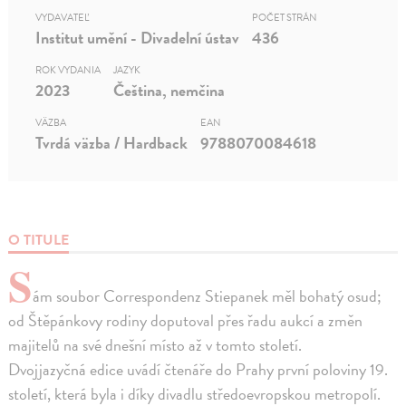
VYDAVATEĽ
POČET STRÁN
Institut umění - Divadelní ústav
436
ROK VYDANIA
JAZYK
2023
Čeština, nemčina
VÄZBA
EAN
Tvrdá väzba / Hardback
9788070084618
O TITULE
S
ám soubor Correspondenz Stiepanek měl bohatý osud;
od Štěpánkovy rodiny doputoval přes řadu aukcí a změn
majitelů na své dnešní místo až v tomto století.
Dvojjazyčná edice uvádí čtenáře do Prahy první poloviny 19.
století, která byla i díky divadlu středoevropskou metropolí.