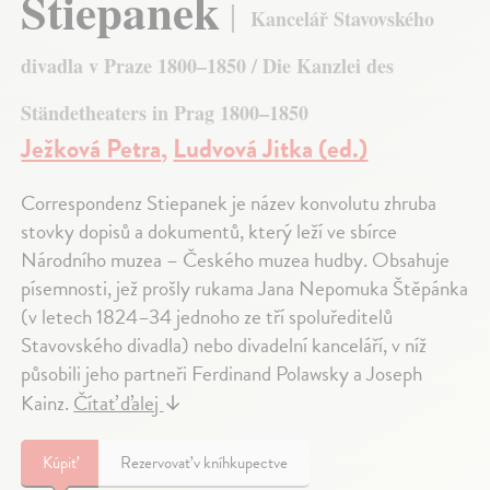
Stiepanek
Kancelář Stavovského
divadla v Praze 1800–1850 / Die Kanzlei des
Ständetheaters in Prag 1800–1850
Ježková Petra
,
Ludvová Jitka (ed.)
Correspondenz Stiepanek je název konvolutu zhruba
stovky dopisů a dokumentů, který leží ve sbírce
Národního muzea – Českého muzea hudby. Obsahuje
písemnosti, jež prošly rukama Jana Nepomuka Štěpánka
(v letech 1824–34 jednoho ze tří spoluředitelů
Stavovského divadla) nebo divadelní kanceláří, v níž
působili jeho partneři Ferdinand Polawsky a Joseph
Kainz.
Čítať ďalej
↓
Kúpiť
Rezervovať v kníhkupectve