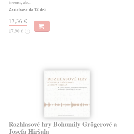
činnost, ale…
Zasielame do 12 dní
17,36 €
17,90 €
?
Rozhlasové hry Bohumily Grögerové a
Josefa Hiršala