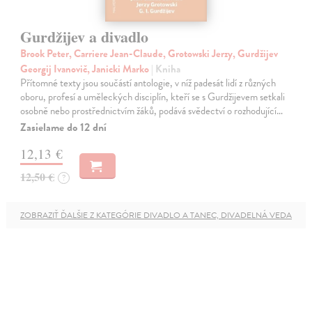
Gurdžijev a divadlo
Brook Peter, Carriere Jean-Claude, Grotowski Jerzy, Gurdžijev
Georgij Ivanovič, Janicki Marko
| Kniha
Přítomné texty jsou součástí antologie, v níž padesát lidí z různých
oboru, profesí a uměleckých disciplín, kteří se s Gurdžijevem setkali
osobně nebo prostřednictvím žáků, podává svědectví o rozhodující…
Zasielame do 12 dní
12,13 €
12,50 €
?
ZOBRAZIŤ ĎALŠIE Z KATEGÓRIE DIVADLO A TANEC, DIVADELNÁ VEDA