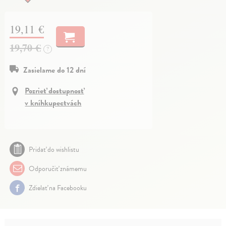
19,11 €
19,70 €
?
Zasielame do 12 dní
Pozrieť dostupnosť
v kníhkupectvách
Pridať do wishlistu
Odporučiť známemu
Zdielať na Facebooku