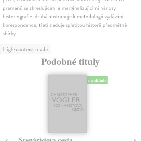
pramenů se zkreslujícími a marginalizujícími nánosy
historiografie, druhá abstrahuje k metodologii vydávání
korespondence, třetí sleduje spletitou historii předmětné
sbírky.
High-contrast mode
Podobné tituly
na sklade
Scenáristova cesta
Te