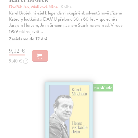
Dvořák Jan, Malíková Nina
| Kniha
Karel Brožek náležel k legendární skupině absolventů nově zřízené
Katedry loutkářství DAMU přelomu 50. a 60. let – společně s
Jurajem Herzem, Jiřím Srncem, Janem Švankmajerem ad. V roce
1959 stál na jevišti…
Zasielame do 12 dní
9,12 €
9,40 €
?
na sklade