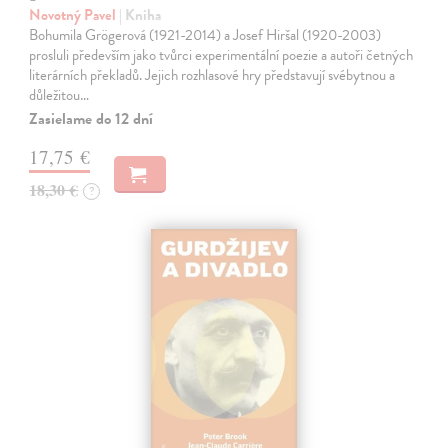
Novotný Pavel
| Kniha
Bohumila Grögerová (1921-2014) a Josef Hiršal (1920-2003)
prosluli především jako tvůrci experimentální poezie a autoři četných
literárních překladů. Jejich rozhlasové hry představují svébytnou a
důležitou…
Zasielame do 12 dní
17,75 €
18,30 €
?