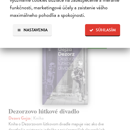
Ďalšie z kategórie divadlo a
funkčnosti, marketingové účely a zaistenie vášho
maximálneho pohodlia a spokojnosti.
tanec, divadelná veda
NASTAVENIA
SÚHLASÍM
na sklade
Dezorzovo lútkové divadlo
Dezorz Gejza
| Kniha
Kniha o Dezorzovom lútkovom divadle mapuje viac ako dve
desaťročia existencie jedného z najvýraznejších slovenských