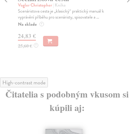
Vogler Christopher
| Kniha
Me
Scenáristova cesta je „klasický“ praktický manuál k
Mon
vyprávění příběhu pro scenáristy, spisovatele a ...
prů
Na sklade
Za
?
24,83 €
19
25,60 €
20
?
High-contrast mode
Čitatelia s podobným vkusom si
kúpili aj: