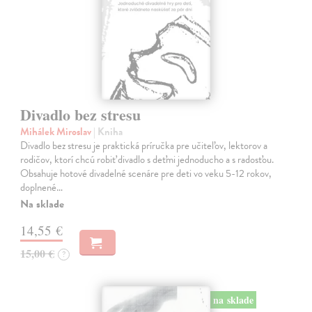
Divadlo bez stresu
Mihálek Miroslav
| Kniha
Divadlo bez stresu je praktická príručka pre učiteľov, lektorov a
rodičov, ktorí chcú robiť divadlo s deťmi jednoducho a s radosťou.
Obsahuje hotové divadelné scenáre pre deti vo veku 5-12 rokov,
doplnené…
Na sklade
14,55 €
15,00 €
?
na sklade