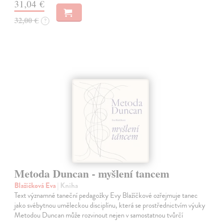
31,04 €
32,00 €
?
Metoda Duncan - myšlení tancem
Blažíčková Eva
| Kniha
Text významné taneční pedagožky Evy Blažíčkové ozřejmuje tanec
jako svébytnou uměleckou disciplínu, která se prostřednictvím výuky
Metodou Duncan může rozvinout nejen v samostatnou tvůrčí