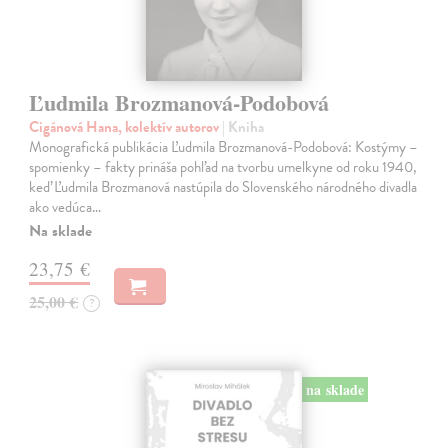
Ľudmila Brozmanová-Podobová
Cigánová Hana, kolektív autorov
| Kniha
Monografická publikácia Ľudmila Brozmanová-Podobová: Kostýmy –
spomienky – fakty prináša pohľad na tvorbu umelkyne od roku 1940,
keď Ľudmila Brozmanová nastúpila do Slovenského národného divadla
ako vedúca…
Na sklade
23,75 €
25,00 €
?
na sklade