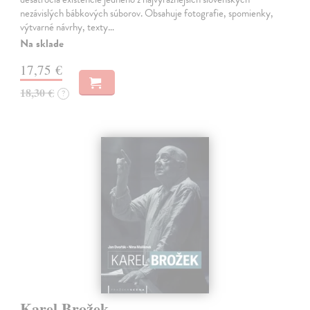
nezávislých bábkových súborov. Obsahuje fotografie, spomienky,
výtvarné návrhy, texty…
Na sklade
17,75 €
18,30 €
?
Karel Brožek