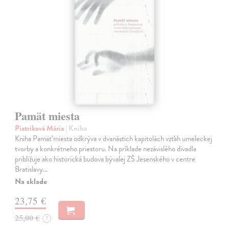
Pamät miesta
Piatriková Mária
| Kniha
Kniha Pamäť miesta odkrýva v dvanástich kapitolách vzťah umeleckej
tvorby a konkrétneho priestoru. Na príklade nezávislého divadla
približuje ako historická budova bývalej ZŠ Jesenského v centre
Bratislavy…
Na sklade
23,75 €
25,00 €
?