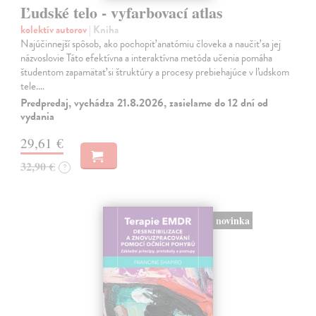
Ľudské telo - vyfarbovací atlas
kolektív autorov
| Kniha
Najúčinnejší spôsob, ako pochopiť anatómiu človeka a naučiť sa jej
názvoslovie Táto efektívna a interaktívna metóda učenia pomáha
študentom zapamätať si štruktúry a procesy prebiehajúce v ľudskom
tele.…
Predpredaj, vychádza 21.8.2026, zasielame do 12 dní od
vydania
29,61 €
32,90 €
?
novinka