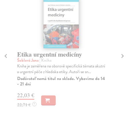
Etika urgentní medicíny
M
Šeblová Jana
| Kniha
Ka
Kniha je zaměřena na oborově specifická témata akutní
Prv
a urgentní péče z hlediska etiky. Autoři se sn...
kte
Dodávateľ nemá titul na sklade. Vybavíme do 14
Za
- 21 dní
30
22,03 €
31
22,71 €
?