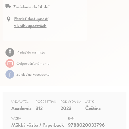
Zasielame do 14 dní
Pozrieť dostupnosť
v kníhkupectvách
Pridať do wishlistu
Odporučiť známemu
Zdielať na Facebooku
VYDAVATEĽ
POČET STRÁN
ROK VYDANIA
JAZYK
Academia
312
2023
Čeština
VÄZBA
EAN
Mäkká väzba / Paperback
9788020033796