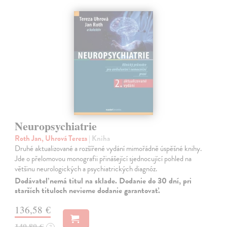
Neuropsychiatrie
Roth Jan, Uhrová Tereza
| Kniha
Druhé aktualizované a rozšířené vydání mimořádně úspěšné knihy.
Jde o přelomovou monografii přinášející sjednocující pohled na
většinu neurologických a psychiatrických diagnóz.
Dodávateľ nemá titul na sklade. Dodanie do 30 dní, pri
starších tituloch nevieme dodanie garantovať.
136,58 €
140,80 €
?