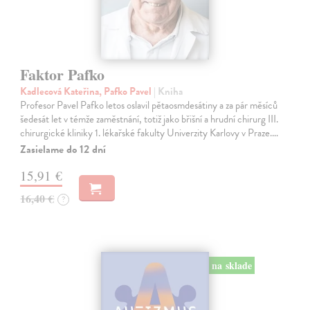
Faktor Pafko
Kadlecová Kateřina, Pafko Pavel
| Kniha
Profesor Pavel Pafko letos oslavil pětaosmdesátiny a za pár měsíců
šedesát let v témže zaměstnání, totiž jako břišní a hrudní chirurg III.
chirurgické kliniky 1. lékařské fakulty Univerzity Karlovy v Praze.…
Zasielame do 12 dní
15,91 €
16,40 €
?
na sklade