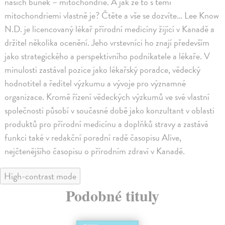
našich buněk – mitochondrie. A jak že to s těmi
mitochondriemi vlastně je? Čtěte a vše se dozvíte… Lee Know
N.D. je licencovaný lékař přírodní medicíny žijící v Kanadě a
držitel několika ocenění. Jeho vrstevníci ho znají především
jako strategického a perspektivního podnikatele a lékaře. V
minulosti zastával pozice jako lékařský poradce, vědecký
hodnotitel a ředitel výzkumu a vývoje pro významné
organizace. Kromě řízení vědeckých výzkumů ve své vlastní
společnosti působí v současné době jako konzultant v oblasti
produktů pro přírodní medicínu a doplňků stravy a zastává
funkci také v redakční poradní radě časopisu Alive,
nejčtenějšího časopisu o přírodním zdraví v Kanadě.
High-contrast mode
Podobné tituly