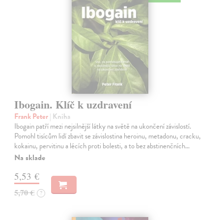
Ibogain. Klíč k uzdravení
Frank Peter
| Kniha
Ibogain patří mezi nejsilnější látky na světě na ukončení závislostí.
Pomohl tisícům lidí zbavit se závislostina heroinu, metadonu, cracku,
kokainu, pervitinu a lécích proti bolesti, a to bez abstinenčních…
Na sklade
5,53 €
5,70 €
?