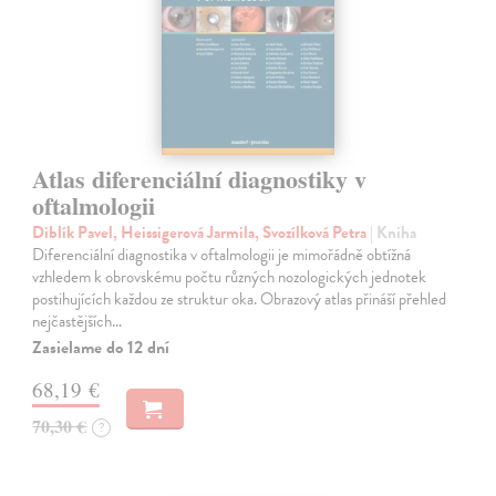
Atlas diferenciální diagnostiky v
oftalmologii
Diblík Pavel, Heissigerová Jarmila, Svozílková Petra
| Kniha
Diferenciální diagnostika v oftalmologii je mimořádně obtížná
vzhledem k obrovskému počtu různých nozologických jednotek
postihujících každou ze struktur oka. Obrazový atlas přináší přehled
nejčastějších…
Zasielame do 12 dní
68,19 €
70,30 €
?