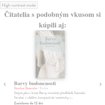
High-contrast mode
Čitatelia s podobným vkusom si
kúpili aj:
Barvy budoucnosti
M
Struhar Stanislav
| Kniha
Sp
Stejně jako v knize Barvy minulosti předkládá Stanislav
V š
Struhar i v dalším, kompozičně i esteticky v...
kvů
Zasielame do 12 dní
Na