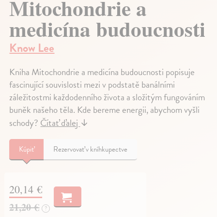
Mitochondrie a
medicína budoucnosti
Know Lee
Kniha Mitochondrie a medicína budoucnosti popisuje
fascinující souvislosti mezi v podstatě banálními
záležitostmi každodenního života a složitým fungováním
buněk našeho těla. Kde bereme energii, abychom vyšli
schody?
Čítať ďalej
↓
Kúpiť
Rezervovať v kníhkupectve
20,14 €
21,20 €
?