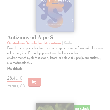
Autizmus od A po S
Ostatníková Daniela, kolektív autorov
| Kniha
Povedomie o poruchách autistického spektra sa na Slovensku každým
rokom zvyšuje. Pribúdajú poznatky o biologických a
environmentálnych faktoroch, ktoré prispievajú k prejavom autizmu,
aj o možnostiach…
Na sklade
28,41 €
29,90 €
?
na sklade