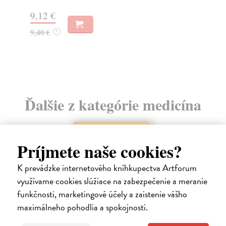
9,12 €
16
9,40 €
16
?
Ďalšie z kategórie medicína
na sklade
Príjmete naše cookies?
K prevádzke internetového kníhkupectva Artforum
využívame cookies slúžiace na zabezpečenie a meranie
funkčnosti, marketingové účely a zaistenie vášho
maximálneho pohodlia a spokojnosti.