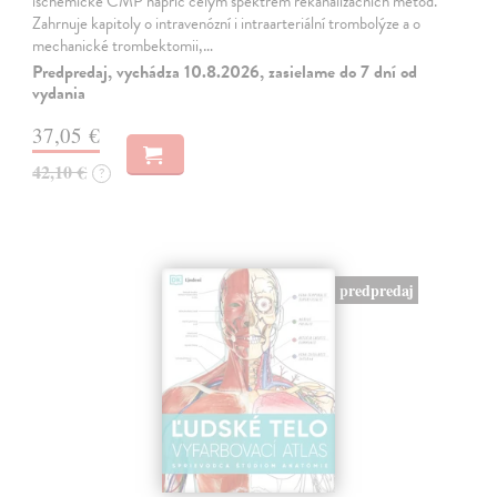
ischemické CMP napříč celým spektrem rekanalizačních metod.
Zahrnuje kapitoly o intravenózní i intraarteriální trombolýze a o
mechanické trombektomii,…
Predpredaj, vychádza 10.8.2026, zasielame do 7 dní od
vydania
37,05 €
42,10 €
?
predpredaj