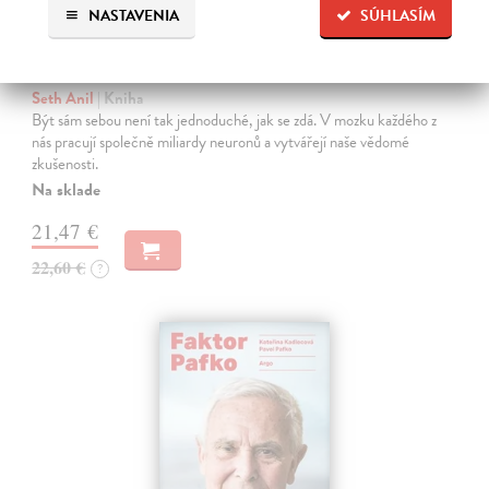
NASTAVENIA
SÚHLASÍM
Sám sebou
Seth Anil
| Kniha
Být sám sebou není tak jednoduché, jak se zdá. V mozku každého z
nás pracují společně miliardy neuronů a vytvářejí naše vědomé
zkušenosti.
Na sklade
21,47 €
22,60 €
?