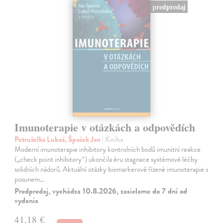
predpredaj
Imunoterapie v otázkách a odpovědích
Petruželka Luboš, Špaček Jan
| Kniha
Moderní imunoterapie inhibitory kontrolních bodů imunitní reakce
(„check point inhibitory“) ukončila éru stagnace systémové léčby
solidních nádorů. Aktuální otázky biomarkerově řízené imunoterapie s
posunem…
Predpredaj, vychádza 10.8.2026, zasielame do 7 dní od
vydania
41,18 €