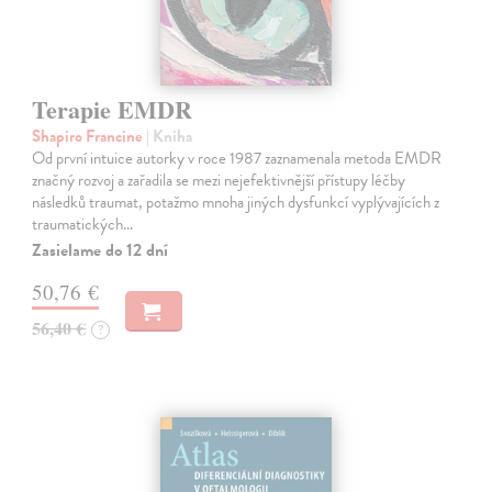
Terapie EMDR
Shapiro Francine
| Kniha
Od první intuice autorky v roce 1987 zaznamenala metoda EMDR
značný rozvoj a zařadila se mezi nejefektivnější přístupy léčby
následků traumat, potažmo mnoha jiných dysfunkcí vyplývajících z
traumatických…
Zasielame do 12 dní
50,76 €
56,40 €
?