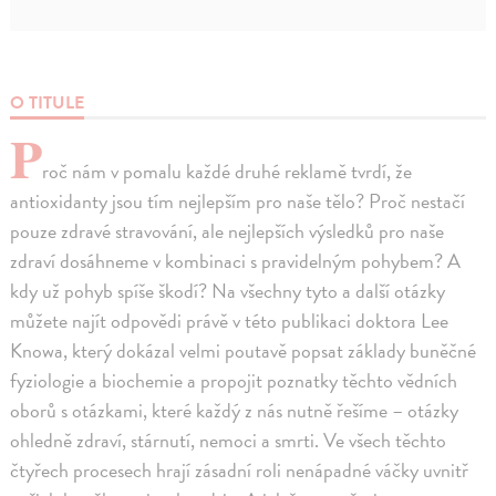
O TITULE
P
roč nám v pomalu každé druhé reklamě tvrdí, že
antioxidanty jsou tím nejlepším pro naše tělo? Proč nestačí
pouze zdravé stravování, ale nejlepších výsledků pro naše
zdraví dosáhneme v kombinaci s pravidelným pohybem? A
kdy už pohyb spíše škodí? Na všechny tyto a další otázky
můžete najít odpovědi právě v této publikaci doktora Lee
Knowa, který dokázal velmi poutavě popsat základy buněčné
fyziologie a biochemie a propojit poznatky těchto vědních
oborů s otázkami, které každý z nás nutně řešíme – otázky
ohledně zdraví, stárnutí, nemoci a smrti. Ve všech těchto
čtyřech procesech hrají zásadní roli nenápadné váčky uvnitř