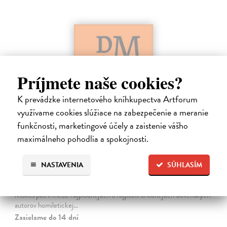
Príjmete naše cookies?
K prevádzke internetového kníhkupectva Artforum
využívame cookies slúžiace na zabezpečenie a meranie
funkčnosti, marketingové účely a zaistenie vášho
maximálneho pohodlia a spokojnosti.
Dominik Mokoš OFM (1718-1776) a jeho
kazateľská tvorba
Škovierová Angela
| Kniha
NASTAVENIA
SÚHLASÍM
Ide o titul, ktorým naše vydavateľstvo pokračuje v mapovaní
františkánskeho príspevku k našej kultúre. Františkán Dominik
Mokoš patril medzi najplodnejších a najpozoruhodnejších slovenských
autorov homiletickej…
Zasielame do 14 dní