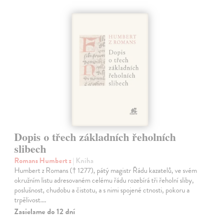
Dopis o třech základních řeholních
slibech
Romans Humbert z
| Kniha
Humbert z Romans († 1277), pátý magistr Řádu kazatelů, ve svém
okružním listu adresovaném celému řádu rozebírá tři řeholní sliby,
poslušnost, chudobu a čistotu, a s nimi spojené ctnosti, pokoru a
trpělivost.…
Zasielame do 12 dní