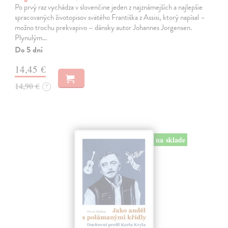
Po prvý raz vychádza v slovenčine jeden z najznámejších a najlepšie
spracovaných životopisov svätého Františka z Assisi, ktorý napísal –
možno trochu prekvapivo – dánsky autor Johannes Jorgensen.
Plynulým…
Do 5 dní
14,45 €
14,90 €
?
na sklade