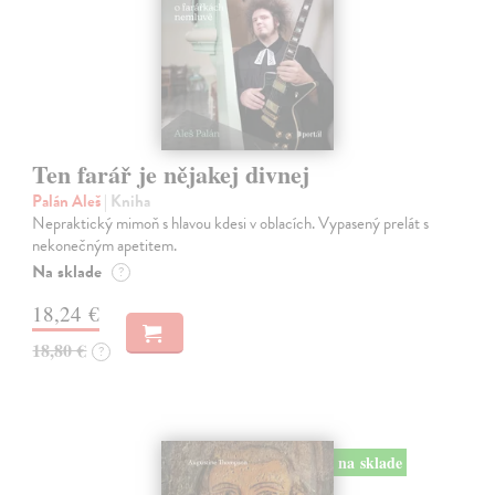
Ten farář je nějakej divnej
Palán Aleš
| Kniha
Nepraktický mimoň s hlavou kdesi v oblacích. Vypasený prelát s
nekonečným apetitem.
Na sklade
?
18,24 €
18,80 €
?
na sklade