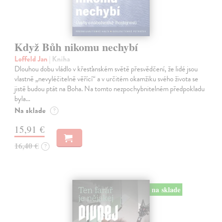
Když Bůh nikomu nechybí
Loffeld Jan
| Kniha
Dlouhou dobu vládlo v křesťanském světě přesvědčení, že lidé jsou
vlastně „nevyléčitelně věřící“ a v určitém okamžiku svého života se
jistě budou ptát na Boha. Na tomto nezpochybnitelném předpokladu
byla…
Na sklade
?
15,91 €
16,40 €
?
na sklade