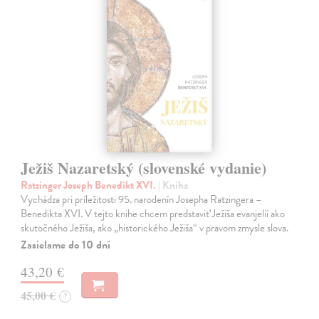
Ježiš Nazaretský (slovenské vydanie)
Ratzinger Joseph Benedikt XVI.
| Kniha
Vychádza pri príležitosti 95. narodenín Josepha Ratzingera –
Benedikta XVI. V tejto knihe chcem predstaviť Ježiša evanjelií ako
skutočného Ježiša, ako „historického Ježiša“ v pravom zmysle slova.
Zasielame do 10 dní
43,20 €
45,00 €
?