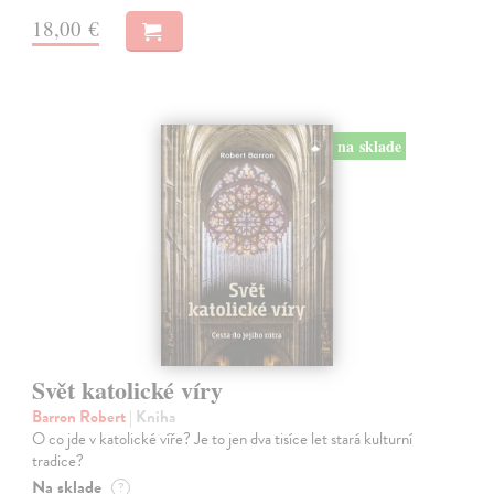
18,00 €
na sklade
Svět katolické víry
Barron Robert
| Kniha
O co jde v katolické víře? Je to jen dva tisíce let stará kulturní
tradice?
Na sklade
?