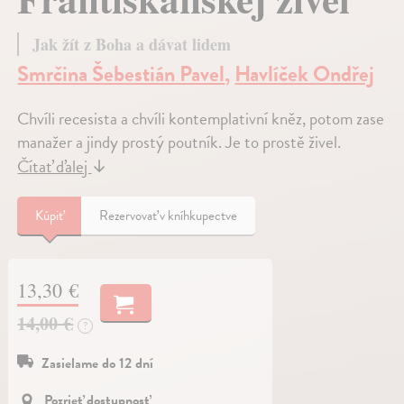
Jak žít z Boha a dávat lidem
Smrčina Šebestián Pavel
,
Havlíček Ondřej
Chvíli recesista a chvíli kontemplativní kněz, potom zase
manažer a jindy prostý poutník. Je to prostě živel.
Čítať ďalej
↓
Kúpiť
Rezervovať v kníhkupectve
13,30 €
14,00 €
?
Zasielame do 12 dní
Pozrieť dostupnosť