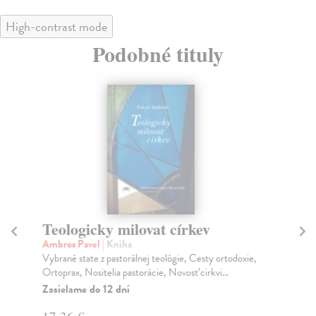
High-contrast mode
Podobné tituly
Teologicky milovat církev
Kd
B
Ambros Pavel
| Kniha
Vybrané state z pastorálnej teológie, Cesty ortodoxie,
Ho
Ortoprax, Nositelia pastorácie, Novosť cirkvi...
Výk
kos
Zasielame do 12 dní
Na