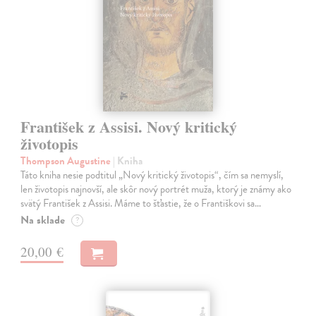
František z Assisi. Nový kritický
životopis
Thompson Augustine
| Kniha
Táto kniha nesie podtitul „Nový kritický životopis“, čím sa nemyslí,
len životopis najnovší, ale skôr nový portrét muža, ktorý je známy ako
svätý František z Assisi. Máme to šťastie, že o Františkovi sa…
Na sklade
?
20,00 €