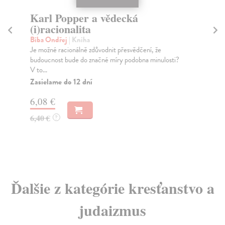
Karl Popper a vědecká
(i)racionalita
J
Bíba Ondřej
| Kniha
So
Je možné racionálně zdůvodnit přesvědčení, že
Voz
budoucnost bude do značné míry podobna minulosti?
mno
V to...
Ond
Zasielame do 12 dní
6,08 €
15
6,40 €
?
Ďalšie z kategórie kresťanstvo a
judaizmus