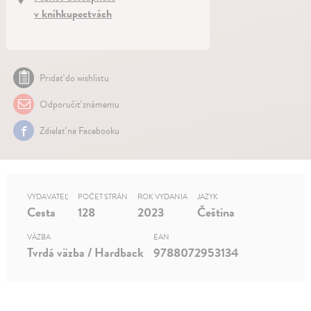
v kníhkupectvách
Pridať do wishlistu
Odporučiť známemu
Zdielať na Facebooku
VYDAVATEĽ
POČET STRÁN
ROK VYDANIA
JAZYK
Cesta
128
2023
Čeština
VÄZBA
EAN
Tvrdá väzba / Hardback
9788072953134