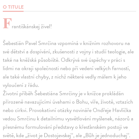
O TITULE
F
rantiškánskej živel!
Šebestián Pavel Smrčina vzpomíná v knižním rozhovoru na
své dětství a dospívání, zkušenosti z vojny i studií teologie, ale
také na kněžská působiště. Odkrývá své úspěchy v práci s
lidmi na okraji společnosti nebo při vedení velkých farností,
ale také vlastní chyby, z nichž některé vedly málem k jeho
vyloučení z řádu.
Životní příběh Šebestiána Smrčiny je v knížce prokládán
přirozeně navazujícími úvahami o Bohu, víře, životě, vztazích
nebo církvi. Provokativní otázky novináře Ondřeje Havlíčka
vedou Smrčinu k detailnímu vysvětlování myšlenek, názorů a
přesnému formulování představy o křesťanském postoji ve
světě, kde „život je Dostojevskej“, ale „Bůh je jednoduchej“.