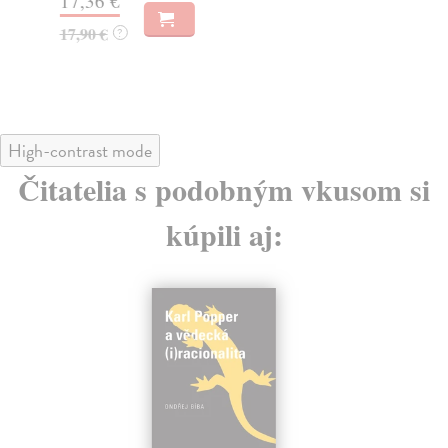
17,36 €
15
17,90 €
?
15
High-contrast mode
Čitatelia s podobným vkusom si
kúpili aj: