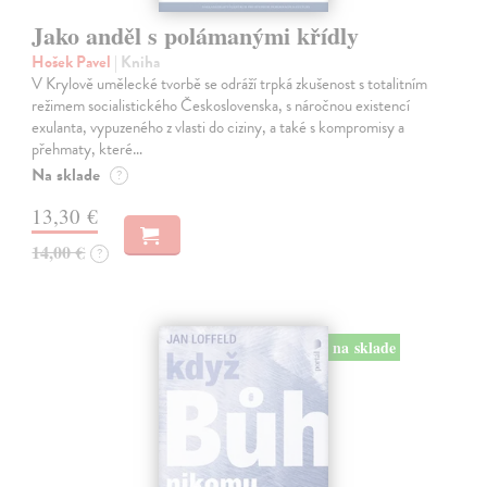
Jako anděl s polámanými křídly
Hošek Pavel
| Kniha
V Krylově umělecké tvorbě se odráží trpká zkušenost s totalitním
režimem socialistického Československa, s náročnou existencí
exulanta, vypuzeného z vlasti do ciziny, a také s kompromisy a
přehmaty, které…
Na sklade
?
13,30 €
14,00 €
?
na sklade