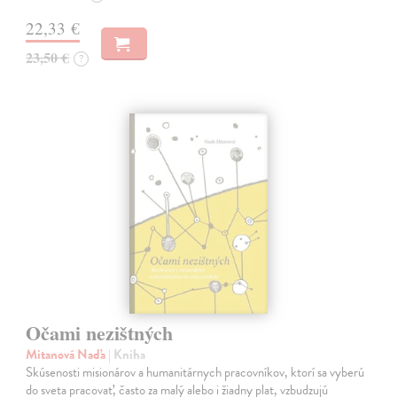
22,33 €
23,50 €
?
Očami nezištných
Mitanová Naďa
| Kniha
Skúsenosti misionárov a humanitárnych pracovníkov, ktorí sa vyberú
do sveta pracovať, často za malý alebo i žiadny plat, vzbudzujú