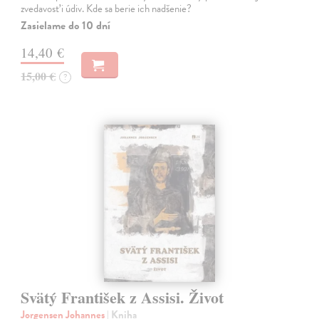
zvedavosť i údiv. Kde sa berie ich nadšenie?
Zasielame do 10 dní
14,40 €
15,00 €
?
Svätý František z Assisi. Život
Jorgensen Johannes
| Kniha