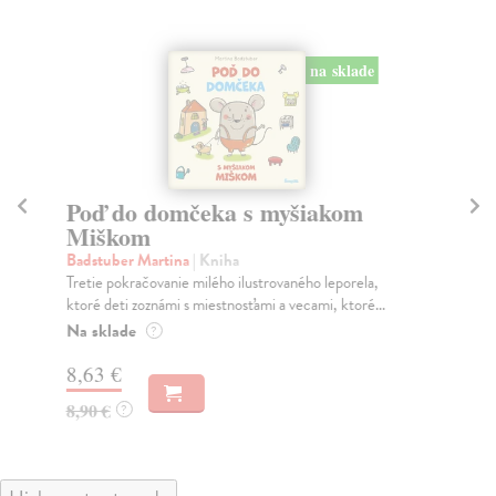
na sklade
Poď do domčeka s myšiakom
H
Miškom
Mi
Kŕm
Badstuber Martina
| Kniha
roz
Tretie pokračovanie milého ilustrovaného leporela,
ktoré deti zoznámi s miestnosťami a vecami, ktoré...
Na
Na sklade
?
11
8,63 €
12
8,90 €
?