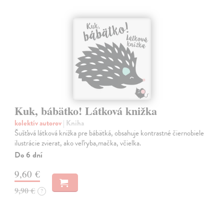
Kuk, bábätko! Látková knižka
kolektív autorov
| Kniha
Šušťavá látková knižka pre bábätká, obsahuje kontrastné čiernobiele
ilustrácie zvierat, ako veľryba,mačka, včielka.
Do 6 dní
9,60 €
9,90 €
?