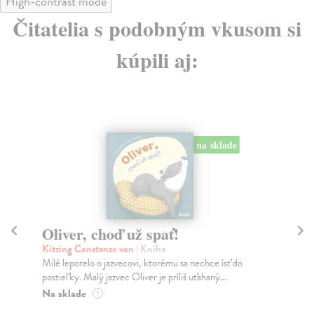
High-contrast mode
Čitatelia s podobným vkusom si
kúpili aj:
na sklade
Oliver, choď už spať!
B
Kitzing Constanze von
| Kniha
Ha
Milé leporelo o jazvecovi, ktorému sa nechce ísť do
Bob
postieľky. Malý jazvec Oliver je príliš uťahaný...
kto
Na sklade
Do
?