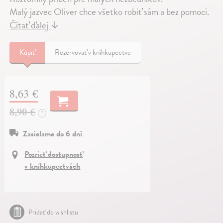
Malý jazvec Oliver chce všetko robiť sám a bez pomoci.
Čítať ďalej
↓
Kúpiť
Rezervovať v kníhkupectve
8,63 €
8,90 €
?
Zasielame do 6 dní
Pozrieť dostupnosť
v kníhkupectvách
Pridať do wishlistu