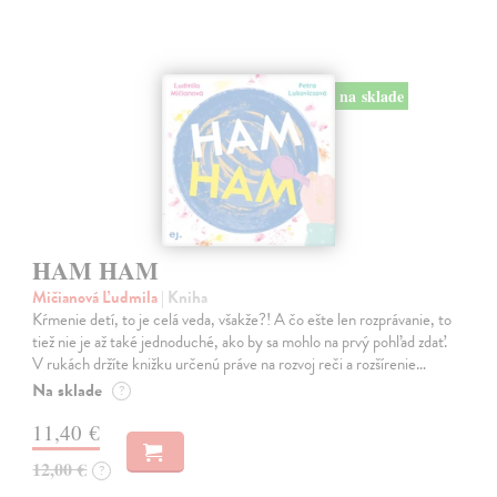
na sklade
HAM HAM
Mičianová Ľudmila
| Kniha
Kŕmenie detí, to je celá veda, všakže?! A čo ešte len rozprávanie, to
tiež nie je až také jednoduché, ako by sa mohlo na prvý pohľad zdať.
V rukách držíte knižku určenú práve na rozvoj reči a rozšírenie…
Na sklade
?
11,40 €
12,00 €
?