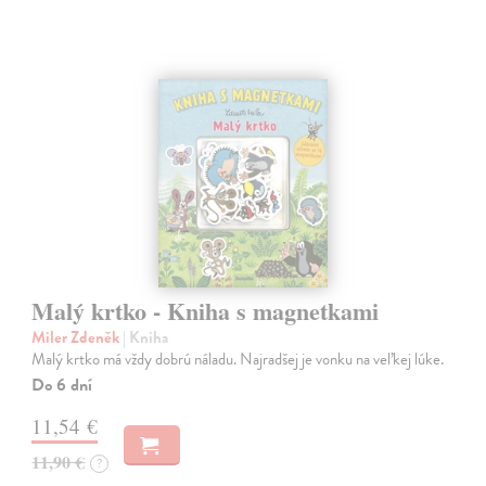
Malý krtko - Kniha s magnetkami
Miler Zdeněk
| Kniha
Malý krtko má vždy dobrú náladu. Najradšej je vonku na veľkej lúke.
Do 6 dní
11,54 €
11,90 €
?