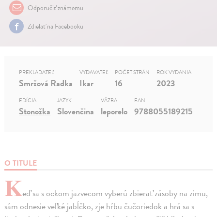
Odporučiť známemu
Zdielať na Facebooku
PREKLADATEĽ
VYDAVATEĽ
POČET STRÁN
ROK VYDANIA
Smržová Radka
Ikar
16
2023
EDÍCIA
JAZYK
VÄZBA
EAN
Stonožka
Slovenčina
leporelo
9788055189215
O TITULE
K
eď sa s ockom jazvecom vyberú zbierať zásoby na zimu,
sám odnesie veľké jabĺčko, zje hŕbu čučoriedok a hrá sa s