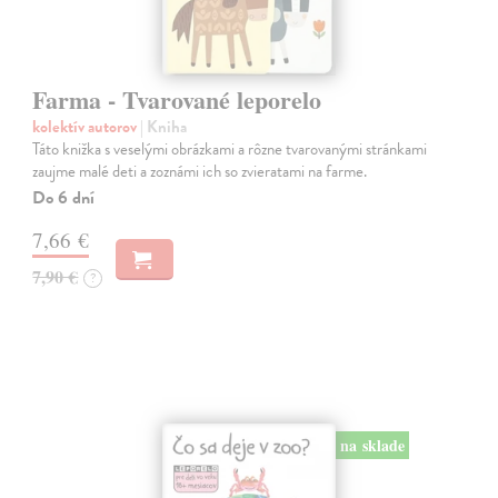
Farma - Tvarované leporelo
kolektív autorov
| Kniha
Táto knižka s veselými obrázkami a rôzne tvarovanými stránkami
zaujme malé deti a zoznámi ich so zvieratami na farme.
Do 6 dní
7,66 €
7,90 €
?
na sklade