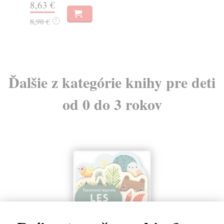
8,63 €
7,
8,90 €
7,
?
Ďalšie z kategórie knihy pre deti
od 0 do 3 rokov