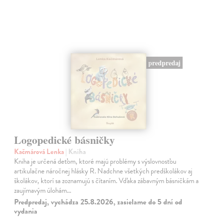
predpredaj
Logopedické básničky
Kačmárová Lenka
| Kniha
Kniha je určená deťom, ktoré majú problémy s výslovnosťou
artikulačne náročnej hlásky R. Nadchne všetkých predškolákov aj
školákov, ktorí sa zoznamujú s čítaním. Vďaka zábavným básničkám a
zaujímavým úlohám…
Predpredaj, vychádza 25.8.2026, zasielame do 5 dní od
vydania