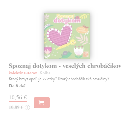
Spoznaj dotykom - veselých chrobáčikov
kolektív autorov
| Kniha
Ktorý hmyz opeľuje kvietky? Ktorý chrobáčik tká pavučiny?
Do 6 dní
10,56 €
10,89 €
?