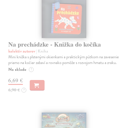
Na prechádzke - Knižka do kočíka
kolektív autorov
| Kniha
Mini knižka s plstenými okienkami a praktickým pútkom na zavesenie
priamo na kočiar zabaví a rovnako pomôže s rozvojom hmatu a zraku.
Na sklade
?
6,69 €
6,90 €
?