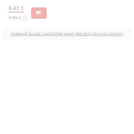
8,42 €
9,90 €
?
ZOBRAZIŤ ĎALŠIE Z KATEGÓRIE KNIHY PRE DETI OD 0 DO 3 ROKOV