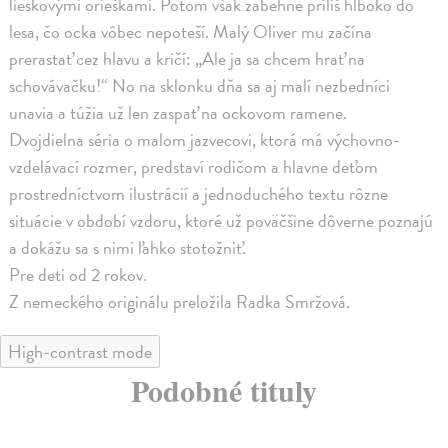
lieskovými orieškami. Potom však zabehne príliš hlboko do
lesa, čo ocka vôbec nepoteší. Malý Oliver mu začína
prerastať cez hlavu a kričí: „Ale ja sa chcem hrať na
schovávačku!“ No na sklonku dňa sa aj malí nezbedníci
unavia a túžia už len zaspať na ockovom ramene.
Dvojdielna séria o malom jazvecovi, ktorá má výchovno-
vzdelávací rozmer, predstaví rodičom a hlavne deťom
prostredníctvom ilustrácií a jednoduchého textu rôzne
situácie v období vzdoru, ktoré už poväčšine dôverne poznajú
a dokážu sa s nimi ľahko stotožniť.
Pre deti od 2 rokov.
Z nemeckého originálu preložila Radka Smržová.
High-contrast mode
Podobné tituly