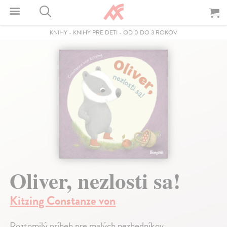
KNIHY
-
KNIHY PRE DETI
-
OD 0 DO 3 ROKOV
Oliver, nezlosti sa!
Kitzing Constanze von
Roztomilý príbeh pre malých nezbedníkov.