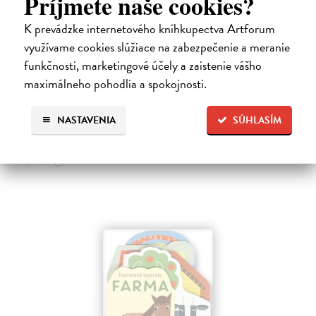
Príjmete naše cookies?
K prevádzke internetového kníhkupectva Artforum
Les - Tvarované leporelo
využívame cookies slúžiace na zabezpečenie a meranie
funkčnosti, marketingové účely a zaistenie vášho
Payne Sally
| Kniha
Táto knižka s veselými obrázkami a rôzne tvarovanými stránkami
maximálneho pohodlia a spokojnosti.
zaujme malé deti a zoznámi ich so životom v lese.
Do 6 dní
NASTAVENIA
SÚHLASÍM
7,66 €
7,90 €
?