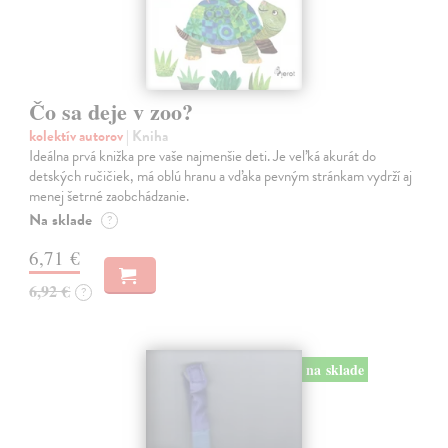
Čo sa deje v zoo?
kolektív autorov
| Kniha
Ideálna prvá knižka pre vaše najmenšie deti. Je veľká akurát do
detských ručičiek, má oblú hranu a vďaka pevným stránkam vydrží aj
menej šetrné zaobchádzanie.
Na sklade
?
6,71 €
6,92 €
?
na sklade