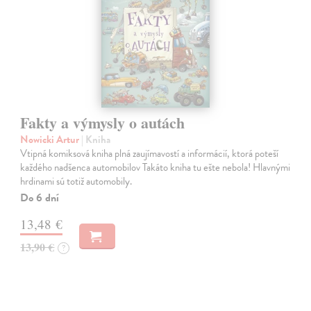
Fakty a výmysly o autách
Nowicki Artur
| Kniha
Vtipná komiksová kniha plná zaujímavostí a informácií, ktorá poteší
každého nadšenca automobilov Takáto kniha tu ešte nebola! Hlavnými
hrdinami sú totiž automobily.
Do 6 dní
13,48 €
13,90 €
?