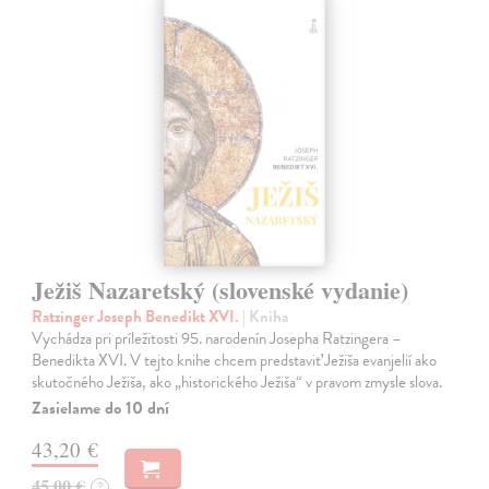
Ježiš Nazaretský (slovenské vydanie)
Ratzinger Joseph Benedikt XVI.
| Kniha
Vychádza pri príležitosti 95. narodenín Josepha Ratzingera –
Benedikta XVI. V tejto knihe chcem predstaviť Ježiša evanjelií ako
skutočného Ježiša, ako „historického Ježiša“ v pravom zmysle slova.
Zasielame do 10 dní
43,20 €
45,00 €
?