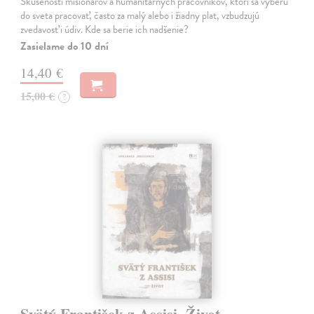
Skúsenosti misionárov a humanitárnych pracovníkov, ktorí sa vyberú
do sveta pracovať, často za malý alebo i žiadny plat, vzbudzujú
zvedavosť i údiv. Kde sa berie ich nadšenie?
Zasielame do 10 dní
14,40 €
15,00 €
?
Svätý František z Assisi. Život