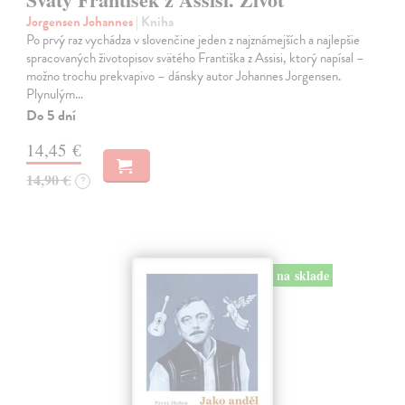
Jorgensen Johannes
| Kniha
Po prvý raz vychádza v slovenčine jeden z najznámejších a najlepšie
spracovaných životopisov svätého Františka z Assisi, ktorý napísal –
možno trochu prekvapivo – dánsky autor Johannes Jorgensen.
Plynulým…
Do 5 dní
14,45 €
14,90 €
?
na sklade