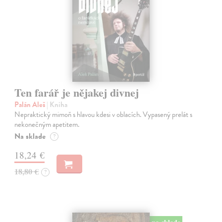
Ten farář je nějakej divnej
Palán Aleš
| Kniha
Nepraktický mimoň s hlavou kdesi v oblacích. Vypasený prelát s
nekonečným apetitem.
Na sklade
?
18,24 €
18,80 €
?