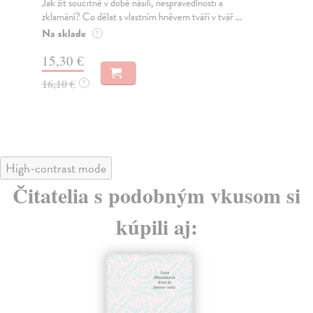
Jak žít soucitně v době násilí, nespravedlnosti a
Kni
zklamání? Co dělat s vlastním hněvem tváří v tvář ...
svě
Na sklade
Za
?
15,30 €
11
16,10 €
12
?
High-contrast mode
Čitatelia s podobným vkusom si
kúpili aj: