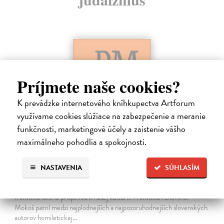
Príjmete naše cookies?
K prevádzke internetového kníhkupectva Artforum
využívame cookies slúžiace na zabezpečenie a meranie
funkčnosti, marketingové účely a zaistenie vášho
maximálneho pohodlia a spokojnosti.
Dominik Mokoš OFM (1718-1776) a jeho
kazateľská tvorba
NASTAVENIA
SÚHLASÍM
Škovierová Angela
| Kniha
Ide o titul, ktorým naše vydavateľstvo pokračuje v mapovaní
františkánskeho príspevku k našej kultúre. Františkán Dominik
Mokoš patril medzi najplodnejších a najpozoruhodnejších slovenských
autorov homiletickej…