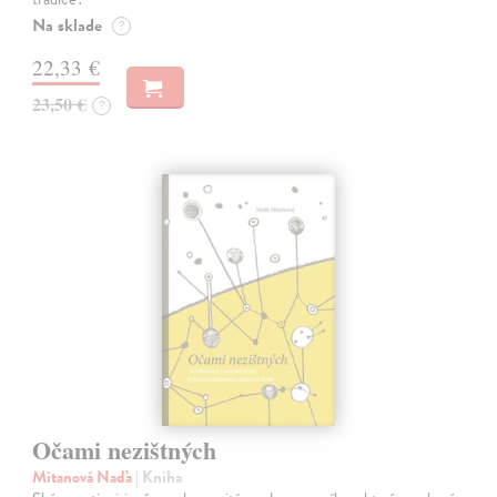
Na sklade
?
22,33 €
23,50 €
?
Očami nezištných
Mitanová Naďa
| Kniha