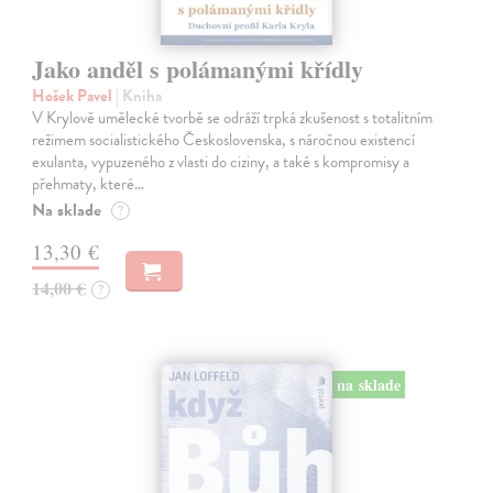
Jako anděl s polámanými křídly
Hošek Pavel
| Kniha
V Krylově umělecké tvorbě se odráží trpká zkušenost s totalitním
režimem socialistického Československa, s náročnou existencí
exulanta, vypuzeného z vlasti do ciziny, a také s kompromisy a
přehmaty, které…
Na sklade
?
13,30 €
14,00 €
?
na sklade