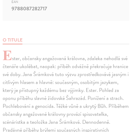
EAN
9788087282717
O TITULE
E
ster, občansky angažovaná královna, zdaleka nehodlá své
čtenáře ukolébat, naopak: příběh odvážně překračuje hranice
své doby. Jana Šrámková tuto výzvu zprostředkovává jasným i
citlivým hlasem a hlavně: současným, osobitým jazykem,
který je přístupný každému bez výjimky. Ester. Pohled za
oponu příběhu slavné židovské Šahrazád. Ponížení a strach.
Pochlebování a genocida. Těžké vůně a ukrytý Bůh. Příběhem
občansky angažované královny provází spisovatelka,
scénáristka a teoložka Jana Šrámková. Dennodenně.
Pradávné příběhy brýlemi současných inspirativních