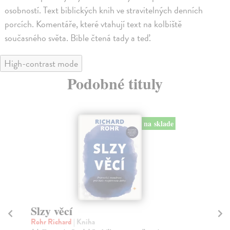
osobností. Text biblických knih ve stravitelných denních
porcích. Komentáře, které vtahují text na kolbiště
současného světa. Bible čtená tady a teď.
High-contrast mode
Podobné tituly
na sklade
Slzy věcí
V
Rohr Richard
| Kniha
La