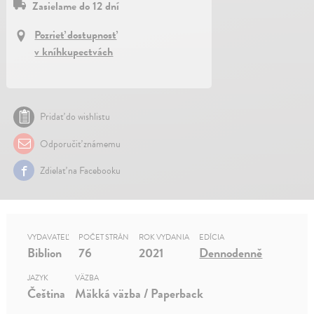
Zasielame do 12 dní
Pozrieť dostupnosť
v kníhkupectvách
Pridať do wishlistu
Odporučiť známemu
Zdielať na Facebooku
VYDAVATEĽ
POČET STRÁN
ROK VYDANIA
EDÍCIA
Biblion
76
2021
Dennodenně
JAZYK
VÄZBA
Čeština
Mäkká väzba / Paperback