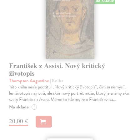
na sklade
František z Assisi. Nový kritický
životopis
Thompson Augustine
| Kniha
Táto kniha nesie podtitul „Nový kritický životopis“, čím sa nemyslí,
len životopis najnovší, ale skôr nový portrét muža, ktorý je známy ako
svätý František z Assisi. Máme to šťastie, že o Františkovi sa…
Na sklade
?
20,00 €