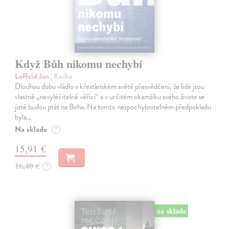
Když Bůh nikomu nechybí
Loffeld Jan
| Kniha
Dlouhou dobu vládlo v křesťanském světě přesvědčení, že lidé jsou
vlastně „nevyléčitelně věřící“ a v určitém okamžiku svého života se
jistě budou ptát na Boha. Na tomto nezpochybnitelném předpokladu
byla…
Na sklade
?
15,91 €
16,40 €
?
na sklade