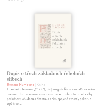
Dopis o třech základních řeholních
slibech
Romans Humbert z
| Kniha
Humbert z Romans († 1277), pátý magistr Řádu kazatelů, ve svém
okružním listu adresovaném celému řádu rozebírá tři řeholní sliby,
poslušnost, chudobu a čistotu, a s nimi spojené ctnosti, pokoru a
trpělivost.…