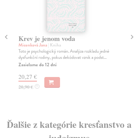
Krev je jenom voda
A
Micenková Jana
| Kniha
Če
Toto je psychologický román. Analýza rozkladu jedné
K s
dysfunkční rodiny, pokus dekódovat vznik a podst...
vyc
Zasielame do 12 dní
Za
20,27 €
10
20,90 €
10
?
Ďalšie z kategórie kresťanstvo a
judaizmus