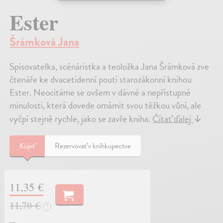
Ester
Šrámková Jana
Spisovatelka, scénáristka a teoložka Jana Šrámková zve
čtenáře ke dvacetidenní pouti starozákonní knihou
Ester. Neocitáme se ovšem v dávné a nepřístupné
minulosti, která dovede omámit svou těžkou vůní, ale
vyčpí stejně rychle, jako se zavře kniha.
Čítať ďalej
↓
Kúpiť
Rezervovať v kníhkupectve
11,35 €
11,70 €
?