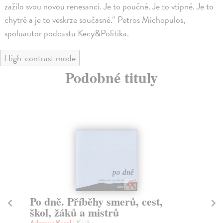
zažilo svou novou renesanci. Je to poučné. Je to vtipné. Je to
chytré a je to veskrze současné.“ Petros Michopulos,
spoluautor podcastu Kecy&Politika.
High-contrast mode
Podobné tituly
Po dně. Příběhy smerů, cest,
H
škol, žáků a mistrů
Ča
Sla
Adamus Karel
| Kniha