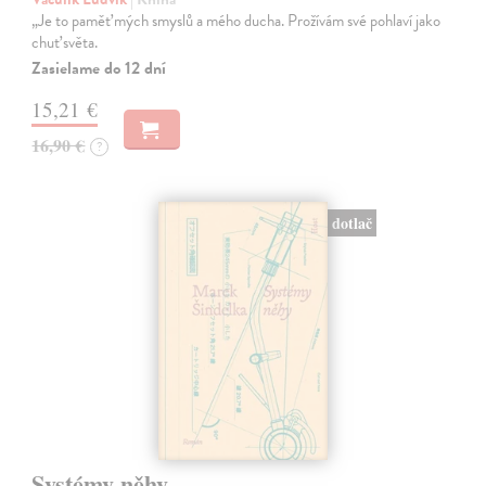
„Je to paměť mých smyslů a mého ducha. Prožívám své pohlaví jako
chuť světa.
Zasielame do 12 dní
15,21 €
16,90 €
?
dotlač
Systémy něhy