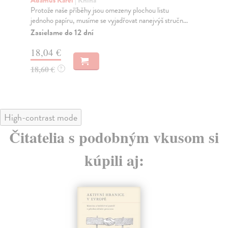
rok
Protože naše příběhy jsou omezeny plochou listu
jednoho papíru, musíme se vyjadřovat nanejvýš stručn...
Do
dní
Zasielame do 12 dní
gar
18,04 €
14
18,60 €
?
15
High-contrast mode
Čitatelia s podobným vkusom si
kúpili aj: