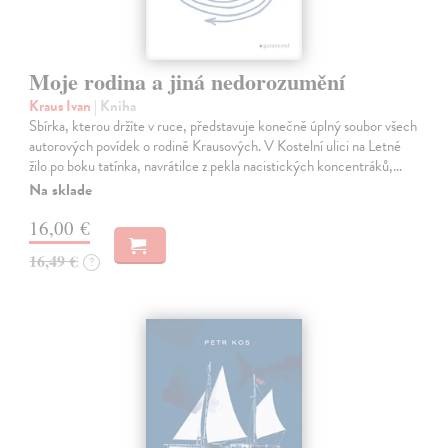
Moje rodina a jiná nedorozumění
Kraus Ivan
| Kniha
Sbírka, kterou držíte v ruce, představuje konečně úplný soubor všech
autorových povídek o rodině Krausových. V Kostelní ulici na Letné
žilo po boku tatínka, navrátilce z pekla nacistických koncentráků,…
Na sklade
16,00 €
16,49 €
?