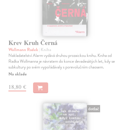
Krev Kruh Černá
Wollmann Radek
| Kniha
Nakladatelství Alarm vydává druhou prozaickou knihu. Kniha od
Radka Wollmanna je návratem do konce devadesátých let, kdy se
subkultury po svém vypořádávaly s porevolučním chaosem.
Na sklade
18,80 €
dotlač