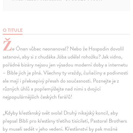
O TITULE
Ž
e Ónan vůbec neonanoval? Nebo že Hospodin dovolil
satanovi, aby si z chudáka Jóba udělal rohožku? Jak vidno,
pořádné bizáry nejsou jen výsadou moderní doby a internetu
– Bible jich je plná. Všechny ty vraždy, čuňačiny a podivnosti
ale mají i překvapivý přesah do současnosti. Poznejte je z
různých úhlů a popřemýšlejte nad nimi s dvojicí
nejpopulárnějších českých farářů!
„Kdyby křesťanský svět svolal Druhý nikajský koncil, aby
přepsal Bibli pro křesťany třetího tisíciletí, Pastoral Brothers
by museli sedět v jeho vedení. Křesťanství by pak možná