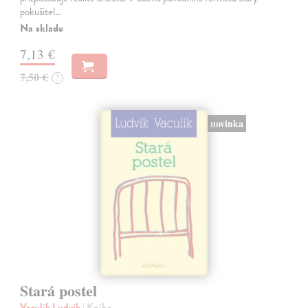
pokušitel…
Na sklade
7,13 €
7,50 €
?
novinka
Stará postel
Vaculík Ludvík
| Kniha