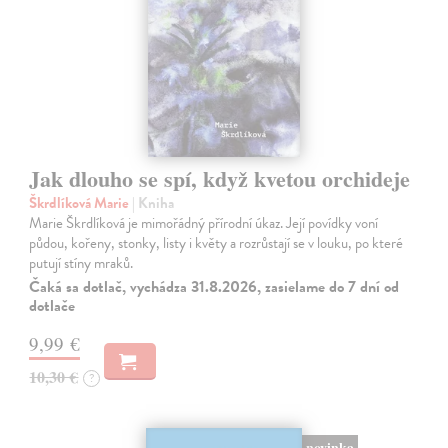
Jak dlouho se spí, když kvetou orchideje
Škrdlíková Marie
| Kniha
Marie Škrdlíková je mimořádný přírodní úkaz. Její povídky voní
půdou, kořeny, stonky, listy i květy a rozrůstají se v louku, po které
putují stíny mraků.
Čaká sa dotlač, vychádza 31.8.2026, zasielame do 7 dní od
dotlače
9,99 €
10,30 €
?
novinka