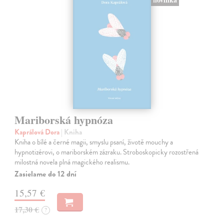
Mariborská hypnóza
Kaprálová Dora
| Kniha
Kniha o bílé a černé magii, smyslu psaní, životě mouchy a
hypnotizérovi, o mariborském zázraku. Stroboskopicky rozostřená
milostná novela plná magického realismu.
Zasielame do 12 dní
15,57 €
17,30 €
?