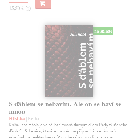
15,50 €
?
na sklade
S ďáblem se nebavím. Ale on se baví se
mnou
Hábl Jan
| Kniha
Kniha Jana Hábla je volně inspirovaná slavným dílem Rady zkušeného
ďábla C. S. Lewise, které autor s úctou připomíná, ale zároveň
přizpůsobuje realitě dneška. V duchu původního formátu starý