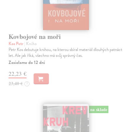
Kovbojové na moři
Kos Petr
| Kniha
Petr Kos debutuje knihou, na kterou sbíral materiál dlouhých patnáct
let. Ale jak říká, všechno má svůj správný čas.
Zasielame do 12 dní
22,23 €
23,40 €
?
na sklade