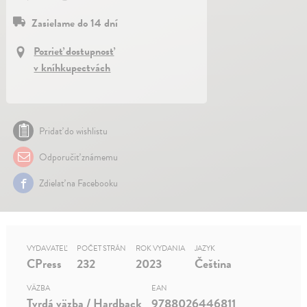
Zasielame do 14 dní
Pozrieť dostupnosť
v kníhkupectvách
Pridať do wishlistu
Odporučiť známemu
Zdielať na Facebooku
VYDAVATEĽ
POČET STRÁN
ROK VYDANIA
JAZYK
CPress
232
2023
Čeština
VÄZBA
EAN
Tvrdá väzba / Hardback
9788026446811