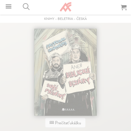
KNIHY
-
BELETRIA
-
ČESKÁ
Prečítať ukážku