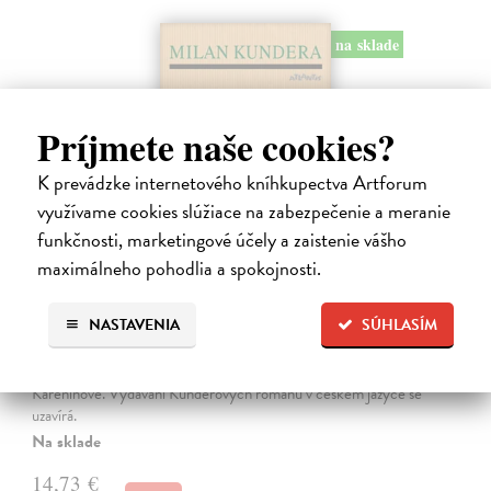
na sklade
Príjmete naše cookies?
K prevádzke internetového kníhkupectva Artforum
využívame cookies slúžiace na zabezpečenie a meranie
funkčnosti, marketingové účely a zaistenie vášho
maximálneho pohodlia a spokojnosti.
Pomalost
NASTAVENIA
SÚHLASÍM
Kundera Milan
| Kniha
Pomalost, chronologicky první ze čtyř románů Milana Kundery
napsaných francouzsky, vychází v českém překladu Anny
Kareninové. Vydávání Kunderových románů v českém jazyce se
uzavírá.
Na sklade
14,73 €