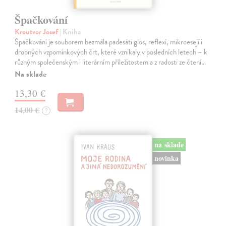
Špačkování
Kroutvor Josef
| Kniha
Špačkování je souborem bezmála padesáti glos, reflexí, mikroesejí i
drobných vzpomínkových črt, které vznikaly v posledních letech – k
různým společenským i literárním příležitostem a z radosti ze čtení…
Na sklade
13,30 €
14,00 €
?
na sklade
novinka