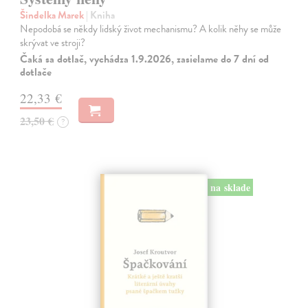
Šindelka Marek
| Kniha
Nepodobá se někdy lidský život mechanismu? A kolik něhy se může
skrývat ve stroji?
Čaká sa dotlač, vychádza 1.9.2026, zasielame do 7 dní od
dotlače
22,33 €
23,50 €
?
na sklade