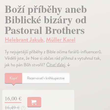
Boží příběhy aneb
Biblické bizáry od
Pastoral Brothers
Helebrant Jakub
,
Müller Karel
Ty nejujetější příběhy z Bible očima farářů-influencerů.
Věděli jste, že Noe si občas rád přihnul a vytuhnul tak,
jak ho pán Bůh stvořil?
Čítať ďalej
↓
Kúpiť
Rezervovať v kníhkupectve
16,00 €
16,49 €
?