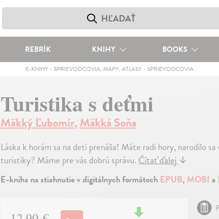
REBRÍK
KNIHY
BOOKS
E-KNIHY
-
SPRIEVODCOVIA, MAPY, ATLASY
-
SPRIEVODCOVIA
Turistika s deťmi
Mäkký Ľubomír
,
Mäkká Soňa
Láska k horám sa na deti prenáša! Máte radi hory, narodilo sa
turistiky? Máme pre vás dobrú správu.
Čítať ďalej
↓
E-kniha na stiahnutie v digitálnych formátoch
EPUB
,
MOBI
a
P
12,90 €