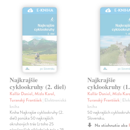
E-KNIHA
E-KNIH
Najkrajšie
Najkrajšie
cyklookruhy (2. diel)
cyklookruhy (1.
Kollár Daniel, Mizla Karol,
Kollár Daniel, Mizla Karo
Turanský František
| Elektronická
Turanský František
| Ele
kniha
kniha
Kniha Najkrajšie cyklookruhy (2.
50 najkrajších cyklookruh
diel) ponúka 50 najkrajších
Slovensku.
okruhových trás (z toho 25
Na stiahnutie ako
náročnejších základných trás a 25