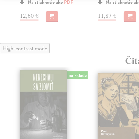
Na stiahnutie ako
PDF
Na stiahnutie a
12,60 €
11,87 €
High-contrast mode
Čit
na sklade
klade