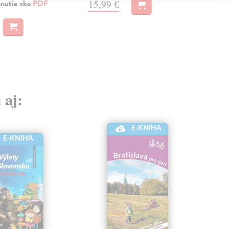
15,99 €
hnutie ako
PDF
13
 aj:
E-KNIHA
E-KNIHA