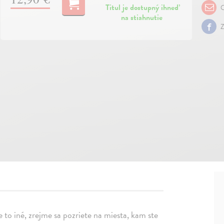
Titul je dostupný ihneď
O
na stiahnutie
Z
e to iné, zrejme sa pozriete na miesta, kam ste