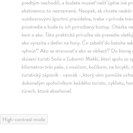
predtým nechodili, a budete musieť riešiť úplne iné 
abstinenciu to neznamená. Naopak, ak chcete neskôr s
outdoorovými športmi pravidelne, treba v prírode tráv
prostredie a bude to ich prirodzený biotop. Otázka neb
kam a ako. Táto praktická príručka vás prevedie všet
ako vyrazíte s deťmi na hory. Čo zabaliť do batoha 
vyhnúť? Ako sa stravovať a ako sa obliecť? Do ktorej d
skúsení turisti Soňa a Ľubomír Mäkkí, ktorí spolu so
kilometrov trás pešo, s nosičom, kočíkom, na bicykli, n
turistický zápisník - cancák -, ktorý vám pomôže ucho
dokonalým spoločníkom každého turistu, cyklistu, horo
túrach, ktoré absolvoval.
High-contrast mode