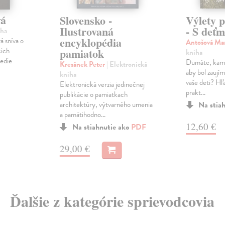
vá
Slovensko -
Výlety 
Ilustrovaná
- S deťm
iha
encyklopédia
 sníva o
Antošová Ma
cich
pamiatok
kniha
vedie
Dumáte, kam v
Kresánek Peter
| Elektronická
aby bol zaujím
kniha
vaše deti? Hľa
Elektronická verzia jedinečnej
prakt...
publikácie o pamiatkach
architektúry, výtvarného umenia
Na stia
a pamätihodno...
12,60 €
Na stiahnutie ako
PDF
29,00 €
Ďalšie z kategórie sprievodcovia