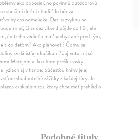
problémy ako doposiaľ, no povinnú outdoorovú
o staršími deťmi chodiť do hôr za
iť voľný čas odmalička. Deti si zvyknú na
ude znieť, či sa cez víkend pôjde do hôr, ale
kým, čo treba vedieť a mať nachystané pred tým,
sebe a čo deťom? Ako plánovať? Čomu sa
oliny sa dá ísť aj s kočíkom? Jej autormi sú
 synmi Matejom a Jakubom prešli stovky
a lyžiach aj v kanoe. Súčasťou knihy je aj
vať nezabudnuteľné zážitky z každej túry. Je
lezca či skialpinistu, ktorý chce mať prehľad o
Podobné tituly