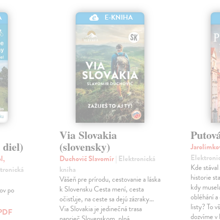
A
E-KNIHA
Via Slovakia
Putov
 diel)
(slovensky)
Jarolímko
Elektroni
l,
Duchovič Slavomír
| Elektronická
Kde stával
ktronická
kniha
historie s
Vášeň pre prírodu, cestovanie a láska
kdy musela
k Slovensku Cesta mení, cesta
ov po
obléhání a
očisťuje, na ceste sa dejú zázraky...
listy? To 
Via Slovakia je jedinečná trasa
PDF
dozvíme v 
naprieč Slovenskom, plná