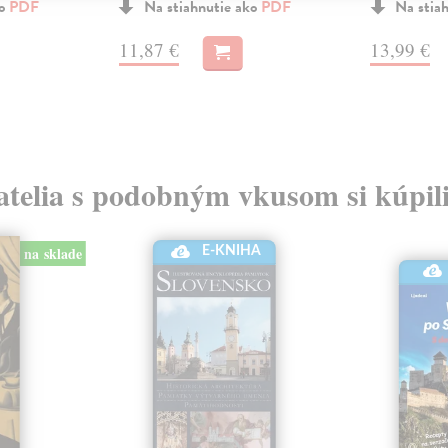
ko
PDF
Na stiahnutie ako
PDF
Na stia
11,87 €
13,99 €
atelia s podobným vkusom si kúpili
na sklade
E-KNIHA