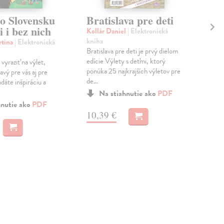
po Slovensku
Bratislava pre deti
Ta
i i bez nich
Kollár Daniel
| Elektronická
Kol
kniha
kni
rtina
| Elektronická
Bratislava pre deti je prvý dielom
Tatr
edície Výlety s deťmi, ktorý
edí
yraziť na výlet,
ponúka 25 najkrajších výletov pre
výle
avý pre vás aj pre
de...
n...
dáte inšpiráciu a
Na stiahnutie ako
PDF
hnutie ako
PDF
10,39 €
11