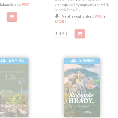
iahnutie ako
PDF
vrchnopanské vystupování a chování,
ne společenské…
€
Na stiahnutie ako
EPUB
a
MOBI
3,49 €
E-KNIHA
E-KNIHA