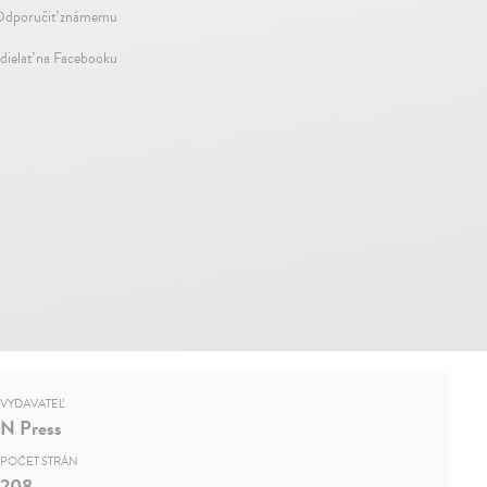
dporučiť známemu
dielať na Facebooku
VYDAVATEĽ
N Press
POČET STRÁN
208