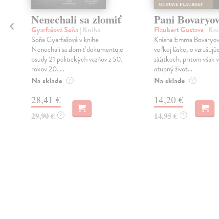
Nenechali sa zlomiť
Pani Bovaryo
Gyarfašová Soňa
| Kniha
Flaubert Gustave
| Kn
Soňa Gyarfašová v knihe
Krásna Emma Bovaryová
Nenechali sa zlomiť dokumentuje
veľkej láske, o vzrušujú
osudy 21 politických väzňov z 50.
zážitkoch, pritom však 
rokov 20. ...
otupný život...
Na sklade
Na sklade
?
?
28,41 €
14,20 €
29,90 €
14,95 €
?
?