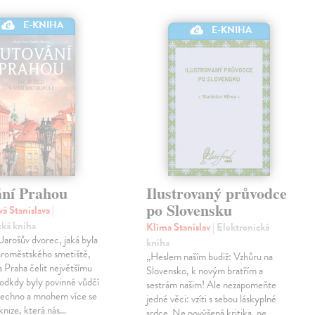
E-KNIHA
E-KNIHA
ání Prahou
Ilustrovaný průvodce
po Slovensku
vá Stanislava
|
cká kniha
Klíma Stanislav
| Elektronická
 Jarošův dvorec, jaká byla
kniha
taroměstského smetiště,
„Heslem naším budiž: Vzhůru na
 Praha čelit největšímu
Slovensko, k novým bratřím a
 odkdy byly povinné vůdčí
sestrám našim! Ale nezapomeňte
všechno a mnohem více se
jedné věci: vzíti s sebou láskyplné
knize, která nás…
srdce. Ne povýšená kritika, ne