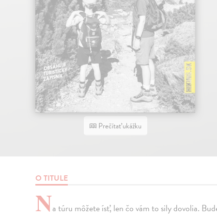
Prečítať ukážku
O TITULE
N
a túru môžete ísť, len čo vám to sily dovolia. Bud