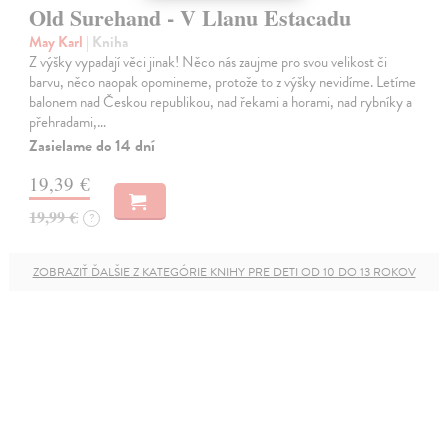
Old Surehand - V Llanu Estacadu
May Karl
| Kniha
Z výšky vypadají věci jinak! Něco nás zaujme pro svou velikost či
barvu, něco naopak opomineme, protože to z výšky nevidíme. Letíme
balonem nad Českou republikou, nad řekami a horami, nad rybníky a
přehradami,…
Zasielame do 14 dní
19,39 €
19,99 €
?
ZOBRAZIŤ ĎALŠIE Z KATEGÓRIE KNIHY PRE DETI OD 10 DO 13 ROKOV