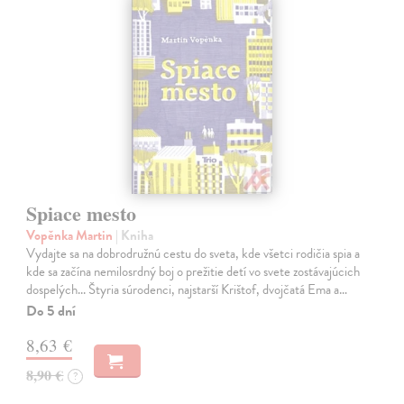
Spiace mesto
Vopěnka Martin
| Kniha
Vydajte sa na dobrodružnú cestu do sveta, kde všetci rodičia spia a
kde sa začína nemilosrdný boj o prežitie detí vo svete zostávajúcich
dospelých... Štyria súrodenci, najstarší Krištof, dvojčatá Ema a…
Do 5 dní
8,63 €
8,90 €
?