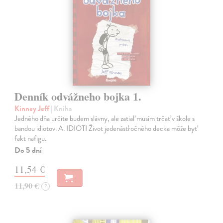
Denník odvážneho bojka 1.
Kinney Jeff
| Kniha
Jedného dňa určite budem slávny, ale zatiaľ musím trčať v škole s
bandou idiotov. A. IDIOTI Život jedenásťročného decka môže byť
fakt nafigu.
Do 5 dní
11,54 €
11,90 €
?