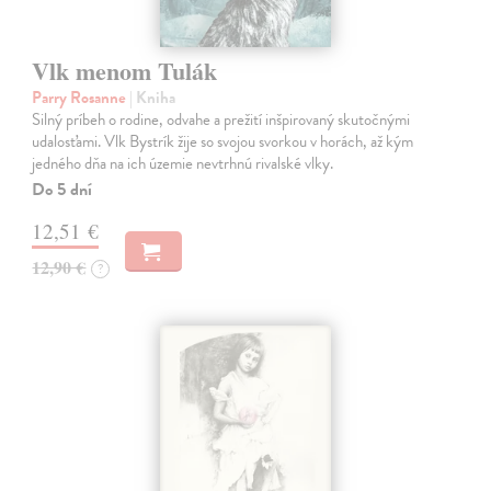
Vlk menom Tulák
Parry Rosanne
| Kniha
Silný príbeh o rodine, odvahe a prežití inšpirovaný skutočnými
udalosťami. Vlk Bystrík žije so svojou svorkou v horách, až kým
jedného dňa na ich územie nevtrhnú rivalské vlky.
Do 5 dní
12,51 €
12,90 €
?