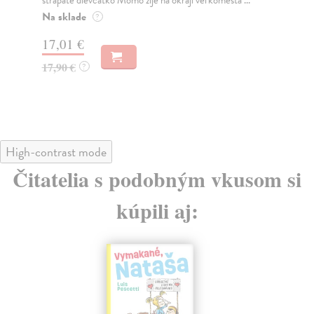
vyjú na mesiac a žerú rozprávkových hrdinov?
ôsm
Na sklade
Za
?
21,30 €
22
22,90 €
23
?
High-contrast mode
Čitatelia s podobným vkusom si
kúpili aj: