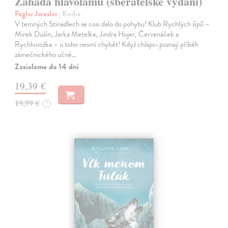
Záhada hlavolamu (sběratelské vydání)
Foglar Jaroslav
| Kniha
V temných Stínadlech se cosi dalo do pohybu! Klub Rychlých šípů –
Mirek Dušín, Jarka Metelka, Jindra Hojer, Červenáček a
Rychlonožka – u toho nesmí chybět! Když chlapci poznají příběh
zámečnického učně…
Zasielame do 14 dní
19,39 €
19,99 €
?