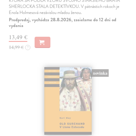
KTORÁ SA PODĽA VZORU SVOJHO STARŠIEHO BRATA
SHERLOCKA STALA DETEKTÍVKOU. V pätnástich rokoch je
Enola Holmesová nezávislou mladou ženou.
Predpredaj, vychádza 28.8.2026, zasielame do 12 dní od
vydania
13,49 €
14,99 €
?
novinka