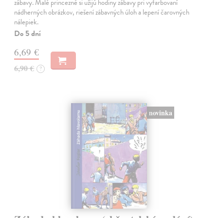
zábavy. Malé princezné si užijú hodiny zábavy pri vyfarbovaní
nádherných obrázkov, riešení zábavných úloh a lepení čarovných
nálepiek.
Do 5 dní
6,69 €
6,90 €
?
novinka