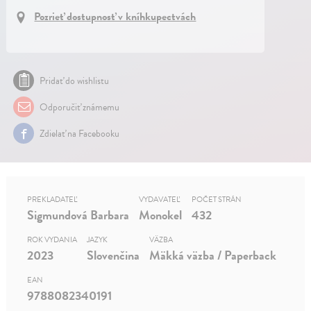
Pozrieť dostupnosť v kníhkupectvách
Pridať do wishlistu
Odporučiť známemu
Zdielať na Facebooku
PREKLADATEĽ
VYDAVATEĽ
POČET STRÁN
Sigmundová Barbara
Monokel
432
ROK VYDANIA
JAZYK
VÄZBA
2023
Slovenčina
Mäkká väzba / Paperback
EAN
9788082340191