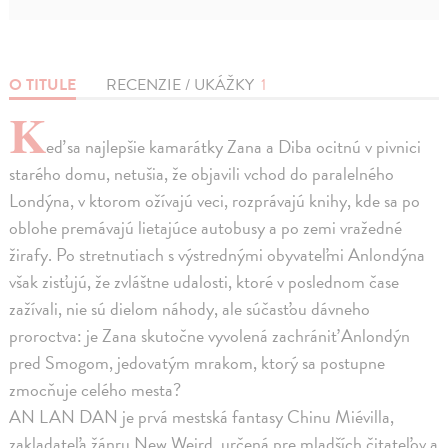
O TITULE
RECENZIE / UKÁŽKY
1
K
eď sa najlepšie kamarátky Zana a Diba ocitnú v pivnici
starého domu, netušia, že objavili vchod do paralelného
Londýna, v ktorom ožívajú veci, rozprávajú knihy, kde sa po
oblohe premávajú lietajúce autobusy a po zemi vražedné
žirafy. Po stretnutiach s výstrednými obyvateľmi Anlondýna
však zisťujú, že zvláštne udalosti, ktoré v poslednom čase
zažívali, nie sú dielom náhody, ale súčasťou dávneho
proroctva: je Zana skutočne vyvolená zachrániť Anlondýn
pred Smogom, jedovatým mrakom, ktorý sa postupne
zmocňuje celého mesta?
AN LAN DAN je prvá mestská fantasy Chinu Miévilla,
zakladateľa žánru New Weird, určená pre mladších čitateľov a