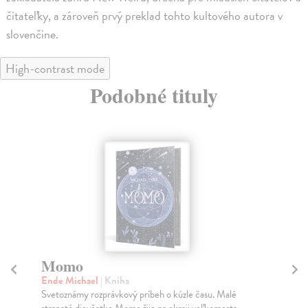
čitateľky, a zároveň prvý preklad tohto kultového autora v
slovenčine.
High-contrast mode
Podobné tituly
Vlky
Ja
Figura Michał
| Kniha
Dv
Čo sú vlky? Krvilačné šelmy s ostrými tesákmi, ktoré
Zo 