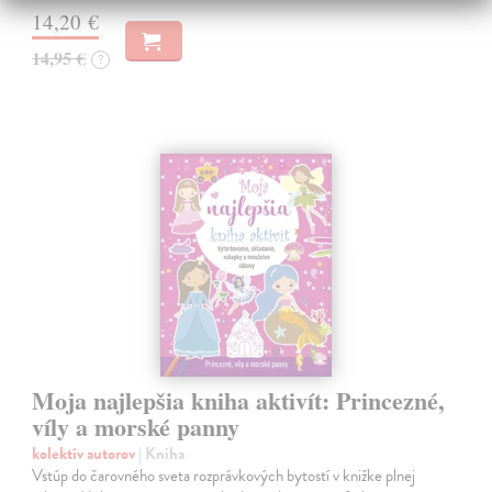
14,20 €
14,95 €
?
Moja najlepšia kniha aktivít: Princezné,
víly a morské panny
kolektív autorov
| Kniha
Vstúp do čarovného sveta rozprávkových bytostí v knižke plnej