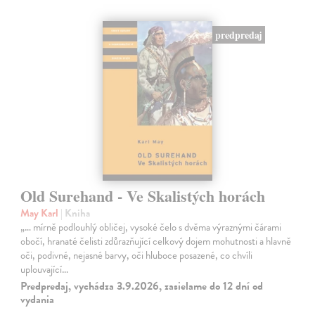
predpredaj
Old Surehand - Ve Skalistých horách
May Karl
| Kniha
„… mírně podlouhlý obličej, vysoké čelo s dvěma výraznými čárami
obočí, hranaté čelisti zdůrazňující celkový dojem mohutnosti a hlavně
oči, podivné, nejasné barvy, oči hluboce posazené, co chvíli
uplouvající…
Predpredaj, vychádza 3.9.2026, zasielame do 12 dní od
vydania