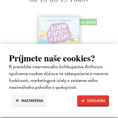
na sklade
Príjmete naše cookies?
K prevádzke internetového kníhkupectva Artforum
využívame cookies slúžiace na zabezpečenie a meranie
Sedem písmen v piesku
funkčnosti, marketingové účely a zaistenie vášho
Hlušíková Marta
| Kniha
maximálneho pohodlia a spokojnosti.
Dovolenka na Kréte je niekedy plná prekvapení. Súrodenci Noro a
Anabela pri mori spoznávajú svojráznych Chrtovcov, natrafia na
NASTAVENIA
SÚHLASÍM
usušenú jaštericu, zaujmú ich Uwe a Hans, ktorí sú takmer celé dni
zahrabaní…
Na sklade