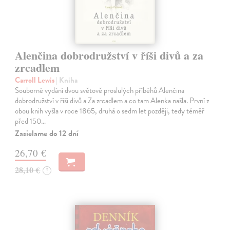
Alenčina dobrodružství v říši divů a za
zrcadlem
Carroll Lewis
| Kniha
Souborné vydání dvou světově proslulých příběhů Alenčina
dobrodružství v říši divů a Za zrcadlem a co tam Alenka našla. První z
obou knih vyšla v roce 1865, druhá o sedm let později, tedy téměř
před 150…
Zasielame do 12 dní
26,70 €
28,10 €
?