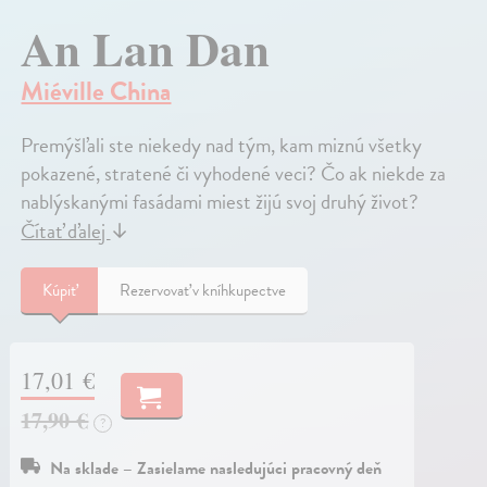
An Lan Dan
Miéville China
Premýšľali ste niekedy nad tým, kam miznú všetky
pokazené, stratené či vyhodené veci? Čo ak niekde za
nablýskanými fasádami miest žijú svoj druhý život?
Čítať ďalej
↓
Kúpiť
Rezervovať v kníhkupectve
17,01 €
17,90 €
?
Na sklade – Zasielame nasledujúci pracovný deň