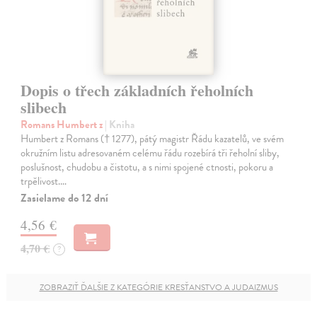
Dopis o třech základních řeholních
slibech
Romans Humbert z
| Kniha
Humbert z Romans († 1277), pátý magistr Řádu kazatelů, ve svém
okružním listu adresovaném celému řádu rozebírá tři řeholní sliby,
poslušnost, chudobu a čistotu, a s nimi spojené ctnosti, pokoru a
trpělivost.…
Zasielame do 12 dní
4,56 €
4,70 €
?
ZOBRAZIŤ ĎALŠIE Z KATEGÓRIE KRESŤANSTVO A JUDAIZMUS