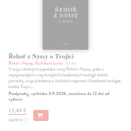
Řehoř z Nyssy o Trojici
Řehoř z Nyssy, Karfíková Lenka
| Kniha
V trojici drobných pojednání rozvíjí Řehoř z Nyssy, jeden z
nejzajímavějších a nejvlivnějších křesťanských teologů období
patristiky, svoje představy o ústředním tajemství křesťanské teologie,
božské Trojici.…
Predpredaj, vychádza 3.9.2026, zasielame do 12 dní od
vydania
13,49 €
14,99 €
?