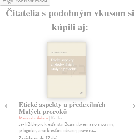
High-contrast mode
Čitatelia s podobným vkusom si
kúpili aj:
pekty u předexilních
Ámos. Když Bůh m
roroků
lev
m
| Kniha
Mackerle Adam
| Kniha
křesťanství Božím slovem a normou víry,
Český ekumenický komentář 
křesťané obracejí právě na...
vychází souběžně s novozákonn
veřejnosti s...
2 dní