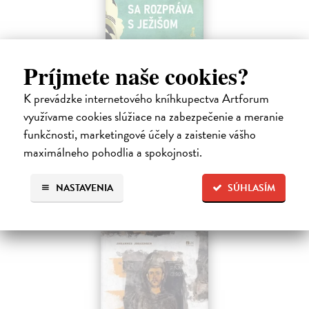
Rabín sa rozpráva s Ježišom
Príjmete naše cookies?
Neusner Jacob
| Kniha
Autor knihy sa v duchu stáva v Galilei poslucháčom Ježišovej Reči na
K prevádzke internetového kníhkupectva Artforum
vrchu. Ako pravoverný rabín sa usiluje pozorne počúvať tohto nového
využívame cookies slúžiace na zabezpečenie a meranie
učiteľa a porovnáva jeho učenie s tým, čo hovorí židovská Tóra.
funkčnosti, marketingové účely a zaistenie vášho
Na sklade
maximálneho pohodlia a spokojnosti.
12,60 €
14,00 €
?
NASTAVENIA
SÚHLASÍM