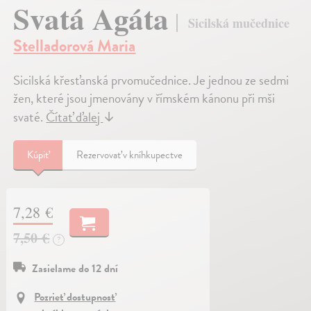
Svatá Agáta
Sicilská mučednice
Stelladorová Maria
Sicilská křesťanská prvomučednice. Je jednou ze sedmi
žen, které jsou jmenovány v římském kánonu při mši
svaté.
Čítať ďalej
↓
Kúpiť
Rezervovať v kníhkupectve
7,28 €
7,50 €
?
Zasielame do 12 dní
Pozrieť dostupnosť