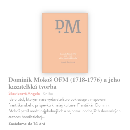
Dominik Mokoš OFM (1718-1776) a jeho
kazateľská tvorba
Škovierová Angela
| Kniha
Ide o titul, ktorým naše vydavateľstvo pokračuje v mapovaní
františkánskeho príspevku k našej kultúre. Františkán Dominik
Mokoš patril medzi najplodnejších a najpozoruhodnejších slovenských
autorov homiletickej…
Zasielame do 14 dní