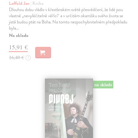
Loffeld Jan
| Kniha
Dlouhou dobu vládlo v křesťanském světě přesvědčení, že lidé jsou
vlastně „nevyléčitelně věřící“ a v určitém okamžiku svého života se
jistě budou ptát na Boha. Na tomto nezpochybnitelném předpokladu
byla…
Na sklade
15,91 €
16,40 €
?
na sklade