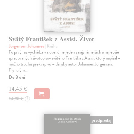
Svätý František z Assisi. Život
Jorgensen Johannes
| Kniha
Po prvý raz vychádza v slovenčine jeden z najznámejších a najlepšie
spracovaných životopisov svätého Františka z Assisi, ktorý napísal –
možno trochu prekvapivo – dánsky autor Johannes Jorgensen.
Plynulým…
Do 3 dní
14,45 €
14,90 €
?
predpredaj