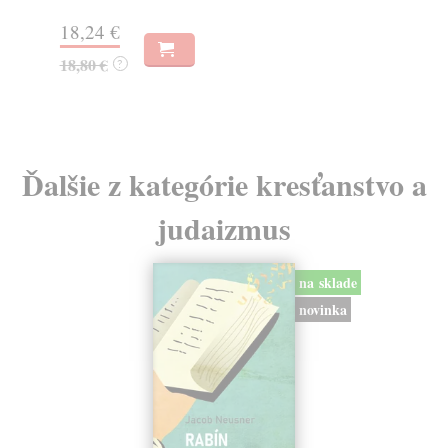
Zasielame do 10 dní
11,35 €
11,70 €
?
Ďalšie z kategórie kresťanstvo a
judaizmus
na sklade
novinka