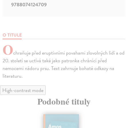
9788074124709
O TITULE
O
chraňuje před eruptivními povahami zlovolných lidí a od
20. století se uctívá také jako patronka chránící před
nemocemi nádoru prsu. Text zahrnuje bohaté odkazy na
literaturu.
High-contrast mode
Podobné tituly