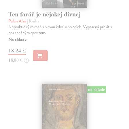
Ten farář je nějakej divnej
Palán Aleš
| Kniha
Nepraktický mimoň s hlavou kdesi v oblacích. Vypasený prelát s
nekonečným apetitem.
Na sklade
18,24 €
18,80 €
?
na sklade