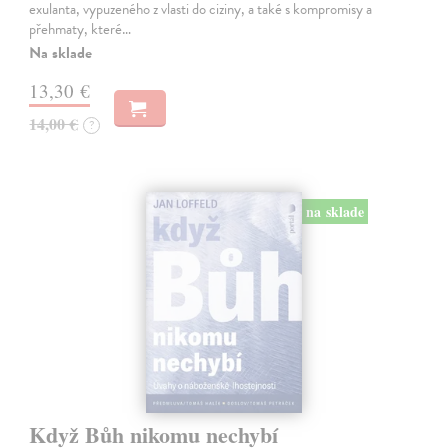
exulanta, vypuzeného z vlasti do ciziny, a také s kompromisy a
přehmaty, které…
Na sklade
13,30 €
14,00 €
?
na sklade
Když Bůh nikomu nechybí