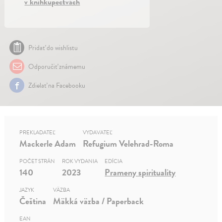
v kníhkupectvách
Pridať do wishlistu
Odporučiť známemu
Zdielať na Facebooku
PREKLADATEĽ
VYDAVATEĽ
Mackerle Adam
Refugium Velehrad-Roma
POČET STRÁN
ROK VYDANIA
EDÍCIA
140
2023
Prameny spirituality
JAZYK
VÄZBA
Čeština
Mäkká väzba / Paperback
EAN