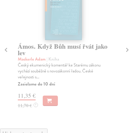
ko
Tajemství pražského Golema
Mackerle Ivan
| Kniha
Je velký rozdíl mezi lovci senzací a skutečnými
záhadology, hledači pravdy o věcech neobvyklých,
jim...
Zasielame do 12 dní
9,70 €
10,00 €
?