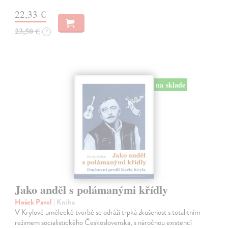
22,33 €
23,50 €
?
na sklade
Jako anděl s polámanými křídly
Hošek Pavel
| Kniha
V Krylově umělecké tvorbě se odráží trpká zkušenost s totalitním
režimem socialistického Československa, s náročnou existencí