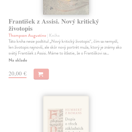
František z Assisi. Nový kritický
životopis
Thompson Augustine
| Kniha
Táto kniha nesie podtitul „Nový kritický životopis“, čím sa nemyslí,
len životopis najnovší, ale skôr nový portrét muža, ktorý je známy ako
svätý František z Assisi. Máme to šťastie, že o Františkovi sa…
Na sklade
20,00 €