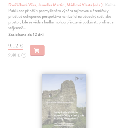
Dvořáčková Věra, Jemelka Martin, Mádlová Vlasta (eds.)
| Kniha
Publikace přináší v promyšleném výběru zajímavou a čtenářsky
přívětivě uchopenou perspektivu nahlížející na vědecký svět jako
prostor, kde se věda a hudba mohou přirozeně potkávat, prolínat a
vzájemně…
Zasielame do 12 dní
9,12 €
9,40 €
?