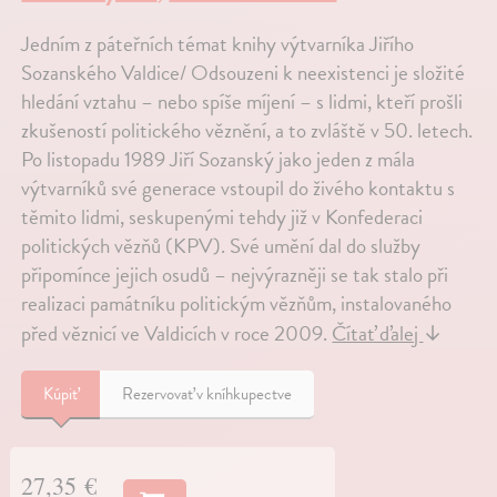
Jedním z páteřních témat knihy výtvarníka Jiřího
Sozanského Valdice/ Odsouzeni k neexistenci je složité
hledání vztahu – nebo spíše míjení – s lidmi, kteří prošli
zkušeností politického věznění, a to zvláště v 50. letech.
Po listopadu 1989 Jiří Sozanský jako jeden z mála
výtvarníků své generace vstoupil do živého kontaktu s
těmito lidmi, seskupenými tehdy již v Konfederaci
politických vězňů (KPV). Své umění dal do služby
připomínce jejich osudů – nejvýrazněji se tak stalo při
realizaci památníku politickým vězňům, instalovaného
před věznicí ve Valdicích v roce 2009.
Čítať ďalej
↓
Kúpiť
Rezervovať v kníhkupectve
27,35 €