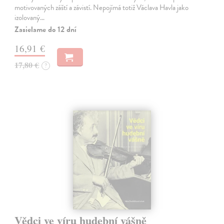
motivovaných záští a závistí. Nepojímá totiž Václava Havla jako
izolovaný…
Zasielame do 12 dní
16,91 €
17,80 €
?
Vědci ve víru hudební vášně