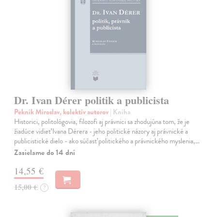
Dr. Ivan Dérer politik a publicista
Pekník Miroslav, kolektív autorov
| Kniha
Historici, politológovia, filozofi aj právnici sa zhodujúna tom, že je
žiadúce vidieť Ivana Dérera - jeho politické názory aj právnické a
publicistické dielo - ako súčasť politického a právnického myslenia,…
Zasielame do 14 dní
14,55 €
15,00 €
?