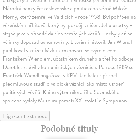
Národní banky československé a politického vězně Miloše
Horny, který zemřel ve Valdicích v roce 1958. Byl pohřben na
vězeňském hřbitově, který byl později zničen. Jeho ostatky –
stejně jako v případě dalších zemřelých vězňů – nebyly až na
výjimky doposud exhumovány. Literární historik Jan Wiendl
publikoval v knize ukázku z rozhovoru se svým otcem
Františkem Wiendlem, účastníkem druhého a třetího odboje.
Deset let strávil v komunistických věznicích. Po roce 1989 se
František Wiendl angažoval v KPV. Jan kalous přispěl
předmluvou a studií o valdické věznici jako místo utrpení
politických vězňů. Knihu výtvarníka Jiřího Sozanského
společně vydaly Muzeum paměti XX. století a Symposion.
High-contrast mode
Podobné tituly