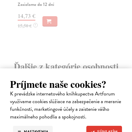
nen
Zasielame do 12 dní
Za
14,73 €
8,
15,50 €
?
8,
Ďalšie z kategórie osobnosti
Príjmete naše cookies?
predpredaj
K prevádzke internetového kníhkupectva Artforum
využívame cookies slúžiace na zabezpečenie a meranie
funkčnosti, marketingové účely a zaistenie vášho
maximálneho pohodlia a spokojnosti.
NASTAVENIA
SÚHLASÍM