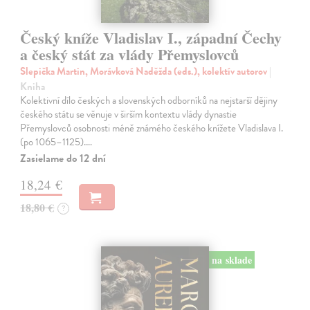
Český kníže Vladislav I., západní Čechy
a český stát za vlády Přemyslovců
Slepička Martin, Morávková Naděžda (eds.), kolektív autorov
|
Kniha
Kolektivní dílo českých a slovenských odborníků na nejstarší dějiny
českého státu se věnuje v širším kontextu vlády dynastie
Přemyslovců osobnosti méně známého českého knížete Vladislava I.
(po 1065–1125).…
Zasielame do 12 dní
18,24 €
18,80 €
?
na sklade