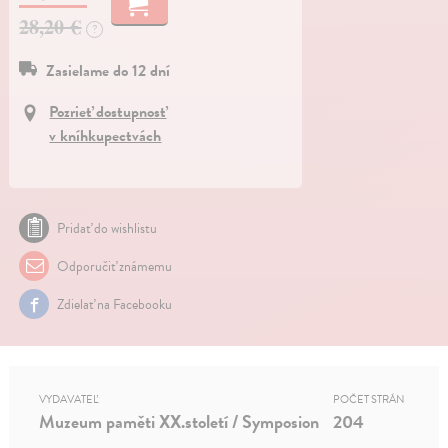
28,20 €
?
Zasielame do 12 dní
Pozrieť dostupnosť
v kníhkupectvách
Pridať do wishlistu
Odporučiť známemu
Zdielať na Facebooku
VYDAVATEĽ
POČET STRÁN
Muzeum paměti XX.století / Symposion
204