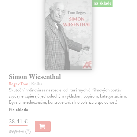
na sklade
Simon Wiesenthal
Segev Tom
| Kniha
Skutoční hrdinovia sa na rozdiel od literárnych či filmových postáv
zvyčajne vzpierajú jednoduchým výkladom, popisom, kategorizáciám.
Bývajú nejednoznační, kontroverzní, silno polarizujú spoločnosť.
Na sklade
28,41 €
29,90 €
?