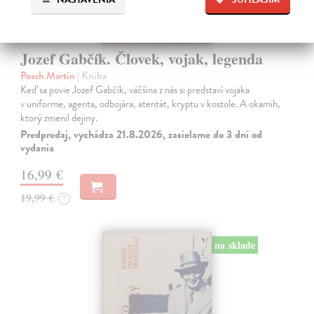
Jozef Gabčík. Človek, vojak, legenda
Posch Martin
| Kniha
Keď sa povie Jozef Gabčík, väčšina z nás si predstaví vojaka
v uniforme, agenta, odbojára, atentát, kryptu v kostole. A okamih,
ktorý zmenil dejiny.
Predpredaj, vychádza 21.8.2026, zasielame do 3 dní od
vydania
16,99 €
19,99 €
?
na sklade