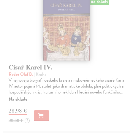
na sklade
Císař Karel IV.
Rader Olaf B.
| Kniha
V nejnovější biografii českého krále a římsko-německého císaře Karla
IV. autor pojímá 14. století jako dramatické období, plné politických a
hospodářských krizí, kulturního neklidu a hledání nového funkčního…
Na sklade
28,98 €
30,50 €
?