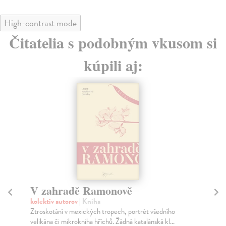
High-contrast mode
Čitatelia s podobným vkusom si
kúpili aj:
V zahradě Ramonově
Mí
kolektív autorov
| Kniha
Ště
Ztroskotání v mexických tropech, portrét všedního
Kdy
velikána či mikrokniha hříchů. Žádná katalánská kl...
sta