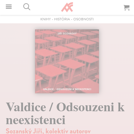
KNIHY
-
HISTÓRIA
-
OSOBNOSTI
Valdice / Odsouzeni k
neexistenci
Sozanský Jiří
,
kolektív autorov