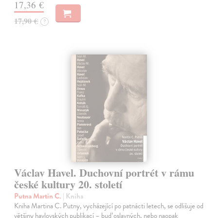
17,36 €
17,90 €
?
Václav Havel. Duchovní portrét v rámu
české kultury 20. století
Putna Martin C.
| Kniha
Kniha Martina C. Putny, vycházející po patnácti letech, se odlišuje od
většiny havlovských publikací – buď oslavných, nebo naopak