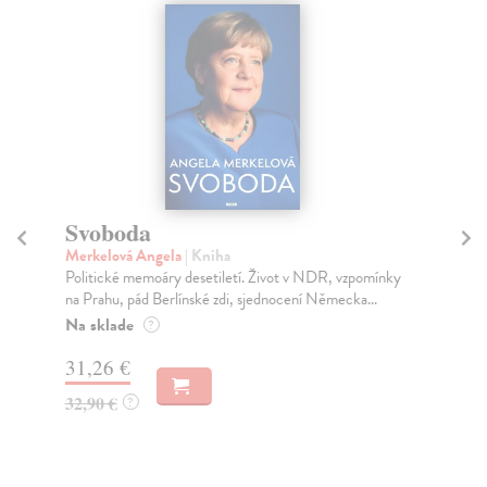
Svoboda
Em
Merkelová Angela
| Kniha
Ma
Politické memoáry desetiletí. Život v NDR, vzpomínky
Tat
na Prahu, pád Berlínské zdi, sjednocení Německa...
rol
Na sklade
Pr
?
dn
31,26 €
37
32,90 €
?
46