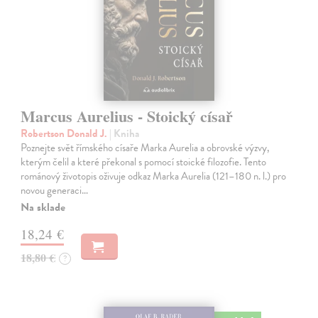
Marcus Aurelius - Stoický císař
Robertson Donald J.
| Kniha
Poznejte svět římského císaře Marka Aurelia a obrovské výzvy,
kterým čelil a které překonal s pomocí stoické filozofie. Tento
románový životopis oživuje odkaz Marka Aurelia (121–180 n. l.) pro
novou generaci…
Na sklade
18,24 €
18,80 €
?