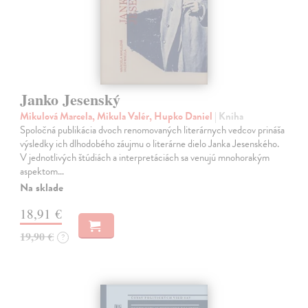
Janko Jesenský
Mikulová Marcela, Mikula Valér, Hupko Daniel
| Kniha
Spoločná publikácia dvoch renomovaných literárnych vedcov prináša
výsledky ich dlhodobého záujmu o literárne dielo Janka Jesenského.
V jednotlivých štúdiách a interpretáciách sa venujú mnohorakým
aspektom…
Na sklade
18,91 €
19,90 €
?