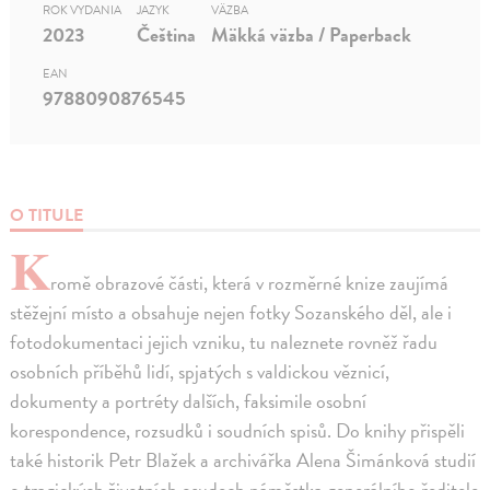
ROK VYDANIA
JAZYK
VÄZBA
2023
Čeština
Mäkká väzba / Paperback
EAN
9788090876545
O TITULE
K
romě obrazové části, která v rozměrné knize zaujímá
stěžejní místo a obsahuje nejen fotky Sozanského děl, ale i
fotodokumentaci jejich vzniku, tu naleznete rovněž řadu
osobních příběhů lidí, spjatých s valdickou věznicí,
dokumenty a portréty dalších, faksimile osobní
korespondence, rozsudků i soudních spisů. Do knihy přispěli
také historik Petr Blažek a archivářka Alena Šimánková studií
o tragických životních osudech náměstka generálního ředitele