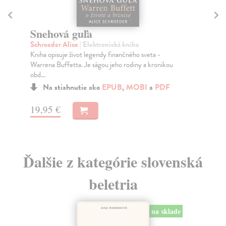
Snehová guľa
V
Schroeder Alice
| Elektronická kniha
As
Kniha opisuje život legendy finančného sveta -
Prí
Warrena Buffetta. Je ságou jeho rodiny a kronikou
edw
obd...
Na stiahnutie ako
EPUB
,
MOBI
a
PDF
5,
19,95 €
Ďalšie z kategórie slovenská
beletria
na sklade