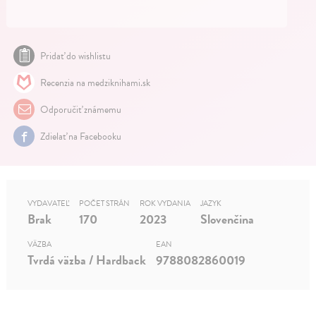
Pridať do wishlistu
Recenzia na medziknihami.sk
Odporučiť známemu
Zdielať na Facebooku
VYDAVATEĽ
POČET STRÁN
ROK VYDANIA
JAZYK
Brak
170
2023
Slovenčina
VÄZBA
EAN
Tvrdá väzba / Hardback
9788082860019