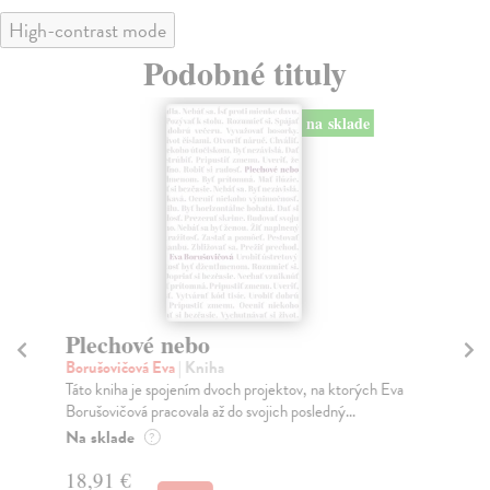
High-contrast mode
Podobné tituly
na sklade
Plechové nebo
Z
Borušovičová Eva
| Kniha
Ku
Táto kniha je spojením dvoch projektov, na ktorých Eva
„Za
Borušovičová pracovala až do svojich posledný...
obd
Na sklade
Na
?
18,91 €
21