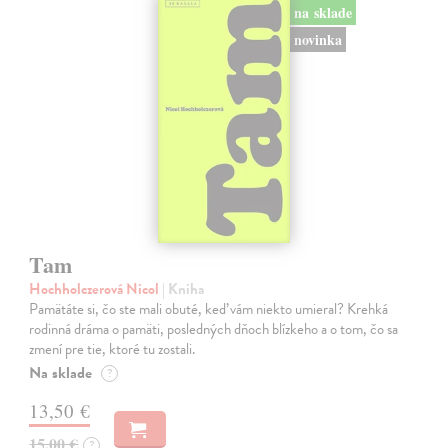
na sklade
novinka
Tam
Hochholczerová Nicol
| Kniha
Pamätáte si, čo ste mali obuté, keď vám niekto umieral? Krehká
rodinná dráma o pamäti, posledných dňoch blízkeho a o tom, čo sa
zmení pre tie, ktoré tu zostali.
Na sklade
?
13,50 €
15,00 €
?