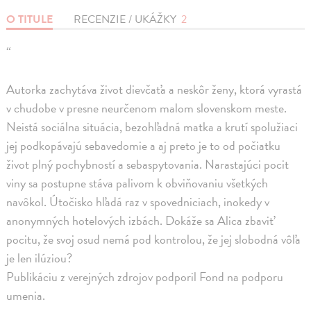
O TITULE
RECENZIE / UKÁŽKY
2
“
Autorka zachytáva život dievčaťa a neskôr ženy, ktorá vyrastá
v chudobe v presne neurčenom malom slovenskom meste.
Neistá sociálna situácia, bezohľadná matka a krutí spolužiaci
jej podkopávajú sebavedomie a aj preto je to od počiatku
život plný pochybností a sebaspytovania. Narastajúci pocit
viny sa postupne stáva palivom k obviňovaniu všetkých
navôkol. Útočisko hľadá raz v spovedniciach, inokedy v
anonymných hotelových izbách. Dokáže sa Alica zbaviť
pocitu, že svoj osud nemá pod kontrolou, že jej slobodná vôľa
je len ilúziou?
Publikáciu z verejných zdrojov podporil Fond na podporu
umenia.