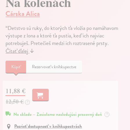
Na kolenách
Cárska Alica
“Detstvo sú ruky, do ktorých ťa vložia po namáhavom
výstupe z lona a ktoré ťa pustia, keď ich najviac
potrebuješ. Pretečieš medzi ich roztrasené prsty.
Čítať ďalej
↓
Kúpiť
Rezervovať v kníhkupectve
11,88 €
12,50 €
?
Na sklade – Zasielame nasledujúci pracovný deň
?
Pozrieť dostupnosť v kníhkupectvách