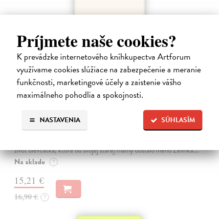
Príjmete naše cookies?
K prevádzke internetového kníhkupectva Artforum
využívame cookies slúžiace na zabezpečenie a meranie
funkčnosti, marketingové účely a zaistenie vášho
maximálneho pohodlia a spokojnosti.
Kolotočárka
NASTAVENIA
SÚHLASÍM
Wernerová Jana
| Kniha
Tam, kde sa radosť zo slobodného pohybu a dobrodružstva prelína s
pocitom vyčlenenia. Tam, kde rastie starý gaštan a okolo neho sa krúti
život dievčatka, ktoré od svojej starej mamy dostalo meno Zelinka.…
Na sklade
?
15,21 €
16,90 €
?