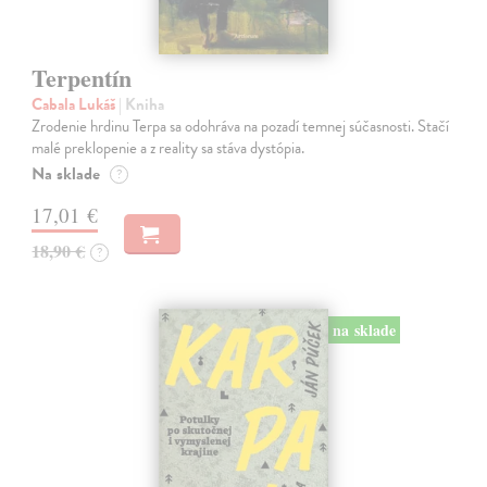
Terpentín
Cabala Lukáš
| Kniha
Zrodenie hrdinu Terpa sa odohráva na pozadí temnej súčasnosti. Stačí
malé preklopenie a z reality sa stáva dystópia.
Na sklade
?
17,01 €
18,90 €
?
na sklade