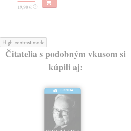
19,90 €
22
?
High-contrast mode
Čitatelia s podobným vkusom si
kúpili aj:
E-KNIHA