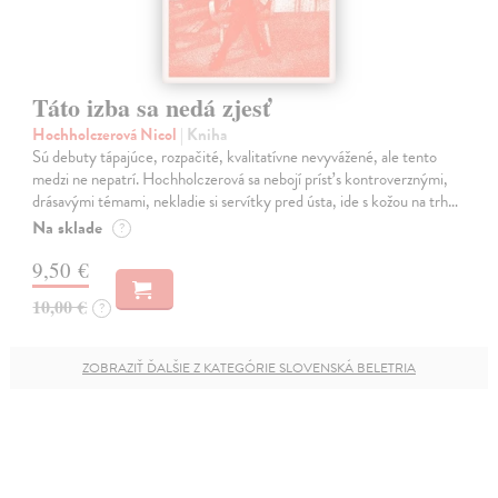
Táto izba sa nedá zjesť
Hochholczerová Nicol
| Kniha
Sú debuty tápajúce, rozpačité, kvalitatívne nevyvážené, ale tento
medzi ne nepatrí. Hochholczerová sa nebojí prísť s kontroverznými,
drásavými témami, nekladie si servítky pred ústa, ide s kožou na trh…
Na sklade
?
9,50 €
10,00 €
?
ZOBRAZIŤ ĎALŠIE Z KATEGÓRIE SLOVENSKÁ BELETRIA