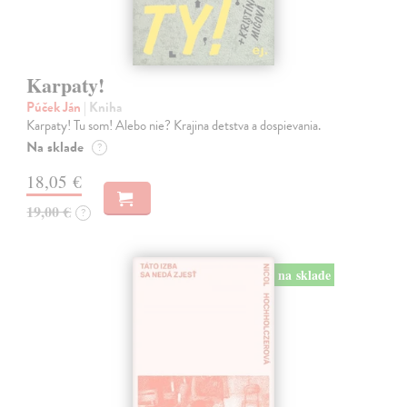
Karpaty!
Púček Ján
| Kniha
Karpaty! Tu som! Alebo nie? Krajina detstva a dospievania.
Na sklade
?
18,05 €
19,00 €
?
na sklade