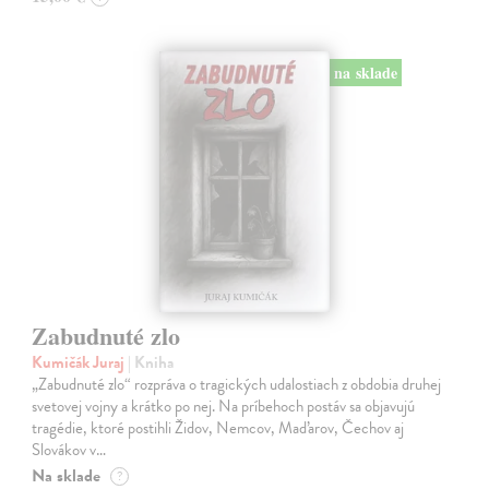
na sklade
Zabudnuté zlo
Kumičák Juraj
| Kniha
„Zabudnuté zlo“ rozpráva o tragických udalostiach z obdobia druhej
svetovej vojny a krátko po nej. Na príbehoch postáv sa objavujú
tragédie, ktoré postihli Židov, Nemcov, Maďarov, Čechov aj
Slovákov v…
Na sklade
?