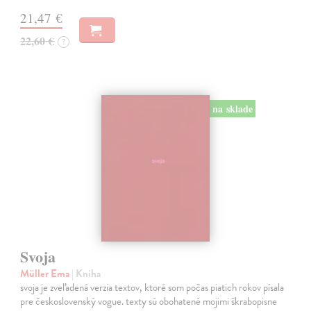
21,47 €
22,60 €
?
na sklade
Svoja
Müller Ema
| Kniha
svoja je zveľadená verzia textov, ktoré som počas piatich rokov písala
pre československý vogue. texty sú obohatené mojimi škrabopisne