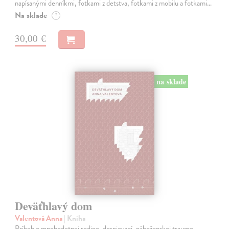
napísanými denníkmi, fotkami z detstva, fotkami z mobilu a fotkami…
Na sklade
?
30,00 €
na sklade
Deväťhlavý dom
Valentová Anna
| Kniha
Príbeh o mnohodetnej rodine, dospievaní, náboženskej traume.