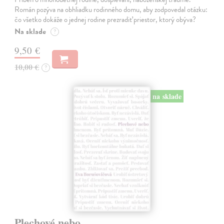
Román pozýva na obhliadku rodinného domu, aby zodpovedal otázku:
čo všetko dokáže o jednej rodine prezradiť priestor, ktorý obýva?
Na sklade
?
9,50 €
10,00 €
?
na sklade
Plechové nebo