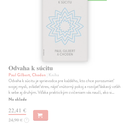
Odvaha k súcitu
Paul Gilbert, Choden
| Kniha
Odvaha k súcitu je sprievodca pre každého, kto chce porozumieť
svojej mysli, zvládať stres, nájsť vnútorný pokoj a rozvíjať láskavý vzťah
k sebe aj druhým. Vďaka praktickým cvičeniam vás naučí, ako si…
Na sklade
22,41 €
24,90 €
?