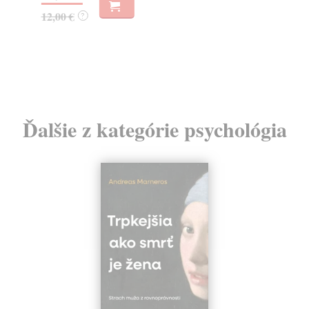
12,00 €
5,
?
Ďalšie z kategórie psychológia