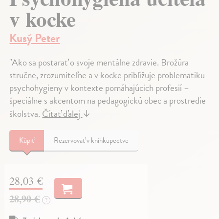
v kocke
Kusý Peter
"Ako sa postarať o svoje mentálne zdravie. Brožúra
stručne, zrozumiteľne a v kocke priblížuje problematiku
psychohygieny v kontexte pomáhajúcich profesií –
špeciálne s akcentom na pedagogickú obec a prostredie
školstva.
Čítať ďalej
↓
Kúpiť
Rezervovať v kníhkupectve
28,03 €
28,90 €
?