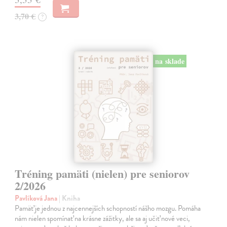
3,70 €
?
na sklade
Tréning pamäti (nielen) pre seniorov
2/2026
Pavlíková Jana
| Kniha
Pamäť je jednou z najcennejších schopností nášho mozgu. Pomáha
nám nielen spomínať na krásne zážitky, ale sa aj učiť nové veci,