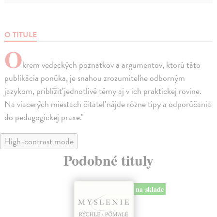
O TITULE
O
krem vedeckých poznatkov a argumentov, ktorú táto
publikácia ponúka, je snahou zrozumiteľne odborným
jazykom, priblížiť jednotlivé témy aj v ich praktickej rovine.
Na viacerých miestach čitateľ nájde rôzne tipy a odporúčania
do pedagogickej praxe."
High-contrast mode
Podobné tituly
na sklade