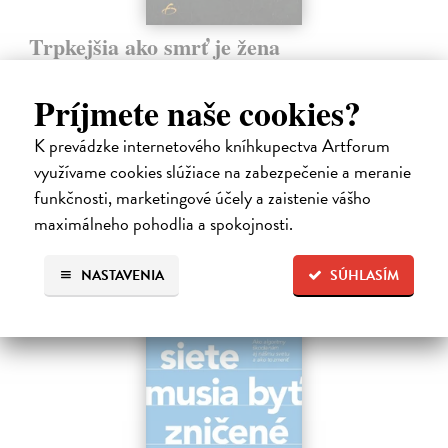
Trpkejšia ako smrť je žena
Marneros Andreas
| Kniha
JE TO MOŽNO NAJVÄČŠIA REVOLÚCIA NAŠICH DNÍ:
Príjmete naše cookies?
rovnocennosť a rovnoprávnosť ženy a muža. Vojna a mier medzi
pohlaviami sa však nezačali feminizmom 20. storočia, ale ich
K prevádzke internetového kníhkupectva Artforum
spolužitím.
využívame cookies slúžiace na zabezpečenie a meranie
Zasielame do 14 dní
funkčnosti, marketingové účely a zaistenie vášho
22,05 €
maximálneho pohodlia a spokojnosti.
24,50 €
?
NASTAVENIA
SÚHLASÍM
na sklade