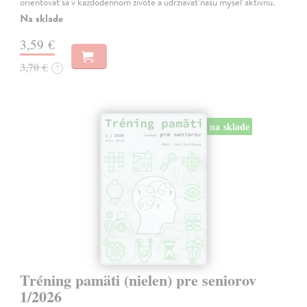
orientovať sa v každodennom živote a udržiavať našu myseľ aktívnu.
Na sklade
3,59 €
3,70 €
?
na sklade
Tréning pamäti (nielen) pre seniorov
1/2026