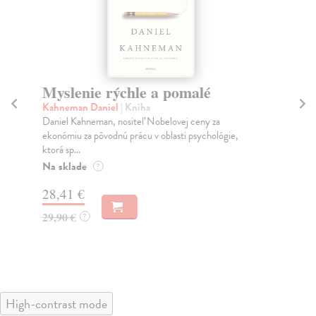
Myslenie rýchle a pomalé
At
Kahneman Daniel
| Kniha
So
Daniel Kahneman, nositeľ Nobelovej ceny za
Kni
ekonómiu za pôvodnú prácu v oblasti psychológie,
kul
ktorá sp...
čer
Na sklade
Na
?
28,41 €
37
29,90 €
39
?
High-contrast mode