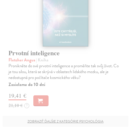
Prvotní inteligence
Fletcher Angus
| Kniha
Pronikněte do své prvotní inteligence a proměňte tak svůj život. Co
je tou silou, která se skrývá v oblastech lidského mozku, ale je
nedostupná pro počítače kosmického věku?
Zasielame do 10 dní
19,41 €
21,10 €
?
ZOBRAZIŤ ĎALŠIE Z KATEGÓRIE PSYCHOLÓGIA