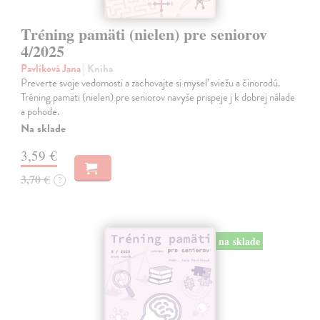
Tréning pamäti (nielen) pre seniorov
4/2025
Pavlíková Jana
| Kniha
Preverte svoje vedomosti a zachovajte si myseľ sviežu a činorodú.
Tréning pamäti (nielen) pre seniorov navyše prispeje j k dobrej nálade
a pohode.
Na sklade
3,59 €
3,70 €
?
na sklade