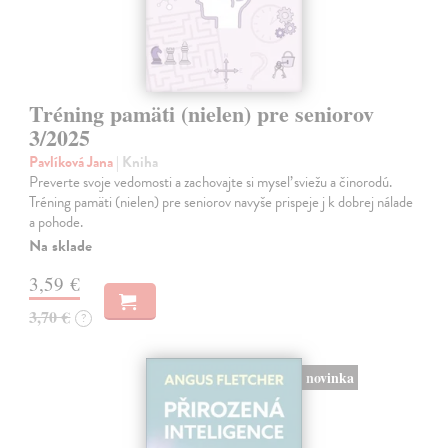
Tréning pamäti (nielen) pre seniorov
3/2025
Pavlíková Jana
| Kniha
Preverte svoje vedomosti a zachovajte si myseľ sviežu a činorodú.
Tréning pamäti (nielen) pre seniorov navyše prispeje j k dobrej nálade
a pohode.
Na sklade
3,59 €
3,70 €
?
novinka