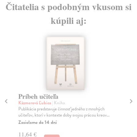
Čitatelia s podobným vkusom si
kúpili aj:
Príbeh učiteľa
Ek
Kázmerová Ľubica
| Kniha
Kus
Publikácia predstavuje činnosť jedného z mnohých
Tex
učiteľov, ktorí v kontexte doby svojou prácou kreov...
zák
Zasielame do 14 dní
Za
11,64 €
5,