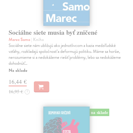
Sociálne siete musia byť zničené
Marec Samo
| Kniha
Sociálne siete nám ubližujú ako jednotlivcom a kazia medziľudské
vzťahy, rozkladajú spoločnosť a deformujú politiku. Máme sa horšie,
nerozumieme si a nedokážeme riešiť problémy, lebo sa nedokážeme
dohodnúť…
Na sklade
16,44 €
16,95 €
?
na sklade