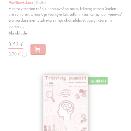
Pavlíková Jana
| Kniha
Vitajte v treťom ročníku pracovného zošita Tréning pamäti (nielen)
pre seniorov. Určený je všetkým lúštiteľom, ktorí sa rozhodli venovať
svojmu duševnému zdraviu a majú chuť zdolávať výzvy, ktoré im
pomôžu…
Na sklade
3,52 €
3,70 €
?
na sklade