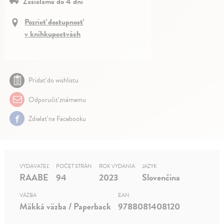
Zasielame do 4 dní
Pozrieť dostupnosť
v kníhkupectvách
Pridať do wishlistu
Odporučiť známemu
Zdielať na Facebooku
VYDAVATEĽ
POČET STRÁN
ROK VYDANIA
JAZYK
RAABE
94
2023
Slovenčina
VÄZBA
EAN
Mäkká väzba / Paperback
9788081408120