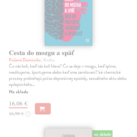
Cesta do mozgu a späť
Fričová Dominika
| Kniha
Čo nás bolí, keď nás bolí hlava? Čo sa deje v mozgu, keď spíme,
meditujeme, športujeme alebo keď sme zamilovaní? ké chemické
procesy prebiehajú počas depresívnej epizódy, sexuálneho aktu alebo
epileptického…
Na sklade
16,06 €
16,90 €
?
na sklade