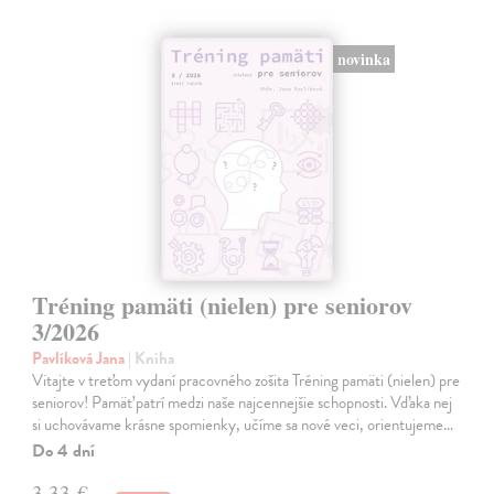
novinka
Tréning pamäti (nielen) pre seniorov
3/2026
Pavlíková Jana
| Kniha
Vitajte v treťom vydaní pracovného zošita Tréning pamäti (nielen) pre
seniorov! Pamäť patrí medzi naše najcennejšie schopnosti. Vďaka nej
si uchovávame krásne spomienky, učíme sa nové veci, orientujeme…
Do 4 dní
3,33 €