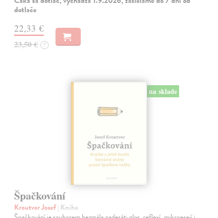
Čaká sa dotlač, vychádza 1.9.2026, zasielame do 7 dní od
dotlače
22,33 €
23,50 €
?
na sklade
Špačkování
Kroutvor Josef
| Kniha
Špačkování je souborem bezmála padesáti glos, reflexí, mikroesejí i