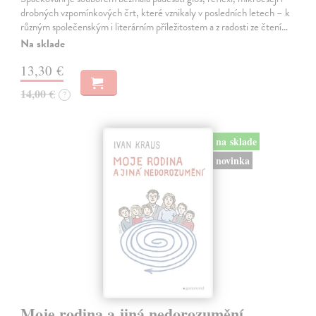
drobných vzpomínkových črt, které vznikaly v posledních letech – k
různým společenským i literárním příležitostem a z radosti ze čtení…
Na sklade
13,30 €
14,00 €
?
na sklade
novinka
Moje rodina a jiná nedorozumění