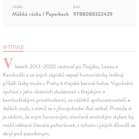
VÄZBA
EAN
Mäkká väzba / Paperback
9788088322429
O TITULE
V
letech 2013–2020 cestoval po Thajsku, Laosu a
Kambodži a ze svých zápisků sepsal humoristicky laděný
příběh lásky muže z Prahy k thajské barové holce. Vyprávění
vychází z jeho vlastních zkušeností s thajskými a
kambodžskými prostitutkami, ze zážitků spolucestovatelů a
dalších osob, s nimiž se v jihovýchodní Asii setkal. Protože si
je vědom, že svým hovorovým, otevřeně erotickým stylem by
mohl některé čtenáře pohoršovat, z tohoto i jiných důvodů se
skryl pod pseudonym.