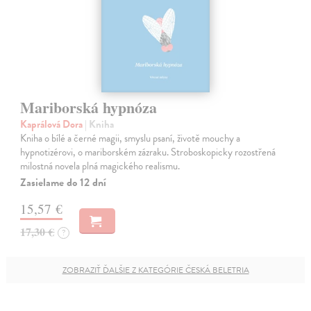
Mariborská hypnóza
Kaprálová Dora
| Kniha
Kniha o bílé a černé magii, smyslu psaní, životě mouchy a
hypnotizérovi, o mariborském zázraku. Stroboskopicky rozostřená
milostná novela plná magického realismu.
Zasielame do 12 dní
15,57 €
17,30 €
?
ZOBRAZIŤ ĎALŠIE Z KATEGÓRIE ČESKÁ BELETRIA