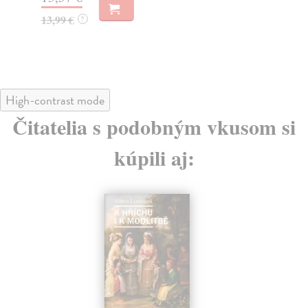
13,99 €
16
?
High-contrast mode
Čitatelia s podobným vkusom si
kúpili aj: