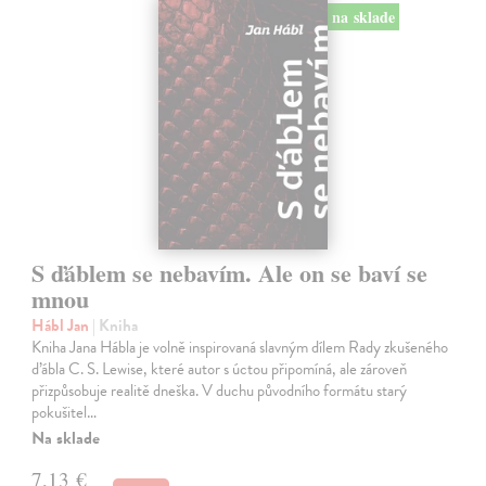
na sklade
S ďáblem se nebavím. Ale on se baví se
mnou
Hábl Jan
| Kniha
Kniha Jana Hábla je volně inspirovaná slavným dílem Rady zkušeného
ďábla C. S. Lewise, které autor s úctou připomíná, ale zároveň
přizpůsobuje realitě dneška. V duchu původního formátu starý
pokušitel…
Na sklade
7,13 €