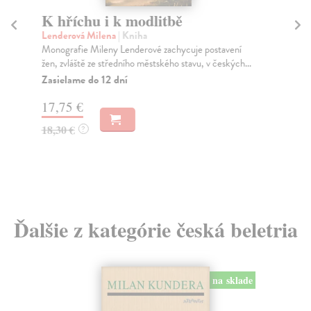
K hříchu i k modlitbě
Po
n
Lenderová Milena
| Kniha
n
Monografie Mileny Lenderové zachycuje postavení
žen, zvláště ze středního městského stavu, v českých...
Ši
Zasielame do 12 dní
Dob
jaz
17,75 €
Za
18,30 €
?
18
19
Ďalšie z kategórie česká beletria
na sklade