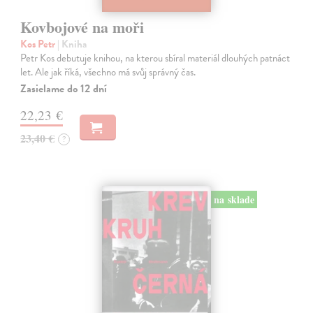
Kovbojové na moři
Kos Petr
| Kniha
Petr Kos debutuje knihou, na kterou sbíral materiál dlouhých patnáct
let. Ale jak říká, všechno má svůj správný čas.
Zasielame do 12 dní
22,23 €
23,40 €
?
na sklade