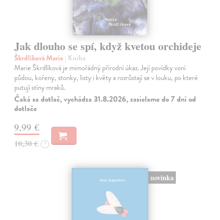
Jak dlouho se spí, když kvetou orchideje
Škrdlíková Marie
| Kniha
Marie Škrdlíková je mimořádný přírodní úkaz. Její povídky voní
půdou, kořeny, stonky, listy i květy a rozrůstají se v louku, po které
putují stíny mraků.
Čaká sa dotlač, vychádza 31.8.2026, zasielame do 7 dní od
dotlače
9,99 €
10,30 €
?
novinka