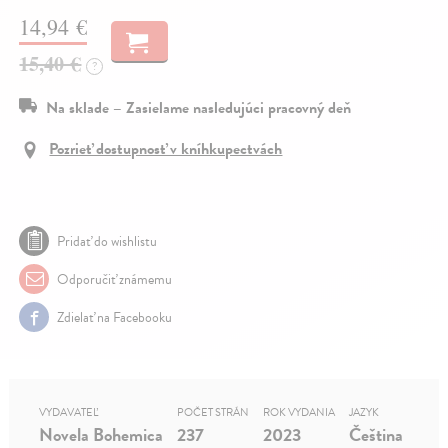
14,94 €
15,40 €
?
Na sklade – Zasielame nasledujúci pracovný deň
Pozrieť dostupnosť v kníhkupectvách
Pridať do wishlistu
Odporučiť známemu
Zdielať na Facebooku
VYDAVATEĽ
POČET STRÁN
ROK VYDANIA
JAZYK
Novela Bohemica
237
2023
Čeština