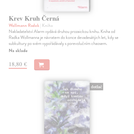
Krev Kruh Černá
Wollmann Radek
| Kniha
Nakladatelství Alarm vydává druhou prozaickou knihu. Kniha od
Radka Wollmanna je návratem do konce devadesátých let, kdy se
subkultury po svém vypořádávaly s porevolučním chaosem.
Na sklade
18,80 €
dotlač