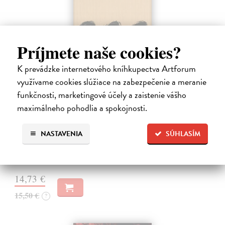
Príjmete naše cookies?
K prevádzke internetového kníhkupectva Artforum
využívame cookies slúžiace na zabezpečenie a meranie
Pomalost
funkčnosti, marketingové účely a zaistenie vášho
maximálneho pohodlia a spokojnosti.
Kundera Milan
| Kniha
Pomalost, chronologicky první ze čtyř románů Milana Kundery
napsaných francouzsky, vychází v českém překladu Anny
NASTAVENIA
SÚHLASÍM
Kareninové. Vydávání Kunderových románů v českém jazyce se
uzavírá.
Na sklade
14,73 €
15,50 €
?