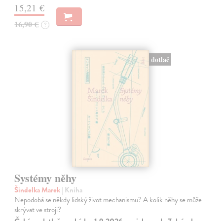
15,21 €
16,90 €
?
dotlač
Systémy něhy
Šindelka Marek
| Kniha
Nepodobá se někdy lidský život mechanismu? A kolik něhy se může
skrývat ve stroji?