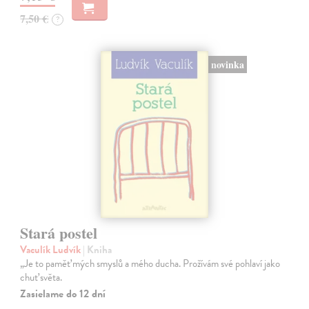
7,50 €
?
novinka
Stará postel
Vaculík Ludvík
| Kniha
„Je to paměť mých smyslů a mého ducha. Prožívám své pohlaví jako
chuť světa.
Zasielame do 12 dní