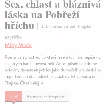
Sex, chlast a bláznivá
láska na Pobřeží
hříchu
Jak chutnají a pálí thajské
papričky
Miky Michi
Romance z prostředí, o kterém se mluví, ale nepíše - z
thajských barů a nevěstinců. Autor působil od druhé
poloviny devadesátých let jako tlumočník pro českého
importéra při obchodních cestách na Tchaj-wan a do
Thajska.
Čítať ďalej
↓
Kúpiť
Rezervovať v kníhkupectve