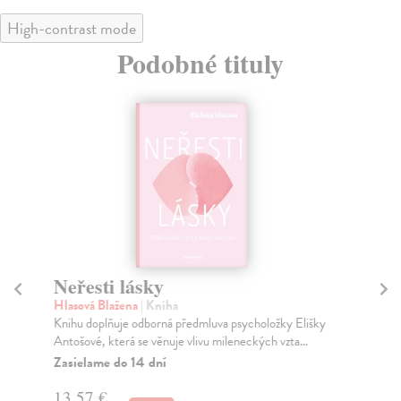
High-contrast mode
Podobné tituly
Neřesti lásky
D
Hlasová Blažena
| Kniha
Mi
Knihu doplňuje odborná předmluva psycholožky Elišky
Ter
Antošové, která se věnuje vlivu mileneckých vzta...
spi
Zasielame do 14 dní
Na
13,57 €
16