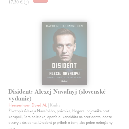
17,30 €
?
Disident: Alexej Navaľnyj (slovenské
vydanie)
Herszenhorn David M.
| Kniha
Životopis Alexeja Navaľného, právnika, blogera, bojovníka proti
korupcii, lídra politickej opozície, kandidáta na prezidenta, obete
otravy a disidenta. Disident je príbeh o tom, ako jeden nebojácny
muž…