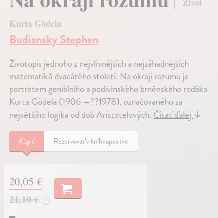
Život
Kurta Gödela
Budiansky Stephen
Životopis jednoho z nejvlivnějších a nejzáhadnějších
matematiků dvacátého století. Na okraji rozumu je
portrétem geniálního a podivínského brněnského rodáka
Kurta Gödela (1906 —??1978), označovaného za
největšího logika od dob Aristotelových.
Čítať ďalej
↓
Kúpiť
Rezervovať v kníhkupectve
20,05 €
21,10 €
?