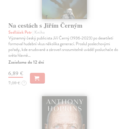
Na cestách s Jiřím Černým
Sedláček Petr
| Kniha
Významný český publicista Jiří Černý (1936-2023) po desetiletí
formoval hudební vkus několika generací. Proslul poslechovými
pořady, kde erudovaně a zároveň srozumitelně uváděl posluchače do
světa hlavně…
Zasielame do 12 dní
6,89 €
7,10 €
?