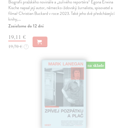
Biografii pražského novináře a „zuřivého reportéra“ Egona Erwina
Kische napsal její autor, německo-židovský žurnalista, spisovatel a
filmař Christian Buckard v roce 2023. Také jeho dvě předcházející
knihy,…
Zasielame do 12 dní
19,11 €
19,70 €
?
na sklade