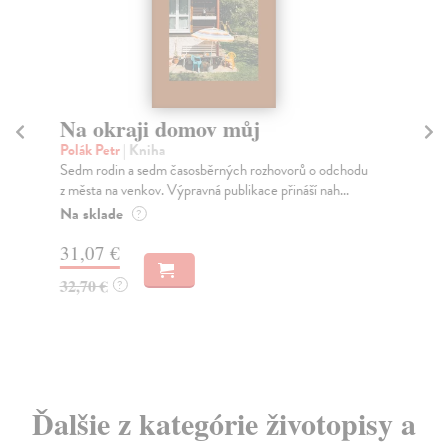
Na okraji domov můj
T
Polák Petr
| Kniha
Šav
Sedm rodin a sedm časosběrných rozhovorů o odchodu
Kni
z města na venkov. Výpravná publikace přináší nah...
Šav
Na sklade
Za
?
31,07 €
16
32,70 €
17
?
Ďalšie z kategórie životopisy a