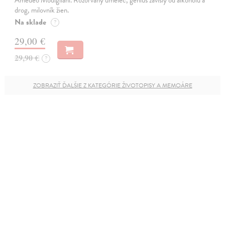
drog, milovník žien.
Na sklade
?
29,00 €
29,90 €
?
ZOBRAZIŤ ĎALŠIE Z KATEGÓRIE ŽIVOTOPISY A MEMOÁRE