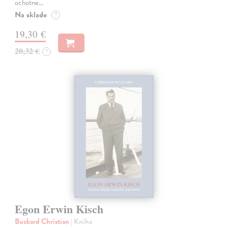
ochotne…
Na sklade
?
19,30 €
20,32 €
?
Egon Erwin Kisch
Buckard Christian
| Kniha