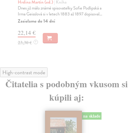
Hrdina Martin (ed.)
| Kniha
Tuc
Dnes již málo známé spisovatelky Sofie Podlipská a
Oce
Irma Geisslová si v letech 1883 až 1897 dopisoval...
z f
Zasielame do 14 dní
Za
22,14 €
20
23,30 €
21
?
High-contrast mode
Čitatelia s podobným vkusom si
kúpili aj:
na sklade