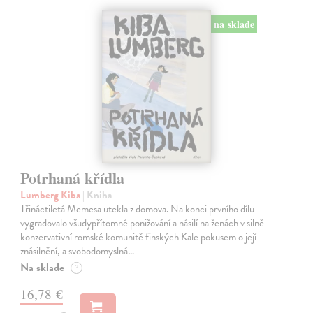
na sklade
Potrhaná křídla
Lumberg Kiba
| Kniha
Třináctiletá Memesa utekla z domova. Na konci prvního dílu
vygradovalo všudypřítomné ponižování a násilí na ženách v silně
konzervativní romské komunitě finských Kale pokusem o její
znásilnění, a svobodomyslná…
Na sklade
?
16,78 €