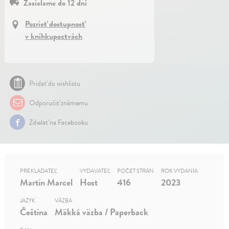
Zasielame do 12 dní
Pozrieť dostupnosť
v kníhkupectvách
Pridať do wishlistu
Odporučiť známemu
Zdielať na Facebooku
PREKLADATEĽ
VYDAVATEĽ
POČET STRÁN
ROK VYDANIA
Martin Marcel
Host
416
2023
JAZYK
VÄZBA
Čeština
Mäkká väzba / Paperback