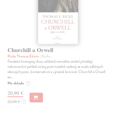
Churchill a Orwell
Ricks Thomas Edwin
| Kniha
Paralelní životopisy dvou velikánů minulého století přinášejí
nekonvenční pohled na boj proti totalitě vedený ze zcela odlišných
ideových pozic, konzervativní a výrazně levicové. Churchill a Orwell
se…
Na sklade
?
20,90 €
22,00 €
?