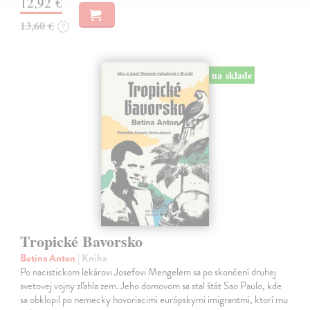
12,92 €
13,60 €
?
na sklade
Tropické Bavorsko
Betina Anton
| Kniha
Po nacistickom lekárovi Josefovi Mengelem sa po skončení druhej
svetovej vojny zľahla zem. Jeho domovom sa stal štát Sao Paulo, kde
sa obklopil po nemecky hovoriacimi európskymi imigrantmi, ktorí mu