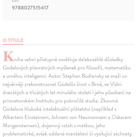
EAN
9788027515417
O TITULE
K
niha velmi přístupně osvětluje dalekosáhlé důsledky
Gödelových převratných myšlenek pro filosofii, matematiku
a umělou inteligenci. Autor Stephen Budiansky se snaží co
nejvěrněji zrekonstruovat Gödelův život v Brně, ve Vídni
dvacátých a třicátých let minulého století i jeho působení na
princetonském Institutu pro pokročilá studia. Zkoumá
Gödelova hluboká intelektuální přátelství (například s
Albertem Einsteinem, Johnem von Neumannem a Oskarem
Morgensternem), dojemný vztah s matkou, jeho
problematické, avšak oddané manželství či vysilující záchvaty