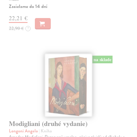
Zasielame do 14 dní
22,21 €
22,90 €
?
na sklade
Modigliani (druhé vydanie)
Longoni Angelo
| Kniha
Amedeo Modigliani. Rozorvaný umelec, génius závislý od alkoholu a