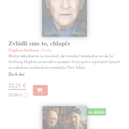
Zvládli sme to, chlapče
Hopkins Anthony
| Kniha
Možno zabudneme na minulosť, ale minulosť nezabudne na nás Sir
Anthony Hopkins sa narodil a vyrastal v krízových a vojnových časoch
vo waleskom oceliarskom mestečku Port Talbot.
Do 6 dní
22,21 €
22,90 €
?
na sklade