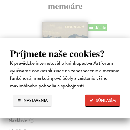
memoáre
na sklade
Príjmete naše cookies?
K prevádzke internetového kníhkupectva Artforum
využívame cookies slúžiace na zabezpečenie a meranie
funkčnosti, marketingové účely a zaistenie vášho
maximálneho pohodlia a spokojnosti.
Táňa / Praha 3 / Žižkov
NASTAVENIA
SÚHLASÍM
Zelbová Marie
| Kniha
Nikdy jsme nebyli úplně standardní žižkovská rodina. Vítejte v
mámině bytě 4. kategorie, který byl všem otevřen dokořán.
Na sklade
?