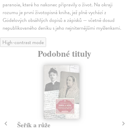
paranoie, které ho nakonec připravily o život. Na okraji
rozumu je první životopisná kniha, jež plně vychází z
Gödelových obsáhlých dopisů a zápisků — včetně dosud
nepublikovaného deníku s jeho nejniternějšími myšlenkami.
High-contrast mode
Podobné tituly
Šeřík a růže
T