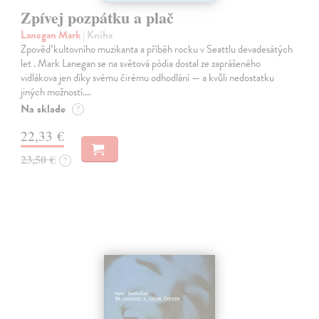
Zpívej pozpátku a plač
Lanegan Mark
| Kniha
Zpověď kultovního muzikanta a příběh rocku v Seattlu devadesátých
let . Mark Lanegan se na světová pódia dostal ze zaprášeného
vidlákova jen díky svému čirému odhodlání — a kvůli nedostatku
jiných možností.…
Na sklade
?
22,33 €
23,50 €
?