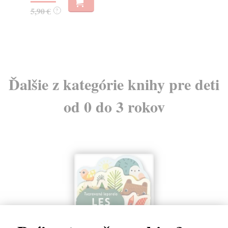
5,90 €
7,
?
Ďalšie z kategórie knihy pre deti
od 0 do 3 rokov