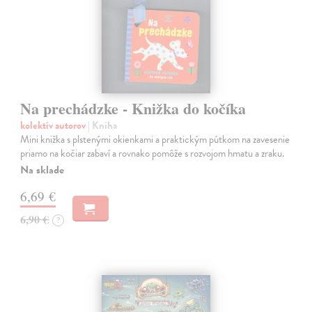
Na prechádzke - Knižka do kočíka
kolektív autorov
| Kniha
Mini knižka s plstenými okienkami a praktickým pútkom na zavesenie
priamo na kočiar zabaví a rovnako pomôže s rozvojom hmatu a zraku.
Na sklade
6,69 €
6,90 €
?