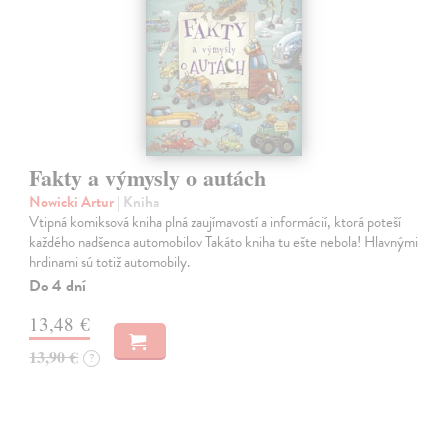
Fakty a výmysly o autách
Nowicki Artur
| Kniha
Vtipná komiksová kniha plná zaujímavostí a informácií, ktorá poteší
každého nadšenca automobilov Takáto kniha tu ešte nebola! Hlavnými
hrdinami sú totiž automobily.
Do 4 dní
13,48 €
13,90 €
?