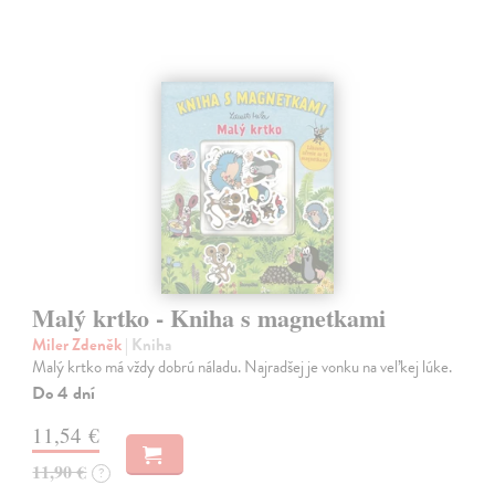
Malý krtko - Kniha s magnetkami
Miler Zdeněk
| Kniha
Malý krtko má vždy dobrú náladu. Najradšej je vonku na veľkej lúke.
Do 4 dní
11,54 €
11,90 €
?