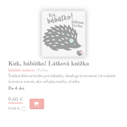
Kuk, bábätko! Látková knižka
kolektív autorov
| Kniha
Šušťavá látková knižka pre bábätká, obsahuje kontrastné čiernobiele
ilustrácie zvierat, ako veľryba,mačka, včielka.
Do 4 dní
9,60 €
9,90 €
?