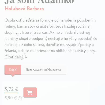
Holubová Barbora
Osobnosť dieťaťa sa formuje od narodenia pôsobením
rodiny, kamarátov či učiteľov, teda každej sociálnej
skupiny, v ktorej trávi čas. Ak ho v hľadaní vlastnej
identity chcete podporiť, nechajte ho vždy povedať, čo
ho trápi a z čoho sa teší, dovoľte mu vyjadriť pocity a
želania, a dajte mu priestor na obľúbené aktivity a hry.
Čítať ďalej
↓
Kúpiť
Rezervovať v kníhkupectve
5,72 €
5,90 €
?