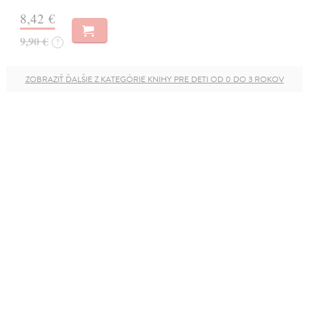
8,42 €
9,90 €
?
ZOBRAZIŤ ĎALŠIE Z KATEGÓRIE KNIHY PRE DETI OD 0 DO 3 ROKOV