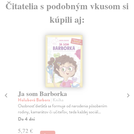
Čitatelia s podobným vkusom si
kúpili aj:
Ja som Barborka
H
Holubová Barbora
| Kniha
kol
Osobnosť dieťaťa sa formuje od narodenia pôsobením
Kuk
rodiny, kamarátov či učiteľov, teda každej sociál...
odp
Do 4 dní
Za
5,72 €
7,