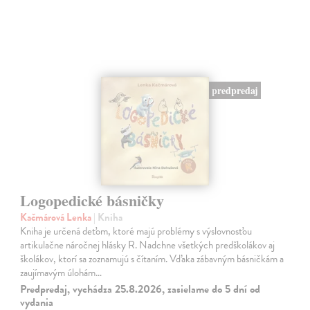
predpredaj
Logopedické básničky
Kačmárová Lenka
| Kniha
Kniha je určená deťom, ktoré majú problémy s výslovnosťou
artikulačne náročnej hlásky R. Nadchne všetkých predškolákov aj
školákov, ktorí sa zoznamujú s čítaním. Vďaka zábavným básničkám a
zaujímavým úlohám…
Predpredaj, vychádza 25.8.2026, zasielame do 5 dní od
vydania