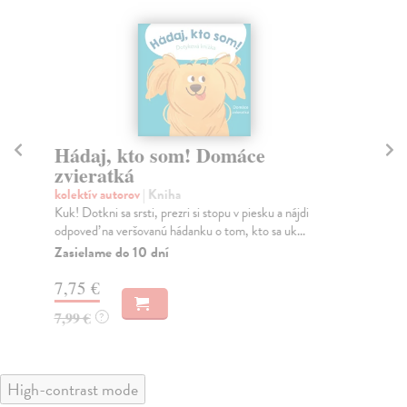
Hádaj, kto som! Domáce
H
zvieratká
st
kolektív autorov
| Kniha
kol
Kuk! Dotkni sa srsti, prezri si stopu v piesku a nájdi
Kuk
odpoveď na veršovanú hádanku o tom, kto sa uk...
odp
Zasielame do 10 dní
Za
7,75 €
7,
7,99 €
7,
?
High-contrast mode