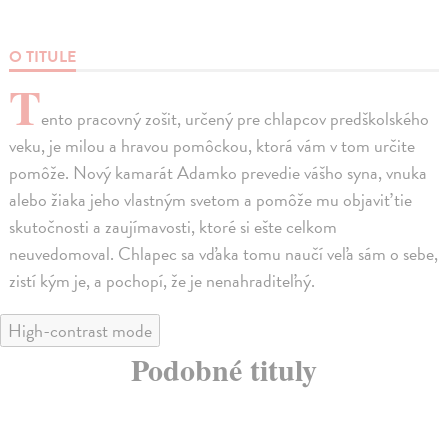
O TITULE
T
ento pracovný zošit, určený pre chlapcov predškolského
veku, je milou a hravou pomôckou, ktorá vám v tom určite
pomôže. Nový kamarát Adamko prevedie vášho syna, vnuka
alebo žiaka jeho vlastným svetom a pomôže mu objaviť tie
skutočnosti a zaujímavosti, ktoré si ešte celkom
neuvedomoval. Chlapec sa vďaka tomu naučí veľa sám o sebe,
zistí kým je, a pochopí, že je nenahraditeľný.
High-contrast mode
Podobné tituly