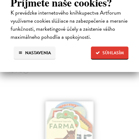
Príjmete naše cookies?
K prevádzke internetového kníhkupectva Artforum
Les - Tvarované leporelo
využívame cookies slúžiace na zabezpečenie a meranie
funkčnosti, marketingové účely a zaistenie vášho
Payne Sally
| Kniha
Táto knižka s veselými obrázkami a rôzne tvarovanými stránkami
maximálneho pohodlia a spokojnosti.
zaujme malé deti a zoznámi ich so životom v lese.
Do 4 dní
NASTAVENIA
SÚHLASÍM
7,66 €
7,90 €
?