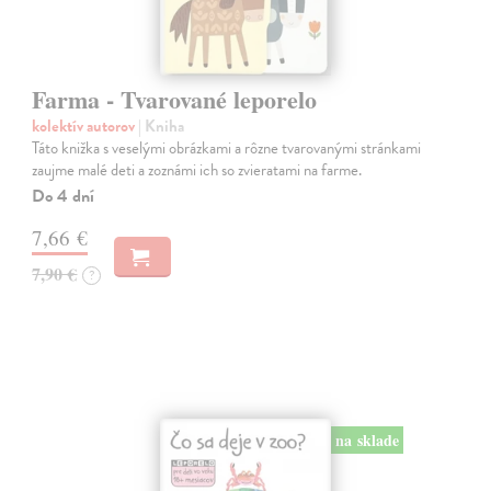
Farma - Tvarované leporelo
kolektív autorov
| Kniha
Táto knižka s veselými obrázkami a rôzne tvarovanými stránkami
zaujme malé deti a zoznámi ich so zvieratami na farme.
Do 4 dní
7,66 €
7,90 €
?
na sklade