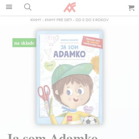
KNIHY
-
KNIHY PRE DETI
-
OD 0 DO 3 ROKOV
na sklade
Ja som Adamko