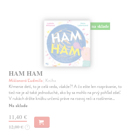
na sklade
HAM HAM
Mičianová Ľudmila
| Kniha
Kŕmenie detí, to je celá veda, všakže?! A čo ešte len rozprávanie, to
tiež nie je až také jednoduché, ako by sa mohlo na prvý pohľad zdať.
V rukách držíte knižku určenú práve na rozvoj reči a rozšírenie…
Na sklade
11,40 €
12,00 €
?