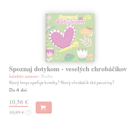
Spoznaj dotykom - veselých chrobáčikov
kolektív autorov
| Kniha
Ktorý hmyz opeľuje kvietky? Ktorý chrobáčik tká pavučiny?
Do 4 dní
10,56 €
10,89 €
?