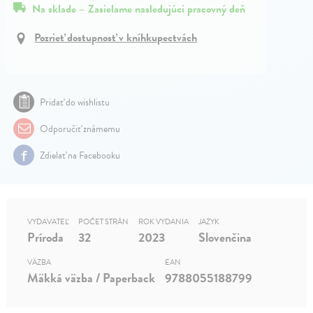
Na sklade – Zasielame nasledujúci pracovný deň
Pozrieť dostupnosť v kníhkupectvách
Pridať do wishlistu
Odporučiť známemu
Zdielať na Facebooku
VYDAVATEĽ
POČET STRÁN
ROK VYDANIA
JAZYK
Príroda
32
2023
Slovenčina
VÄZBA
EAN
Mäkká väzba / Paperback
9788055188799