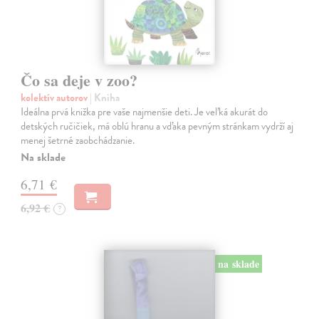
Čo sa deje v zoo?
kolektív autorov
| Kniha
Ideálna prvá knižka pre vaše najmenšie deti. Je veľká akurát do
detských ručičiek, má oblú hranu a vďaka pevným stránkam vydrží aj
menej šetrné zaobchádzanie.
Na sklade
6,71 €
6,92 €
?
na sklade