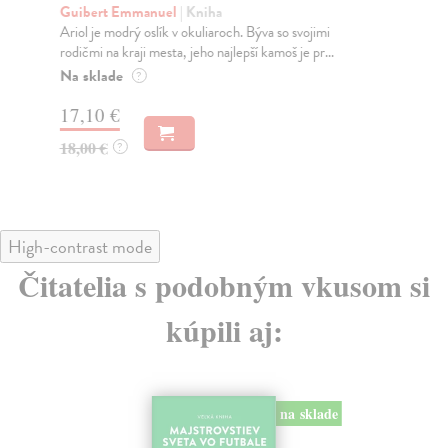
Guibert Emmanuel
| Kniha
Gu
Ariol je modrý oslík v okuliaroch. Býva so svojimi
Ari
rodičmi na kraji mesta, jeho najlepší kamoš je pr...
Sup
Na sklade
Na
?
17,10 €
17
18,00 €
18
?
High-contrast mode
Čitatelia s podobným vkusom si
kúpili aj:
na sklade