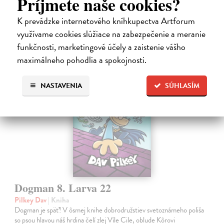
Príjmete naše cookies?
17,10 €
K prevádzke internetového kníhkupectva Artforum
18,00 €
využívame cookies slúžiace na zabezpečenie a meranie
?
funkčnosti, marketingové účely a zaistenie vášho
maximálneho pohodlia a spokojnosti.
NASTAVENIA
SÚHLASÍM
Dogman 8. Larva 22
Pilkey Dav
| Kniha
Dogman je späť! V ôsmej knihe dobrodružstiev svetoznámeho poliša
so psou hlavou náš hrdina čelí zlej Víle Cile, oblude Kôrovi