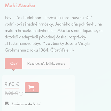
Maki Atsuko
Povesť o chudobnom dievčati, ktoré musí strážiť
vodníkovi záhadné hrnčeky. Jedného dňa pokrievku na
malom hrnčeku nadvihne a.... Ako to s ňou dopadne, sa
dozvieš v adaptácii pôvodnej českej rozprávky
„Hastrmanovo obydlí“ zo zbierky Josefa Virgila
Grohmanna z roku 1864.
Čítať ďalej
↓
Kúpiť
Rezervovať v kníhkupectve
9,60 €
9,90 €
?
Zasielame do 5 dní