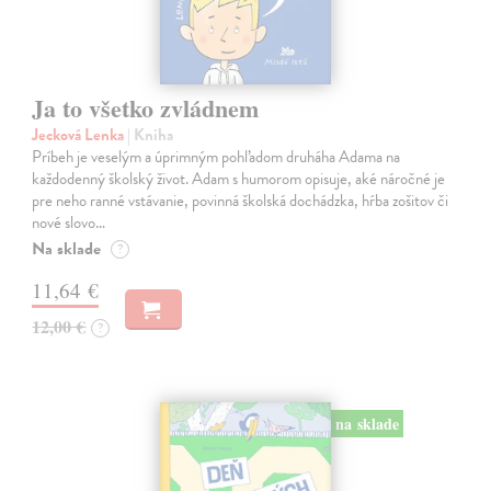
Ja to všetko zvládnem
Jecková Lenka
| Kniha
Príbeh je veselým a úprimným pohľadom druháha Adama na
každodenný školský život. Adam s humorom opisuje, aké náročné je
pre neho ranné vstávanie, povinná školská dochádzka, hŕba zošitov či
nové slovo…
Na sklade
?
11,64 €
12,00 €
?
na sklade