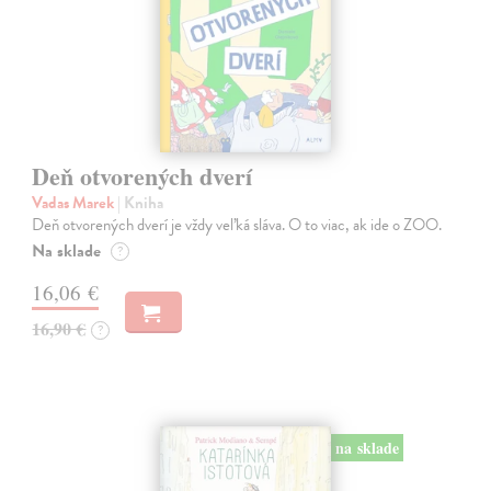
Deň otvorených dverí
Vadas Marek
| Kniha
Deň otvorených dverí je vždy veľká sláva. O to viac, ak ide o ZOO.
Na sklade
?
16,06 €
16,90 €
?
na sklade