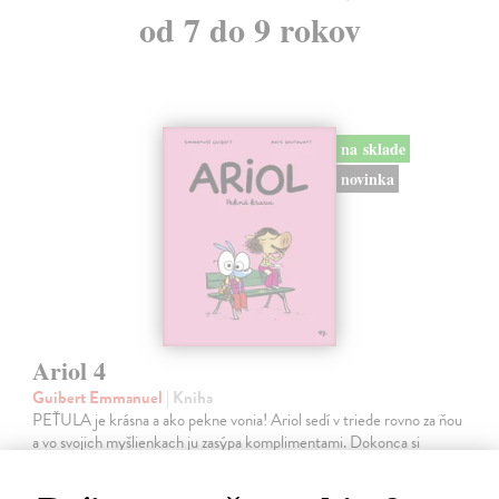
od 7 do 9 rokov
na sklade
novinka
Ariol 4
Guibert Emmanuel
| Kniha
PEŤULA je krásna a ako pekne vonia! Ariol sedí v triede rovno za ňou
a vo svojich myšlienkach ju zasýpa komplimentami. Dokonca si
predstavuje, ako jej hovorí, že ju miluje.
Na sklade
?