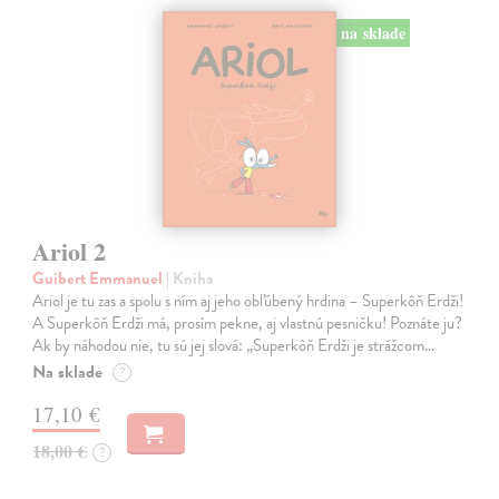
na sklade
Ariol 2
Guibert Emmanuel
| Kniha
Ariol je tu zas a spolu s ním aj jeho obľúbený hrdina – Superkôň Erdži!
A Superkôň Erdži má, prosím pekne, aj vlastnú pesničku! Poznáte ju?
Ak by náhodou nie, tu sú jej slová: „Superkôň Erdži je strážcom…
Na sklade
?
17,10 €
18,00 €
?