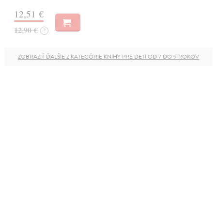
12,51 €
12,90 €
?
ZOBRAZIŤ ĎALŠIE Z KATEGÓRIE KNIHY PRE DETI OD 7 DO 9 ROKOV