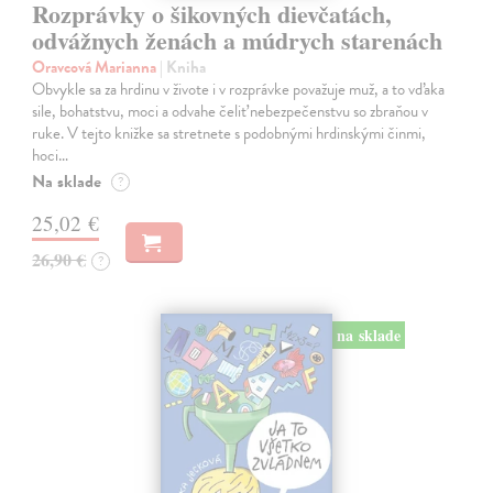
Rozprávky o šikovných dievčatách,
odvážnych ženách a múdrych starenách
Oravcová Marianna
| Kniha
Obvykle sa za hrdinu v živote i v rozprávke považuje muž, a to vďaka
sile, bohatstvu, moci a odvahe čeliť nebezpečenstvu so zbraňou v
ruke. V tejto knižke sa stretnete s podobnými hrdinskými činmi,
hoci…
Na sklade
?
25,02 €
26,90 €
?
na sklade