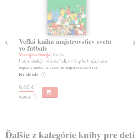
Veľká kniha majstrovstiev sveta
Ar
vo futbale
Sl
Vorobjova Marija
| Kniha
Hr
Futbal sledujú miliardy ľudí, milióny ho hrajú, tisíce
Kni
bojujú o šancu na účasť na majstrovstvách sve...
sme
Na sklade
Na
?
9,60 €
23
9,90 €
24
?
Ďalšie z kategórie knihy pre deti