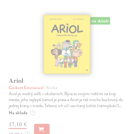
na sklade
Ariol
Guibert Emmanuel
| Kniha
Ariol je modrý oslík v okuliaroch. Býva so svojimi rodičmi na kraji
mesta, jeho najlepší kamoš je prasa a Ariol je tak trochu buchnutý do
jednej kravy v triede. Telesnú ich učí navrčaný kohút (namojdušu!)…
Na sklade
?
17,10 €
18,00 €