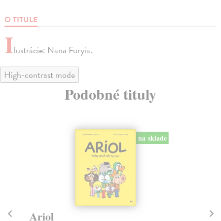
O TITULE
I
lustrácie: Nana Furyia.
High-contrast mode
Podobné tituly
na sklade
Ariol
Ar