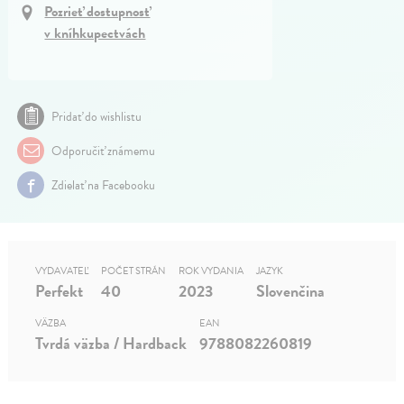
Pozrieť dostupnosť
v kníhkupectvách
Pridať do wishlistu
Odporučiť známemu
Zdielať na Facebooku
VYDAVATEĽ
POČET STRÁN
ROK VYDANIA
JAZYK
Perfekt
40
2023
Slovenčina
VÄZBA
EAN
Tvrdá väzba / Hardback
9788082260819