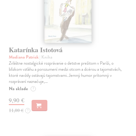
Katarínka Istotová
Modiano Patrick
| Kniha
Zvláštne nostalgické rozprávanie o detstve prežitom v Paríži, o
blízkom vzťahu a porozumení medzi otcom a dcérou a tajomstvách,
ktoré navždy ostávajú tajomstvami. Jemný humor prítomný v
rozprávaní naznačuje,…
Na sklade
?
9,90 €
11,00 €
?