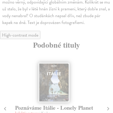
možno věrný, odpovídající globálním změnám. Kolikrát se mu
už stalo, že byl v létě hnán žízní k prameni, který dobře znal, a
vody nenabral! O studánkách napsal dřív, než zbude pár
kapek na dně. Text je doprovázen fotografiemi.
High-contrast mode
Podobné tituly
Poznáváme Itálie - Lonely Planet
V
kolektív autorov
| Kniha
Du