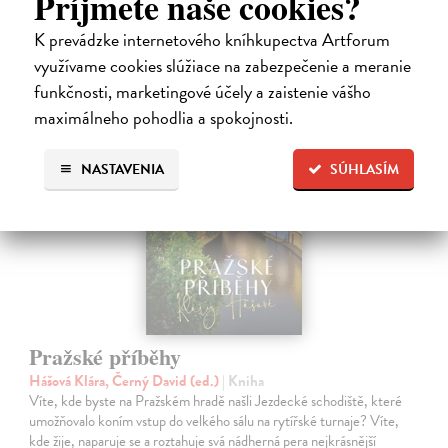
Príjmete naše cookies?
23,74 €
K prevádzke internetového kníhkupectva Artforum
24,99 €
?
využívame cookies slúžiace na zabezpečenie a meranie
funkčnosti, marketingové účely a zaistenie vášho
maximálneho pohodlia a spokojnosti.
NASTAVENIA
SÚHLASÍM
Pražské příběhy
Hášová Klára, Černý David (ed.)
| Kniha
Víte, kde byste na Pražském hradě našli Jezdecké schodiště, které
umožňovalo koním vstup do velkého sálu na rytířské turnaje? Víte,
kde žije, naparuje se a roztahuje svá nádherná pera nejkrásnější