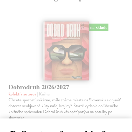
na sklade
Dobrodruh 2026/2027
kolektív autorov
| Kniha
Chcete spoznať unikátne, málo známe miesta na Slovensku a objaviť
doteraz neobjavené kúty našej krajiny? Štvrté vydanie obľúbeného
knižného sprievodcu DobroDruh vás opäť pozýva na potulky po
slovenskej…
Na sklade
?