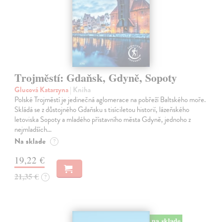
Trojměstí: Gdaňsk, Gdyně, Sopoty
Glucová Katarzyna
| Kniha
Polské Trojměstí je jedinečná aglomerace na pobřeží Baltského moře.
Skládá se z důstojného Gdaňsku s tisíciletou historií, lázeňského
letoviska Sopoty a mladého přístavního města Gdyně, jednoho z
nejmladších…
Na sklade
?
19,22 €
21,35 €
?
na sklade