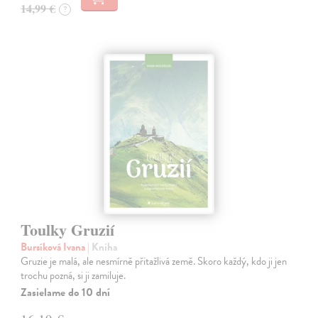
14,99 €
?
Toulky Gruzií
Bursíková Ivana
| Kniha
Gruzie je malá, ale nesmírně přitažlivá země. Skoro každý, kdo ji jen
trochu pozná, si ji zamiluje.
Zasielame do 10 dní