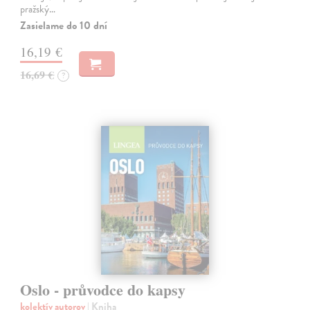
pražský…
Zasielame do 10 dní
16,19 €
16,69 €
?
Oslo - průvodce do kapsy
kolektív autorov
| Kniha