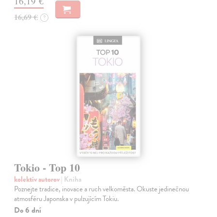
16,19 €
16,69 €
?
Tokio - Top 10
kolektív autorov
| Kniha
Poznejte tradice, inovace a ruch velkoměsta. Okuste jedinečnou
atmosféru Japonska v pulzujícím Tokiu.
Do 6 dní