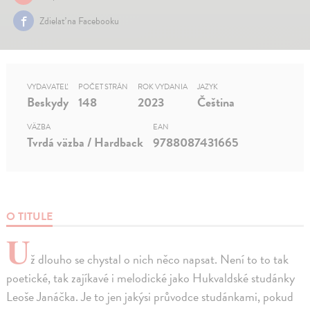
Zdielať na Facebooku
VYDAVATEĽ
POČET STRÁN
ROK VYDANIA
JAZYK
Beskydy
148
2023
Čeština
VÄZBA
EAN
Tvrdá väzba / Hardback
9788087431665
O TITULE
U
ž dlouho se chystal o nich něco napsat. Není to to tak
poetické, tak zajíkavé i melodické jako Hukvaldské studánky
Leoše Janáčka. Je to jen jakýsi průvodce studánkami, pokud