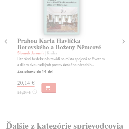
Prahou Karla Havlíčka
Pr
Borovského a Boženy Němcové
Sl
Dob
Slomek Jaromír
| Kniha
lit
Literární bedekr nás zavádí na místa spojená se životem
a dílem dvou velkých postav českého národníh...
Na
Zasielame do 14 dní
15
20,14 €
16
21,20 €
?
Ďalšie z kategórie sprievodcovia