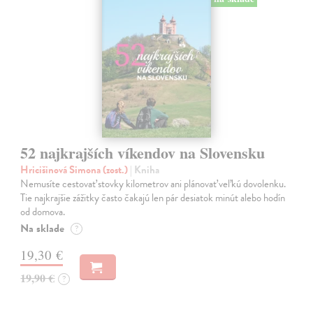
52 najkrajších víkendov na Slovensku
Hricišinová Simona (zost.)
| Kniha
Nemusíte cestovať stovky kilometrov ani plánovať veľkú dovolenku.
Tie najkrajšie zážitky často čakajú len pár desiatok minút alebo hodín
od domova.
Na sklade
?
19,30 €
19,90 €
?