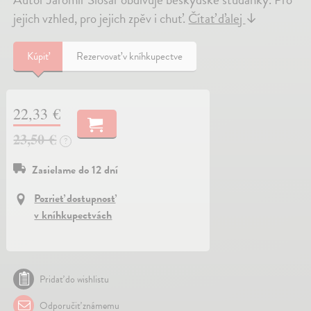
jejich vzhled, pro jejich zpěv i chuť.
Čítať ďalej
↓
Kúpiť
Rezervovať v kníhkupectve
22,33 €
23,50 €
?
Zasielame do 12 dní
Pozrieť dostupnosť
v kníhkupectvách
Pridať do wishlistu
Odporučiť známemu