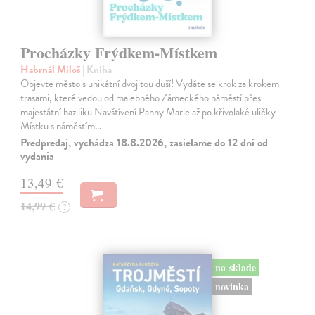
Procházky Frýdkem-Místkem
Habrnál Miloš
| Kniha
Objevte město s unikátní dvojitou duší! Vydáte se krok za krokem
trasami, které vedou od malebného Zámeckého náměstí přes
majestátní baziliku Navštívení Panny Marie až po křivolaké uličky
Místku s náměstím…
Predpredaj, vychádza 18.8.2026, zasielame do 12 dní od
vydania
13,49 €
14,99 €
?
na sklade
novinka