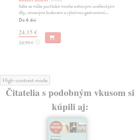
Itálie se může pochlubit mnoha světovými uměleckými
Váš
díly, vznosnými budovami a výtečnou gastronomií....
Ces
Do 6 dní
Na
24,15 €
28
24,90 €
28
?
High-contrast mode
Čitatelia s podobným vkusom si
kúpili aj: