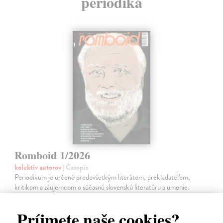
periodiká
Romboid 1/2026
kolektív autorov
| Časopis
Periodikum je určené predovšetkým literátom, prekladateľom,
kritikom a záujemcom o súčasnú slovenskú literatúru a umenie.
Vychádza v modernej edícii šesťkrát ročne, pričom v každom čísle
publikuje súčasnú…
Príjmete naše cookies?
Zasielame do 14 dní