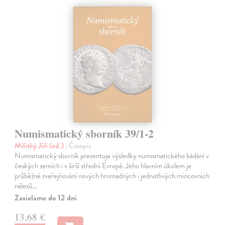
Numismatický sborník 39/1-2
Militký Jiří (ed.)
| Časopis
Numismatický sborník prezentuje výsledky numismatického bádání v
českých zemích i v širší střední Evropě. Jeho hlavním úkolem je
průběžné zveřejňování nových hromadných i jednotlivých mincovních
nálezů…
Zasielame do 12 dní
13,68 €