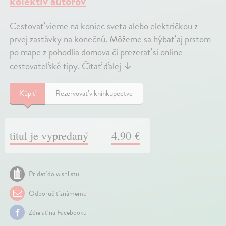
kolektív autorov
Cestovať vieme na koniec sveta alebo električkou z
prvej zastávky na konečnú. Môžeme sa hýbať aj prstom
po mape z pohodlia domova či prezerať si online
cestovateľské tipy.
Čítať ďalej
↓
Kúpiť
Rezervovať v kníhkupectve
titul je vypredaný
4,90 €
Pridať do wishlistu
Odporučiť známemu
Zdielať na Facebooku