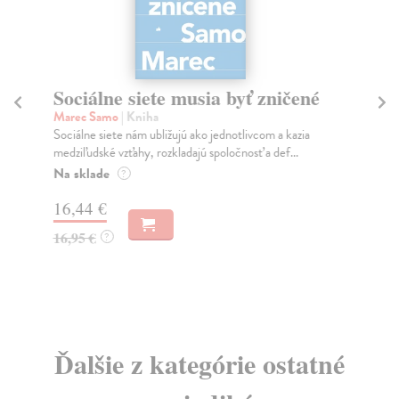
Sociálne siete musia byť zničené
S
K
Marec Samo
| Kniha
Sociálne siete nám ubližujú ako jednotlivcom a kazia
Mik
medziľudské vzťahy, rozkladajú spoločnosť a def...
Mon
o k
Na sklade
?
Na
16,44 €
23
16,95 €
?
24
Ďalšie z kategórie ostatné