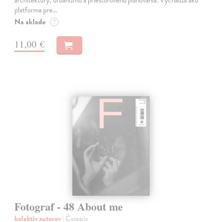
architektúry, urbanizmu a priestorového plánovania. Vychádza ako
platforma pre…
Na sklade
?
11,00 €
Fotograf - 48 About me
kolektív autorov
| Časopis