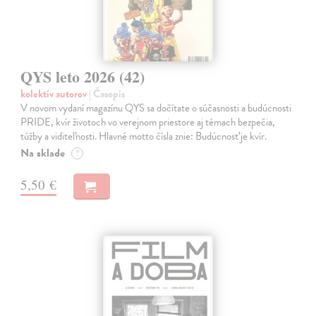
QYS leto 2026 (42)
kolektív autorov
| Časopis
V novom vydaní magazínu QYS sa dočítate o súčasnosti a budúcnosti
PRIDE, kvír životoch vo verejnom priestore aj témach bezpečia,
túžby a viditeľnosti. Hlavné motto čísla znie: Budúcnosť je kvír.
Na sklade
?
5,50 €