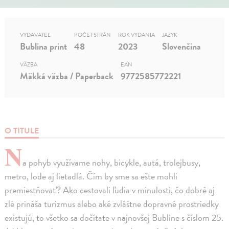
VYDAVATEĽ
POČET STRÁN
ROK VYDANIA
JAZYK
Bublina print
48
2023
Slovenčina
VÄZBA
EAN
Mäkká väzba / Paperback
9772585772221
O TITULE
N
a pohyb využívame nohy, bicykle, autá, trolejbusy,
metro, lode aj lietadlá. Čím by sme sa ešte mohli
premiestňovať? Ako cestovali ľudia v minulosti, čo dobré aj
zlé prináša turizmus alebo aké zvláštne dopravné prostriedky
existujú, to všetko sa dočítate v najnovšej Bubline s číslom 25.