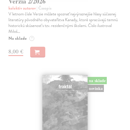
Verzia 2/2026
kolektív autorov
| Časopis
V letnom čísle Verzie môžete spoznať najvýraznejšie hlasy súčasnej
literatúry pôvodného obyvateľstva Kanady, ktoré spracúvajú temnú
historickú skúsenosť s tzv. rezidenčnými školami. Číslo ilustroval
Miloš…
Na sklade
?
8,00 €
na sklade
novinka