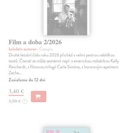
Film a doba 2/2026
kolektív autorov
| Časopis
Druhé letošní číslo roku 2026 přichází s velmi pestrou nabídkou
textů. Čtenář se může seznámit např. s americkou režisérkou Kelly
Reichardt, s filmovou trilogií Carla Simóna, s hororovým apetitem
Zacha…
Zasielame do 12 dní
3,40 €
3,50 €
?