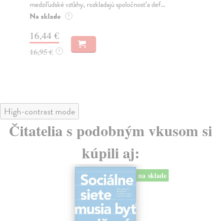
medziľudské vzťahy, rozkladajú spoločnosť a def...
Mon
o k
Na sklade
?
Na
16,44 €
23
16,95 €
?
24
High-contrast mode
Čitatelia s podobným vkusom si
kúpili aj:
na sklade