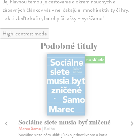
Jej hlavnou témou je cestovanie a okrem náučných a
zábavných článkov vás v nej čakajú aj mnohé aktivity či hry.
Tak si zbaľte kufre, batohy či tašky – vyrážame!
High-contrast mode
Podobné tituly
na sklade
Sociálne siete musia byť zničené
S
K
Marec Samo
| Kniha
Sociálne siete nám ubližujú ako jednotlivcom a kazia
Mik