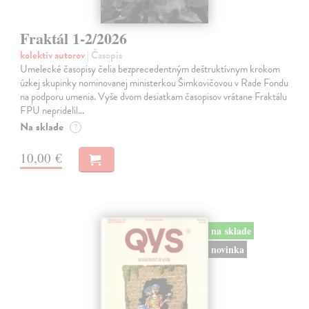
Fraktál 1-2/2026
kolektív autorov
| Časopis
Umelecké časopisy čelia bezprecedentným deštruktívnym krokom
úzkej skupinky nominovanej ministerkou Šimkovičovou v Rade Fondu
na podporu umenia. Vyše dvom desiatkam časopisov vrátane Fraktálu
FPU nepridelil…
Na sklade
?
10,00 €
na sklade
novinka