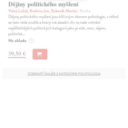
Dějiny politického myšlení
Valeš Lukáš, Květina Jan, Sekerák Marián
| Kniha
Dějiny politického myšlení jsou klíčovým oborem politologie, z něhož
se tato věda zrodila a který má zásadní vliv na naše vnímání
nejdůležitějších politických kategorií jako je stát, moc, zájem,
politické…
Na sklade
?
39,50 €
ZOBRAZIŤ ĎALŠIE Z KATEGÓRIE POLITOLÓGIA