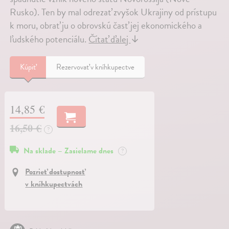
Rusko). Ten by mal odrezať zvyšok Ukrajiny od prístupu
k moru, obrať ju o obrovskú časť jej ekonomického a
ľudského potenciálu.
Čítať ďalej
↓
Kúpiť
Rezervovať v kníhkupectve
14,85 €
16,50 €
?
Na sklade – Zasielame dnes
?
Pozrieť dostupnosť
v kníhkupectvách