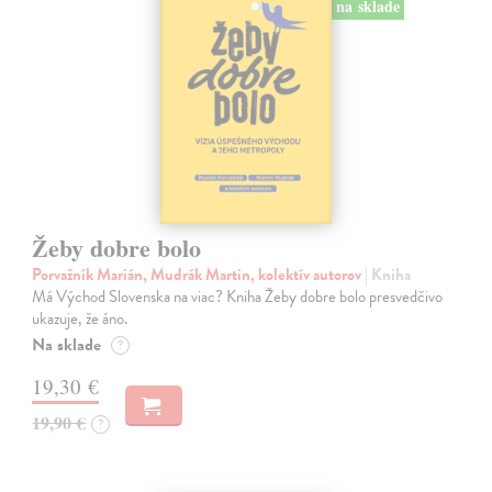
na sklade
Žeby dobre bolo
Porvažník Marián, Mudrák Martin, kolektív autorov
| Kniha
Má Východ Slovenska na viac? Kniha Žeby dobre bolo presvedčivo
ukazuje, že áno.
Na sklade
?
19,30 €
19,90 €
?