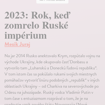
2023: Rok, keď
zomrelo Ruské
impérium
Mesík Juraj
Na jar 2014 Rusko anektovalo Krym, rozpútalo vojnu na
východe Ukrajiny, kde okupovalo časť Donbasu a
vytvorilo tam „Luhanskú a Doneckú ľudovú republiku“.
V tom istom čas sa pokúšalo rukami svojich miestnych
pomáhačov vytvoriť šnúru podobných „republík“ v iných
oblastiach Ukrajiny – od Charkiva na severovýchode po
Odesu na juhozápade. Ruský vodca Vladimír Putin v
tom čase s entuziazmom rozprával o tom, že je na
spadnutie vznik nového štátu Novorossija (Nové