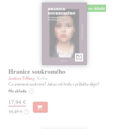
na sklade
Hranice soukromého
Jenkins Tiffany
| Kniha
Co znamená soukromí? Jakou roli hrálo v průběhu dějin?
Na sklade
?
17,94 €
18,49 €
?