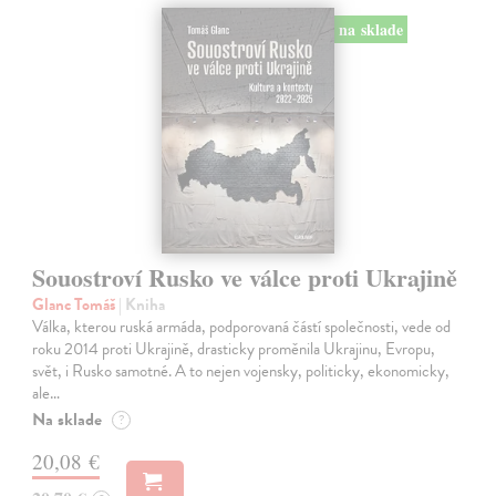
na sklade
Souostroví Rusko ve válce proti Ukrajině
Glanc Tomáš
| Kniha
Válka, kterou ruská armáda, podporovaná částí společnosti, vede od
roku 2014 proti Ukrajině, drasticky proměnila Ukrajinu, Evropu,
svět, i Rusko samotné. A to nejen vojensky, politicky, ekonomicky,
ale…
Na sklade
?
20,08 €