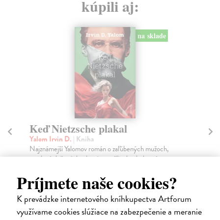
kúpili aj:
na sklade
Dialóg generácií a čosi navyše
Gál Fedor
| Kniha
R
Zamyslenie sa rôznych generácii nad vplyvom
Odo
koronakrízy na spoločnosť a uvažovanie o zmenách,
Jed
ktoré ...
Príjmete naše cookies?
syn
Na sklade
?
K prevádzke internetového kníhkupectva Artforum
14,25 €
4,
využívame cookies slúžiace na zabezpečenie a meranie
15,00 €
?