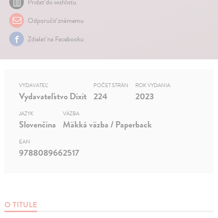
Pridať do wishlistu
Odporučiť známemu
Zdielať na Facebooku
VYDAVATEĽ
POČET STRÁN
ROK VYDANIA
Vydavateľstvo Dixit
224
2023
JAZYK
VÄZBA
Slovenčina
Mäkká väzba / Paperback
EAN
9788089662517
O TITULE