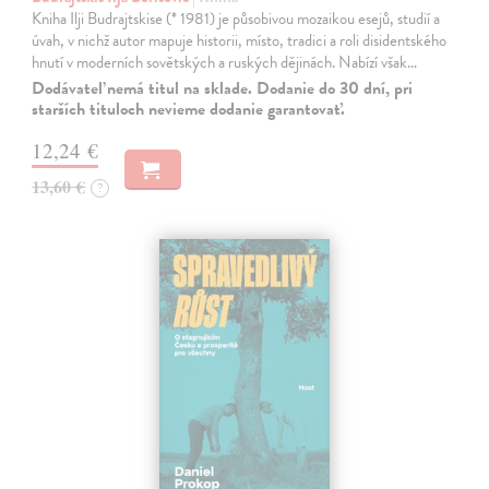
Kniha Ilji Budrajtskise (* 1981) je působivou mozaikou esejů, studií a
úvah, v nichž autor mapuje historii, místo, tradici a roli disidentského
hnutí v moderních sovětských a ruských dějinách. Nabízí však…
Dodávateľ nemá titul na sklade. Dodanie do 30 dní, pri
starších tituloch nevieme dodanie garantovať.
12,24 €
13,60 €
?