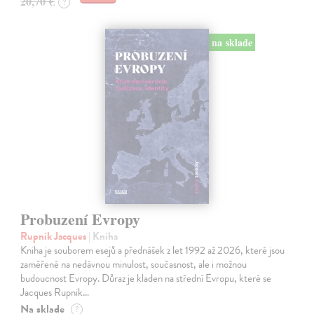
20,70 €
?
na sklade
Probuzení Evropy
Rupnik Jacques
| Kniha
Kniha je souborem esejů a přednášek z let 1992 až 2026, které jsou
zaměřené na nedávnou minulost, současnost, ale i možnou
budoucnost Evropy. Důraz je kladen na střední Evropu, které se
Jacques Rupnik…
Na sklade
?