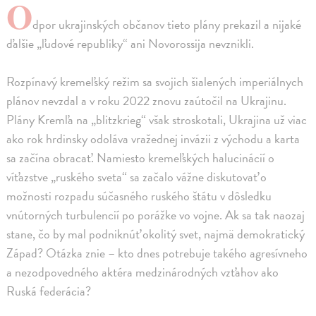
O
dpor ukrajinských občanov tieto plány prekazil a nijaké
ďalšie „ľudové republiky“ ani Novorossija nevznikli.
Rozpínavý kremeľský režim sa svojich šialených imperiálnych
plánov nevzdal a v roku 2022 znovu zaútočil na Ukrajinu.
Plány Kremľa na „blitzkrieg“ však stroskotali, Ukrajina už viac
ako rok hrdinsky odoláva vražednej invázii z východu a karta
sa začína obracať. Namiesto kremeľských halucinácií o
víťazstve „ruského sveta“ sa začalo vážne diskutovať o
možnosti rozpadu súčasného ruského štátu v dôsledku
vnútorných turbulencií po porážke vo vojne. Ak sa tak naozaj
stane, čo by mal podniknúť okolitý svet, najmä demokratický
Západ? Otázka znie – kto dnes potrebuje takého agresívneho
a nezodpovedného aktéra medzinárodných vzťahov ako
Ruská federácia?