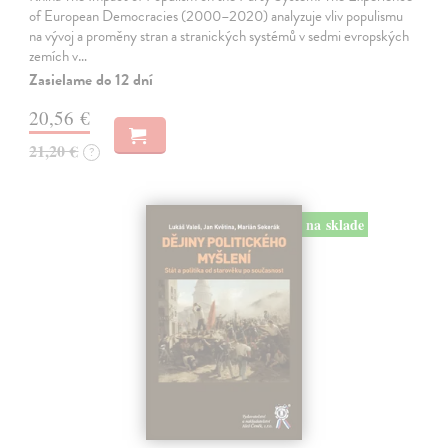
of European Democracies (2000–2020) analyzuje vliv populismu
na vývoj a proměny stran a stranických systémů v sedmi evropských
zemích v…
Zasielame do 12 dní
20,56 €
21,20 €
?
na sklade