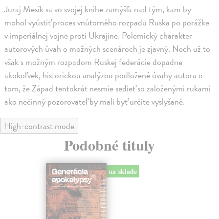
Juraj Mesík sa vo svojej knihe zamýšľa nad tým, kam by
mohol vyústiť proces vnútorného rozpadu Ruska po porážke
v imperiálnej vojne proti Ukrajine. Polemický charakter
autorových úvah o možných scenároch je zjavný. Nech už to
však s možným rozpadom Ruskej federácie dopadne
akokoľvek, historickou analýzou podložené úvahy autora o
tom, že Západ tentokrát nesmie sedieť so založenými rukami
ako nečinný pozorovateľ by mali byť určite vyslyšané.
High-contrast mode
Podobné tituly