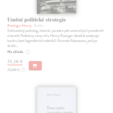
Umění politické strategie
Kissinger Henry
| Kniha
Světoznámý politolog, historik, poradce pěti amerických prezidentů
a laureát Nobelovy ceny míru Henry Kissinger detailně analyzuje
kariéru šesti legendárních státníků: Konrada Adenauera, jenž po
druhé…
Na sklade
?
31,16 €
32,80 €
?