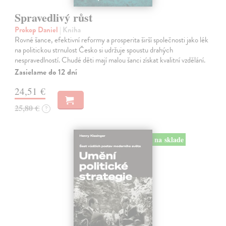
Spravedlivý růst
Prokop Daniel
| Kniha
Rovné šance, efektivní reformy a prosperita širší společnosti jako lék
na politickou strnulost Česko si udržuje spoustu drahých
nespravedlností. Chudé děti mají malou šanci získat kvalitní vzdělání.
Zasielame do 12 dní
24,51 €
25,80 €
?
na sklade