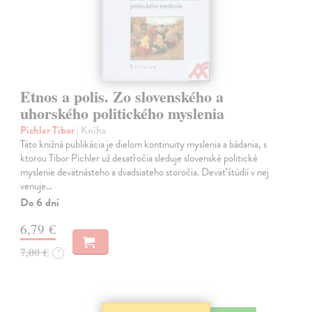
Etnos a polis. Zo slovenského a
uhorského politického myslenia
Pichler Tibor
| Kniha
Táto knižná publikácia je dielom kontinuity myslenia a bádania, s
ktorou Tibor Pichler už desaťročia sleduje slovenské politické
myslenie devätnásteho a dvadsiateho storočia. Deväť štúdií v nej
venuje…
Do 6 dní
6,79 €
7,00 €
?