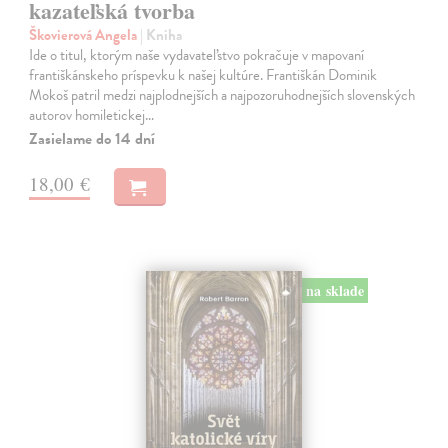
kazateľská tvorba
Škovierová Angela
| Kniha
Ide o titul, ktorým naše vydavateľstvo pokračuje v mapovaní
františkánskeho príspevku k našej kultúre. Františkán Dominik
Mokoš patril medzi najplodnejších a najpozoruhodnejších slovenských
autorov homiletickej…
Zasielame do 14 dní
18,00 €
na sklade