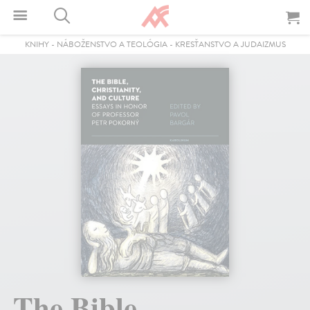
KNIHY
-
NÁBOŽENSTVO A TEOLÓGIA
-
KRESŤANSTVO A JUDAIZMUS
The Bible,