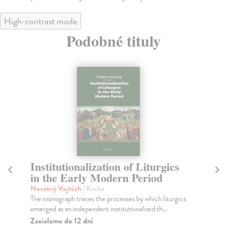
High-contrast mode
Podobné tituly
Institutionalization of Liturgics
S
in the Early Modern Period
Je
of
Novotný Vojtěch
| Kniha
The monograph traces the processes by which liturgics
Ps
emerged as an independent institutionalized th...
Tře
obe
Zasielame do 12 dní