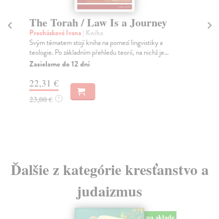
The Torah / Law Is a Journey
C
T
Procházková Ivana
| Kniha
Svým tématem stojí kniha na pomezí lingvistiky a
Zav
teologie. Po základním přehledu teorií, na nichž je...
Jak
tec
Zasielame do 12 dní
Za
22,31 €
17
23,00 €
?
17
Ďalšie z kategórie kresťanstvo a
judaizmus
na sklade