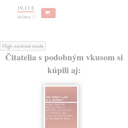
Na
19,11 €
17
19,70 €
?
17
High-contrast mode
Čitatelia s podobným vkusom si
kúpili aj: