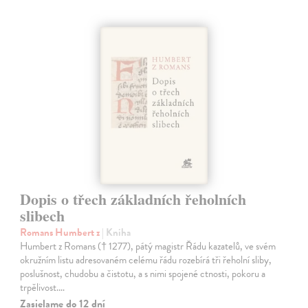
Dopis o třech základních řeholních
slibech
Romans Humbert z
| Kniha
Humbert z Romans († 1277), pátý magistr Řádu kazatelů, ve svém
okružním listu adresovaném celému řádu rozebírá tři řeholní sliby,
poslušnost, chudobu a čistotu, a s nimi spojené ctnosti, pokoru a
trpělivost.…
Zasielame do 12 dní