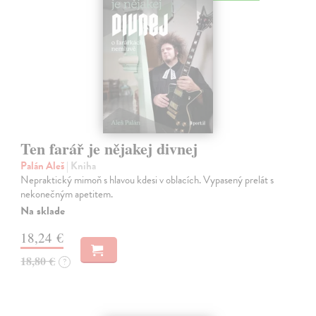
Ten farář je nějakej divnej
Palán Aleš
| Kniha
Nepraktický mimoň s hlavou kdesi v oblacích. Vypasený prelát s
nekonečným apetitem.
Na sklade
18,24 €
18,80 €
?