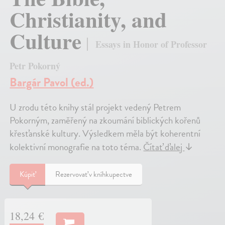
Christianity, and
Culture
Essays in Honor of Professor
Petr Pokorný
Bargár Pavol (ed.)
U zrodu této knihy stál projekt vedený Petrem
Pokorným, zaměřený na zkoumání biblických kořenů
křesťanské kultury. Výsledkem měla být koherentní
kolektivní monografie na toto téma.
Čítať ďalej
↓
Kúpiť
Rezervovať v kníhkupectve
18,24 €