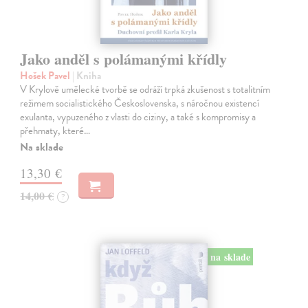
Jako anděl s polámanými křídly
Hošek Pavel
| Kniha
V Krylově umělecké tvorbě se odráží trpká zkušenost s totalitním
režimem socialistického Československa, s náročnou existencí
exulanta, vypuzeného z vlasti do ciziny, a také s kompromisy a
přehmaty, které…
Na sklade
13,30 €
14,00 €
?
na sklade