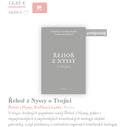
14,45 €
14,90 €
?
predpredaj
Řehoř z Nyssy o Trojici
Řehoř z Nyssy, Karfíková Lenka
| Kniha
V trojici drobných pojednání rozvíjí Řehoř z Nyssy, jeden z
nejzajímavějších a nejvlivnějších křesťanských teologů období
patristiky, svoje představy o ústředním tajemství křesťanské teologie,