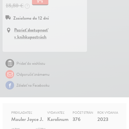
18,80 €
?
Zasielame do 12 dní
Pozrieť dostupnosť
v kníhkupectvách
Pridať do wishlistu
Odporučiť známemu
Zdielať na Facebooku
PREKLADATEĽ
VYDAVATEĽ
POČET STRÁN
ROK VYDANIA
Mauler Joyce J.
Karolinum
376
2023