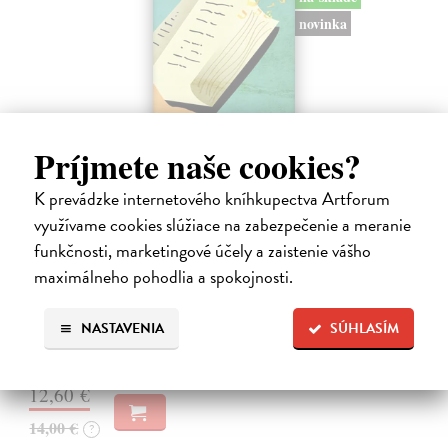
novinka
Príjmete naše cookies?
K prevádzke internetového kníhkupectva Artforum
využívame cookies slúžiace na zabezpečenie a meranie
Rabín sa rozpráva s Ježišom
funkčnosti, marketingové účely a zaistenie vášho
Neusner Jacob
| Kniha
maximálneho pohodlia a spokojnosti.
Autor knihy sa v duchu stáva v Galilei poslucháčom Ježišovej Reči na
vrchu. Ako pravoverný rabín sa usiluje pozorne počúvať tohto nového
NASTAVENIA
SÚHLASÍM
učiteľa a porovnáva jeho učenie s tým, čo hovorí židovská Tóra.
Na sklade
12,60 €
14,00 €
?