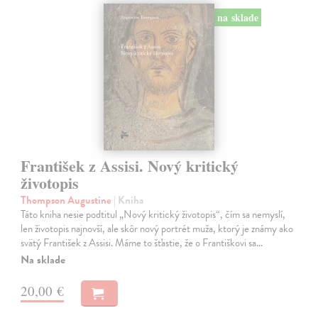
na sklade
František z Assisi. Nový kritický
životopis
Thompson Augustine
| Kniha
Táto kniha nesie podtitul „Nový kritický životopis“, čím sa nemyslí,
len životopis najnovší, ale skôr nový portrét muža, ktorý je známy ako
svätý František z Assisi. Máme to šťastie, že o Františkovi sa…
Na sklade
20,00 €