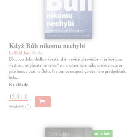
Když Bůh nikomu nechybí
Loffeld Jan
| Kniha
Dlouhou dobu vládlo v křesťanském světě přesvědčení, že lidé jsou
vlastně „nevyléčitelně věřící“ a v určitém okamžiku svého života se
jistě budou ptát na Boha. Na tomto nezpochybnitelném předpokladu
byla…
Na sklade
15,91 €
16,40 €
?
na sklade