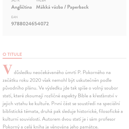
JAZYK
VÄZBA
Angličtina
Mäkká väzba / Paperback
EAN
9788024654072
O TITULE
V
důsledku neočekávaného úmrtí P. Pokorného na
začátku roku 2020 však nemohl být uskutečněn podle
původního plánu. Ve výsledku jde tak spíše o volný soubor
statí, které zkoumají rozličné aspekty Bible a křesťanství v
jejich vztahu ke kultuře. První část se soustředí na speciální
biblistická témata, druhá pak sleduje historické, filosofické a
kulturní souvislosti. Autorem dvou statí je i sám profesor
Pokorný a celá kniha je věnována jeho památce.