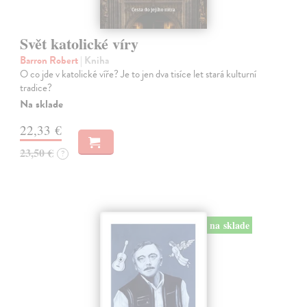
Svět katolické víry
Barron Robert
| Kniha
O co jde v katolické víře? Je to jen dva tisíce let stará kulturní
tradice?
Na sklade
22,33 €
23,50 €
?
na sklade