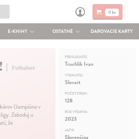
0 ks
E-KNIHY
OSTATNÉ
DAROVACIE KARTY
PREKLADATEĽ
!
Truchlik Ivan
Futbalové
VYDAVATEĽ
Slovart
POČET STRÁN
128
vikárov (šampióna v
ROK VYDANIA
ligy. Zaboduj u
2023
tí, že
JAZYK
Slovenčina