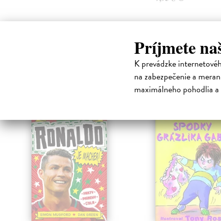
Príjmete na
K prevádzke internetové
High-contrast mode
na zabezpečenie a merani
Čit
maximálneho pohodlia a 