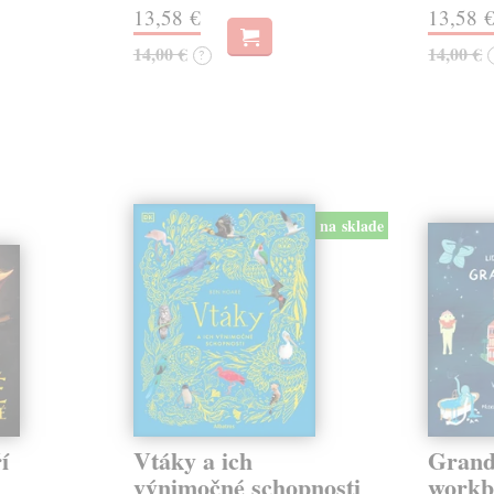
13,58 €
13,58 
14,00 €
14,00 €
?
na sklade
í
Vtáky a ich
Grand
výnimočné schopnosti
workb