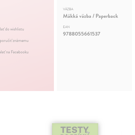
VÄZBA
Mäkká väzba / Paperback
EAN
dať do wishlistu
9788055661537
oručiť známemu
elať na Facebooku