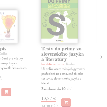
pis
Testy do prímy zo
Mô
slovenského jazyka
ry
 Kniha
a literatúry
 určená pre všetky
Mil
 neuspokoja s
V bo
kolektív autorov
| Kniha
vysvetlením a často
nájd
Učiteľmi osemročných gymnázií
dôle
profesionálne zostavená zbierka
potr
testov zo slovenského jazyka a
?
literat...
Na 
Zasielame do 10 dní
13
13,87 €
14,
14,30 €
?