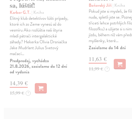
sa, lúštiť!
Beňovský Jiří
| Kniha
Pokud jste si mysleli, že fil
Karber G.T.
| Kniha
nuda, spletli jste se. Pozne
Elitný klub detektívov lúšti prípady,
třiceti lehce potrhlých fil
ktoré ich zo Zeme vynesú až do
filozofku) a užijete si s ni
vesmíru Ako rozlúštia naši štyria
jízdu, během níž vám předs
mladí pátrači intergalaktické
myšlenky, které…
záhady? Hekerka Olivia Drsniačka
Zasielame do 14 dní
Jake Mudrlant Julius Svetový
mačací…
11,63 €
Predpredaj, vychádza
21.8.2026, zasielame do 12 dní
11,99 €
?
od vydania
14,39 €
15,99 €
?