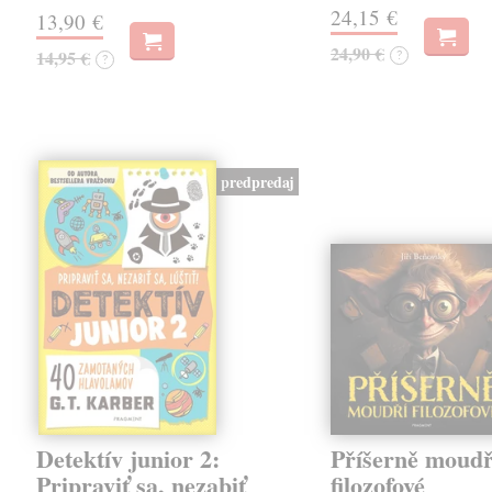
24,15 €
13,90 €
24,90 €
14,95 €
?
?
predpredaj
Detektív junior 2:
Příšerně moudř
Pripraviť sa, nezabiť
filozofové