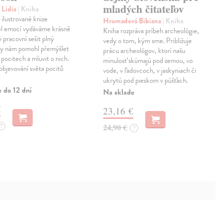
mladých čitateľov
 Lidia
| Kniha
 ilustrované knize
Hromadová Bibiana
| Kniha
l emocí vydáváme krásně
Kniha rozpráva príbeh archeológie,
 pracovní sešit plný
vedy o tom, kým sme. Približuje
aby nám pomohl přemýšlet
prácu archeológov, ktorí našu
 pocitech a mluvit o nich.
minulosť skúmajú pod zemou, vo
 objevování světa pocitů
vode, v ľadovcoch, v jaskyniach či
ukrytú pod pieskom v púšťach.
 do 12 dní
Na sklade
€
23,16 €
?
24,90 €
?