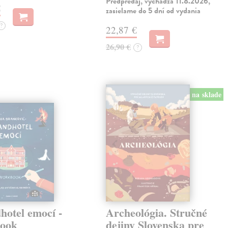
Predpredaj, vychádza 11.8.2026,
€
zasielame do 5 dní od vydania
?
22,87 €
26,90 €
?
na sklade
hotel emocí -
Archeológia. Stručné
ook
dejiny Slovenska pre