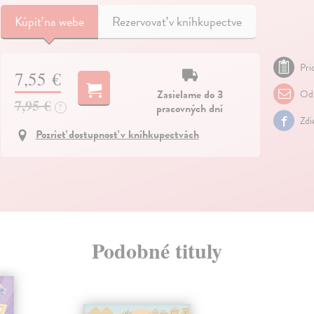
Kúpiť
na webe
Rezervovať v kníhkupectve
Pri
7,55 €
Zasielame do 3
Odp
7,95 €
pracovných dní
?
Zdi
Pozrieť dostupnosť v kníhkupectvách
Podobné tituly