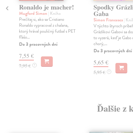
Ronaldo je macher!
Spodky Grázl
Gaba
Mugford Simon
| Kniha
Prečítaj si, ako sa Cristiano
Simon Francesca
| Kni
Ronaldo vypracoval z chalana,
V týchto štyroch príbe
ktorý hrával pouličný futbal s PET
Grázlikovi Gabovi sa do
fľašo...
to vyzerá, keď je Gabo
chorý,...
Do 3 pracovných dní
Do 3 pracovných dní
7,55 €
5,65 €
7,95 €
?
5,95 €
?
Ďalšie z 