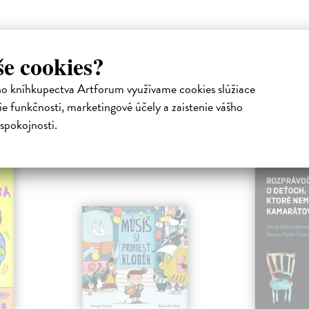
še cookies?
ho kníhkupectva Artforum využívame cookies slúžiace
e funkčnosti, marketingové účely a zaistenie vášho
atelia s podobným vkusom si kúpili
spokojnosti.