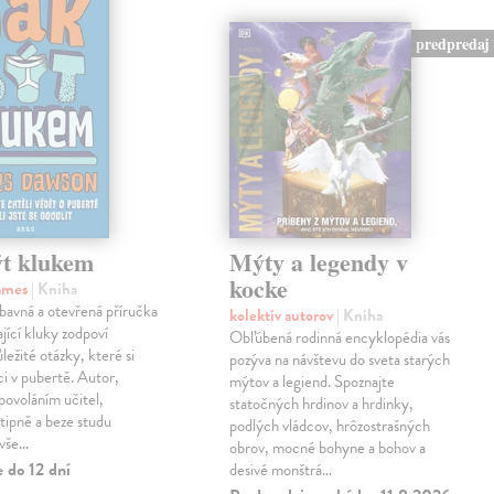
predpredaj
ýt klukem
Mýty a legendy v
kocke
ames
| Kniha
bavná a otevřená příručka
kolektív autorov
| Kniha
ající kluky zodpoví
Obľúbená rodinná encyklopédia vás
ležité otázky, které si
pozýva na návštevu do sveta starých
ci v pubertě. Autor,
mýtov a legiend. Spoznajte
ovoláním učitel,
statočných hrdinov a hrdinky,
tipně a beze studu
podlých vládcov, hrôzostrašných
 vše…
obrov, mocné bohyne a bohov a
 do 12 dní
desivé monštrá…