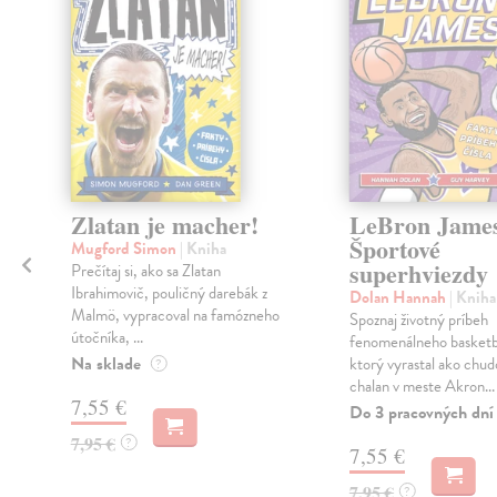
Zlatan je macher!
LeBron James
Športové
Mugford Simon
| Kniha
superhviezdy
Prečítaj si, ako sa Zlatan
Ibrahimovič, pouličný darebák z
Dolan Hannah
| Kniha
Malmö, vypracoval na famózneho
o
Spoznaj životný príbeh
útočníka, ...
fenomenálneho basketba
Na sklade
ktorý vyrastal ako chu
?
chalan v meste Akron...
7,55 €
Do 3 pracovných dní
7,95 €
?
7,55 €
7,95 €
?