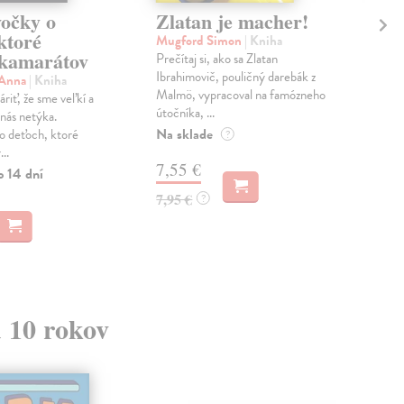
očky o
Zlatan je macher!
Il
ktoré
en
Mugford Simon
| Kniha
kamarátov
Prečítaj si, ako sa Zlatan
kol
Ibrahimovič, pouličný darebák z
Táto
 Anna
| Kniha
Malmö, vypracoval na famózneho
pozv
riť, že sme veľkí a
útočníka, ...
špor
 nás netýka.
Na sklade
o deťoch, ktoré
Do 
?
..
7,55 €
16
o 14 dní
7,95 €
?
17,
d 10 rokov