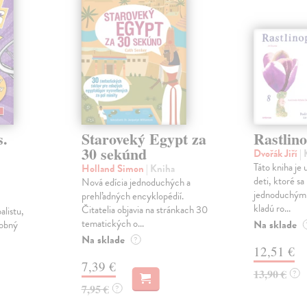
.
Staroveký Egypt za
Rastlino
30 sekúnd
Dvořák Jiří
|
Táto kniha je
Holland Simon
| Kniha
deti, ktoré sa
Nová edícia jednoduchých a
jednoduchým 
prehľadných encyklopédií.
kladú ro...
Čitatelia objavia na stránkach 30
listu,
tematických o...
Na sklade
dobný
Na sklade
?
12,51 €
7,39 €
13,90 €
?
7,95 €
?