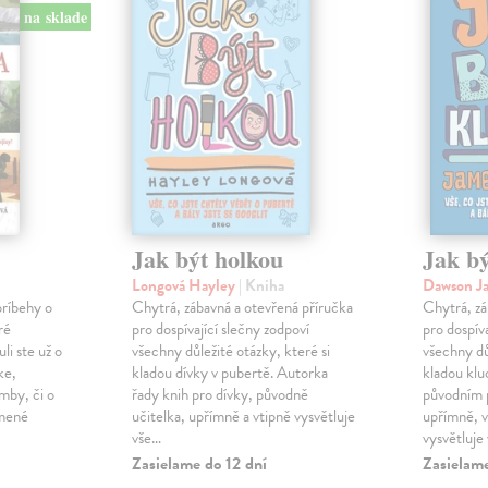
na sklade
Jak být holkou
Jak b
Longová Hayley
| Kniha
Dawson J
príbehy o
Chytrá, zábavná a otevřená příručka
Chytrá, zá
ré
pro dospívající slečny zodpoví
pro dospív
li ste už o
všechny důležité otázky, které si
všechny dů
ke,
kladou dívky v pubertě. Autorka
kladou klu
mby, či o
řady knih pro dívky, původně
původním p
omené
učitelka, upřímně a vtipně vysvětluje
upřímně, v
vše…
vysvětluje
Zasielame do 12 dní
Zasielame