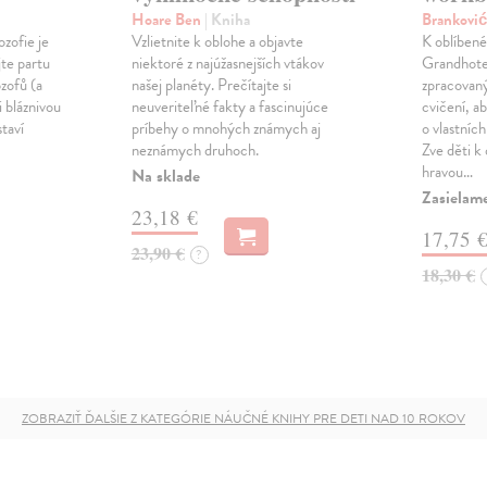
Hoare Ben
| Kniha
Branković
ozofie je
Vzlietnite k oblohe a objavte
K oblíbené
jte partu
niektoré z najúžasnejších vtákov
Grandhote
ozofů (a
našej planéty. Prečítajte si
zpracovaný
mi bláznivou
neuveriteľné fakty a fascinujúce
cvičení, 
taví
príbehy o mnohých známych aj
o vlastních
neznámych druhoch.
Zve děti k
hravou…
Na sklade
Zasielame
23,18 €
17,75 
23,90 €
?
18,30 €
ZOBRAZIŤ ĎALŠIE Z KATEGÓRIE NÁUČNÉ KNIHY PRE DETI NAD 10 ROKOV