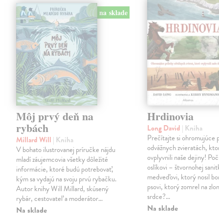
na sklade
Môj prvý deň na
Hrdinovia
rybách
Long David
| Kniha
Prečítajte si ohromujúce 
Millard Will
| Kniha
odvážnych zvieratách, kto
V bohato ilustrovanej príručke nájdu
ovplyvnili naše dejiny! Poču
mladí záujemcovia všetky dôležité
oslíkovi – štvornohej sanit
informácie, ktoré budú potrebovať,
medveďovi, ktorý nosil bo
kým sa vydajú na svoju prvú rybačku.
psovi, ktorý zomrel na zl
Autor knihy Will Millard, skúsený
srdce?…
rybár, cestovateľ a moderátor…
Na sklade
Na sklade