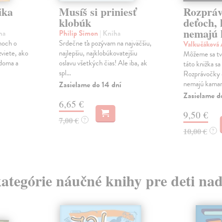
ika
Musíš si priniesť
Rozpráv
klobúk
deťoch, 
nemajú 
ha
Philip Simon
| Kniha
hoch o
Srdečne ťa pozývam na najväčšiu,
Valkučáková
zviete, ako
najlepšiu, najklobúkovatejšiu
Môžeme sa tvá
 doma a
oslavu všetkých čias! Ale iba, ak
táto knižka sa
spl...
Rozprávočky 
nemajú kamar.
Zasielame do 14 dní
Zasielame d
6,65 €
9,50 €
7,00 €
?
10,00 €
?
kategórie náučné knihy pre deti na