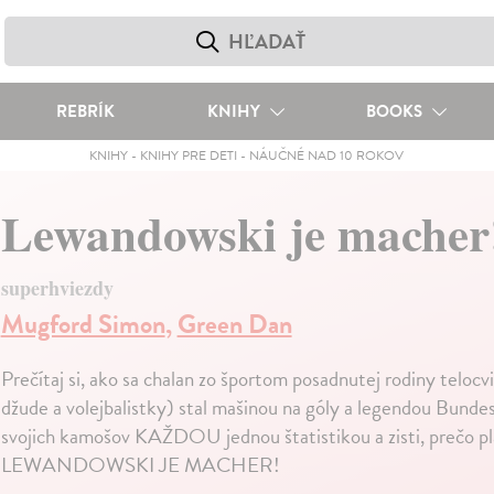
REBRÍK
KNIHY
BOOKS
KNIHY
-
KNIHY PRE DETI
-
NÁUČNÉ NAD 10 ROKOV
Lewandowski je macher
superhviezdy
Mugford Simon
,
Green Dan
Prečítaj si, ako sa chalan zo športom posadnutej rodiny teloc
džude a volejbalistky) stal mašinou na góly a legendou Bundes
svojich kamošov KAŽDOU jednou štatistikou a zisti, prečo pla
LEWANDOWSKI JE MACHER!