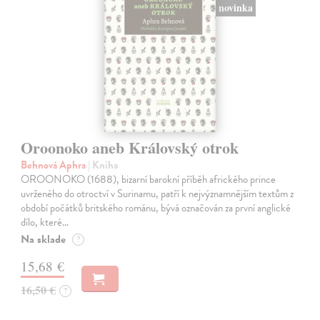
novinka
Oroonoko aneb Královský otrok
Behnová Aphra
| Kniha
OROONOKO (1688), bizarní barokní příběh afrického prince
uvrženého do otroctví v Surinamu, patří k nejvýznamnějším textům z
období počátků britského románu, bývá označován za první anglické
dílo, které…
Na sklade
?
15,68 €
16,50 €
?