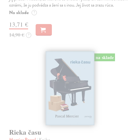
oznámi, že ju podvádza a žení sa s inou. Jej život sa zrazu rúca.
Na sklade
?
13,71 €
14,90 €
?
na sklade
Rieka času
Mercier Pascal
| Kniha