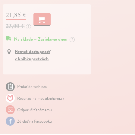
21,85 €
23,00 €
?
Na sklade – Zasielame dnes
?
Pozrieť dostupnosť
v kníhkupectvách
Pridať do wishlistu
Recenzia na medziknihami.sk
Odporučiť známemu
Zdielať na Facebooku