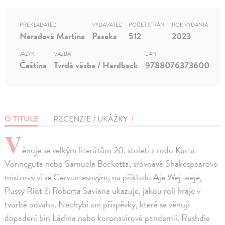
PREKLADATEĽ
VYDAVATEĽ
POČET STRÁN
ROK VYDANIA
Neradová Martina
Paseka
512
2023
JAZYK
VÄZBA
EAN
Čeština
Tvrdá väzba / Hardback
9788076373600
O TITULE
RECENZIE / UKÁŽKY
1
V
ěnuje se velkým literátům 20. století z rodu Kurta
Vonneguta nebo Samuela Becketta, srovnává Shakespearovo
mistrovství se Cervantesovým, na příkladu Aje Wej-weje,
Pussy Riot či Roberta Saviana ukazuje, jakou roli hraje v
tvorbě odvaha. Nechybí ani příspěvky, které se věnují
dopadení bin Ládina nebo koronavirové pandemii. Rushdie