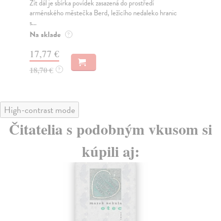
Žít dál je sbírka povídek zasazená do prostředí
Kni
arménského městečka Berd, ležícího nedaleko hranic
a p
s...
Na
Na sklade
?
17
17,77 €
18
18,70 €
?
High-contrast mode
Čitatelia s podobným vkusom si
kúpili aj: