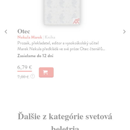
Otec
X
Nekula Marek
| Kniha
Ch
Prozaik, překladatel, editor a vysokoškolský učitel
Člo
Marek Nekula předkládá ve své próze Otec čtenářů...
poz
Zasielame do 12 dní
Na
6,79 €
11
7,00 €
?
Ďalšie z kategórie svetová
beletria