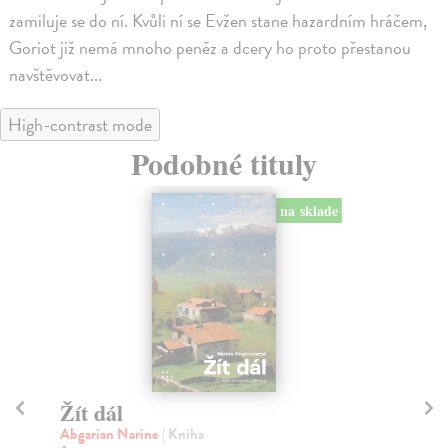
zamiluje se do ní. Kvůli ní se Evžen stane hazardním hráčem,
Goriot již nemá mnoho peněz a dcery ho proto přestanou
navštěvovat...
High-contrast mode
Podobné tituly
na sklade
Žít dál
V
Abgarian Narine
| Kniha
Jar