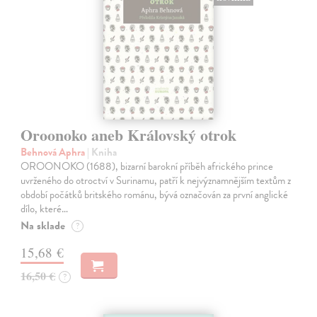
Oroonoko aneb Královský otrok
Behnová Aphra
| Kniha
OROONOKO (1688), bizarní barokní příběh afrického prince
uvrženého do otroctví v Surinamu, patří k nejvýznamnějším textům z
období počátků britského románu, bývá označován za první anglické
dílo, které…
Na sklade
?
15,68 €
16,50 €
?