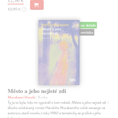
12,30 €
12,95 €
?
na sklade
novinka
Město a jeho nejisté zdi
Murakami Haruki
| Kniha
Ty jsi to byla, kdo mi vyprávěl o tom městě. Město a jeho nejisté zdi –
dlouho očekávaný román Harukiho Murakamiho volně navazuje na
autorovu starší novelu z roku 1980 a tematicky se prolíná s jeho