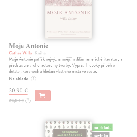
Moje Antonie
Cather Willa
| Kniha
Moje Antonie patří k nejvýznamnějším dílům americké literatury a
představuje vrchol autorčiny tvorby. Vypráví hluboký příběh o
dětství, kořenech a hledání vlastního místa ve světě.
Na sklade
?
20,90 €
22,00 €
?
na sklade
novinka