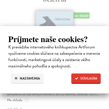
na sklade
Príjmete naše cookies?
K prevádzke internetového kníhkupectva Artforum
využívame cookies slúžiace na zabezpečenie a meranie
funkčnosti, marketingové účely a zaistenie vášho
maximálneho pohodlia a spokojnosti.
Rieka času
NASTAVENIA
SÚHLASÍM
Mercier Pascal
| Kniha
Pascal Mercier bol vždy majstrom filozofického rozprávania. Romány
Nočný vlak do Lisabonu či Váha slov podnietili milióny čitateľov k
zamysleniu sa nad veľkými témami, ako sú identita, sloboda, čas či…
Na sklade
?