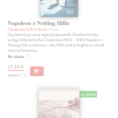
Napoleon z Notting Hillu
Chesterton Gilbert Keith
| Kniha
Dej literárnej prvotiny anglický spisovateľa, filozofa a laického
teológa Gilberta Keitha Chestertona (1874 – 1936) Napoleon z
Notting Hillu sa odohráva v roku 1984, keď sa Angličania rozhodli
zriecť parlamentnej…
Na sklade
?
15,19 €
15,99 €
?
na sklade