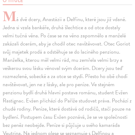
O TITULE
M
á dvě dcery, Anastázii a Delfínu, které jsou již vdané.
Jedna si vzala bankéře, druhá šlechtice a od otce dostaly
velmi tučná věna. Po čase se na věno zapomnělo a manželé
zakázali dcerám, aby je chodil otec navštěvovat. Otec Goriot
svůj majetek prodá a odstěhuje se do laciného penzionu.
Manželka, kterou měl velmi rád, mu zemřela velmi brzy a
veškerou svou lásku věnoval svým dcerám. Dcery jsou teď
rozmazlené, sobecké a za otce se stydí. Přesto ho obě chodí
navštěvovat, jen ne z lásky, ale pro peníze. Ve stejném
penzionu bydlí druhá hlavní postava románu, student Evžen
Rastignac. Evžen přichází do Paříže studovat práva. Pochází z
chudé rodiny. Peníze, které dostává od rodičů, stačí pouze na
bydlení. Postupem času Evžen poznává, že se ve společnosti
bez peněz neobejde. Peníze si půjčuje u svého kamaráda
Vautrina. Na jednom plese se seznamuje s Delfinou a