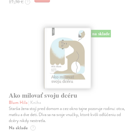
17,30 €
?
na sklade
Ako milovať svoju dcéru
Blum Hila
| Kniha
Staršia žena stojí pred domom a cez okno tajne pozoruje rodinu: otca,
matku a dve deti. Díva sa na svoje vnučky, ktoré kvôli odlúčeniu od
dcéry nikdy nestretla.
Na sklade
?