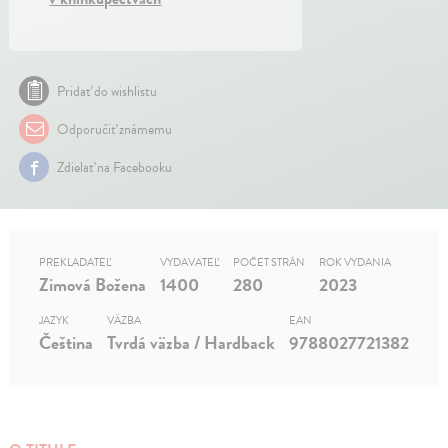
Pridať do wishlistu
Odporučiť známemu
Zdielať na Facebooku
PREKLADATEĽ
VYDAVATEĽ
POČET STRÁN
ROK VYDANIA
Zimová Božena
1400
280
2023
JAZYK
VÄZBA
EAN
Čeština
Tvrdá väzba / Hardback
9788027721382