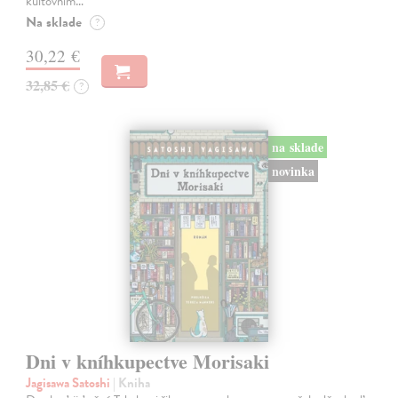
kultovním…
Na sklade
?
30,22 €
32,85 €
?
na sklade
novinka
Dni v kníhkupectve Morisaki
Jagisawa Satoshi
| Kniha