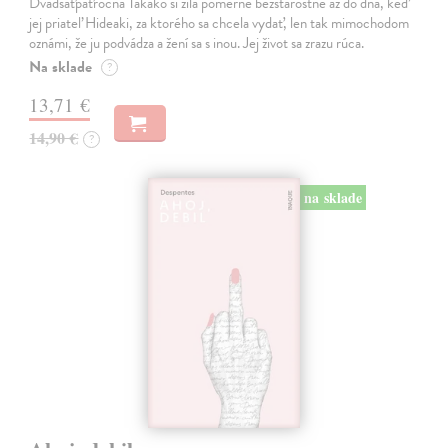
Dvadsaťpäťročná Takako si žila pomerne bezstarostne až do dňa, keď
jej priateľ Hideaki, za ktorého sa chcela vydať, len tak mimochodom
oznámi, že ju podvádza a žení sa s inou. Jej život sa zrazu rúca.
Na sklade
?
13,71 €
14,90 €
?
na sklade