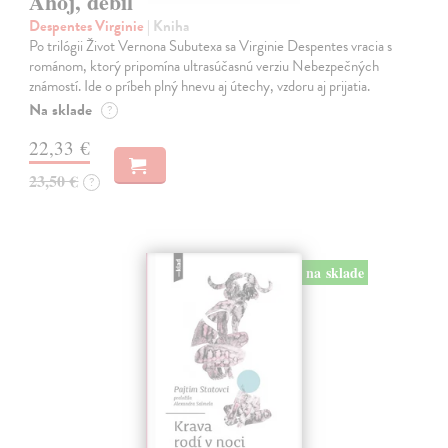
Ahoj, debil
Despentes Virginie
| Kniha
Po trilógii Život Vernona Subutexa sa Virginie Despentes vracia s
románom, ktorý pripomína ultrasúčasnú verziu Nebezpečných
známostí. Ide o príbeh plný hnevu aj útechy, vzdoru aj prijatia.
Na sklade
?
22,33 €
23,50 €
?
na sklade