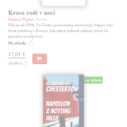
Krava rodí v noci
Statovci Pajtim
| Kniha
Píše sa rok 1996. Vo Fínsku vychovávaný osemročný chlapec trávi
letné prázdniny v Kosove, kde zažíva čudesné udalosti, ktoré ho
poznačia na celý život.
Na sklade
?
17,01 €
18,90 €
?
na sklade