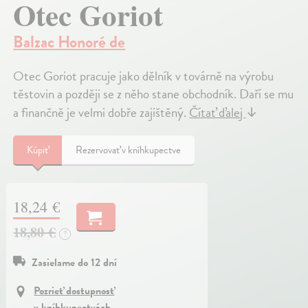
Otec Goriot
Balzac Honoré de
Otec Goriot pracuje jako dělník v továrně na výrobu
těstovin a později se z něho stane obchodník. Daří se mu
a finančně je velmi dobře zajištěný.
Čítať ďalej
↓
Kúpiť
Rezervovať v kníhkupectve
18,24 €
18,80 €
?
Zasielame do 12 dní
Pozrieť dostupnosť
v kníhkupectvách